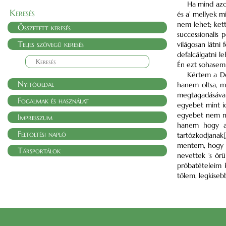
Ha mind azok
Keresés
és a’ mellyek m
nem lehet; kett
Összetett keresés
successionalis
Teljes szövegű keresés
világosan látni
defalcálgatni 
Én ezt sohasem 
Kértem a Do
Nyitóoldal
hanem oltsa, m
megtagadásával
Fogalmak és használat
egyebet mint i
egyebet nem ny
Impresszum
hanem hogy a’
Feltöltési napló
tartózkodjanak[
mentem, hogy k
Társportálok
nevettek ’s ör
próbatételeim 
tőlem, legkiseb