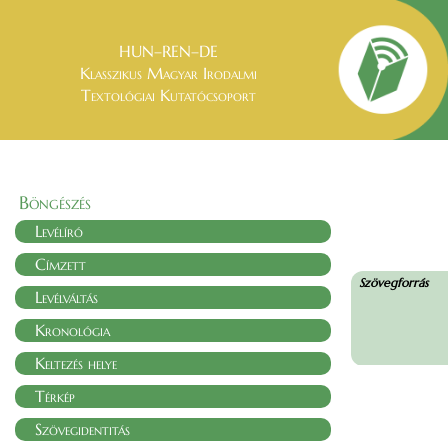
HUN–REN–DE
Klasszikus Magyar Irodalmi
Textológiai Kutatócsoport
Böngészés
Levélíró
Címzett
Szövegforrás
Levélváltás
Kronológia
Keltezés helye
Térkép
Szövegidentitás