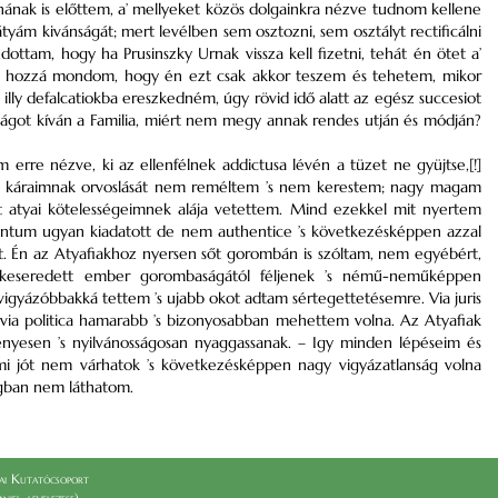
nának is előttem, a’ mellyeket közös dolgainkra nézve tudnom kellene
yám kivánságát; mert levélben sem osztozni, sem osztályt rectificálni
ttam, hogy ha Prusinszky Urnak vissza kell fizetni, tehát én ötet a’
 is hozzá mondom, hogy én ezt csak akkor teszem és tehetem, mikor
lly defalcatiokba ereszkedném, úgy rövid idő alatt az egész succesiot
ságot kíván a Familia, miért nem megy annak rendes utján és módján?
erre nézve, ki az ellenfélnek addictusa lévén a tüzet ne gyüjtse,[!]
m káraimnak orvoslását nem reméltem ’s nem kerestem; nagy magam
t atyai kötelességeimnek alája vetettem. Mind ezekkel mit nyertem
mentum ugyan kiadatott de nem authentice ’s következésképpen azzal
 Én az Atyafiakhoz nyersen sőt gorombán is szóltam, nem egyébért,
eseredett ember gorombaságától féljenek ’s némű-neműképpen
igyázóbbakká tettem ’s ujabb okot adtam sértegettetésemre. Via juris
via politica hamarabb ’s bizonyosabban mehettem volna. Az Atyafiak
ényesen ’s nyilvánosságosan nyaggassanak. – Igy minden lépéseim és
mi jót nem várhatok ’s következésképpen nagy vigyázatlanság volna
ságban nem láthatom.
i Kutatócsoport
el_levelezese)