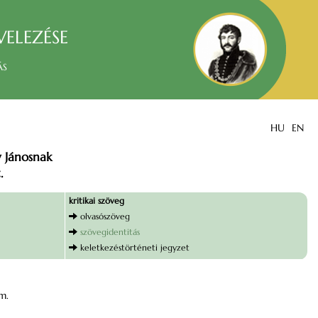
velezése
ás
HU
EN
y Jánosnak
.
kritikai szöveg
olvasószöveg
szövegidentitás
keletkezéstörténeti jegyzet
m.