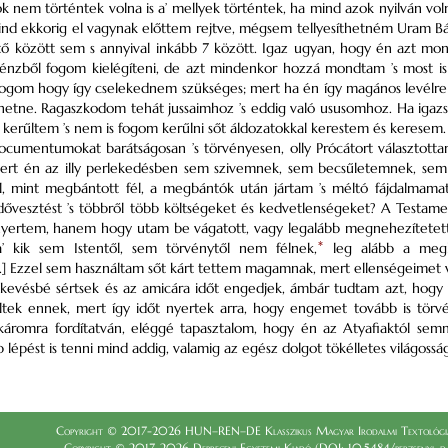
 nem történtek volna is a’ mellyek történtek, ha mind azok nyilván vol
ind ekkorig el vagynak előttem rejtve, mégsem tellyesíthetném Uram Bát
ő között sem s annyival inkább 7 között. Igaz ugyan, hogy én azt mondo
 pénzből fogom kielégíteni, de azt mindenkor hozzá mondtam ’s most
 fogom hogy így cselekednem szükséges; mert ha én így magános levélre i
lehetne. Ragaszkodom tehát jussaimhoz ’s eddig való ususomhoz. Ha igaz
kerűltem ’s nem is fogom kerűlni sőt áldozatokkal kerestem és keresem.
cumentumokat barátságosan ’s törvényesen, olly Prócátort választottam 
ert én az illy perlekedésben sem szivemnek, sem becsűletemnek, se
, mint megbántott fél, a megbántók után jártam ’s méltó fájdalmama
dővesztést ’s többről több költségeket és kedvetlenségeket? A Testa
ertem, hanem hogy utam be vágatott, vagy legalább megnehezítetett.
 kik sem Istentől, sem törvénytől nem félnek,
*
leg alább a megk
.] Ezzel sem használtam sőt kárt tettem magamnak, mert ellenségeimet v
evésbé sértsek és az amicára időt engedjek, ámbár tudtam azt, hogy 
ültek ennek, mert így időt nyertek arra, hogy engemet tovább is törv
káromra fordítatván, eléggé tapasztalom, hogy én az Atyafiaktól sem
b lépést is tenni mind addig, valamig az egész dolgot tökélletes világos
Copyright © 2017-2026 HUN–REN–DE Klasszikus Magyar Irodalmi Textológia
Copyright © 2017-2026 Debreceni Egyetemi Kiadó (DOI: 10.5484/berzsenyi_dani