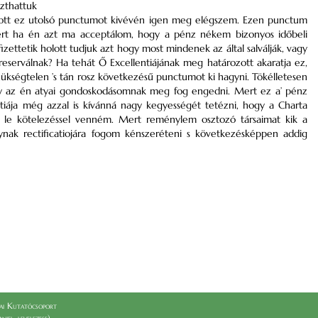
zthattuk
tatott ez utolsó punctumot kivévén igen meg elégszem. Ezen punctum
 Mert ha én azt ma acceptálom, hogy a pénz nékem bizonyos időbeli
zettetik holott tudjuk azt hogy most mindenek az által salválják, vagy
reserválnak? Ha tehát Ő Excellentiájának meg határozott akaratja ez,
 szükségtelen ’s tán rosz következésű punctumot ki hagyni. Tökélletesen
y az én atyai gondoskodásomnak meg fog engedni. Mert ez a’ pénz
ája még azzal is kívánná nagy kegyességét tetézni, hogy a Charta
b le kötelezéssel venném. Mert reménylem osztozó társaimat kik a
lynak rectificatiojára fogom kénszeréteni s következésképpen addig
i Kutatócsoport
el_levelezese)