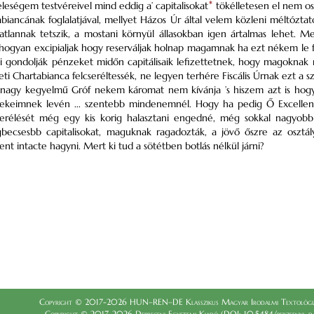
eségem testvéreivel mind eddig a’ capitalisokat
*
tökélletesen el nem os
biancának foglalatjával, mellyet Házos Úr által velem közleni méltóz
atlannak tetszik, a mostani környül állasokban igen ártalmas lehet.
. hogyan excipialjak hogy reserváljak holnap magamnak ha ezt nékem le fi
ni gondolják pénzeket midőn capitálisaik lefizettetnek, hogy magoknak 
deti Chartabianca felcseréltessék, ne legyen terhére Fiscális Úrnak ezt a
nagy kegyelmű Gróf nekem káromat nem kívánja ’s hiszem azt is hog
keimnek levén ... szentebb mindenemnél. Hogy ha pedig Ő Excellenti
serélését még egy kis korig halasztani engedné, még sokkal nagyob
egbecsesbb capitalisokat, maguknak ragadozták, a jövő őszre az osztá
nt intacte hagyni. Mert ki tud a sötétben botlás nélkül járni?
Copyright © 2017-2026 HUN–REN–DE Klasszikus Magyar Irodalmi Textológia
Copyright © 2017-2026 Debreceni Egyetemi Kiadó (DOI: 10.5484/berzsenyi_dani