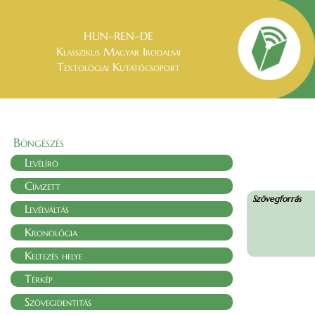
HUN–REN–DE
Klasszikus Magyar Irodalmi
Textológiai Kutatócsoport
Böngészés
Levélíró
Címzett
Szövegforrás
Levélváltás
Kronológia
Keltezés helye
Térkép
Szövegidentitás