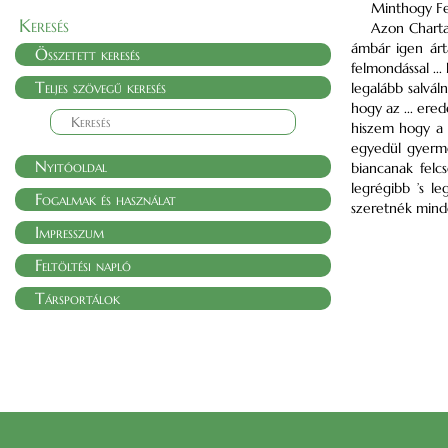
Minthogy Fel
Keresés
Azon Charta
ámbár igen árt
Összetett keresés
felmondással ..
Teljes szövegű keresés
legalább salvál
hogy az ... ere
hiszem hogy a 
egyedül gyerme
Nyitóoldal
biancanak felc
legrégibb ’s l
Fogalmak és használat
szeretnék minde
Impresszum
Feltöltési napló
Társportálok