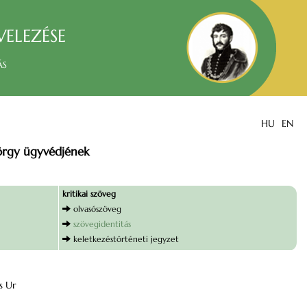
velezése
ás
HU
EN
yörgy ügyvédjének
kritikai szöveg
olvasószöveg
szövegidentitás
keletkezéstörténeti jegyzet
s Ur