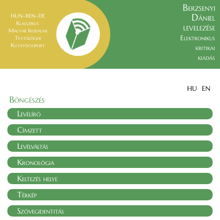
Berzsenyi
Dániel
HUN–REN–DE
Klasszikus
levelezése
Magyar Irodalmi
Elektronikus
Textológiai
Kutatócsoport
kritikai
kiadás
HU
EN
Böngészés
Levélíró
Címzett
Levélváltás
Kronológia
Keltezés helye
Térkép
Szövegidentitás