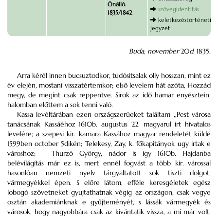
Önálló.
szövegidentitás
1835/1842
keletkezéstörténeti
jegyzet
Buda, november
20
d
. 1835.
Arra kérél innen bucsuztodkor, tudósitsalak olly hosszan, mint ez
év elején, mostani visszatértemkor; első levelem hát azóta, Hozzád
megy, de megint csak reppentve. Sirok az idő hamar enyésztein,
halomban előttem a sok tenni való.
Kassa levéltárában ezen országszerüeket találtam ,,Pest városa
tanácsának Kassáéhoz 1610b. augustus 22. magyarul irt hivatalos
levelére; a szepesi kir. kamara Kassához magyar rendeletét küldé
1599ben october 5dikén; Telekesy, Zay, k. főkapitányok ugy irtak e
városhoz; – Thurzó György, nádor is igy 1610b. Hajdanba
belévilágítás már ez is, mert ennél fogvást a több kir. várossal
hasonlóan nemzeti nyelv tárgyaltatott sok tiszti dolgot;
vármegyékkel épen. S előre látom, efféle keresgéletek egész
lobogó szövetneket gyujtathatnak végig az országon, csak vegye
osztán akademiánknak e gyűjteményét, s lássák vármegyék és
városok, hogy nagyobbára csak az kivántatik vissza, a mi már volt.