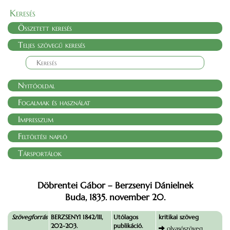
Keresés
Összetett keresés
Teljes szövegű keresés
Nyitóoldal
Fogalmak és használat
Impresszum
Feltöltési napló
Társportálok
Döbrentei Gábor – Berzsenyi Dánielnek
Buda, 1835. november 20.
Szövegforrás
BERZSENYI 1842/III,
Utólagos
kritikai szöveg
202–203.
publikáció.
olvasószöveg