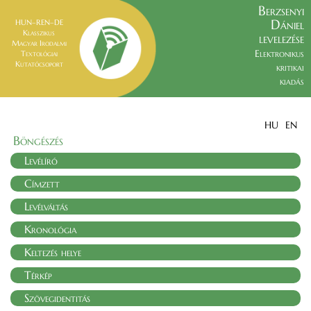
Berzsenyi
Dániel
HUN–REN–DE
Klasszikus
levelezése
Magyar Irodalmi
Elektronikus
Textológiai
Kutatócsoport
kritikai
kiadás
HU
EN
Böngészés
Levélíró
Címzett
Levélváltás
Kronológia
Keltezés helye
Térkép
Szövegidentitás