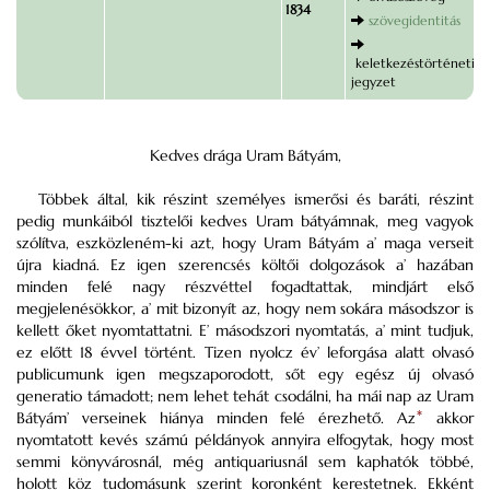
1834
szövegidentitás
keletkezéstörténeti
jegyzet
Kedves drága Uram Bátyám,
Többek által, kik részint személyes ismerősi és baráti, részint
pedig munkáiból tisztelői kedves Uram bátyámnak, meg vagyok
szólítva, eszközleném-ki azt, hogy Uram Bátyám a’ maga verseit
újra kiadná. Ez igen szerencsés költői dolgozások a’ hazában
minden felé nagy részvéttel fogadtattak, mindjárt első
megjelenésökkor, a’ mit bizonyít az, hogy nem sokára másodszor is
kellett őket nyomtattatni. E’ másodszori nyomtatás, a’ mint tudjuk,
ez előtt 18 évvel történt. Tizen nyolcz év’ leforgása alatt olvasó
publicumunk igen megszaporodott, sőt egy egész új olvasó
generatio támadott; nem lehet tehát csodálni, ha mái nap az Uram
Bátyám’ verseinek hiánya minden felé érezhető. Az
*
akkor
nyomtatott kevés számú példányok annyira elfogytak, hogy most
semmi könyvárosnál, még antiquariusnál sem kaphatók többé,
holott köz tudomásunk szerint koronként kerestetnek. Ekként