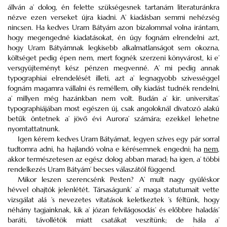
állván a’ dolog, én felette szükségesnek tartanám literaturánkra
nézve ezen verseket újra kiadni. A’ kiadásban semmi nehézség
nincsen. Ha kedves Uram Bátyám azon bizalommal volna irántam,
hogy megengedné kiadatásokat, én úgy fognám elrendelni azt,
hogy Uram Bátyámnak legkisebb alkalmatlanságot sem okozna,
költséget pedig épen nem, mert fognék szerzeni könyvárost, ki e’
versgyüjteményt kész pénzen megvenné. A’ mi pedig annak
typographiai elrendelését illeti, azt a’ legnagyobb szivességgel
fognám magamra vállalni és reméllem, olly kiadást tudnék rendelni,
a’ millyen még hazánkban nem volt. Budán a’ kir. universitas’
typographiájában most egészen új, csak angoloknál divatozó alakú
betűk öntetnek a’ jövő évi Aurora’ számára; ezekkel lehetne
nyomtattatnunk.
Igen kérem kedves Uram Bátyámat, legyen szíves egy pár sorral
tudtomra adni, ha hajlandó volna e kérésemnek engedni; ha
nem
,
akkor természetesen az egész dolog abban marad; ha igen, a’ többi
rendelkezés Uram Bátyám’ becses válaszától függend.
Mikor leszen szerencsénk Pesten? A’ mult nagy gyüléskor
hévvel ohajtók jelenlétét. Társaságunk’ a’ maga statutumait vette
vizsgálat alá ’s nevezetes vítatások keletkeztek ’s féltünk, hogy
néhány tagjainknak, kik a’ józan felvilágosodás’ és előbbre haladás’
baráti, távollétök miatt csatákat veszítünk; de hála a’