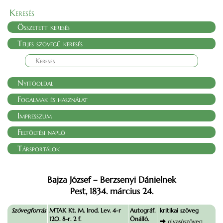
Keresés
Összetett keresés
Teljes szövegű keresés
Nyitóoldal
Fogalmak és használat
Impresszum
Feltöltési napló
Társportálok
Bajza József – Berzsenyi Dánielnek
Pest, 1834. március 24.
Szövegforrás
MTAK Kt. M. Irod. Lev. 4-r
Autográf.
kritikai szöveg
120. 8-r. 2 f.
Önálló.
olvasószöveg