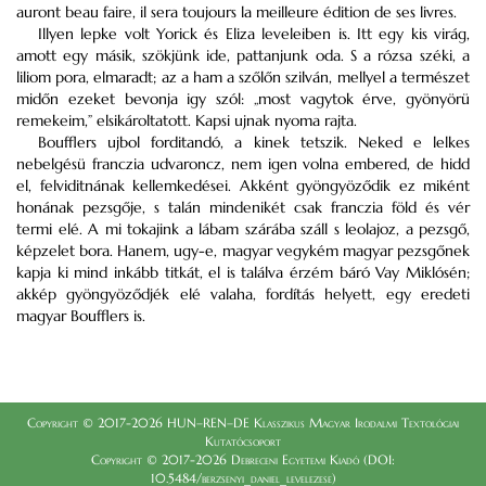
auront beau faire, il sera toujours la meilleure édition de ses livres.
Illyen lepke volt Yorick és Eliza leveleiben is. Itt egy kis virág,
amott egy másik, szökjünk ide, pattanjunk oda. S a rózsa széki, a
liliom pora, elmaradt; az a ham a szőlőn szilván, mellyel a természet
midőn ezeket bevonja igy szól: „most vagytok érve, gyönyörü
remekeim,” elsikároltatott. Kapsi ujnak nyoma rajta.
Boufflers ujbol forditandó, a kinek tetszik. Neked e lelkes
nebelgésü franczia udvaroncz, nem igen volna embered, de hidd
el, felviditnának kellemkedései. Akként gyöngyöződik ez miként
honának pezsgője, s talán mindenikét csak franczia föld és vér
termi elé. A mi tokajink a lábam szárába száll s leolajoz, a pezsgő,
képzelet bora. Hanem, ugy-e, magyar vegykém magyar pezsgőnek
kapja ki mind inkább titkát, el is találva érzém báró Vay Miklósén;
akkép gyöngyöződjék elé valaha, fordítás helyett, egy eredeti
magyar Boufflers is.
Copyright © 2017-2026 HUN–REN–DE Klasszikus Magyar Irodalmi Textológiai
Kutatócsoport
Copyright © 2017-2026 Debreceni Egyetemi Kiadó (DOI:
10.5484/berzsenyi_daniel_levelezese)