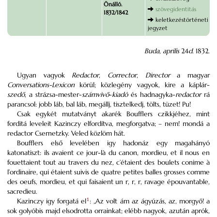
Önálló.
szövegidentitás
1832/1842
keletkezéstörténeti
jegyzet
Buda, aprilis
24
d
. 1832.
Ugyan vagyok
Redactor
,
Corrector
,
Director
a magyar
Conversations-Lexicon
körül; közlegény vagyok, kire a káplár-
szedő
, a strázsa-mester-
számvivő
-
kiadó
és hadnagyka-
redactor
rá
parancsol: jobb láb, bal láb, megállj, tisztelkedj, tölts, tüzet! Pu!
Csak egykét mutatványt akarék Boufflers czikkjéhez, mint
forditá leveleit Kazinczy elfordítva, megforgatva; – nem! mondá a
redactor Csernetzky. Veled közlöm hát.
Boufflers első levelében igy hadonáz egy magahányó
katonatiszt: ils avaient ce jour-là du canon, mordieu, et il nous en
fouettaient tout au travers du nez, c’étaient des boulets conime à
l’ordinaire, qui étaient suivis de quatre petites balles grosses comme
des oeufs, mordieu, et qui faisaient un r, r, r, ravage épouvantable,
sacredieu.
Kazinczy igy forgatá el
1
: „Az volt ám az ágyúzás, az, morgyő! a
sok golyóbis majd elsodrotta orrainkat; elébb nagyok, azután aprók,