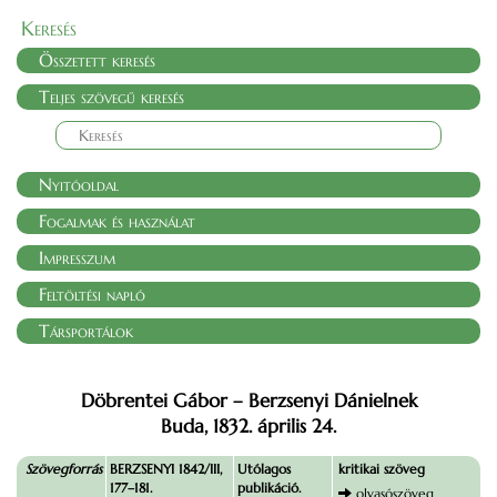
Keresés
Összetett keresés
Teljes szövegű keresés
Nyitóoldal
Fogalmak és használat
Impresszum
Feltöltési napló
Társportálok
Döbrentei Gábor – Berzsenyi Dánielnek
Buda, 1832. április 24.
Szövegforrás
BERZSENYI 1842/III,
Utólagos
kritikai szöveg
177–181.
publikáció.
olvasószöveg