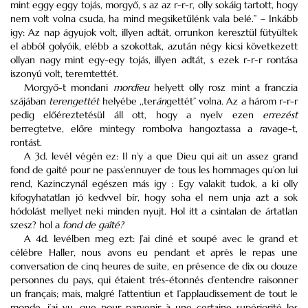
mint eggy eggy tojás, morgyő, s az az r-r-r, olly sokáig tartott, hogy
nem volt volna csuda, ha mind megsiketűlénk vala belé.” – Inkább
igy: Az nap ágyujok volt, illyen adtát, orrunkon keresztül fütyültek
el abból golyóik, elébb a szokottak, azután négy kicsi következett
ollyan nagy mint egy-egy tojás, illyen adtát, s ezek r-r-r rontása
iszonyú volt, teremtettét.
Morgyő-t mondani
mordieu
helyett olly rosz mint a franczia
szájában
terengettét
helyébe ,,ter
án
gettét” volna. Az a három r-r-r
pedig előéreztetésül áll ott, hogy a nyelv ezen
errezést
berregtetve, előre mintegy rombolva hangoztassa a
r
avage-t,
rontást.
A 3d. levél végén ez: Il n’y a que Dieu qui ait un assez grand
fond de gaité pour ne pass’ennuyer de tous les hommages qu’on lui
rend, Kazinczynál egészen más igy : Egy valakit tudok, a ki olly
kifogyhatatlan jó kedvvel bír, hogy soha el nem unja azt a sok
hódolást mellyet neki minden nyujt. Hol itt a csintalan de ártatlan
szesz? hol a
fond de gaîté?
A 4d. levélben meg ezt: J’ai diné et soupé avec le grand et
célébre Haller, nous avons eu pendant et après le repas une
conversation de cinq heures de suite, en présence de dix ou douze
personnes du pays, qui étaient trés-étonnés d’entendre raisonner
un français; mais, malgré l’attentiun et 1’applaudissement de tout le
monde, j’ai vu, que pour parvenir à une certaine supériorité les