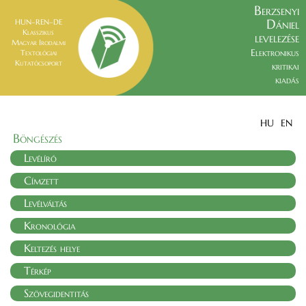
Berzsenyi
Dániel
HUN–REN–DE
Klasszikus
levelezése
Magyar Irodalmi
Elektronikus
Textológiai
Kutatócsoport
kritikai
kiadás
HU
EN
Böngészés
Levélíró
Címzett
Levélváltás
Kronológia
Keltezés helye
Térkép
Szövegidentitás