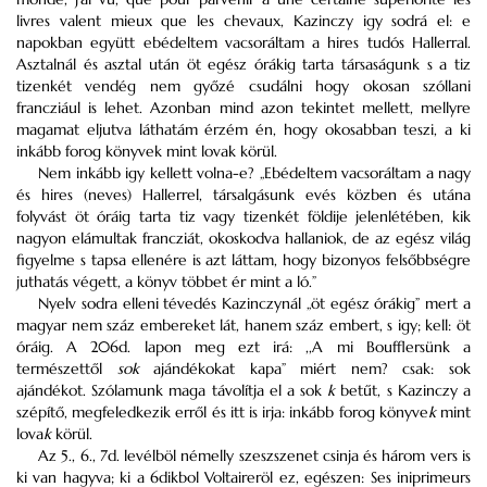
livres valent mieux que les chevaux, Kazinczy igy sodrá el: e
napokban együtt ebédeltem vacsoráltam a hires tudós Hallerral.
Asztalnál és asztal után öt egész órákig tarta társaságunk s a tiz
tizenkét vendég nem győzé csudálni hogy okosan szóllani
francziául is lehet. Azonban mind azon tekintet mellett, mellyre
magamat eljutva láthatám érzém én, hogy okosabban teszi, a ki
inkább forog könyvek mint lovak körül.
Nem inkább igy kellett volna-e? „Ebédeltem vacsoráltam a nagy
és hires (neves) Hallerrel, társalgásunk evés közben és utána
folyvást öt óráig tarta tiz vagy tizenkét földije jelenlétében, kik
nagyon elámultak francziát, okoskodva hallaniok, de az egész világ
figyelme s tapsa ellenére is azt láttam, hogy bizonyos felsőbbségre
juthatás végett, a könyv többet ér mint a ló.”
Nyelv sodra elleni tévedés Kazinczynál „öt egész órákig” mert a
magyar nem száz embereket lát, hanem száz embert, s igy; kell: öt
óráig. A 206d. lapon meg ezt irá: ,,A mi Boufflersünk a
természettől
sok
ajándékokat kapa” miért nem? csak: sok
ajándékot. Szólamunk maga távolítja el a sok
k
betűt, s Kazinczy a
szépítő, megfeledkezik erről és itt is irja: inkább forog könyve
k
mint
lova
k
körül.
Az 5., 6., 7d. levélböl némelly szeszszenet csinja és három vers is
ki van hagyva; ki a 6dikbol Voltaireröl ez, egészen: Ses iniprimeurs