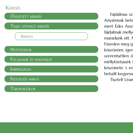
Keresés
Fájdalmas s
Összetett keresés
Anyámnak beteg
Teljes szövegű keresés
mert Édes Assz
fájdalmak melly
maradunk ott. 
Füreden meg gyó
Nyitóoldal
köszönöm; igen
szerentsétlen 
Fogalmak és használat
méllytóztassék 
köszönete ’s e
Impresszum
betsült kegyess
Feltöltési napló
Tisztelt Ur
Társportálok