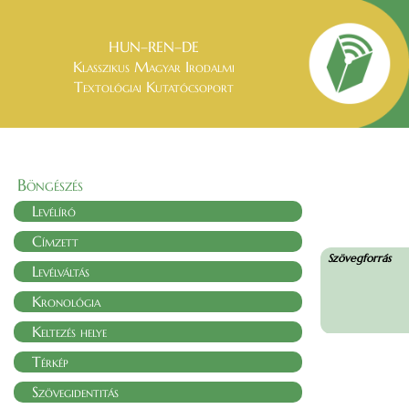
HUN–REN–DE
Klasszikus Magyar Irodalmi
Textológiai Kutatócsoport
Böngészés
Levélíró
Címzett
Szövegforrás
Levélváltás
Kronológia
Keltezés helye
Térkép
Szövegidentitás