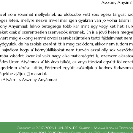
Asszony Anyám!
zivel irom soraimat mellyeknek az üldözőbe vett sors egész tárgyát sz
es létén, mellyre nézve mivel már igen gyakran van jó volna talám 
ony Anyámnak fekvő betegsége több kár mint egy vagy két héti Füredi 
eket csak a’ szerentsetlen szenvedők érzenek. Én is a jövő héten megyek l
Mert még ekkorig semmi orvosi szerek szüntelen tartó fájdalmimat nem 
gyulok, de ha szokás szerént itt is meg csalódom, akkor nem tudom mihe
 sajnálom hogy a’ környülállásokat nem tudván azzal olly sok vesződ
órába vásárlot lovunkal való nagy alkalmatlanságért is, ezerszer aláz
Édes Uram Atyámnak a’ kis árva tsikót, az anya társával együtt föl veze
ngedelem kérése uttán, Férjemel együtt csókoljuk a’ kedves Farkaso
égekbe ajáljuk,[!] maradok
am Atyám-, ’s Asszony Anyámnak
Copyright © 2017-2026 HUN–REN–DE Klasszikus Magyar Irodalmi Textológia
Copyright © 2017-2026 Debreceni Egyetemi Kiadó (DOI: 10.5484/berzsenyi_dani