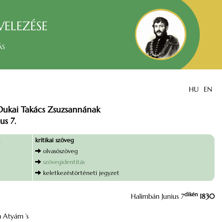
velezése
ás
HU
EN
 Dukai Takács Zsuzsannának
us 7.
kritikai szöveg
olvasószöveg
szövegidentitás
keletkezéstörténeti jegyzet
dikén
Halimbán Junius 7
1830
 Atyám ’s