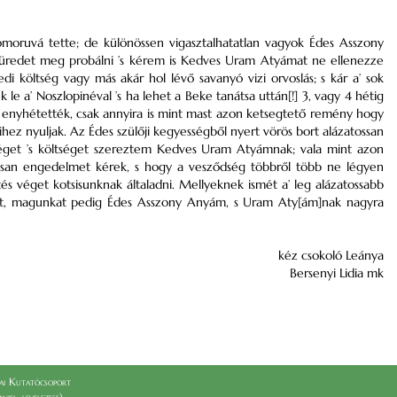
omoruvá tette; de különössen vigasztalhatatlan vagyok Édes Asszony
Füredet meg probálni ’s kérem is Kedves Uram Atyámat ne ellenezze
költség vagy más akár hol lévő savanyó vizi orvoslás; s kár a’ sok
e a’ Noszlopinéval ’s ha lehet a Beke tanátsa uttán[!] 3, vagy 4 hétig
enyhétették, csak annyira is mint mast azon ketsegtető remény hogy
z nyuljak. Az Édes szülőji kegyességből nyert vörös bort alázatossan
séget ’s költséget szereztem Kedves Uram Atyámnak; vala mint azon
atossan engedelmet kérek, s hogy a vesződség többről több ne légyen
tés véget kotsisunknak általadni. Mellyeknek ismét a’ leg alázatossabb
mat, magunkat pedig Édes Asszony Anyám, s Uram Aty[ám]nak nagyra
kéz csokoló Leánya
Bersenyi Lidia mk
i Kutatócsoport
el_levelezese)