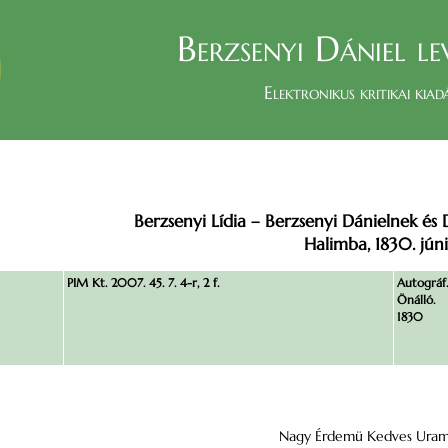
Berzsenyi Dániel le
Elektronikus kritikai kiad
Berzsenyi Lídia – Berzsenyi Dánielnek és
Halimba, 1830. júni
PIM Kt. 2007. 45. 7. 4-r, 2 f.
Autográf.
Önálló.
1830
Nagy Érdemü Kedves Uram