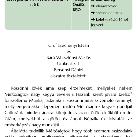
r, 6 f.
Önálló.
olvasószöveg
1830
szövegidentitás
keletkezéstörténeti
jegyzet
Gróf Széchenyi István
és
Báró Wesselényi Miklós
Uraknak s. t.
Bersenyi Dániel
alázatos tiszteletét.
Köszönni jövék ama szép érzelmeket, mellyeket nekem
Méltóságtok nagy kegyü Levelei s Hazánk szent javára tzélzó
*
fönszellemü Munkáji adának; s köszönni ama szivemelő reményt,
melly engem akkor lepemeg, midőn Méltóságtok kegyes gondjait
Culturánk minden ágaira kiterjedni s azon örök okfőkbül eredni
látám, mellyekbül a görög és ángol Népalkatók folytaták az
emberképzés nagy munkáját.
Általlátta tudnillik Méltóságtok, hogy több szomoru századaink