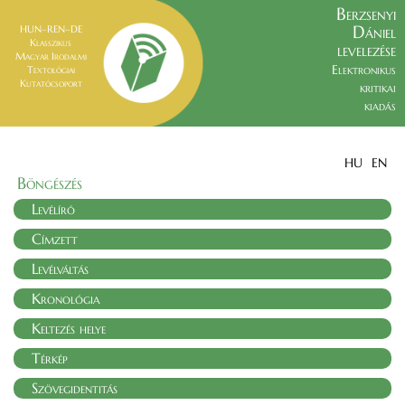
Berzsenyi
Dániel
HUN–REN–DE
Klasszikus
levelezése
Magyar Irodalmi
Elektronikus
Textológiai
Kutatócsoport
kritikai
kiadás
HU
EN
Böngészés
Levélíró
Címzett
Levélváltás
Kronológia
Keltezés helye
Térkép
Szövegidentitás