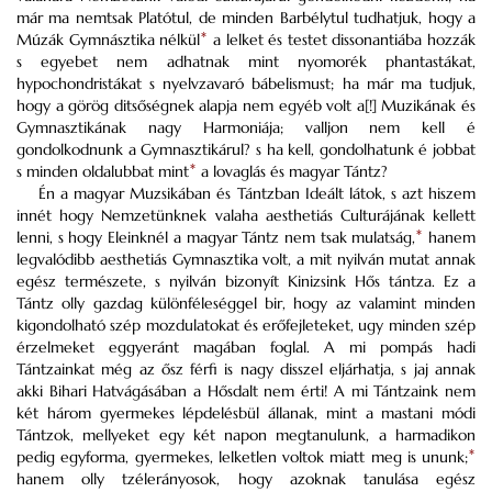
már ma nemtsak Platótul, de minden Barbélytul tudhatjuk, hogy a
Múzák Gymnásztika nélkül
*
a lelket és testet dissonantiába hozzák
s egyebet nem adhatnak mint nyomorék phantastákat,
hypochondristákat s nyelvzavaró bábelismust; ha már ma tudjuk,
hogy a görög ditsőségnek alapja nem egyéb volt a[!] Muzikának és
Gymnasztikának nagy Harmoniája; valljon nem kell é
gondolkodnunk a Gymnasztikárul? s ha kell, gondolhatunk é jobbat
s minden oldalubbat mint
*
a lovaglás és magyar Tántz?
Én a magyar Muzsikában és Tántzban Ideált látok, s azt hiszem
innét hogy Nemzetünknek valaha aesthetiás Culturájának kellett
lenni, s hogy Eleinknél a magyar Tántz nem tsak mulatság,
*
hanem
legvalódibb aesthetiás Gymnasztika volt, a mit nyilván mutat annak
egész természete, s nyilván bizonyít Kinizsink Hős tántza. Ez a
Tántz olly gazdag különféleséggel bir, hogy az valamint minden
kigondolható szép mozdulatokat és erőfejleteket, ugy minden szép
érzelmeket eggyeránt magában foglal. A mi pompás hadi
Tántzainkat még az ősz férfi is nagy disszel eljárhatja, s jaj annak
akki Bihari Hatvágásában a Hősdalt nem érti! A mi Tántzaink nem
két három gyermekes lépdelésbül állanak, mint a mastani módi
Tántzok, mellyeket egy két napon megtanulunk, a harmadikon
pedig egyforma, gyermekes, lelketlen voltok miatt meg is ununk;
*
hanem olly tzélerányosok, hogy azoknak tanulása egész