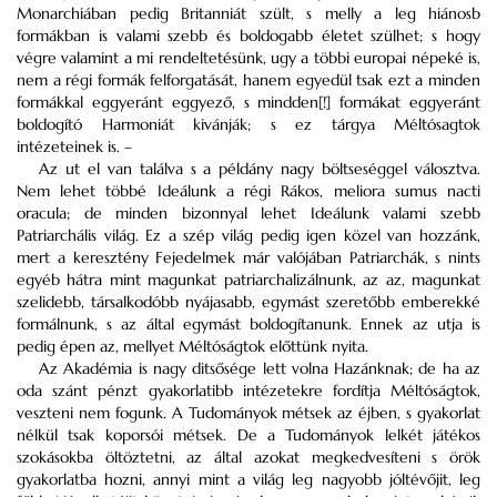
Monarchiában pedig Britanniát szült, s melly a leg hiánosb
formákban is valami szebb és boldogabb életet szülhet; s hogy
végre valamint a mi rendeltetésünk, ugy a többi europai népeké is,
nem a régi formák felforgatását, hanem egyedül tsak ezt a minden
formákkal eggyeránt eggyező, s mindden[!] formákat eggyeránt
boldogító Harmoniát kivánják; s ez tárgya Méltósagtok
intézeteinek is. –
Az ut el van találva s a példány nagy böltseséggel válosztva.
Nem lehet többé Ideálunk a régi Rákos, meliora sumus nacti
oracula; de minden bizonnyal lehet Ideálunk valami szebb
Patriarchális világ. Ez a szép világ pedig igen közel van hozzánk,
mert a keresztény Fejedelmek már valójában Patriarchák, s nints
egyéb hátra mint magunkat patriarchalizálnunk, az az, magunkat
szelidebb, társalkodóbb nyájasabb, egymást szeretőbb emberekké
formálnunk, s az által egymást boldogítanunk. Ennek az utja is
pedig épen az, mellyet Méltóságtok előttünk nyita.
Az Akadémia is nagy ditsősége lett volna Hazánknak; de ha az
oda szánt pénzt gyakorlatibb intézetekre fordítja Méltóságtok,
veszteni nem fogunk. A Tudományok métsek az éjben, s gyakorlat
nélkül tsak koporsói métsek. De a Tudományok lelkét játékos
szokásokba öltöztetni, az által azokat megkedvesíteni s örök
gyakorlatba hozni, annyi mint a világ leg nagyobb jóltévőjit, leg