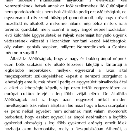
mély sebeiben mulhatatlan allyasodni s elenyészni kell
Nemzetünknek, hatsak annak az idők szelleméhez illő Cultúrájarul
nem gondolkodunk; s nem tsak általlátta pedig ezt Méltóságtok, de
egyszersmind olly szent hűséggel gondolkodott, olly nagy erővel
mozdított és alkatott, a millyenre nálunk még példa nints; s az a
teremtő gondolat, melly szerínt a nagy ángol népnél szokásban
lévő különfele Eggyesületek és Pályák systemáját hanyatló ügyünk
védszerének válosztá s Hazankban honítani kezdé Méltóságtok,
olly valami genialis sugalom, millyent Nemzetünknek a Geniusz
még nem sugalltt!
Általlátta Méltóságtok, hogy a nagy és boldog ángol népnek
ezen bölts szokásai, olly alkató létszerei, kifejtőji s föntartóji a
legbelsőbb néperőknek, mellyek egyrészrül a luxus által
megszaporított szükségeinkhez képest a nemzeti szorgalmat a
lehetségig emelik; más részrül pedig az eggyesületi társalkodás által
a lelket a lehetségig képzik, s igy ezen tetők eggyezetében az
európai cultúra tetejét s leg főbb tzélját elérik. De általlátta
Méltóságtok azt is, hogy azon eggyezet nélkül minden
miveltségünk tsak valami alaptalan hiú máz; hogy a luxus szorgalom
és pénz nélkül egyebet nem adhatnak mint valami nyomorult
barbariest; hogy ezeket egyedül az ángol systémában a legfőbb
gyakorlati okosságig s leg főbb gyakorlati erényig emelt lélek
hozhatja azon harmoniába, melly a Reszpublikában Athenét, a