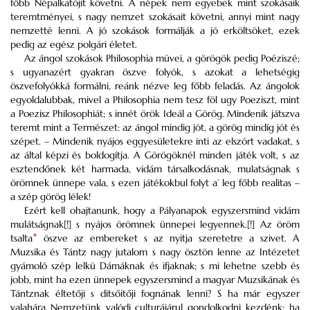
főbb Népalkatójit követni. A népek nem egyebek mint szokásaik
teremtményei, s nagy nemzet szokásait követni, annyi mint nagy
nemzetté lenni. A jó szokások formálják a jó erköltsöket, ezek
pedig az egész polgári életet.
Az ángol szokások Philosophia müvei, a görögök pedig Poéziszé;
s ugyanazért gyakran öszve folyók, s azokat a lehetségig
öszvefolyókká formálni, reánk nézve leg főbb feladás. Az ángolok
egyoldalubbak, mivel a Philosophia nem tesz föl ugy Poeziszt, mint
a Poezisz Philosophiát; s innét örök Ideál a Görög. Mindenik játszva
teremt mint a Természet: az ángol mindig jót, a görög mindíg jót és
szépet. – Mindenik nyájos eggyesületekre inti az elszórt vadakat, s
az által képzi és boldogítja. A Görögöknél minden játék volt, s az
esztendőnek két harmada, vidám társalkodásnak, mulatságnak s
örömnek ünnepe vala, s ezen játékokbul folyt a’ leg főbb realitas –
a szép görög lélek!
Ezért kell ohajtanunk, hogy a Pályanapok egyszersmind vidám
mulátságnak[!] s nyájos örömnek ünnepei legyennek.[!] Az öröm
tsalta
*
öszve az embereket s az nyitja szeretetre a szivet. A
Muzsika és Tántz nagy jutalom s nagy ösztön lenne az Intézetet
gyámoló szép lelkü Dámáknak és ifjaknak; s mi lehetne szebb és
jobb, mint ha ezen ünnepek egyszersmind a magyar Muzsikának és
Tántznak éltetőji s ditsőitőji fognának lenni? S ha már egyszer
valahára Nemzetünk valódi culturájárul gondolkodni kezdénk; ha