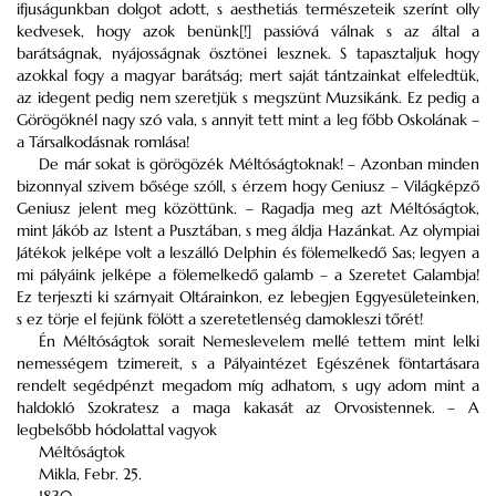
ifjuságunkban dolgot adott, s aesthetiás természeteik szerínt olly
kedvesek, hogy azok benünk[!] passióvá válnak s az által a
barátságnak, nyájosságnak ösztönei lesznek. S tapasztaljuk hogy
azokkal fogy a magyar barátság; mert saját tántzainkat elfeledtük,
az idegent pedig nem szeretjük s megszünt Muzsikánk. Ez pedig a
Görögöknél nagy szó vala, s annyit tett mint a leg főbb Oskolának –
a Társalkodásnak romlása!
De már sokat is görögözék Méltóságtoknak! – Azonban minden
bizonnyal szivem bősége szóll, s érzem hogy Geniusz – Világképző
Geniusz jelent meg közöttünk. – Ragadja meg azt Méltóságtok,
mint Jákób az Istent a Pusztában, s meg áldja Hazánkat.
Az olympiai
Játékok jelképe volt a leszálló Delphin és fölemelkedő Sas; legyen a
mi pályáink jelképe a fölemelkedő galamb – a Szeretet Galambja!
Ez terjeszti ki szárnyait Oltárainkon, ez lebegjen Eggyesületeinken,
s ez törje el fejünk fölött a szeretetlenség damokleszi tőrét!
Én Méltóságtok sorait Nemeslevelem mellé tettem mint lelki
nemességem tzimereit, s a Pályaintézet Egészének föntartásara
rendelt segédpénzt megadom míg adhatom, s ugy adom mint a
haldokló Szokratesz a maga kakasát az Orvosistennek. – A
legbelsőbb hódolattal vagyok
Méltóságtok
Mikla, Febr. 25.