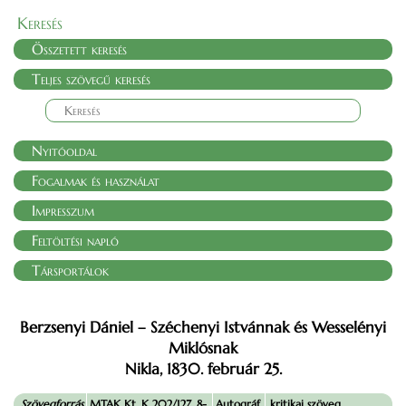
Keresés
Összetett keresés
Teljes szövegű keresés
Nyitóoldal
Fogalmak és használat
Impresszum
Feltöltési napló
Társportálok
Berzsenyi Dániel – Széchenyi Istvánnak és Wesselényi
Miklósnak
Nikla, 1830. február 25.
Szövegforrás
MTAK Kt. K 202/127. 8-
Autográf.
kritikai szöveg