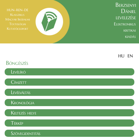
Berzsenyi
Dániel
HUN–REN–DE
Klasszikus
levelezése
Magyar Irodalmi
Elektronikus
Textológiai
Kutatócsoport
kritikai
kiadás
HU
EN
Böngészés
Levélíró
Címzett
Levélváltás
Kronológia
Keltezés helye
Térkép
Szövegidentitás