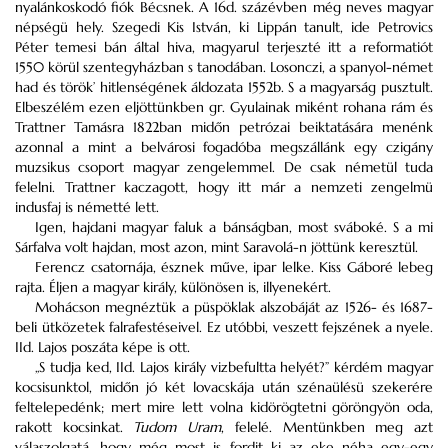
nyalánkoskodó fiók Bécsnek. A 16d. százévben még neves magyar
népségü hely. Szegedi Kis István, ki Lippán tanult, ide Petrovics
Péter temesi bán által hiva, magyarul terjeszté itt a reformatiót
1550 körül szentegyházban s tanodában. Losonczi, a spanyol-német
had és török’ hitlenségének áldozata 1552b. S a magyarság pusztult.
Elbeszélém ezen eljöttünkben gr. Gyulainak miként rohana rám és
Trattner Tamásra 1822ban midőn petrózai beiktatására menénk
azonnal a mint a belvárosi fogadóba megszállánk egy czigány
muzsikus csoport magyar zengelemmel. De csak németül tuda
felelni. Trattner kaczagott, hogy itt már a nemzeti zengelmü
indusfaj is németté lett.
Igen, hajdani magyar faluk a bánságban, most sváboké. S a mi
Sárfalva volt hajdan, most azon, mint Saravolá-n jöttünk keresztül.
Ferencz csatornája, észnek műve, ipar lelke. Kiss Gáboré lebeg
rajta. Éljen a magyar király, különösen is, illyenekért.
Mohácson megnéztük a püspöklak alszobáját az 1526- és 1687-
beli ütközetek falrafestéseivel. Ez utóbbi, veszett fejszének a nyele.
IId. Lajos poszáta képe is ott.
„S tudja ked, IId. Lajos király vizbefultta helyét?” kérdém magyar
kocsisunktol, midőn jó két lovacskája után szénaülésü szekerére
feltelepedénk; mert mire lett volna kidörögtetni göröngyön oda,
rakott kocsinkat.
Tudom Uram
, felelé. Mentünkben meg azt
válaszolgatá, hogy még most is fordit ki az eke néha egy-egy