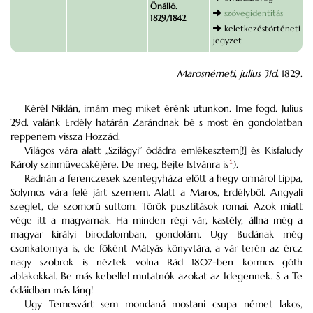
Önálló.
szövegidentitás
1829/1842
keletkezéstörténeti
jegyzet
Marosnémeti, julius
31d.
1829.
Kérél Niklán, irnám meg miket érénk utunkon. Ime fogd. Julius
29d. valánk Erdély határán Zarándnak bé s most én gondolatban
reppenem vissza Hozzád.
Világos vára alatt „Szilágyi” ódádra emlékesztem[!] és Kisfaludy
Károly szinmüvecskéjére. De meg, Bejte Istvánra is
1
).
Radnán a ferenczesek szentegyháza előtt a hegy ormárol Lippa,
Solymos vára felé járt szemem. Alatt a Maros, Erdélyböl. Angyali
szeglet, de szomorú suttom. Török pusztitások romai. Azok miatt
vége itt a magyarnak. Ha minden régi vár, kastély, állna még a
magyar királyi birodalomban, gondolám. Ugy Budának még
csonkatornya is, de főként Mátyás könyvtára, a vár terén az ércz
nagy szobrok is néztek volna Rád 1807-ben kormos góth
ablakokkal. Be más kebellel mutatnók azokat az Idegennek. S a Te
ódáidban más láng!
Ugy Temesvárt sem mondaná mostani csupa német lakos,