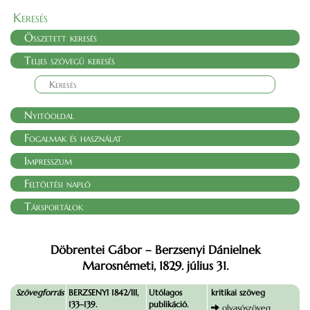
Keresés
Összetett keresés
Teljes szövegű keresés
Nyitóoldal
Fogalmak és használat
Impresszum
Feltöltési napló
Társportálok
Döbrentei Gábor – Berzsenyi Dánielnek
Marosnémeti, 1829. július 31.
Szövegforrás
BERZSENYI 1842/III,
Utólagos
kritikai szöveg
133–139.
publikáció.
olvasószöveg