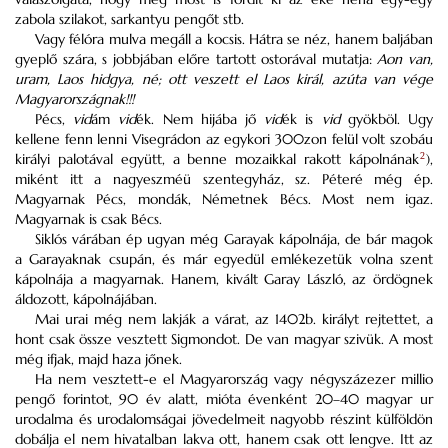
zabola szilakot, sarkantyu pengőt stb.
Vagy félóra mulva megáll a kocsis. Hátra se néz, hanem baljában
gyeplő szára, s jobbjában előre tartott ostorával mutatja:
Aon van,
uram, Laos hidgya, né; ott veszett el Laos királ, azúta van vége
Magyarországnak!!!
Pécs,
vid
ám
vid
ék. Nem hijába jő
vid
ék is
vid
gyökböl. Ugy
kellene fenn lenni Visegrádon az egykori 300zon felül volt szobáu
királyi palotával együtt, a benne mozaikkal rakott kápolnának
2
),
miként itt a nagyeszméü szentegyház, sz. Péteré még ép.
Magyarnak Pécs, mondák, Németnek Bécs. Most nem igaz.
Magyarnak is csak Bécs.
Siklós várában ép ugyan még Garayak kápolnája, de bár magok
a Garayaknak csupán, és már egyedül emlékezetük volna szent
kápolnája a magyarnak. Hanem, kivált Garay László, az ördögnek
áldozott, kápolnájában.
Mai urai még nem lakják a várat, az 1402b. királyt rejtettet, a
hont csak össze vesztett Sigmondot. De van magyar szivük. A most
még ifjak, majd haza jőnek.
Ha nem vesztett-e el Magyarország vagy négyszázezer millio
pengő forintot, 90 év alatt, mióta évenként 20–40 magyar ur
urodalma és urodalomságai jövedelmeit nagyobb részint külföldön
dobálja el nem hivatalban lakva ott, hanem csak ott lengve. Itt az