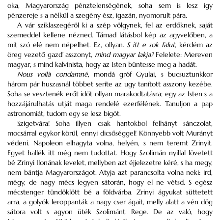
oka, Magyarország pénztelenségének, soha sem is lesz igy
pénzereje s a nélkül a szegény ész, igazán, nyomorult pára.
A vár sziklaszegéröl ki a szép völgynek, fel az erdőknek, saját
szemeddel kellene nézned. Támad látásbol kép az agyvelőben, a
mit szó elé nem népelhet. Ez, ollyan.
S itt e sok falut
, kérdém az
öreg vezető gazd’ asszonyt,
mind magyar lakja?
Felelete: Mereven
magyar, s mind kalvinista, hogy az Isten büntesse meg a hadát.
Nous
voilà condamné
, mondá gróf Gyulai, s bucsuztunkkor
három pár huszasnál többet seríte az ugy tanított asszony kezébe.
Soha se vesztenék erőt időt ollyan marakodtatásra; egy az Isten s a
hozzájárulhatás utját maga rendelé ezerfélének. Tanuljon a pap
astronomiát, tudom egy se lesz bigót.
Szigetvára! Soha illyen csak hantokbol felhányt sánczolat,
mocsárral egykor körül, ennyi dicsőséggel! Könnyebb volt Murányt
védeni. Napoleon elhagyta volna, helyén, s nem teremt Zrinyit.
Egyet hallék itt még nem tudottat. Hogy Szolimán nyillal lövetett
bé Zrinyi Ilonának levelet, mellyben azt éjjelezetre kéré, s ha megy,
nem bántja Magyarországot. Atyja azt parancsolta volna neki: ird,
mégy, de nagy mécs legyen sátorán, hogy el ne vétsd. S egész
mécstenger tündöklött bé a földvárba. Zrinyi ágyukat süttetett
arra, a golyók leroppanták a nagy cser ágait, melly alatt a vén dög
sátora volt s agyon üték Szolimánt. Rege. De az való, hogy