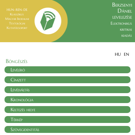
Berzsenyi
Dániel
HUN–REN–DE
Klasszikus
levelezése
Magyar Irodalmi
Elektronikus
Textológiai
Kutatócsoport
kritikai
kiadás
HU
EN
Böngészés
Levélíró
Címzett
Levélváltás
Kronológia
Keltezés helye
Térkép
Szövegidentitás