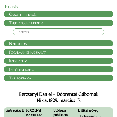
Keresés
Összetett keresés
Teljes szövegű keresés
Nyitóoldal
Fogalmak és használat
Impresszum
Feltöltési napló
Társportálok
Berzsenyi Dániel – Döbrentei Gábornak
Nikla, 1829. március 15.
Szövegforrás
BERZSENYI
Utólagos
kritikai szöveg
1842/III, 129.
publikáció.
olvasószöveg