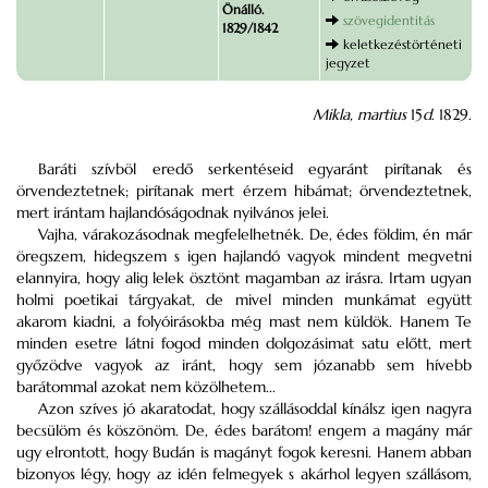
Önálló.
szövegidentitás
1829/1842
keletkezéstörténeti
jegyzet
Mikla, martius
15
d
. 1829.
Baráti szívböl eredő serkentéseid egyaránt pirítanak és
örvendeztetnek; pirítanak mert érzem hibámat; örvendeztetnek,
mert irántam hajlandóságodnak nyilvános jelei.
Vajha, várakozásodnak megfelelhetnék. De, édes földim, én már
öregszem, hidegszem s igen hajlandó vagyok mindent megvetni
elannyira, hogy alig lelek ösztönt magamban az irásra. Irtam ugyan
holmi poetikai tárgyakat, de mivel minden munkámat együtt
akarom kiadni, a folyóirásokba még mast nem küldök. Hanem Te
minden esetre látni fogod minden dolgozásimat satu előtt, mert
győzödve vagyok az iránt, hogy sem józanabb sem hívebb
barátommal azokat nem közölhetem...
Azon szíves jó akaratodat, hogy szállásoddal kínálsz igen nagyra
becsülöm és köszönöm. De, édes barátom! engem a magány már
ugy elrontott, hogy Budán is magányt fogok keresni. Hanem abban
bizonyos légy, hogy az idén felmegyek s akárhol legyen szállásom,