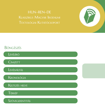
HUN–REN–DE
Klasszikus Magyar Irodalmi
Textológiai Kutatócsoport
Böngészés
Levélíró
Címzett
Levélváltás
Kronológia
Keltezés helye
Térkép
Szövegidentitás