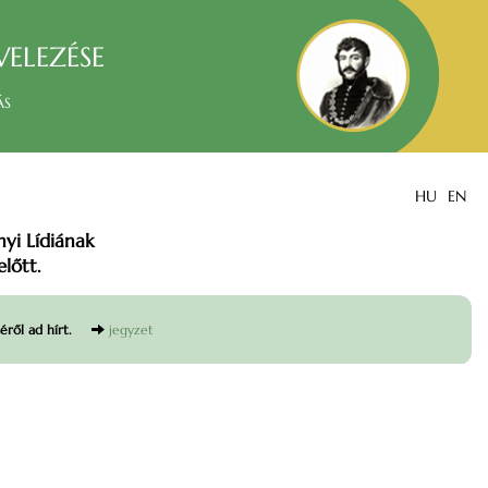
velezése
ás
HU
EN
nyi Lídiának
lőtt.
éről ad hírt.
jegyzet