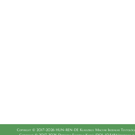
Copyright © 2017-2026 HUN–REN–DE Klasszikus Magyar Irodalmi Textológia
Copyright © 2017-2026 Debreceni Egyetemi Kiadó (DOI: 10.5484/berzsenyi_dani