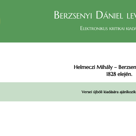
Berzsenyi Dániel le
Elektronikus kritikai kiad
Helmeczi Mihály – Berzsen
1828 elején.
Versei újbóli kiadására ajánlkozik