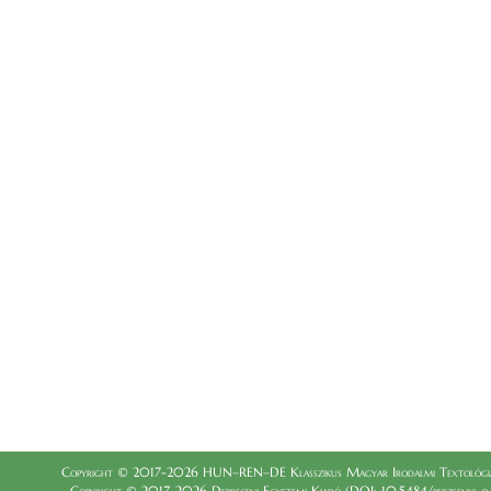
Copyright © 2017-2026 HUN–REN–DE Klasszikus Magyar Irodalmi Textológia
Copyright © 2017-2026 Debreceni Egyetemi Kiadó (DOI: 10.5484/berzsenyi_dani