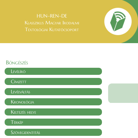
HUN–REN–DE
Klasszikus Magyar Irodalmi
Textológiai Kutatócsoport
Böngészés
Levélíró
Címzett
Levélváltás
Kronológia
Keltezés helye
Térkép
Szövegidentitás