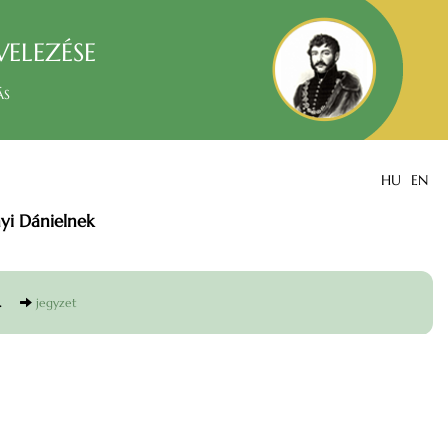
velezése
ás
HU
EN
yi Dánielnek
.
jegyzet