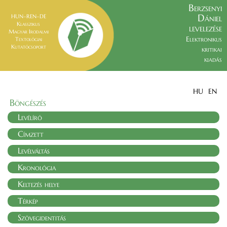
Berzsenyi
Dániel
HUN–REN–DE
Klasszikus
levelezése
Magyar Irodalmi
Elektronikus
Textológiai
Kutatócsoport
kritikai
kiadás
HU
EN
Böngészés
Levélíró
Címzett
Levélváltás
Kronológia
Keltezés helye
Térkép
Szövegidentitás