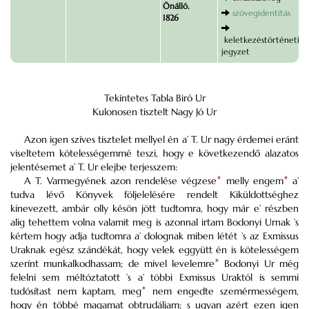
Önálló.
szövegidentitás
1826
keletkezéstörténeti
jegyzet
Tekíntetes Tabla Biró Ur
Kulonosen tisztelt Nagy Jó Ur
Azon igen szíves tisztelet mellyel én a’ T. Ur nagy érdemei eránt
viseltetem kötelességemmé teszi, hogy e következendő alazatos
jelentésemet a’ T. Ur elejbe terjesszem:
A T. Varmegyének azon rendelése végzese
*
melly engem
*
a’
tudva lévő Könyvek följelelésére rendelt Kiküldottséghez
kinevezett, ambár olly késön jött tudtomra, hogy már e’ részben
alig tehettem volna valamit meg is azonnal irtam Bodonyi Urnak ’s
kértem hogy adja tudtomra a’ dolognak miben létét ’s az Exmissus
Uraknak egész szándékát, hogy velek eggyütt én is kötelességem
szerínt munkalkodhassam; de mivel levelemre
*
Bodonyi Ur még
felelni sem méltóztatott ’s a’ többi Exmissus Uraktól is semmi
tudósítast nem kaptam, meg
*
nem engedte szemérmességem,
hogy én többé magamat obtrudáljam; s ugyan azért ezen igen