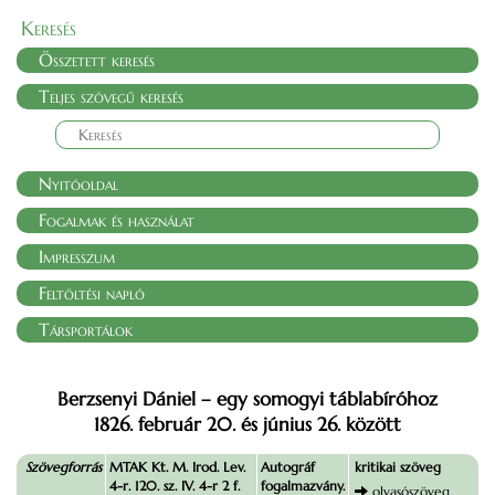
Keresés
Összetett keresés
Teljes szövegű keresés
Nyitóoldal
Fogalmak és használat
Impresszum
Feltöltési napló
Társportálok
Berzsenyi Dániel – egy somogyi táblabíróhoz
1826. február 20. és június 26. között
Szövegforrás
MTAK Kt. M. Irod. Lev.
Autográf
kritikai szöveg
4-r. 120. sz. IV. 4-r 2 f.
fogalmazvány.
olvasószöveg