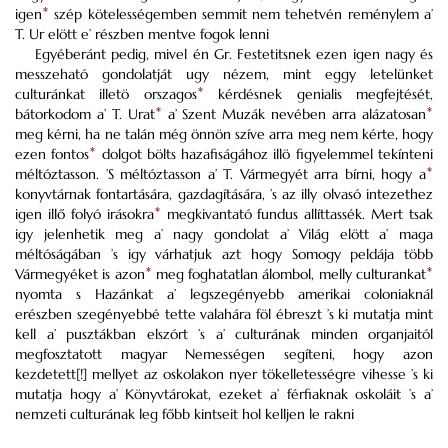
igen
*
szép kötelességemben semmit nem tehetvén reménylem a’
T. Ur elött e’ részben mentve fogok lenni
Egyéberánt pedig, mivel én Gr. Festetitsnek ezen igen nagy és
messzeható gondolatját ugy nézem, mint eggy letelünket
culturánkat illetö orszagos
*
kérdésnek genialis megfejtését,
bátorkodom a’ T. Urat
*
a’ Szent Muzák nevében arra alázatosan
*
meg kérni, ha ne talán még önnön szíve arra meg nem kérte, hogy
ezen fontos
*
dolgot bölts hazafiságához illö figyelemmel tekínteni
méltóztasson. ’S méltóztasson a’ T. Vármegyét arra bírni, hogy a
*
konyvtárnak fontartására, gazdagítására, ’s az illy olvasó intezethez
igen illő folyó irásokra
*
megkivantató fundus allíttassék. Mert tsak
igy jelenhetik meg a’ nagy gondolat a’ Világ elött a’ maga
méltóságában ’s igy várhatjuk azt hogy Somogy peldája több
Vármegyéket is azon
*
meg foghatatlan álombol, melly culturankat
*
nyomta s Hazánkat a’ legszegényebb amerikai coloniaknál
erészben szegényebbé tette valahára föl ébreszt ’s ki mutatja mint
kell a’ pusztákban elszórt ’s a’ culturának minden organjaitól
megfosztatott magyar Nemességen segíteni, hogy azon
kezdetett[!] mellyet az oskolakon nyer tökelletességre vihesse ’s ki
mutatja hogy a’ Könyvtárokat, ezeket a’ férfiaknak oskoláit ’s a’
nemzeti culturának leg főbb kintseit hol kelljen le rakni