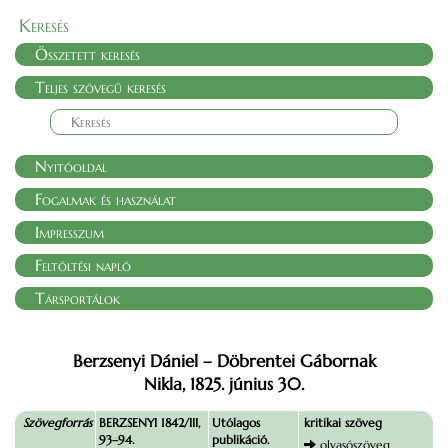
Keresés
Összetett keresés
Teljes szövegű keresés
Nyitóoldal
Fogalmak és használat
Impresszum
Feltöltési napló
Társportálok
Berzsenyi Dániel – Döbrentei Gábornak
Nikla, 1825. június 30.
Szövegforrás
BERZSENYI 1842/III,
Utólagos
kritikai szöveg
93–94.
publikáció.
olvasószöveg