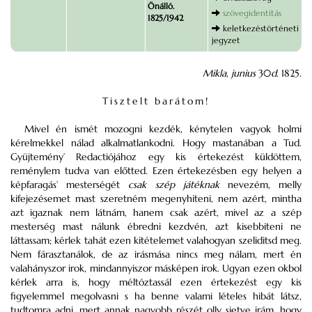
Önálló.
szövegidentitás
1825/1942
keletkezéstörténeti
jegyzet
Mikla
,
junius
30
d
. 1825.
Tisztelt barátom!
Mivel én ismét mozogni kezdék, kénytelen vagyok holmi
kérelmekkel nálad alkalmatlankodni. Hogy mastanában a Tud.
Gyüjtemény’ Redactiójához egy kis értekezést küldöttem,
reménylem tudva van előtted. Ezen értekezésben egy helyen a
képfaragás’ mesterségét
csak szép játéknak
nevezém, melly
kifejezésemet mast szeretném megenyhiteni, nem azért, mintha
azt igaznak nem látnám, hanem csak azért, mivel az a szép
mesterség mast nálunk ébredni kezdvén, azt kisebbiteni ne
láttassam; kérlek tahát ezen kitételemet valahogyan szeliditsd meg.
Nem fárasztanálok, de az irásmása nincs meg nálam, mert én
valahányszor irok, mindannyiszor másképen irok. Ugyan ezen okbol
kérlek arra is, hogy méltóztassál ezen értekezést egy kis
figyelemmel megolvasni s ha benne valami lételes hibát látsz,
tudtomra adni, mert annak nagyobb részét olly sietve irám, hogy