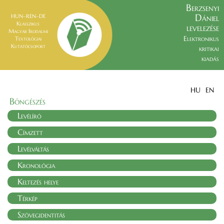
Berzsenyi
Dániel
HUN–REN–DE
Klasszikus
levelezése
Magyar Irodalmi
Elektronikus
Textológiai
Kutatócsoport
kritikai
kiadás
HU
EN
Böngészés
Levélíró
Címzett
Levélváltás
Kronológia
Keltezés helye
Térkép
Szövegidentitás