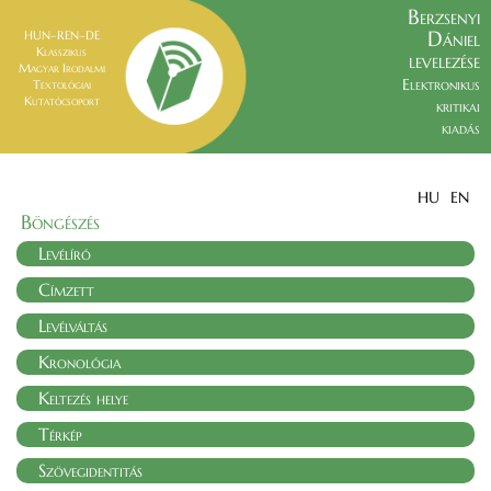
Berzsenyi
Dániel
HUN–REN–DE
Klasszikus
levelezése
Magyar Irodalmi
Elektronikus
Textológiai
Kutatócsoport
kritikai
kiadás
HU
EN
Böngészés
Levélíró
Címzett
Levélváltás
Kronológia
Keltezés helye
Térkép
Szövegidentitás