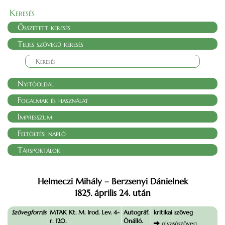
Keresés
Összetett keresés
Teljes szövegű keresés
Nyitóoldal
Fogalmak és használat
Impresszum
Feltöltési napló
Társportálok
Helmeczi Mihály – Berzsenyi Dánielnek
1825. április 24. után
Szövegforrás
MTAK Kt. M. Irod. Lev. 4-
Autográf.
kritikai szöveg
r. 120.
Önálló.
olvasószöveg