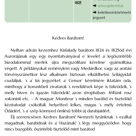
1825
szövegidentitás
keletkezéstörténeti
jegyzet
Kedves Barátom!
Nyiltan adván kezemhez Kisfaludy barátom 1824 és 1825öd évi
Aurorájának egy egy nyomtatványával e’ levelet a’ legőszintébb
bízodalommal merlek újra megszólítani kérelme’ gyámolítása
végett. A’ példányokat reménylem vagy Medárdkor, vagy az aratási
törvényszünetkor lesz alkalmam bíztosan elküldhetni. Szilágyidat
csudáljuk, ’s a’ kis jegyzéket a’ Censor’ kérelmére iktatám oda,
minthogy a’ korunkbeli zivatarok ’s rendülések képe is tükrödzik, ’s
melly híven és igazán tükrödzik! azon strophában:
féltünk rosz
rokonink
etc. – A’ magyar Moniteur ’s minden barátid és tisztelőid
kéziratodat csókolták helyetted lelkes, magas ’s mély értelmű
Ódádért, ’s a’ szép könnyed ömlésű többi új darabjaidért.
Élj szerencsésen Kedves Barátom! Nemzeti lyránknak ’s ezáltal
magadnak, barátidnak és a’ Hazának! ’s légy meggyőződve: hogy
nincs buzgóbb, őszintébb tisztelőd mint barátod