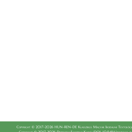
Copyright © 2017-2026 HUN–REN–DE Klasszikus Magyar Irodalmi Textológia
Copyright © 2017-2026 Debreceni Egyetemi Kiadó (DOI: 10.5484/berzsenyi_dani