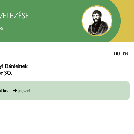
velezése
ás
HU
EN
yi Dánielnek
er 30.
ol be.
jegyzet