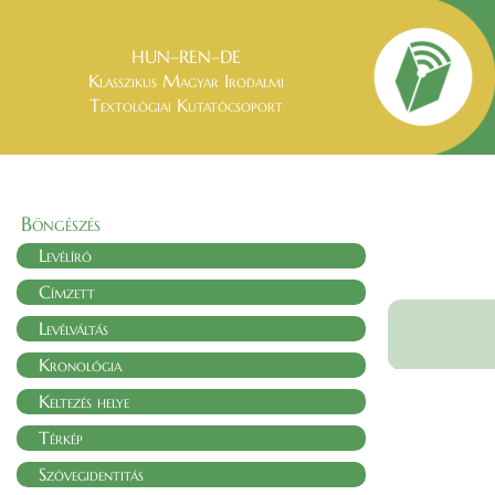
HUN–REN–DE
Klasszikus Magyar Irodalmi
Textológiai Kutatócsoport
Böngészés
Levélíró
Címzett
Levélváltás
Kronológia
Keltezés helye
Térkép
Szövegidentitás