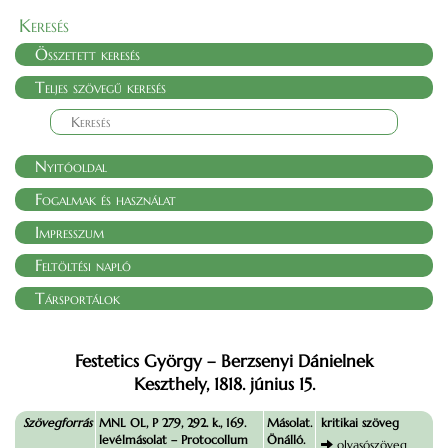
Keresés
Összetett keresés
Teljes szövegű keresés
Nyitóoldal
Fogalmak és használat
Impresszum
Feltöltési napló
Társportálok
Festetics György – Berzsenyi Dánielnek
Keszthely, 1818. június 15.
Szövegforrás
MNL OL, P 279, 292. k., 169.
Másolat.
kritikai szöveg
levélmásolat – Protocollum
Önálló.
olvasószöveg