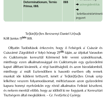
Determinationum, Ternio
1818
szövegidentitás
Primus, 1818.
keletkezéstörténeti
jegyzet
Te[kin]t[e]tes Berzsenyi Daniel Ur[na]k
kén
Kőlt Junius 15
818.
Ollyatin Tudósítások érkezvén, hogy ő Felségek a’ Császár és
dik
Császárné Zágrábból e’ folyó hónap 25
táján, az útjokat Varasdon
és Csáktornyán keresztűl Kőrmend felé venni szándékoznak,
minthogy ezen alkalmatossággal én Csáktornyán egy győzedelmi
kaput állíttani kivánnék, a’ régi baráttságból, és azon bizodalomból,
minthogy a’ múlt Esztendőben is hasonló esetben olly remek
munkát ide kűldeni tettszett, ismét a’ Te[kin]t[e]tes Úrnak szép
lelkéhez veszem folyamodásomat, méltóztasson azon győzedelmi
kapura honnyi nyelvűnkőn egy rövid alkalmatos Felirást készíteni,
és nekem mentűl előbb, hogy az időből ki ne fogyjunk a’ Keresztúri
Tisztségem által megkűldeni. – Gr. Fest[etics] György.