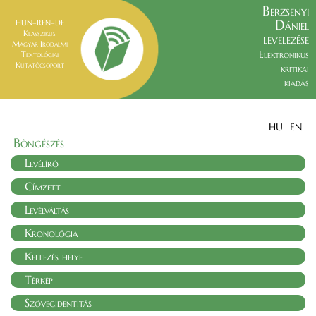
Berzsenyi
Dániel
HUN–REN–DE
Klasszikus
levelezése
Magyar Irodalmi
Elektronikus
Textológiai
Kutatócsoport
kritikai
kiadás
HU
EN
Böngészés
Levélíró
Címzett
Levélváltás
Kronológia
Keltezés helye
Térkép
Szövegidentitás