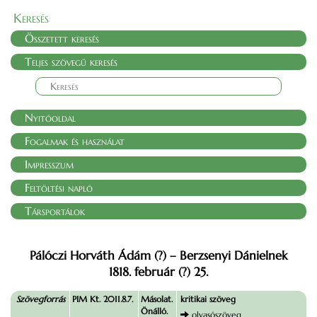
Keresés
Összetett keresés
Teljes szövegű keresés
Nyitóoldal
Fogalmak és használat
Impresszum
Feltöltési napló
Társportálok
Pálóczi Horváth Ádám (?) – Berzsenyi Dánielnek
1818. február (?) 25.
Szövegforrás
PIM Kt. 2011.8.7.
Másolat.
kritikai szöveg
Önálló.
olvasószöveg