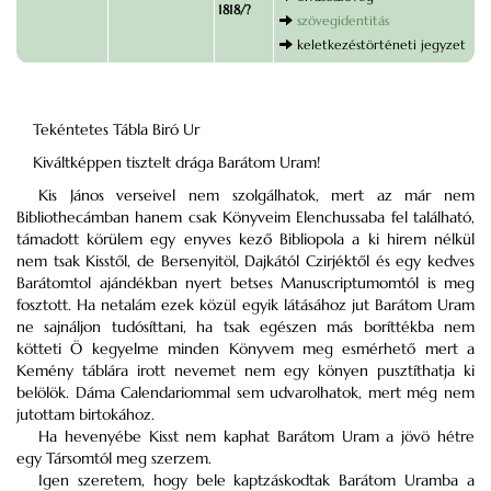
1818/?
szövegidentitás
keletkezéstörténeti jegyzet
Tekéntetes Tábla Biró Ur
Kiváltképpen tisztelt drága Barátom Uram!
Kis János verseivel nem szolgálhatok, mert az már nem
Bibliothecámban hanem csak Könyveim Elenchussaba fel található,
támadott körülem egy enyves kező Bibliopola a ki hirem nélkül
nem tsak Kisstől, de Bersenyitöl, Dajkától Czirjéktől és egy kedves
Barátomtol ajándékban nyert betses Manuscriptumomtól is meg
fosztott. Ha netalám ezek közül egyik látásához jut Barátom Uram
ne sajnáljon tudósíttani, ha tsak egészen más boríttékba nem
kötteti Ö kegyelme minden Könyvem meg esmérhető mert a
Kemény táblára irott nevemet nem egy könyen pusztíthatja ki
belölök. Dáma Calendariommal sem udvarolhatok, mert még nem
jutottam birtokához.
Ha hevenyébe Kisst nem kaphat Barátom Uram a jövö hétre
egy Társomtól meg szerzem.
Igen szeretem, hogy bele kaptzáskodtak Barátom Uramba a