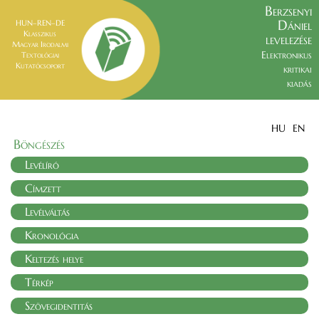
Berzsenyi
Dániel
HUN–REN–DE
Klasszikus
levelezése
Magyar Irodalmi
Elektronikus
Textológiai
Kutatócsoport
kritikai
kiadás
HU
EN
Böngészés
Levélíró
Címzett
Levélváltás
Kronológia
Keltezés helye
Térkép
Szövegidentitás