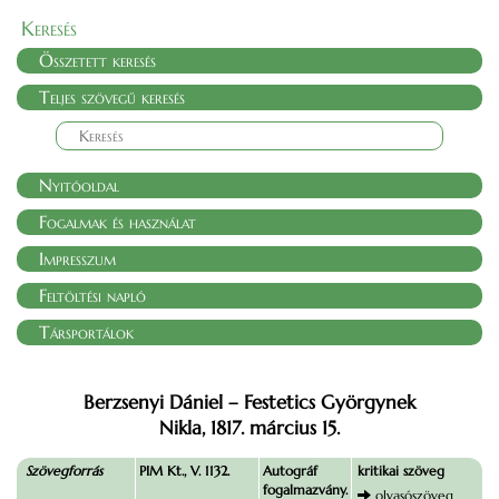
Keresés
Összetett keresés
Teljes szövegű keresés
Nyitóoldal
Fogalmak és használat
Impresszum
Feltöltési napló
Társportálok
Berzsenyi Dániel – Festetics Györgynek
Nikla, 1817. március 15.
Szövegforrás
PIM Kt., V. 1132.
Autográf
kritikai szöveg
fogalmazvány.
olvasószöveg