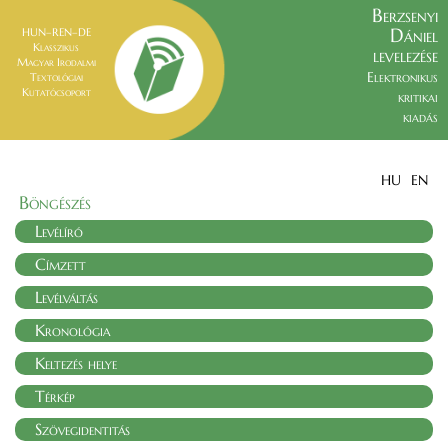
Berzsenyi
Dániel
HUN–REN–DE
Klasszikus
levelezése
Magyar Irodalmi
Elektronikus
Textológiai
Kutatócsoport
kritikai
kiadás
HU
EN
Böngészés
Levélíró
Címzett
Levélváltás
Kronológia
Keltezés helye
Térkép
Szövegidentitás