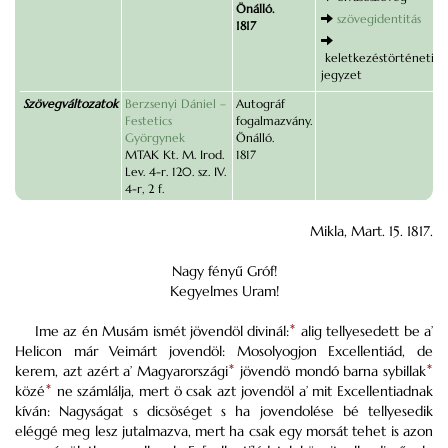
Önálló.
szövegidentitás
1817
keletkezéstörténeti
jegyzet
Szövegváltozatok
Berzsenyi Dániel –
Autográf
Festetics
fogalmazvány.
Györgynek
Önálló.
MTAK Kt. M. Irod.
1817
Lev. 4-r. 120. sz. IV.
4-r, 2 f.
Mikla, Mart. 15. 1817.
Nagy fényű Gróf!
Kegyelmes Uram!
Ime az én Musám ismét jövendöl divinál:
*
alig tellyesedett be a’
Helicon már Veimárt jovendöl: Mosolyogjon Excellentiád, de
kerem, azt azért a’ Magyarországi
*
jövendö mondó barna sybillak
*
közé
*
ne számlálja, mert ö csak azt jovendöl a’ mit Excellentiadnak
kíván: Nagyságat s dicsöséget s ha jovendolése bé tellyesedik
eléggé meg lesz jutalmazva, mert ha csak egy morsát tehet is azon