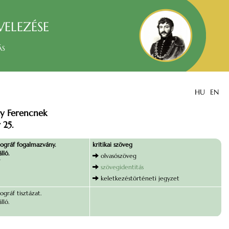
velezése
ás
HU
EN
zy Ferencnek
 25.
ográf fogalmazvány.
kritikai szöveg
lló.
olvasószöveg
szövegidentitás
keletkezéstörténeti jegyzet
ográf tisztázat.
lló.