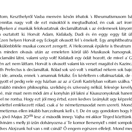
rátom, Keszthelyről Vasba menvén későn írhatok ’s Rheumatismusom b
olennitas nagy volt de ezt másoktól is megtudhatod, én csak azt írom
lyeken a’ munkák felolvastatnak declamáltatnak s az érdemesek kinyomat
m osztatott ki. Horvát Adam, Kisfaludy, Dudi és én eggy eggy fát 
Ezen helyen Horvát egy Eclogát olvasott fel ’s énekelt. Egy amphithea
 különbbféle musikai concert zengett. A’ Heliconnak épülete is theatrum
s minden olvasás után az emeleten körül ülő Musikusok harsognak. 
lamálni látni, valami szép volt! Kisfaludi egy ódát hozott, de mivel a’
. én azt nem láttam. Horvát is olvasott valami kis verset magátol és Kazi
h Prefectus is declamáltak. Rólad sok szó volt ’s miattad nékem sok ba
et ide, amoda, ennek ’s amannak firkálsz. Én kérleltem s oltalmaztalak
yott el pedig vele egy házban az az a’ Grofi Kastélyban voltam szállva. 
ralátó minden philosophia, szelidség és szívesség nélkül, felesége kevély,
é, már mast nem módi ám a’ konyhán jól lakni a’ Kisasszonyoknak hanem 
el ne rontsa. Hogy ezt jól meg értsd, ezen kedves Leánykát ugy képzel
elettel emlékezett rólad, csak a’ te németizmusodat nem szereti. Mondt
nemetizmus ellen inkább harczolnunk kell s. t. De én ugy gondolom hogy 
dik
A jövő Majus 20
lesz a’ második innep. Vajha mi akkor Téged közttünk 
vinám s melly jó izűn dohányozna a’ Te komor Bersenyid! s mint sompolo
dves Aloÿzunk hol van s mit csinál? Ő engem egészen elfelejt. Mond meg 