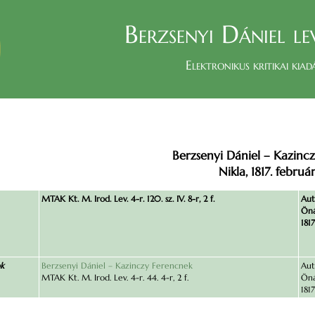
Berzsenyi Dániel le
Elektronikus kritikai kiad
Berzsenyi Dániel – Kazinc
Nikla, 1817. február
MTAK Kt. M. Irod. Lev. 4-r. 120. sz. IV. 8-r, 2 f.
Aut
Öná
1817
ok
Berzsenyi Dániel – Kazinczy Ferencnek
Aut
MTAK Kt. M. Irod. Lev. 4-r. 44. 4-r, 2 f.
Öná
1817