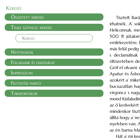
Keresés
Összetett keresés
Tisztelt Ba
irhatnék. A’ s
Teljes szövegű keresés
Heliconnak, mel
500 ft jútalo
emlékezetére. 
más felül pedig
Nyitóoldal
s declamálnak 
öltözetében dec
Fogalmak és használat
Gróf el olvasni
Impresszum
Apatur és Ásbot
azokért a’ mik
Feltöltési napló
bucsuzatlan hag
virgoncz s nagy
Társportálok
mond Kisfaludin
az ő kedvekért 
mindenkor tiszt
állítá hogy a’ 
nyelvben van. 
az én barna Mal
Hát a’ mi ke