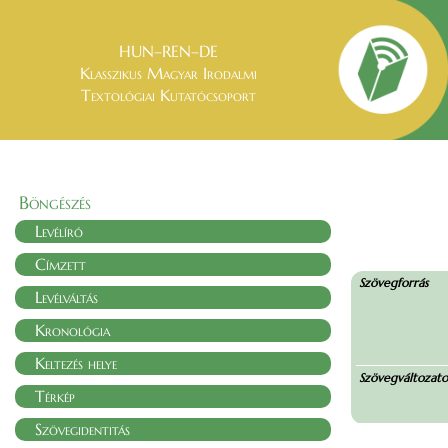
HUN–REN–DE
Klasszikus Magyar Irodalmi
Textológiai Kutatócsoport
Böngészés
Levélíró
Címzett
Szövegforrás
Levélváltás
Kronológia
Keltezés helye
Szövegváltozat
Térkép
Szövegidentitás