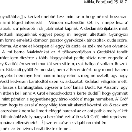
Mikla, Febr[uar] 25. 1817.
ágyadtábba[!] s kedvetlenebbé tesz mint sem hogy néked hosszasan
 a’mi téged interessál. – Minden esztendőn két illy innepe lesz a’
nak, ’s a’ jelesebb irók jutalmakat kapnak. A declamáló ifjaknak mast
ültettünk magunknak eggyet pedig mi négyen ültettünk Gyöngyösi
trum forma emeletű dombon pasztor gyerkőczék tánczoltak duda szóra,
 forma. Az emelet közepén áll eggy kis asztal és szék mellyen olvasnak
A’ mi barna Malvinánkat az ő tölkoszorújában s Gratiáktól tanúlt
 Grófot igen dicsérte s többi Naggyainkat pedig alázta nem engedte a’
nczy Klaritól; én semmi munkát sem vittem, csak hallgató voltam. Ruszek
jom. Kisfaludi gyülöl és mocskol, nem a’ Recensioért, ugy mond, hanem
, de egyebet nem nyertem hanem hogy reám is meg neheztelt, ugy hogy
Vedd kedvesen barátodtól ezen kis aldozatot. Kisfaludi világratermett,
 feszes s barátságtalan. Egyszer a’ Gróf kínálá Dudit. Kis Asszony! ugy
ittben kell enni! A Gróf elmosolyodott ’s kérte dudit[!] hogy gyomrát
d mint páratlan s eggyetleneggy társolkodót a’ maga nemében. A’ Gróf
am hogy te azzal a’ nagy világ tónusát akarád követni, de ő csak azt
harczolnunk nem kell mert eléggé harczol az az antipathia melly e’ két
láthatnánk! Melly nagyra becsülné ezt a’ jó szívű Gróf, mint repdezne
gnának ellenségeid! – Élj szerencsésen s vígabban mint én
néki az én szives baráti tiszteletemet.