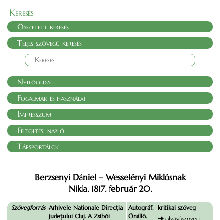
Keresés
Összetett keresés
Teljes szövegű keresés
Nyitóoldal
Fogalmak és használat
Impresszum
Feltöltési napló
Társportálok
Berzsenyi Dániel – Wesselényi Miklósnak
Nikla, 1817. február 20.
Szövegforrás
Arhivele Naţionale Direcţia
Autográf.
kritikai szöveg
judeţului Cluj. A Zsibói
Önálló.
olvasószöveg