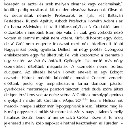
közepén az asztal és szék mellyen olvasnak vagy declamálnak,
*
körülte pedig musikusok, kik minden olvasásra harsognak. Olvastak
és declamáltak némelly Professorok és ifjak, két Baltavári
Festeticsek, Ruszek Apátur, Asboth Præfectus Horváth Ádám s az
én barna Malvinám, ki az ő tölkoszorújában ’s Gratiaktól tanult
öltözetében innepünk Istennéje vala. Én csak gyönyörködö néző
voltam és semmi munkát nem vittem. Kisfaludi hozott eggy ódát,
de a’ Gróf nem engedte felolvasni mert néki hizelkedett többi
Naggyainkat pedig gyalázta. Dellest mi négy poéták Gyöngyösi
emlekezetére eggy fát ültettünk. Fel volt koszoruzva a’ csemete s
ugy szintén az ásó és öntöző. Gyöngyösi fája mellé más négy
csemetéket ültettünk magunknak. A csemeték neme: Sorbus
aucuparia. Az ültetés helyén Horvát énekelt es egy Eclogát
olvasott. Hátunk mögött különbféle musikai Concert zengett
előttünk pedig egy amphitheatrum forma dombon pásztor
gyerkőczék mesterséges pásztori tánczat jártak duda szóra. Játszi
de igen érzékeny volt az egész scéna. A’ Grófnak mosolygó geniusa
dikán
enyelgett mindenütt körültünk. Majus 20
lesz a’ Heliconnak
második innepe ’s akkor már Typographiánk is lesz. Tekintsd meg Te
is még eggyszer a’ mi kis Veimárunkat. Melly nagy jutalom ’s melly
hatalmas ösztön lenne a’ nemes szívű Grófra nézve a’ Te meg
jelenésed s melly szép napokat élhetnél Keszthelyen és Füreden! –