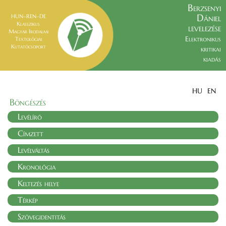
Berzsenyi
Dániel
HUN–REN–DE
Klasszikus
levelezése
Magyar Irodalmi
Elektronikus
Textológiai
Kutatócsoport
kritikai
kiadás
HU
EN
Böngészés
Levélíró
Címzett
Levélváltás
Kronológia
Keltezés helye
Térkép
Szövegidentitás