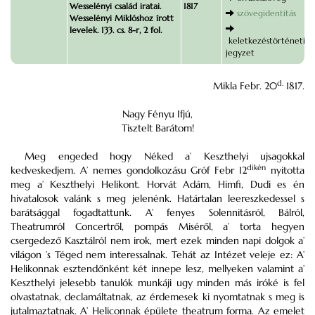
Wesselényi család iratai.
1817
szövegidentitás
Wesselényi Miklóshoz írott
levelek. 133. cs. 8-r, 2 fol.
keletkezéstörténeti
jegyzet
d.
Mikla Febr. 20
1817.
Nagy Fényu Ifjú,
Tisztelt Barátom!
Meg engeded hogy Néked a’ Keszthelyi ujsagokkal
dikén
kedveskedjem. A’ nemes gondolkozásu Gróf Febr 12
nyitotta
meg a’ Keszthelyi Helikont. Horvát Adám, Himfi, Dudi es én
hivatalosok valánk s meg jelenénk. Határtalan leereszkedessel s
barátsággal fogadtattunk. A’ fenyes Solennitásról, Bálról,
Theatrumról Concertről, pompás Miséről, a’ torta hegyen
csergedező Kasztálról nem irok, mert ezek minden napi dolgok a’
világon ’s Téged nem interessalnak. Tehát az Intézet veleje ez: A’
Helikonnak esztendőnként két innepe lesz, mellyeken valamint a’
Keszthelyi jelesebb tanulók munkáji ugy minden más iróké is fel
olvastatnak, declamáltatnak, az érdemesek ki nyomtatnak s meg is
jutalmaztatnak. A’ Heliconnak épülete theatrum forma. Az emelet