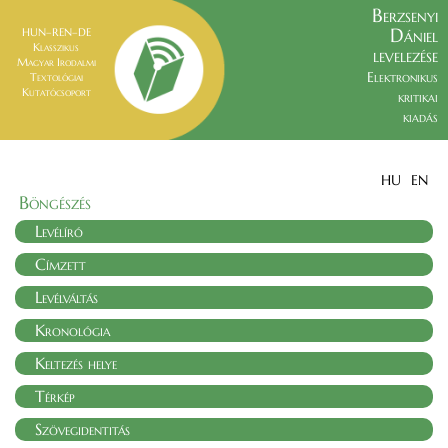
Berzsenyi
Dániel
HUN–REN–DE
Klasszikus
levelezése
Magyar Irodalmi
Elektronikus
Textológiai
Kutatócsoport
kritikai
kiadás
HU
EN
Böngészés
Levélíró
Címzett
Levélváltás
Kronológia
Keltezés helye
Térkép
Szövegidentitás