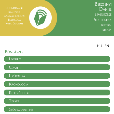
Berzsenyi
Dániel
HUN–REN–DE
Klasszikus
levelezése
Magyar Irodalmi
Elektronikus
Textológiai
Kutatócsoport
kritikai
kiadás
HU
EN
Böngészés
Levélíró
Címzett
Levélváltás
Kronológia
Keltezés helye
Térkép
Szövegidentitás