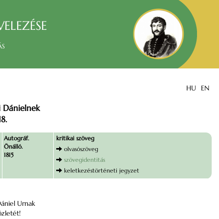
velezése
ás
HU
EN
i Dánielnek
18.
Autográf.
kritikai szöveg
Önálló.
olvasószöveg
1815
szövegidentitás
keletkezéstörténeti jegyzet
ániel Urnak
zletét!