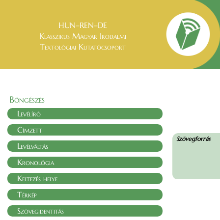
HUN–REN–DE
Klasszikus Magyar Irodalmi
Textológiai Kutatócsoport
Böngészés
Levélíró
Címzett
Szövegforrás
Levélváltás
Kronológia
Keltezés helye
Térkép
Szövegidentitás