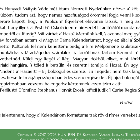
és Hunyadi Mátyás Védelmét irtam Nemzeti Nyelvünkre nézve a’ két 
ldöm, tudom azt, hogy nemes hazafiuságod örömmel fogja venni kisded a
erőre kapott, hogy a’ Publicum’ figyelmét elnyomni látszik, ’s még 
t, hogy illyek a’ Pesti Fő Oskola igen elhiresedett Tanítójától mondatn
embertől az Ifiuság? Mit várhat a’ Haza? Mernünk kell, ’s azonnal meg gy
v folytában adtam ki Magyar Dáma Kalenderiumot, hogy ez által a’ Szép
zettől Költönek fel nem kenettem: pedig a’ kire Melpomene születése
munkáidra ’s fáradságodra számlálok, ’s forróbbnak tartom Benned 
thetnéd. Küldj egy Regét a’ Régi Magyar Idökből, ollyat, mint Lórí
rjaid hangjára, ’s tőled is betsűlni és szeretni tanúlja a’ Hazát. Én 
 Mindent a’ Hazáért! – Élj boldogúl és szeress. Én Tégedet nem tsak lán
eszhesse fel magányosságodban édes szendergéseidet. Élj ujra boldogúl. P
egbiztosabban veszem, ha engedsz kértemnek, ezen tzim alatt:
 Perillustri D[omi]no Stephanus Horvát Excelsi officii Jud[ici] Curiæ Regiæ 
Pestini
g jelentenem, hogy a’ Kalendáriom formatuma tsak rövid rímes verseket
Copyright © 2017-2026 HUN–REN–DE Klasszikus Magyar Irodalmi Textológia
Copyright © 2017-2026 Debreceni Egyetemi Kiadó (DOI: 10.5484/berzsenyi_dani