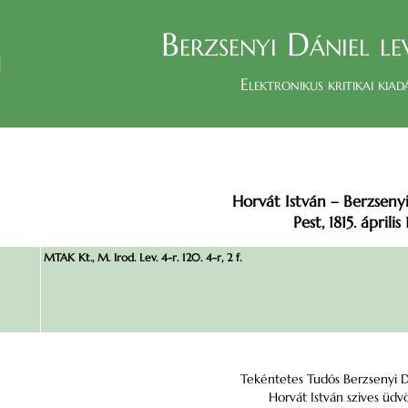
Berzsenyi Dániel le
Elektronikus kritikai kiad
Horvát István – Berzseny
Pest, 1815. április 
MTAK Kt., M. Irod. Lev. 4-r. 120. 4-r, 2 f.
Tekéntetes Tudós Berzsenyi D
Horvát István szives üdvö