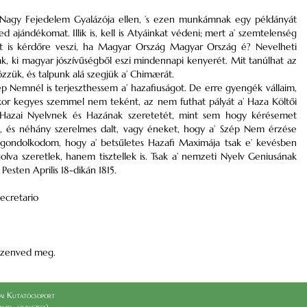
Nagy Fejedelem Gyalázója ellen, ’s ezen munkámnak egy példányát
jándékomat. Illik is, kell is Atyáinkat védeni; mert a’ szemtelenség
azt is kérdőre veszi, ha Magyar Ország Magyar Ország é? Nevelheti
ak, ki magyar jószívűségből eszi mindennapi kenyerét. Mit tanúlhat az
özzük, és talpunk alá szegjük a’ Chimærát.
 Nemnél is terjeszthessem a’ hazafiuságot. De erre gyengék vállaim,
kor kegyes szemmel nem teként, az nem futhat pályát a’ Haza Költői
a’ Hazai Nyelvnek és Hazának szeretetét, mint sem hogy kérésemet
d, és néhány szerelmes dalt, vagy éneket, hogy a’ Szép Nem érzése
ugy gondolkodom, hogy a’ betsűletes Hazafi Maximája tsak e’ kevésben
golva szeretlek, hanem tisztellek is. Tsak a’ nemzeti Nyelv Geniusának
esten Aprilis 18-dikán 1815.
Secretario
 szenved meg.
i Kutatócsoport
el_levelezese)