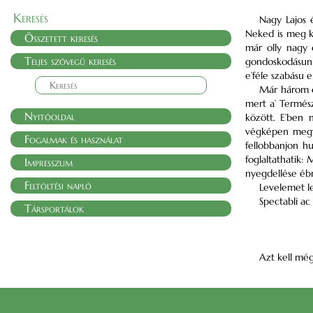
Keresés
Nagy Lajos 
Neked is meg kü
Összetett keresés
már olly nagy 
Teljes szövegű keresés
gondoskodásunka
e’féle szabásu 
Már három é
mert a’ Termés
Nyitóoldal
között. E’ben 
végképen megve
Fogalmak és használat
fellobbanjon hu
foglaltathatik:
Impresszum
nyegdellése ébr
Feltöltési napló
Levelemet l
Spectabli ac
Társportálok
Azt kell mé