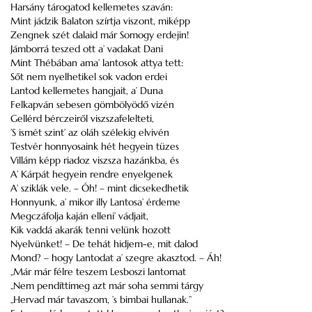
Harsány tárogatod kellemetes szaván:
Mint jádzik Balaton szírtja viszont, miképp
Zengnek szét dalaid már Somogy erdejin!
Jámborrá teszed ott a’ vadakat Dani
Mint Thébában ama’ lantosok attya tett:
Sőt nem nyelhetikel sok vadon erdei
Lantod kellemetes hangjait, a’ Duna
Felkapván sebesen gömbölyödő vizén
Gellérd bérczeiről viszszafelelteti,
’S ismét szint’ az oláh szélekig elvivén
Testvér honnyosaink hét hegyein tüzes
Villám képp riadoz viszsza hazánkba, és
A’ Kárpát hegyein rendre enyelgenek
A’ sziklák vele. – Óh! – mint dicsekedhetik
Honnyunk, a’ mikor illy Lantosa’ érdeme
Megczáfolja kaján elleni’ vádjait,
Kik vaddá akarák tenni velünk hozott
Nyelvünket! – De tehát hidjem-e, mit dalod
Mond? – hogy Lantodat a’ szegre akasztod. – Áh!
„Már már félre teszem Lesboszi lantomat
„Nem pendíttimeg azt már soha semmi tárgy
„Hervad már tavaszom, ’s bimbai hullanak.”