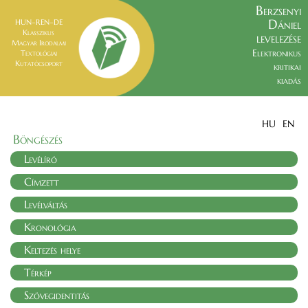
Berzsenyi
Dániel
HUN–REN–DE
Klasszikus
levelezése
Magyar Irodalmi
Elektronikus
Textológiai
Kutatócsoport
kritikai
kiadás
HU
EN
Böngészés
Levélíró
Címzett
Levélváltás
Kronológia
Keltezés helye
Térkép
Szövegidentitás