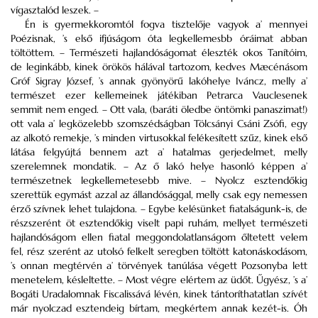
vígasztalód leszek. –
Én is gyermekkoromtól fogva tisztelője vagyok a’ mennyei
Poézisnak, ’s első ifjúságom óta legkellemesbb óráimat abban
töltöttem. – Természeti hajlandóságomat éleszték okos Tanítóim,
de leginkább, kinek örökös hálával tartozom, kedves Mæcénásom
Gróf Sigray József, ’s annak gyönyörű lakóhelye Iváncz, melly a’
természet ezer kellemeinek játékiban Petrarca Vauclesenek
semmit nem enged. – Ott vala, (baráti öledbe öntömki panaszimat!)
ott vala a’ legközelebb szomszédságban Tölcsányi Csáni Zsófi, egy
az alkotó remekje, ’s minden virtusokkal felékesített szűz, kinek első
látása felgyújtá bennem azt a’ hatalmas gerjedelmet, melly
szerelemnek mondatik. – Az ő lakó helye hasonló képpen a’
természetnek legkellemetesebb mive. – Nyolcz esztendőkig
szerettük egymást azzal az állandósággal, melly csak egy nemessen
érző szívnek lehet tulajdona. – Egybe kelésünket fiatalságunk-is, de
részszerént öt esztendőkig viselt papi ruhám, mellyet természeti
hajlandóságom ellen fiatal meggondolatlanságom őltetett velem
fel, rész szerént az utolsó felkelt seregben töltött katonáskodásom,
’s onnan megtérvén a’ törvények tanúlása végett Pozsonyba lett
menetelem, késleltette. – Most végre elértem az üdőt. Űgyész, ’s a’
Bogáti Uradalomnak Fiscalissává lévén, kinek tántoríthatatlan szívét
már nyolczad esztendeig bírtam, megkértem annak kezét-is. Óh