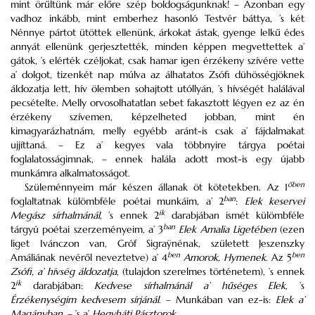
mint örűltünk már előre szép boldogságunknak! – Azonban egy
vadhoz inkább, mint emberhez hasonló Testvér báttya, ’s két
Nénnye pártot ütöttek ellenünk, árkokat ástak, gyenge lelkű édes
annyát ellenünk gerjesztették, minden képpen megvettettek a’
gátok, ’s elérték czéljokat, csak hamar igen érzékeny szívére vette
a’ dolgot, tizenkét nap múlva az álhatatos Zsófi dühösségjöknek
áldozatja lett, hív ölemben sohajtott utóllyán, ’s hívségét halálával
pecsételte. Melly orvosolhatatlan sebet fakasztott légyen ez az én
érzékeny szívemen, képzelheted jobban, mint én
kimagyarázhatnám, melly egyébb aránt-is csak a’ fájdalmakat
ujjíttaná. – Ez a’ kegyes vala többnyire tárgya poétai
foglalatosságimnak, – ennek halála adott most-is egy újabb
munkámra alkalmatosságot.
őben
Szüleménnyeim már készen állanak öt kötetekben. Az 1
ban
foglaltatnak külömbféle poétai munkáim, a’ 2
:
Elek keservei
ik
Megász sírhalmánál
, ’s ennek 2
darabjában ismét külömbféle
ban
tárgyú poétai szerzeményeim, a’ 3
Elek Amalia Ligetében
(ezen
liget Ivánczon van, Gróf Sigraÿnénak, született Jeszenszky
ben
ben
Amáliának nevéről neveztetve) a’ 4
Amorok, Hymenek
. Az 5
Zsófi, a’ hívség áldozatja
, (tulajdon szerelmes történetem), ’s ennek
ik
2
darabjában:
Kedvese sírhalmánál a’ hűséges Elek
, ’s
Érzékenységim kedvesem sírjánál
. – Munkában van ez-is:
Elek a’
Magányban
, – ’s a’
Hegyháti Pásztorok
.