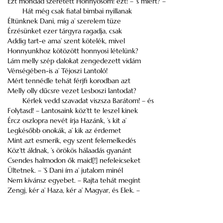
Ezt mondád szeretett Honnyosom! ezt! – ’s miért? –
Hát még csak fiatal bimbai nyillanak
Éltünknek Dani, míg a’ szerelem tüze
Érzésünket ezer tárgyra ragadja, csak
Addig tart-e ama’ szent kötelék, mivel
Honnyunkhoz kötözött honnyosi lételünk?
Lám melly szép dalokat zengedezett vidám
Vénségében-is a’ Téjoszi Lantoló!
Mért tennédle tehát férjfi korodban azt
Melly olly dűcsre vezet Lesboszi lantodat?
Kérlek vedd szavadat viszsza Barátom! – és
Folytasd! – Lantosaink köz’tt te leszel kinek
Ércz oszlopra nevét írja Hazánk, ’s kit a’
Legkésőbb onokák, a’ kik az érdemet
Mint azt esmerik, egy szent felemelkedés
Köz’tt áldnak, ’s örökös hálaadás gyanánt
Csendes halmodon ők maid[!] nefeleicseket
Ültetnek. – ’S Dani ím a’ jutalom minél
Nem kívánsz egyebet. – Rajta tehát megínt
Zengj, kér a’ Haza, kér a’ Magyar, és Elek. –