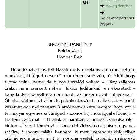
1814
szövegidentitás
keletkezéstörténeti
jegyzet
BERZSENYI DÁNIELNEK
Boldogságot
Horváth Elek.
Elgondolhatod Tisztelt Hazafi melly érzékeny örömmel vettem
munkádat, ki téged nevedről már régen ismérvén, a’ nélkűl, hogy
tudtad volna, néma, de buzgó tisztelőd voltam. – Hány kellemes
órákat nem szerzett nékem Takács Juditunknál emlékezeted! –
hány kedves szóváltásra nem adott az nekem okot Tataynknál! –
Óhajtva vártam azt a’ boldog alkalmatosságot, mellyel szíves baráti
kezemet oda nyújthassam, ’s arról nem-is kételkedtem, hogy azt a’
te magyar egyenes szívűséged viszonos hajlandósággal elfogadja. –
Elértem czélomat – itt állok a’ barátság oltárának zsámolyánál; –
hintem a’ szent tömjényt, – fogaddel áldozatomat; hívre, egyenes
szívűre, állandóra találsz bennem, ki mint szerencsés dolgaidban
örömidnek éltetője, mint a’ mostoha esetek’ csapásiban részvevő