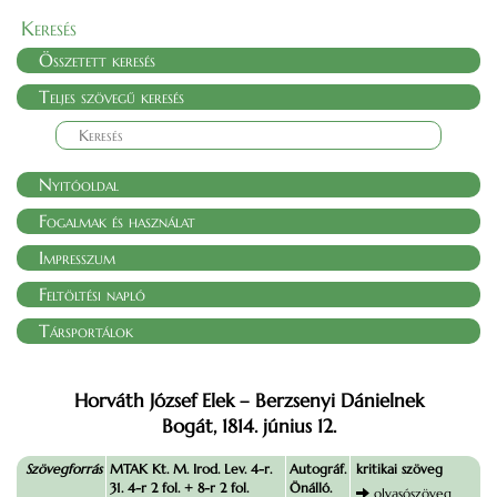
Keresés
Összetett keresés
Teljes szövegű keresés
Nyitóoldal
Fogalmak és használat
Impresszum
Feltöltési napló
Társportálok
Horváth József Elek – Berzsenyi Dánielnek
Bogát, 1814. június 12.
Szövegforrás
MTAK Kt. M. Irod. Lev. 4-r.
Autográf.
kritikai szöveg
31. 4-r 2 fol. + 8-r 2 fol.
Önálló.
olvasószöveg