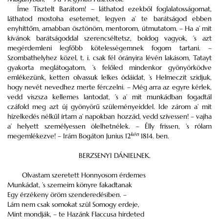
Íme Tisztelt Barátom! – láthatod ezekből foglalatosságomat,
láthatod mostoha esetemet, legyen a’ te barátságod ebben
enyhíttőm, amabban ösztönöm, mentorom, útmutatom. – Ha a’ mit
kívánok barátságoddal szerencséltetsz, boldog vagyok, ’s azt
megérdemleni legfőbb kötelességemnek fogom tartani. –
Szombathelyhez közel, t. i. csak fél órányira lévén lakásom, Tatayt
gyakorta meglátogatom, ’s felőled mindenkor gyönyörködve
emlékezünk, ketten olvassuk lelkes ódáidat, ’s Helmeczit szidjuk,
hogy nevét nevedhez merte férczelni. – Még arra az egyre kérlek,
vedd viszsza kellemes lantodat, ’s a’ mit munkádban fogadtál
czáfold meg azt új gyönyörű szüleményeiddel. Ide zárom a’ mit
hízelkedés nélkűl írtam a’ napokban hozzád, vedd szívessen! – vajha
a’ helyett személyessen ölelhetnélek. – Élly frissen, ’s rólam
kén
megemlékezve! – Irám Bogáton Junius 12
1814. ben.
BERZSENYI DÁNIELNEK.
Olvastam szeretett Honnyosom érdemes
Munkádat, ’s szemeim könyre fakadtanak
Egy érzékeny öröm szenderedésiben. –
Lám nem csak somokat szül Somogy erdeje,
Mint mondják, – te Hazánk Flaccusa hirdeted