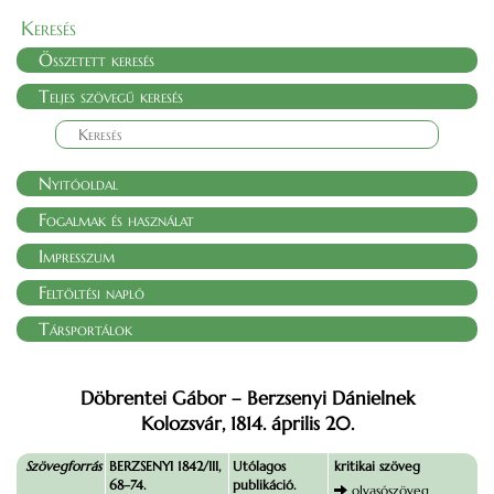
Keresés
Összetett keresés
Teljes szövegű keresés
Nyitóoldal
Fogalmak és használat
Impresszum
Feltöltési napló
Társportálok
Döbrentei Gábor – Berzsenyi Dánielnek
Kolozsvár, 1814. április 20.
Szövegforrás
BERZSENYI 1842/III,
Utólagos
kritikai szöveg
68–74.
publikáció.
olvasószöveg