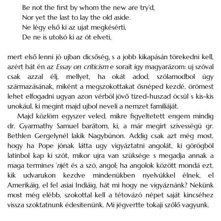
Be not the first by whom the new are try’d,
Nor yet the last to lay the old aside.
Ne légy első ki az ujat megkésérti,
De ne is utolsó ki az ót elveti,
mert első lenni jó ujban dicsőség, s a jobb kikapásán törekedni kell,
azért hát én az
Essay on criticism
e sorait így magyarázom: uj szóval
csak azzal élj, mellyet, ha okát adod, szólamodbol úgy
származásának, miként a megszokottakat ősnéped kezdé, örömest
lehet elfogadni ugyan azon vérböl jövő tized-huszad öcsül s kis-kis
unokául, ki megint majd ujbol neveli a nemzet familiáját.
Majd közlöm egyszer veled, mikre figyeltetett engem mindig
dr. Gyarmathy Samuel barátom, ki, a már megirt szivességü gr.
Bethlen Gergelynél lakik Nagybúnon. Addig csak azt még most,
hogy ha Pope jónak látta ugy vigyáztatni angolát, ki görögböl
latinbol kap ki szót, mikor ujra van szüksége s megadja annak a
maga termin
es
’
n
jét és a szó, angol; ha angolok között mondá ezt,
kik udvarukon kezdve mindenükben nyelvükkel élnek, el
Amerikáig, el fel asiai Indiáig, hát mi hogy ne vigyáznánk? Nekünk
most még elébb, szokottal kell a tétovázó népet saját kincséhez
vissza szoktatnunk édesitenünk. Mi jégvertte tokaji szőlő vagyunk.