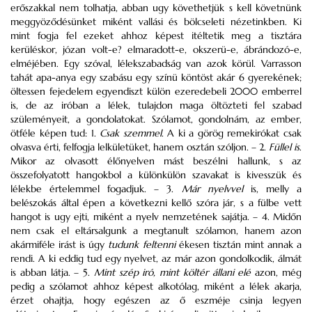
erőszakkal nem tolhatja, abban ugy követhetjük s kell követnünk
meggyöződésünket miként vallási és bölcseleti nézetinkben. Ki
mint fogja fel ezeket ahhoz képest itéltetik meg a tisztára
kerüléskor, józan volt-e? elmaradott-e, okszerü-e, ábrándozó-e,
elméjében. Egy szóval, lélekszabadság van azok körül. Varrasson
tahát apa-anya egy szabásu egy színü köntöst akár 6 gyerekének;
öltessen fejedelem egyendiszt külön ezeredebeli 2000 emberrel
is, de az iróban a lélek, tulajdon maga öltözteti fel szabad
szüleményeit, a gondolatokat. Szólamot, gondolnám, az ember,
ötféle képen tud: 1.
Csak szemmel
. A ki a görög remekirókat csak
olvasva érti, felfogja lelkületüket, hanem osztán szóljon. – 2.
Füllel
is
.
Mikor az olvasott élőnyelven mást beszélni hallunk, s az
összefolyatott hangokbol a különkülön szavakat is kivesszük és
lélekbe értelemmel fogadjuk. – 3.
Már
nyelvvel
is, melly a
belészokás által épen a következni kellő szóra jár, s a fülbe vett
hangot is ugy ejti, miként a nyelv nemzetének sajátja. – 4. Midőn
nem csak el eltársalgunk a megtanult szólamon, hanem azon
akármiféle irást is úgy
tudunk
feltenni
ékesen tisztán mint annak a
rendi. A ki eddig tud egy nyelvet, az már azon gondolkodik, álmát
is abban látja. – 5.
Mint szép iró, mint költér állani elé
azon, még
pedig a szólamot ahhoz képest alkotólag, miként a lélek akarja,
érzet ohajtja, hogy egészen az ő eszméje csinja legyen