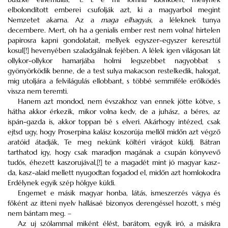
elbolondított emberei csufolják azt, ki a magyarbol megint
Nemzetet akarna. Az a
maga
elhagyás
, a léleknek tunya
decembere. Mert, oh ha a genialis ember rest nem volna! hirtelen
papirosra kapni gondolatait, mellyek egyszer-egyszer keresztül
kosul[!] hevenyében szaladgálnak fejében. A lélek igen világosan lát
ollykor-ollykor hamarjába holmi legszebbet nagyobbat s
gyönyörködik benne, de a test sulya makacson restelkedik, halogat,
mig utoljára a felvilágulás ellobbant, s többé semmiféle erőlködés
vissza nem teremti.
Hanem azt mondod, nem évszakhoz van ennek jötte kötve, s
hátha akkor érkezik, mikor volna kedv, de a juhász, a béres, az
ispán-gazda is, akkor toppan bé s elveri. Akárhogy intézed, csak
ejtsd ugy, hogy Proserpina kalász koszorúja mellől midőn azt végző
aratóid átadják, Te meg nekünk költéri virágot küldj. Bátran
tarthatod igy, hogy csak maradjon magának a csupán könyvevő
tudós, éhezett kaszorujával,[!] te a magadét mint jó magyar kasz-
da, kasz-alaid mellett nyugodtan fogadod el, midőn azt homlokodra
Erdélynek egyik szép hölgye küldi.
Engemet e másik magyar honba, látás, ismeszerzés vágya és
főként az itteni nyelv hallásaé bizonyos derengéssel hozott, s még
nem bántam meg. –
Az uj szólammal miként élést, barátom, egyik iró, a másikra