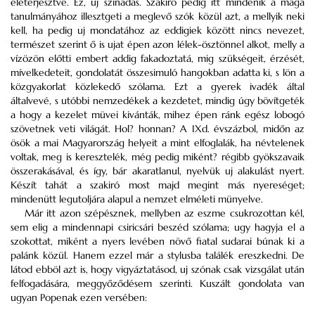
eléterjesztve. Ez, uj színadás. Szakiró pedig itt mindenik a maga
tanulmányához illesztgeti a meglevő szók közül azt, a mellyik neki
kell, ha pedig uj mondatához az eddigiek között nincs nevezet,
természet szerint ő is ujat épen azon lélek-ösztönnel alkot, melly a
vízözön előtti embert addig fakadoztatá, mig szükségeit, érzését,
mívelkedeteit, gondolatát összesimuló hangokban adatta ki, s lön a
közgyakorlat közlekedő szólama. Ezt a gyerek ivadék által
általvevé, s utóbbi nemzedékek a kezdetet, mindig úgy bövítgeték
a hogy a kezelet müvei kivánták, mihez épen ránk egész lobogó
szövetnek veti világát. Hol? honnan? A IXd. évszázbol, midőn az
ösök a mai Magyarország helyeit a mint elfoglalák, ha névtelenek
voltak, meg is keresztelék, még pedig miként? régibb gyökszavaik
összerakásával, és így, bár akaratlanul, nyelvük uj alakulást nyert.
Készít tahát a szakiró most majd megint más nyereséget;
mindenütt legutoljára alapul a nemzet elméleti münyelve.
Már itt azon szépésznek, mellyben az eszme csukrozottan kél,
sem elig a mindennapi csiricsári beszéd szólama; ugy hagyja el a
szokottat, miként a nyers levében növő fiatal sudarai búnak ki a
palánk közül. Hanem ezzel már a stylusba találék ereszkedni. De
látod ebböl azt is, hogy vigyáztatásod, uj szónak csak vizsgálat után
felfogadására, meggyőződésem szerinti. Kuszált gondolata van
ugyan Popenak ezen versében: