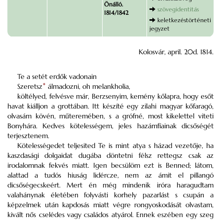
Önálló.
szövegidentitás
1814/1842
keletkezéstörténeti
jegyzet
Kolosvár, april. 20d. 1814.
Te a setét erdők vadonain
Szeretsz
*
álmadozni, oh melankholia,
költélyed, felvésve már, Berzsenyim, kemény kőlapra, hogy esőt
havat kiálljon a grottában. Itt készíté egy zilahi magyar kőfaragó,
olvasám kövén, műteremében, s a grófné, most kikelettel viteti
Bonyhára. Kedves kötelességem, jeles hazámfíainak dicsőségét
terjesztenem.
Kötelességedet teljesited Te is mint atya s házad vezetője, ha
kaszdasági dolgaidat dugába döntetni félsz rettegsz csak az
irodalomnak fekvés miatt. Igen becsülöm ezt is Benned; látom,
alattad a tudós hiuság lidércze, nem az ámit el pillangó
dicsőségecskeért. Mert én még mindenik iróra haragudtam
valahánynak életében folyvásti korhely pazarlást s csupán a
képzelmek után kapdosás miatt végre rongyoskodását olvastam,
kivált nős cselédes vagy családos atyárol. Ennek eszében egy szeg