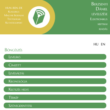
Berzsenyi
Dániel
HUN–REN–DE
Klasszikus
levelezése
Magyar Irodalmi
Elektronikus
Textológiai
Kutatócsoport
kritikai
kiadás
HU
EN
Böngészés
Levélíró
Címzett
Levélváltás
Kronológia
Keltezés helye
Térkép
Szövegidentitás