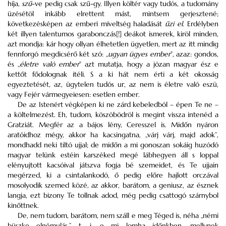
híja,
szű
-ve pedig csak szű-gy. Illyen költér vagy tudós, a tudomány
üzésétöl inkább elrettent mást, mintsem gerjesztené;
következésképen az emberi míveltség haladását
űzi
el
. Erdélyben
két illyen talentumos garabonczás[!] deákot ismerek, kiröl minden,
azt mondja: kár hogy ollyan élhetetlen ügyetlen, mert az itt mindig
fennforgó megdicsérő két szó: „
ugyan ügyes ember
”, azaz: gondos,
és „
életre való ember
” azt mutatja, hogy a józan magyar ész e
kettőt fődolognak itéli. S a ki hát nem érti a két okosság
egyeztetését, az, ügytelen tudós ur, az nem is életre való eszü,
vagy Fejér vármegyeiesen: esetlen ember.
De az Istenért végképen ki ne zárd kebeledból – épen Te ne –
a költelmezést. Eh, tudom, köszöbödröl is megint vissza intenéd a
Gratziát. Megfér az a bájos lény, Ceresszel is. Midőn nyáron
aratóidhoz mégy, akkor ha kacsingatna, „várj várj, majd adok”,
mondhadd neki tiltó ujjal; de midőn a mi gonoszan sokáig huzódó
magyar telünk estéin karszéked megé lábhegyen áll s loppal
elényujtott kacsóival játszva fogja bé szemeidet, és Te ujjain
megérzed, ki a csintalankodó, ő pedig előre hajlott orczával
mosolyodik szemed közé, az akkor, barátom, a geniusz, az észnek
langja, ezt bizony Te tollnak adod, még pedig csattogó szárnybol
kinőttnek.
De, nem tudom, barátom, nem száll e meg Téged is, néha „némi
büszke elnémulás,” t. i. e mi lomha időnkben, mellynek