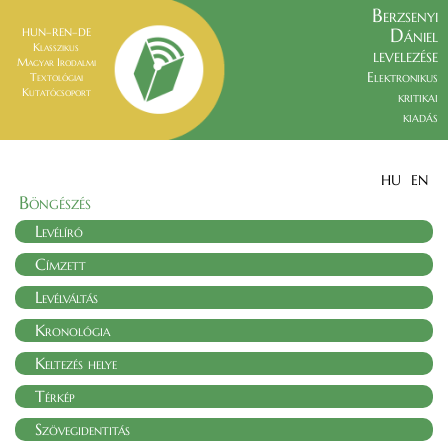
Berzsenyi
Dániel
HUN–REN–DE
Klasszikus
levelezése
Magyar Irodalmi
Elektronikus
Textológiai
Kutatócsoport
kritikai
kiadás
HU
EN
Böngészés
Levélíró
Címzett
Levélváltás
Kronológia
Keltezés helye
Térkép
Szövegidentitás