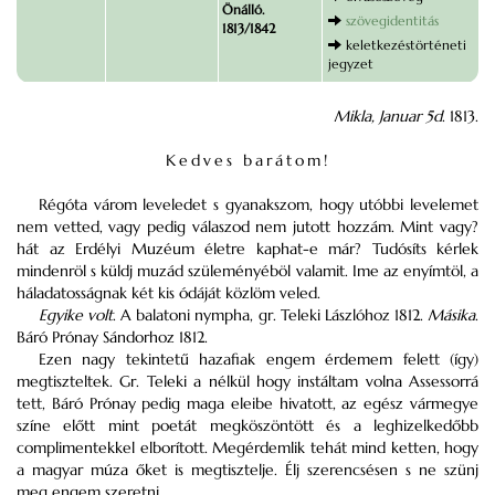
Önálló.
szövegidentitás
1813/1842
keletkezéstörténeti
jegyzet
Mikla, Januar 5d
. 1813.
Kedves barátom!
Régóta várom leveledet s gyanakszom, hogy utóbbi levelemet
nem vetted, vagy pedig válaszod nem jutott hozzám. Mint vagy?
hát az Erdélyi Muzéum életre kaphat-e már? Tudósíts kérlek
mindenröl s küldj muzád szüleményéböl valamit. Ime az enyímtöl, a
háladatosságnak két kis ódáját közlöm veled.
Egyike volt
. A balatoni nympha, gr. Teleki Lászlóhoz 1812.
Másika
.
Báró Prónay Sándorhoz 1812.
Ezen nagy tekintetű hazafiak engem érdemem felett (így)
megtiszteltek. Gr. Teleki a nélkül hogy instáltam volna Assessorrá
tett, Báró Prónay pedig maga eleibe hivatott, az egész vármegye
színe előtt mint poetát megköszöntött és a leghizelkedőbb
complimentekkel elborított. Megérdemlik tehát mind ketten, hogy
a magyar múza őket is megtisztelje. Élj szerencsésen s ne szünj
meg engem szeretni.