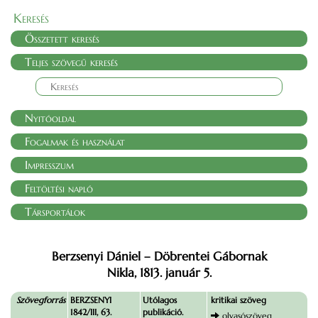
Keresés
Összetett keresés
Teljes szövegű keresés
Nyitóoldal
Fogalmak és használat
Impresszum
Feltöltési napló
Társportálok
Berzsenyi Dániel – Döbrentei Gábornak
Nikla, 1813. január 5.
Szövegforrás
BERZSENYI
Utólagos
kritikai szöveg
1842/III, 63.
publikáció.
olvasószöveg