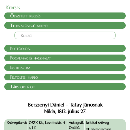
Keresés
Összetett keresés
Teljes szövegű keresés
Nyitóoldal
Fogalmak és használat
Impresszum
Feltöltési napló
Társportálok
Berzsenyi Dániel – Tatay Jánosnak
Nikla, 1812. július 27.
Szövegforrás
OSZK Kt., Levelestár. 4-
Autográf.
kritikai szöveg
r, 1 f.
Önálló.
olvasószöveg