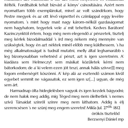
itélték. Fordítsátok tehát bízvást a’ könyv’ csínosítására. Azért nem
nyomattam több exemplárokat, mivel az volt szándékom, hogy
Pestre megyek és az ott lévő vignettel és czímlappal eggy levélre
nyomatom, ’s mint hogy mast nagy károm-nélkűl gazdaságomat
nem hagyhatom, tegyetek vele a’ mit tehettek. Kedves Barátom!
Kazinczynktól értem, hogy még nem elegendő a’ pénzetek, tisztelj
meg kérlek bizodalmaddal ’s írd meg nékem még mennyire van
szükségtek, hogy én azt néktek minél előbb meg küldhessem, ’s ha
még alkalmatosságat is tudnál mutatni, melly által leghamarább s
leg bízonyosabban vehetnéd a’ pénzt, azt is igen szeretném. A’
kiadásra sem Helmeczyt sem másikat közűletek kérni nem
bátorkodom; de a’ ki velem ezen jót teszi, annak hálás szívve[l] meg
fogom emberségét köszönni. A’ kép alá az esztendő számon kívűl
egyebet semmit ne vágassatok, ez sem igen sz[….] ugyan, de még
sem árt.
Harmadnap ólta hideglelésben vagyok és igen kezdek bágyodni;
de nem halok meg addig, míg Téged meg nem ölelhetlek ’s nemes
szívű Társaidat színről színre meg nem láthatom. Addig is élj
dik.
szerencsésen ’s ne szünj meg engem szeretni! Mikla Jul. 27
1812
örökös tisztelőd
Berzsenyi Dániel mp