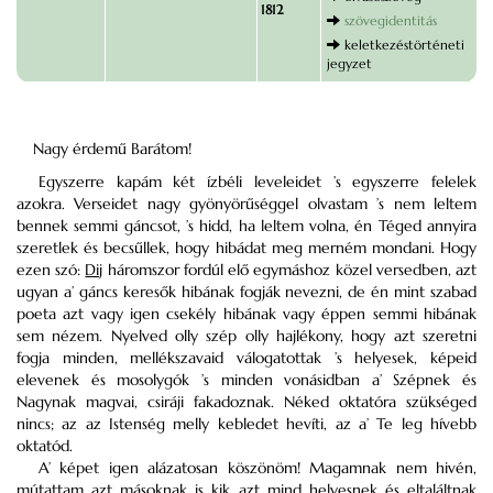
1812
szövegidentitás
keletkezéstörténeti
jegyzet
Nagy érdemű Barátom!
Egyszerre kapám két ízbéli leveleidet ’s egyszerre felelek
azokra. Verseidet nagy gyönyörűséggel olvastam ’s nem leltem
bennek semmi gáncsot, ’s hidd, ha leltem volna, én Téged annyira
szeretlek és becsűllek, hogy hibádat meg merném mondani. Hogy
ezen szó:
Dij
háromszor fordúl elő egymáshoz közel versedben, azt
ugyan a’ gáncs keresők hibának fogják nevezni, de én mint szabad
poeta azt vagy igen csekély hibának vagy éppen semmi hibának
sem nézem. Nyelved olly szép olly hajlékony, hogy azt szeretni
fogja minden, mellékszavaid válogatottak ’s helyesek, képeid
elevenek és mosolygók ’s minden vonásidban a’ Szépnek és
Nagynak magvai, csiráji fakadoznak. Néked oktatóra szükséged
nincs; az az Istenség melly kebledet hevíti, az a’ Te leg hívebb
oktatód.
A’ képet igen alázatosan köszönöm! Magamnak nem hivén,
mútattam azt másoknak is kik azt mind helyesnek és eltaláltnak