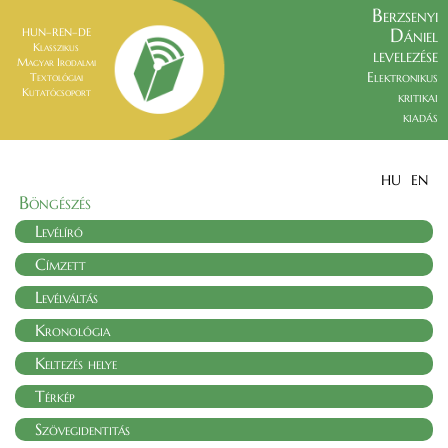
Berzsenyi
Dániel
HUN–REN–DE
Klasszikus
levelezése
Magyar Irodalmi
Elektronikus
Textológiai
Kutatócsoport
kritikai
kiadás
HU
EN
Böngészés
Levélíró
Címzett
Levélváltás
Kronológia
Keltezés helye
Térkép
Szövegidentitás