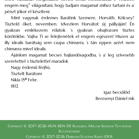
engem meg
*
világosítani, hogy tudjam magamat mihez tartani és a’
pénzt jókor el készíteni.
Mint vagynak érdemes Barátink Szemere, Horváth, Kölcsey?
Tiszteld őket, nevemben. Idvezlem Horvátot új pállyáján! Én
gyakran emlékezem rólatok ’s gyakran ohajtozom tisztes
körötökbe. Vajha Tí se felejtenétek el engem egészen! Hiszen az
illy idealis barátság sem csupa chimæra, ’s tán eppen azért nem
chimæra mivel idealis.
Ajánlom magamat becses hajlandósagodba, ’s a’ leg szívesebb
szeretettel ’s tisztelettel maradok
Nagy érdemű férjfiú,
Tisztelt Barátom
a
Nikla 15
Febr.
1812
igaz becsűlőd
Berzsenyi Dániel mk
Copyright © 2017-2026 HUN–REN–DE Klasszikus Magyar Irodalmi Textológiai
Kutatócsoport
Copyright © 2017-2026 Debreceni Egyetemi Kiadó (DOI: