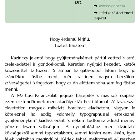
1812
szövegidentitás
keletkezéstörténeti
jegyzet
Nagy érdemű férjfiú,
Tisztelt Barátom!
Kazinczy jelenté hogy gyüjteménykémet pártúl vetted ’s arról
cselekedettel is gondoskodtál. Kéretlen nyújtád kezedet, kettős
köszönettel tartozom! ’S ámbár hallgatásodból látom hogy jó
szándékod füstbe ment, még is igen nagyra becsűlöm
szívességedet ’s fogadom, hogy az én előttem soha sem fog füstbe
menni.
A’ Martiusi Parancsolat, jégeső, házépítés ’s más sok csapásai
ezen esztendőmnek meg akadályozták Pesti útamat. A’ tavaszszal
okvetetlen megyek mihelytt boraimat eladhatom. Nagyon le
köteleznél ha addig valamelly typographussal értekeznél
gyüjteménykém’ kiadása eránt, ’s nékem tudtomra adnád mennyi
pénzre leszen szükségem. A’ nyomtatáshoz meg kívántató
kölcségekről semmi tapasztalásom, semmi ideám nem lévén, igen
félek vaktában megindúlni. Kérlek tehát méltóztassál e’ részben