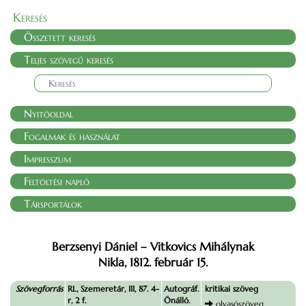
Keresés
Összetett keresés
Teljes szövegű keresés
Nyitóoldal
Fogalmak és használat
Impresszum
Feltöltési napló
Társportálok
Berzsenyi Dániel – Vitkovics Mihálynak
Nikla, 1812. február 15.
Szövegforrás
RL, Szemeretár, III, 87. 4-
Autográf.
kritikai szöveg
r, 2 f.
Önálló.
olvasószöveg