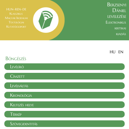
Berzsenyi
Dániel
HUN–REN–DE
Klasszikus
levelezése
Magyar Irodalmi
Elektronikus
Textológiai
Kutatócsoport
kritikai
kiadás
HU
EN
Böngészés
Levélíró
Címzett
Levélváltás
Kronológia
Keltezés helye
Térkép
Szövegidentitás