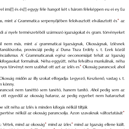
irni[!] és és[!] egygy féle hangot két s három féleképpen eu ei ey Eu
 mint a’ Grammatica serpenyőjében felolvasztott elválasztott és
*
az
fedi a’ nyelv természetéből szármozó igazságokat és gram. törvényeket
 nem más, mint a’ grammaticai Igazságnak, Okosságnak, Izlésnek
 tanúlószoba, provinciáji pedig a’ Duna Tisza Erdély s. t. Ezek közűl
incialismus
. A’ Grammaticanak egész oeconomiájat tehát az Igazság
en kifogasokat formalnak. Néha eggyütt, néha felváltva munkálnak, néha
nyos törvényt nem szabhat ott azt az izlés es
*
Okosság parancsol; ahol
 Okosság midőn az illy szokat elfogadja: Legyező, Keszkenő, vastag s. t.
m könny.
arancsol: nem tanéttó sem tanétó, hanem tanító.
Ah
ol pedig sem az
 ott egyedűl az okosság hataroz, az pedig egyebet nem hatarozhat
sőt néha az Izlés is minden kifogás nélkűl tiltják
sertése nélkűl az okosság parancsolja. Azon szavaknak változtatását
*
k: Vétek, mind az okosság
*
mind az ízles
*
mind az Igazság ellene kiált.