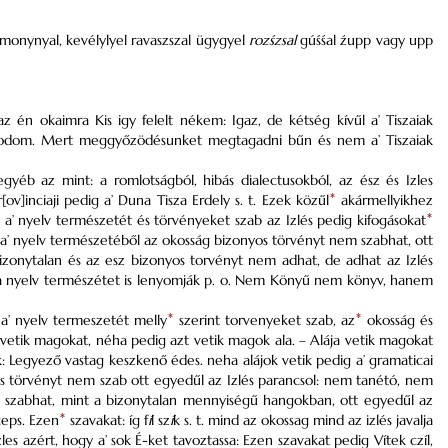
monynyal, kevélylyel ravaszszal ügygyel
rozśzsal
gúśśal źupp vagy upp
 én okaimra Kis igy felelt nékem: Igaz, de kétség kívűl a’ Tiszaiak
kodom. Mert meggyőzödésunket megtagadni bűn és nem a’ Tiszaiak
yéb az mint: a romlotságból, hibás dialectusokból, az ész és Izles
ov]inciaji pedig a’ Duna Tisza Erdely s. t. Ezek közűl
*
akármellyikhez
ja a’ nyelv természetét és törvényeket szab az Izlés pedig kifogásokat
*
l a’ nyelv természetéből az okosság bizonyos törvényt nem szabhat, ott
bizonytalan és az esz bizonyos torvényt nem adhat, de adhat az Izlés
ott a nyelv természétet is lenyomják p. o. Nem Könyű nem könyv, hanem
 a’ nyelv termeszetét melly
*
szerint torvenyeket szab, az
*
okosság és
vetik magokat, néha pedig azt vetik magok ala. – Alája vetik magokat
: Legyező vastag keszkenő édes. neha alájok vetik pedig a’ gramaticai
 törvényt nem szab ott egyedűl az Izlés parancsol: nem tanétó, nem
m szabhat, mint a bizonytalan mennyiségű hangokban, ott egyedűl az
eps. Ezen
*
szavakat: íg f
í
l sz
í
k s. t. mind az okossag mind az izlés javalja
les azért, hogy a’ sok É-ket tavoztassa: Ezen szavakat pedig Vítek czíl,