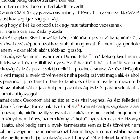
sokkal pedig örökös zurzavarban lesz.
érettem értted loco eretted akadtt tévedtt
Czomb CSábiTS egygy aszszony mihelyTT tévedTT maka
cscs
al l
ánćzćzal
s[us] köz-seg igaz-ság gaz-ság
pedig hogy a’ két kulonboző utak egy resultatumhoz vezessenek
i Šigrai ’Sigrai Šad Žadany Žada
nkrol
eggykor Kissel beszélgetvén, különösen pedig a’ hangmérésről, az
 ’s következésképpen azokhoz szabjuk magunkat. Én nem igy gondol
anem, – akár előbb akár utóbb az Igazság.
]
Schriftsprache
nem Tiszai nem Dunai. Tehát
*
mi? kétség kívül nem eg
elolvasztott és destillált M nyelv. Az ő hazája
*
tehát a’ tanúló szoba pr[
okosság és Izlés parancsolatja nélkűl – provincialismusz. Az ész kivi’sgal
ja veti magát a’ nyelv törvényenek néha pedig azt veti maga alá, és aho
s parancsol. p. o. tanéttó tanétó tanító, ezekben a’ nyelv termeszete 
vül az utolsót választja a’ hol pedig az okosság és Izlés parancsolnak 
gramaticai igazságok.
maticanak Oeconomiajat az ész es izles viszi veghez. Az ész felfedezi
kban kifogasokat formálnak. Ezek néha a
*
Gramaticai Igazsagoknak alája 
igazságnak, midőn az illy szavakat a’ szokás ertelme szerínt megengedik
 könyű nem könyv, hanem könny. a’ hol a’
*
nyelv termeszete bizonyos
 tanító; ahol pedig sem a’ nyelv természete sem az izlés törvényt ne
sol melly egyebet nem parancsolhat hanem hogy a’mi bizonytalan az anc
ete pedig nem tiltja; az okosság azert hogy a’ két ertelmet kerűlje; az Iz