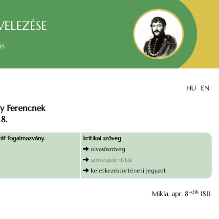
velezése
ás
HU
EN
zy Ferencnek
 8.
áf fogalmazvány.
kritikai szöveg
olvasószöveg
szövegidentitás
keletkezéstörténeti jegyzet
-dik
Mikla, apr. 8
1811.