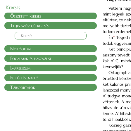
Keresés
Vettem nagy
mint legyek ez
Összetett keresés
eltürted, te né
Teljes szövegű keresés
mellyebb tiszte
tudom erdemeln
Én
*
Teged mi
tudok eggyezni
Nyitóoldal
Két principi
asszony tevedt 
Fogalmak és használat
žak A’ C. mind
keveseljük?
Impresszum
Ortographia
Feltöltési napló
értetted kérde
két különös pri
Társportálok
lanczczal monyn
A’ tudgya mond
véttenek. A meg
hibas, de a’ ro
lenne. A’ hiba
tűnő hibakból s
Kö
zs
ég ga
z