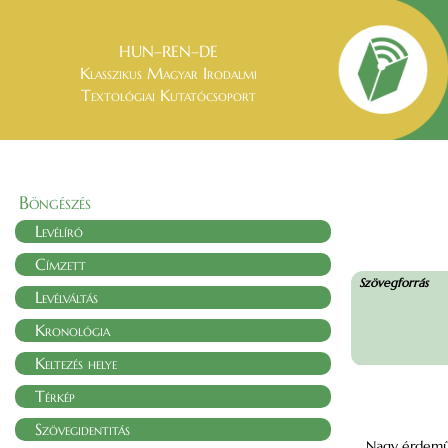
HUN–REN–DE
Klasszikus Magyar Irodalmi
Textológiai Kutatócsoport
Böngészés
Levélíró
Címzett
Szövegforrás
Levélváltás
Kronológia
Keltezés helye
Térkép
Szövegidentitás
Nagy érdemű F