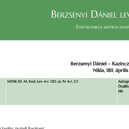
Berzsenyi Dániel le
Elektronikus kritikai kiad
Berzsenyi Dániel – Kazinc
Nikla, 1811. április
MTAK Kt. M. Irod. Lev. 4-r. 120. sz. IV. 4-r, 2 f.
Autogr
Önálló.
1811
erjfiú, tisztelt Barátom!