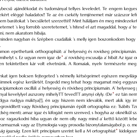
becsű ajándékodat és tudományal tellyes leveledet. Te engem kegyessege
ekért eléggé haladatos!! Te az én csekély temjénemet már százszor lef
kem barátokat ’s becsűletet szerzettél! Mint háláljam én meg mindezeke
letemet ’s leg forrobb szeretetemet, ’s hitesd el azt magaddal, hogy a
i, nem akaratom hibája.
nden nagyban és Szépben csudallak ’s melly igen boszonkodom hogy il
.
umon epethetunk orthographiát: a’ helyesség és rovidseg principiumán. 
mihelyt s. Ez ugyan nem igaz de
*
a’ rovidség excusalja a’ hibát Az igaz 
en tekíntetben kár volt elvetnünk. A Romaiak, nyelv természete meg
nkat igen bolcsen fejtegeted ’s némelly kétségeimet egészen megvilá
simnek egész kerűletét. Engedd meg tehat hogy magamat még eggyszer
ncipiumokon oscíllál: a’ helyesség és rövidseg principiumain. A’ helyesse
yal kevelylyel aszszony mihelyTT tevedTT anynyi olyly. (De
*
ez tán nem 
gya rudgya máktya[!], én ugy hiszem nem idevalók, mert akik igy irna
rovidített vagy Rövídseg principiumán épűlt ortographia ez: Tsábits Tz
vidség menti; amaz igaz és kifogást nem szenved, s hogyha az oknélkűl s
shoz ragaszkodni hiba ugyan de nem olly nagy mind a’ kettő között leb
zarmaznak vagy az Etymologia vagy prosodia bizonytalanságabol p. o. mell
ság
igazság
. Ezen két principium szerint kell a M ortographiat
*
kidolgozn