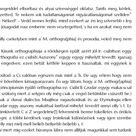
iddel elborítasz és atyai szívességgel oktatsz. Taníts meg, kérlek,
izetted, Te nekem sok tudatlanságomat vígyázatlanságomat szelíden
*
t Néked? – Vedd nemes ferjfiú, mind ezekert az én leg szívesebb s leg
’ te jósagodat rosz emberre nem vesztegetted; ’s ha en azokat meg nem
ly csekelyben mint a’ M. orthogra[phia] és prosodia, veled meg nem
Kisunk orthographiaja a rövidségen epűlt azért jól ír: csábítson eggy
orthografia ez
cs
ábí
ts
Aszszony
*
egygy egygy mihelytt tevedtt. igazsag
 engedven, ezen betűt kétféle keppen is hasznaltak, mi eggynek is
gosítod: a Cs valóban egészen más mint a Ts. De ugy vélem hogy nem
 bővebben kimagyarazzam. Én ugy látom, hogy a’ M. orthogr[aphia]
g principiumán épűlő orthographia ez:
Cs
ábí
Ts
Cz
udar egygy makacscsal
szükség mert a’ selypes oly még csak a’ vegső betűinkbe csúszott be.)
k a’ dunai dialectus hibajihoz ragaszkodnak és az Etymologia ellen
udar eggy asszony makattsal lanttzal mihelyt teved
tt
annyi olly ’s t. Ez
zámkivetett C a’ Z segedelme[!] felvennénk benne tokelletes és örökös
egni. a többi kérdések vagy Iroinknak különözések vagy igen szembe
y mej melj mell belleb bellyebb beljebb s. t.
i mert mig ezeket bizonyos lábra nem allítjuk magunkkal sem tudunk