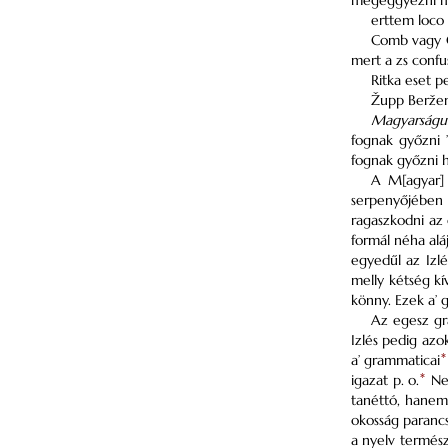
megeggyezni ma
erttem loco 
Comb vagy 
mert a zs confu
Ritka eset 
Župp Berženy
Magyarságu
fognak győzni
fognak győzni h
A M[agyar
serpenyőjében f
ragaszkodni az 
formál néha alá
egyedűl az Izlé
melly kétség kí
könny. Ezek a’ 
Az egesz gra
Izlés pedig azo
a’ grammaticai
*
igazat p. o.
*
Nem
tanéttó, hanem
okosság paranc
a nyelv termész