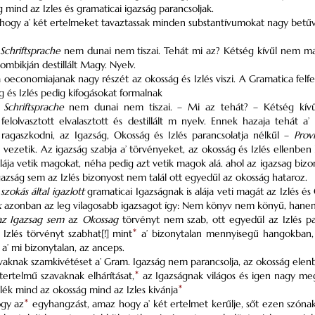
 mind az Izles és gramaticai igazság parancsoljak.
gy a’ két ertelmeket tavaztassak minden substantívumokat nagy betűvel 
Schriftsprache
nem dunai nem tiszai. Tehát mi az? Kétség kívűl nem mas,
 lombikján destillált Magy. Nyelv.
 oeconomiajanak nagy részét az okosság és Izlés viszi. A Gramatica fel
g és Izlés pedig kifogásokat formalnak
]
Schriftsprache
nem dunai nem tiszai. – Mi az tehát? – Kétség kívűl
elolvasztott elvalasztott és destillált m nyelv. Ennek hazaja tehát a’
 ragaszkodni, az Igazság, Okosság és Izlés parancsolatja nélkűl –
Prov
s vezetik. Az igazság szabja a’ törvényeket, az okosság és Izlés ellenb
lája vetik magokat, néha pedig azt vetik magok alá. ahol az igazsag bizo
azság sem az Izlés bizonyost nem talál ott egyedűl az okosság hataroz.
’
szokás által igazlott
gramaticai Igazságnak is alája veti magát az Izlés és
k
azonban az leg vilagosabb igazsagot így: Nem könyv nem könyű, hane
az Igazsag sem
az
Okossag
törvényt nem szab, ott egyedűl az Izlés p
Izlés törvényt szabhat[!] mint
*
a’ bizonytalan mennyisegű hangokban,
a’ mi bizonytalan, az anceps.
vaknak szamkivétéset a’ Gram. Igazság nem parancsolja, az okosság elenbe 
ertelmű szavaknak elhárításat,
*
az Igazságnak világos és igen nagy meg
llék mind az okosság mind az Izles kivánja
*
gy az
*
egyhangzást, amaz hogy a’ két ertelmet kerűlje, sőt ezen szóna