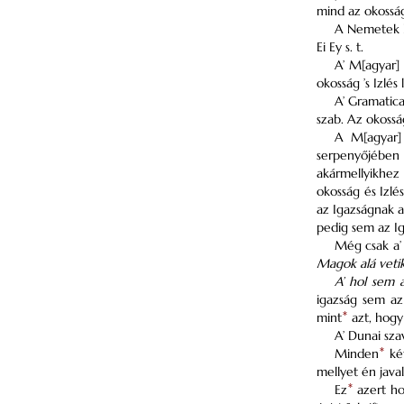
mind az okosság
A Nemetek ho
Ei Ey s. t.
A’ M[agyar]
okosság ’s Izlés
A’ Gramatica
szab. Az okossá
A M[agyar
serpenyőjében f
akármellyikhez
okosság és Izlé
az Igazságnak a
pedig sem az Ig
Még csak a
Magok alá veti
A’ hol sem 
igazság sem az 
mint
*
azt, hogy 
A’ Dunai sza
Minden
*
két
mellyet én java
Ez
*
azert ho