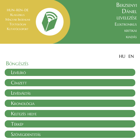
Berzsenyi
Dániel
HUN–REN–DE
Klasszikus
levelezése
Magyar Irodalmi
Elektronikus
Textológiai
Kutatócsoport
kritikai
kiadás
HU
EN
Böngészés
Levélíró
Címzett
Levélváltás
Kronológia
Keltezés helye
Térkép
Szövegidentitás