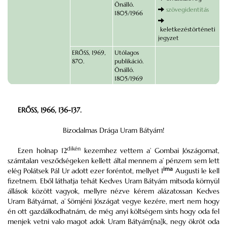
Önálló.
szövegidentitás
1805/1966
keletkezéstörténeti
jegyzet
ERŐSS, 1969,
Utólagos
870.
publikáció.
Önálló.
1805/1969
ERŐSS, 1966, 136-137.
Bizodalmas Drága Uram Bátyám!
dikén
Ezen holnap 12
kezemhez vettem a’ Gombai Jószágomat,
számtalan vesződségeken kellett által mennem a’ pénzem sem lett
ima
elég Polátsek Pál Ur adott ezer foréntot, mellyet 1
Augusti le kell
fizetnem. Eből láthatja tehát Kedves Uram Bátyám mitsoda környül
állások között vagyok, mellyre nézve kérem alázatossan Kedves
Uram Bátyámat, a’ Sömjéni Jószágat vegye kezére, mert nem hogy
én ott gazdálkodhatnám, de még anyi költségem sints hogy oda fel
menjek vetni valo magot adok Uram Bátyám[na]k, negy ökröt oda