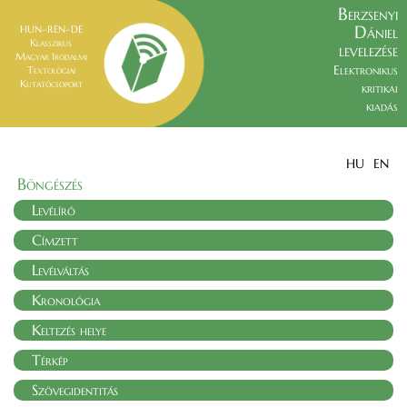
Berzsenyi
Dániel
HUN–REN–DE
Klasszikus
levelezése
Magyar Irodalmi
Elektronikus
Textológiai
Kutatócsoport
kritikai
kiadás
HU
EN
Böngészés
Levélíró
Címzett
Levélváltás
Kronológia
Keltezés helye
Térkép
Szövegidentitás