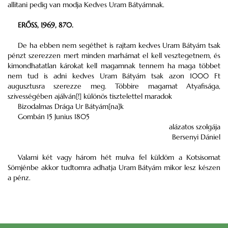
allitani pedig van modja Kedves Uram Bátyámnak.
ERŐSS, 1969, 870.
De ha ebben nem segéthet is rajtam kedves Uram Bátyám tsak
pénzt szerezzen mert minden marhámat el kell vesztegetnem, és
kimondhatatlan károkat kell magamnak tennem ha maga többet
nem tud is adni kedves Uram Bátyám tsak azon 1000 Ft
augusztusra szerezze meg. Többire magamat Atyafisága,
szivességében ajálván[!] különös tisztelettel maradok
Bizodalmas Drága Ur Bátyám[na]k
Gombán 15 Junius 1805
alázatos szolgája
Bersenyi Dániel
Valami két vagy három hét mulva fel küldöm a Kotsisomat
Sömjénbe akkor tudtomra adhatja Uram Bátyám mikor lesz készen
a pénz.