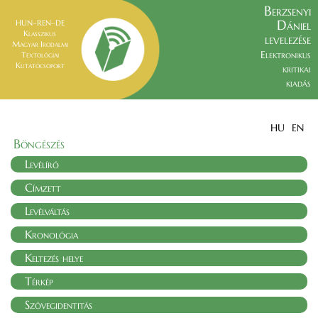
Berzsenyi
Dániel
HUN–REN–DE
Klasszikus
levelezése
Magyar Irodalmi
Elektronikus
Textológiai
Kutatócsoport
kritikai
kiadás
HU
EN
Böngészés
Levélíró
Címzett
Levélváltás
Kronológia
Keltezés helye
Térkép
Szövegidentitás