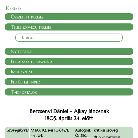
Keresés
Összetett keresés
Teljes szövegű keresés
Nyitóoldal
Fogalmak és használat
Impresszum
Feltöltési napló
Társportálok
Berzsenyi Dániel – Ajkay Jánosnak
1805. április 24. előtt
Szövegforrás
MTAK Kt. Ms 10.642/1.
Autográf.
kritikai szöveg
4-r, 2-f.
Önálló.
olvasószöveg