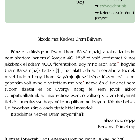
1805
szövegidentitás
keletkezéstörténeti
jegyzet
Bizodalmas Kedves Uram Bátyám!
Pénzre szükségem léven Uram Bátyám[nak] alkalmatlankodni
nem akartam, hanem a’ Somjeni 40. köbölről való vetésemet Kunos
Jakabnak el adtam 400. floréntokon, ugy mind azon által
*
hogyha
Uram Bátyám[na]k tettzik,[!] 3 hét alatt oda adni cedálni tartoznek
mivel tudom hogy Uram Batyám[na]k szüksége lészen reá. a’ mi
gabonám volt mind el vetettem mellyre
*
nézve én a’ tseledet nem
tudom fizetni és Sz Gyorgy napig fel sem jövök akkor
computizalhatunk az Insurectiora esendő költseg is Uram Batyamat
illetvén, megfizesse hogy nékem galibam ne legyen. Többire betses
Uri favoriban zárt állandó tisztelettel maradok
Bizodalmas Kedves Uram Batyam[na]k
alázatos szolgája
Bersenyi Dániel mp
[Címzés:] Spectabili ac Generoso Domino Joannii Ajkaÿ Inc[lyti]