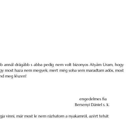
bb annál drágább s abba pedig nem volt bizonyos Atyám Uram, hogy
ogy most haza nem megyek; mert még soha sem maradtam adós, most
d meg lészen!
engedelmes fia
Bersenyi Dániel s. k.
gja vinni, már most le nem rázhatom a nyakamról, azért tehát