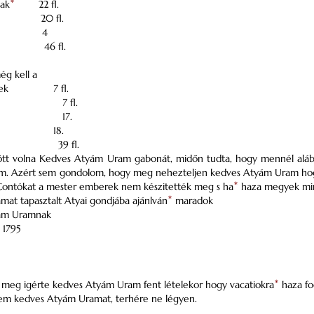
nak
*
22 fl.
20 fl.
4
46 fl.
ég kell a
ek
7 fl.
7 fl.
17.
18.
39 fl.
ött volna Kedves Atyám Uram gabonát, midőn tudta, hogy mennél alá
nem. Azért sem gondolom, hogy meg nehezteljen kedves Atyám Uram h
Contókat a mester emberek nem készitették meg s ha
*
haza megyek min
mat tapasztalt Atyai gondjába ajánlván
*
maradok
ám Uramnak
i 1795
is meg igérte kedves Atyám Uram fent lételekor hogy vacatiokra
*
haza fo
rem kedves Atyám Uramat, terhére ne légyen.