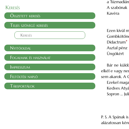
a Tsizmadiá
Keresés
A szabónak
Kavéra
Összetett keresés
Teljes szövegű keresés
Ezen kívül m
Gombkötőn
Didactrum
*
Nyitóoldal
Asztal pénz
Üngökért
Fogalmak és használat
Bár ne küld
Impresszum
elkél e vagy 
Feltöltési napló
sem akarok. A 
Ezekel maga
Társportálok
Kedves Aty
Sopron … Jul
P. S. A Spának 
alázatossan ké