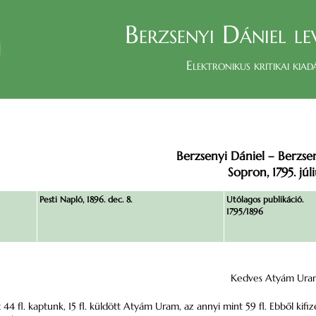
Berzsenyi Dániel le
Elektronikus kritikai kiad
Berzsenyi Dániel – Berzse
Sopron, 1795. júli
Pesti Napló, 1896. dec. 8.
Utólagos publikáció.
1795/1896
Kedves Atyám Ura
44 fl. kaptunk, 15 fl. küldött Atyám Uram, az annyi mint 59 fl. Ebből kifi