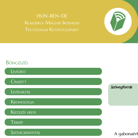
HUN–REN–DE
Klasszikus Magyar Irodalmi
Textológiai Kutatócsoport
Böngészés
Levélíró
Címzett
Szövegforrás
Levélváltás
Kronológia
Keltezés helye
Térkép
Szövegidentitás
A gabonaért 