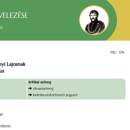
velezése
ás
HU
EN
nyi Lajosnak
us
kritikai szöveg
olvasószöveg
keletkezéstörténeti jegyzet
m!
zettem: