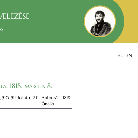
velezése
ás
HU
EN
la, 1818. március 8.
 510–511. fol. 4-r, 2 f.
Autográf.
1818
Önálló.