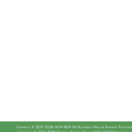
Copyright © 2017-2026 HUN–REN–DE Klasszikus Magyar Irodalmi Textológia
Copyright © 2017-2026 Debreceni Egyetemi Kiadó (DOI: 10.5484/berzsenyi_dani