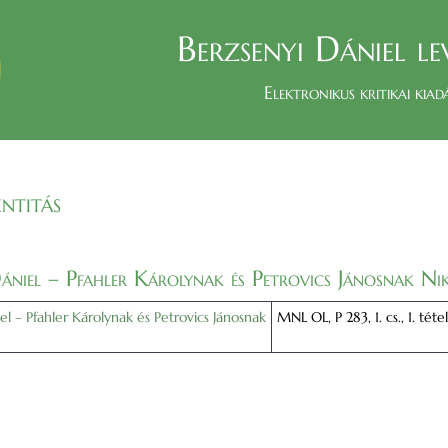
Berzsenyi Dániel le
Elektronikus kritikai kiad
ntitás
ániel – Pfahler Károlynak és Petrovics Jánosnak Nik
el – Pfahler Károlynak és Petrovics Jánosnak
MNL OL, P 283, 1. cs., 1. tétel,