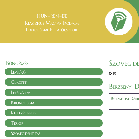
HUN–REN–DE
Klasszikus Magyar Irodalmi
Textológiai Kutatócsoport
Szövegide
Böngészés
Levélíró
1818
Címzett
Berzsenyi D
Levélváltás
Berzsenyi Dáni
Kronológia
Keltezés helye
Térkép
Szövegidentitás