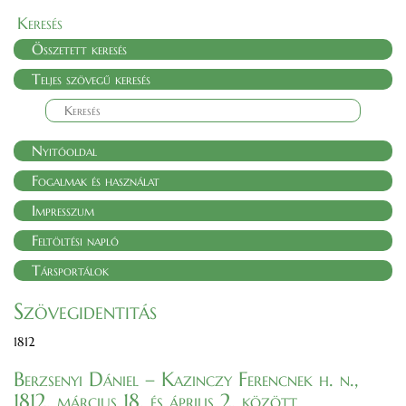
Keresés
Összetett keresés
Teljes szövegű keresés
Nyitóoldal
Fogalmak és használat
Impresszum
Feltöltési napló
Társportálok
Szövegidentitás
1812
Berzsenyi Dániel – Kazinczy Ferencnek h. n.,
1812. március 18. és április 2. között