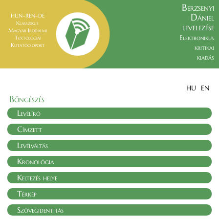
Berzsenyi
Dániel
HUN–REN–DE
Klasszikus
levelezése
Magyar Irodalmi
Elektronikus
Textológiai
Kutatócsoport
kritikai
kiadás
HU
EN
Böngészés
Levélíró
Címzett
Levélváltás
Kronológia
Keltezés helye
Térkép
Szövegidentitás