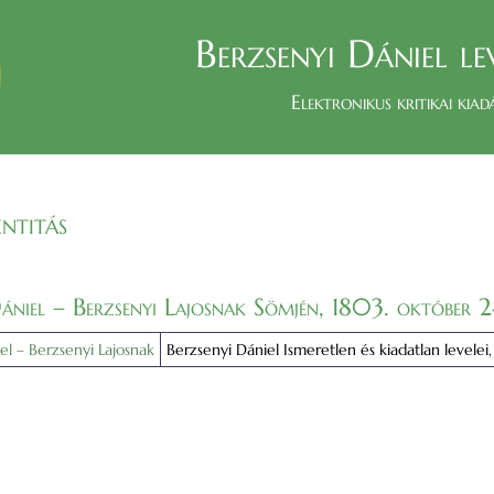
Berzsenyi Dániel le
Elektronikus kritikai kiad
ntitás
Dániel – Berzsenyi Lajosnak Sömjén, 1803. október 2
el – Berzsenyi Lajosnak
Berzsenyi Dániel Ismeretlen és kiadatlan levelei, 