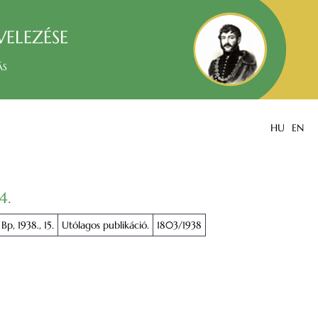
velezése
ás
HU
EN
4.
Bp, 1938., 15.
Utólagos publikáció.
1803/1938