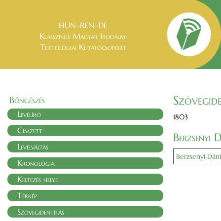
HUN–REN–DE
Klasszikus Magyar Irodalmi
Textológiai Kutatócsoport
Szövegide
Böngészés
Levélíró
1803
Címzett
Berzsenyi 
Levélváltás
Berzsenyi Dáni
Kronológia
Keltezés helye
Térkép
Szövegidentitás