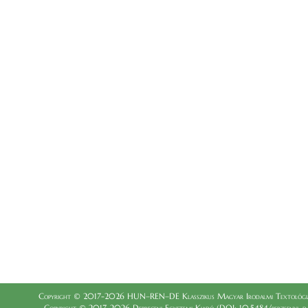
Copyright © 2017-2026 HUN–REN–DE Klasszikus Magyar Irodalmi Textológia
Copyright © 2017-2026 Debreceni Egyetemi Kiadó (DOI: 10.5484/berzsenyi_dani