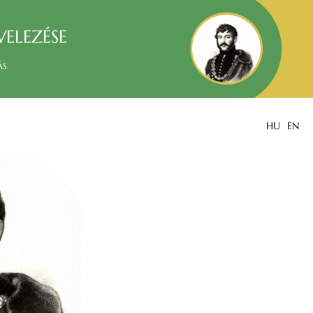
velezése
ás
HU
EN