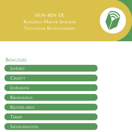
HUN–REN–DE
Klasszikus Magyar Irodalmi
Textológiai Kutatócsoport
Böngészés
Levélíró
Címzett
Levélváltás
Kronológia
Keltezés helye
Térkép
Szövegidentitás