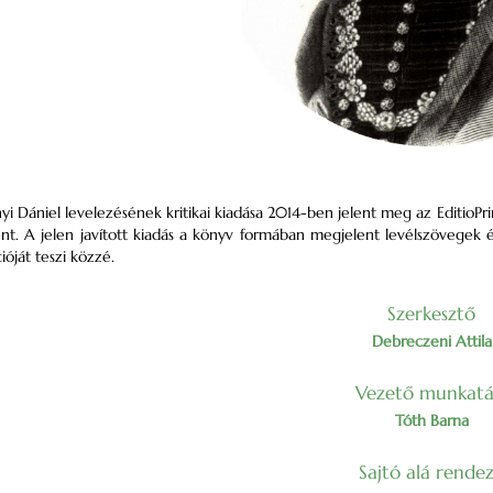
yi Dániel levelezésének kritikai kiadása 2014-ben jelent meg az EditioPr
nt. A jelen javított kiadás a könyv formában megjelent levélszövegek 
ióját teszi közzé.
Szerkesztő
Debreczeni Attila
Vezető munkatá
Tóth Barna
Sajtó alá rende