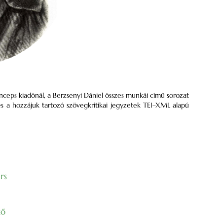
inceps kiadónál, a Berzsenyi Dániel összes munkái című sorozat
és a hozzájuk tartozó szövegkritikai jegyzetek TEI–XML alapú
rs
ző