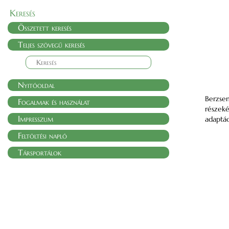
Keresés
Összetett keresés
Teljes szövegű keresés
Nyitóoldal
Berzsen
Fogalmak és használat
részeké
Impresszum
adaptác
Feltöltési napló
Társportálok