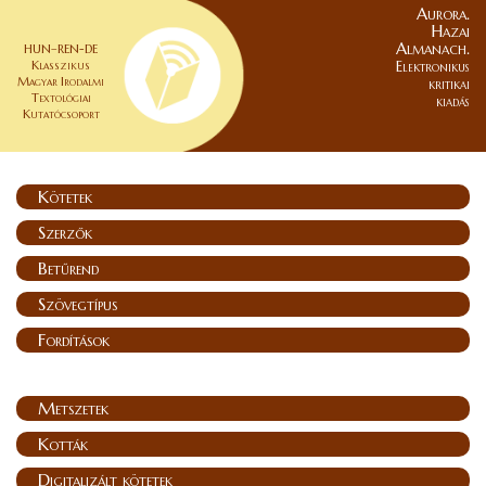
Aurora.
Hazai
Almanach.
HUN–REN-DE
Klasszikus
Elektronikus
Magyar Irodalmi
kritikai
Textológiai
kiadás
Kutatócsoport
Kötetek
Szerzők
Betűrend
Szövegtípus
Fordítások
Metszetek
Kották
Digitalizált kötetek