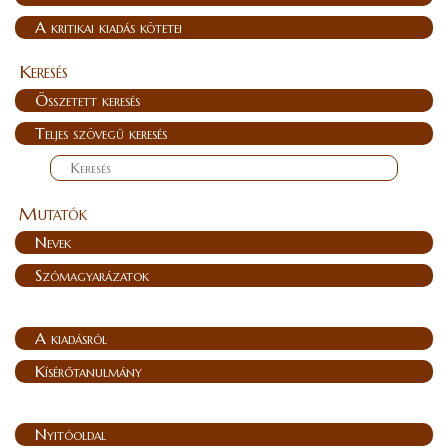
A kritikai kiadás kötetei
Keresés
Összetett keresés
Teljes szövegű keresés
Mutatók
Nevek
Szómagyarázatok
A kiadásról
Kísérőtanulmány
Nyitóoldal