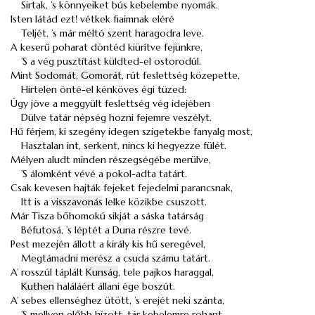
Sirtak, ’s könnyeiket bús kebelembe nyomák.
Isten látád ezt! vétkek fiaimnak eléré
Teljét, ’s már méltó szent haragodra leve.
A keserű poharat döntéd kiürítve fejünkre,
’S a vég pusztítást küldted-el ostorodúl.
Mint
Sodomát, Gomorát
, rút feslettség közepette,
Hirtelen önté-el kénköves égi tüzed:
Úgy jöve a meggyült feslettség vég idejében
Dülve tatár népség hozni fejemre veszélyt.
Hű férjem, ki szegény idegen szigetekbe fanyalg most,
Hasztalan int, serkent, nincs ki hegyezze fülét.
Mélyen aludt minden részegségébe merülve,
’S álomként vévé a pokol-adta tatárt.
Csak kevesen hajták fejeket fejedelmi parancsnak,
Itt is a
visszavonás
lelke közikbe csuszott.
Már Tisza bőhomokú sikját a sáska tatárság
Béfutosá, ’s léptét a Duna részre tevé.
Pest mezején állott a király kis hű seregével,
Megtámadni merész a csuda számu tatárt.
A’ rosszúl táplált
Kunság
, tele pajkos haraggal,
Kuthen
haláláért állani ége boszút.
A’ sebes ellenséghez ütött, ’s erejét neki szánta,
’S mellyen előbb hízott, tár kebelemre rohant.