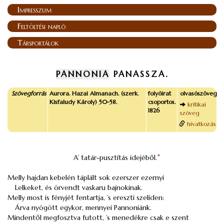
Impresszum
Feltöltési napló
Társportálok
PANNONIA
PANASSZA.
Szövegforrás
Aurora. Hazai Almanach. (szerk.
folyóirat
olvasószöveg
Kisfaludy Károly) 50-58.
csoportos.
kritikai
1826
szöveg
hivatkozás
A’ tatár-pusztítás idejéből.
*
Melly hajdan kebelén táplált sok ezerszer ezernyi
Lelkeket, és örvendt vaskaru bajnokinak.
Melly most is fényjét fentartja, ’s ereszti szelíden:
Árva nyögött egykor, mennyei Pannoniánk.
Mindentől megfosztva futott, ’s menedékre csak e szent