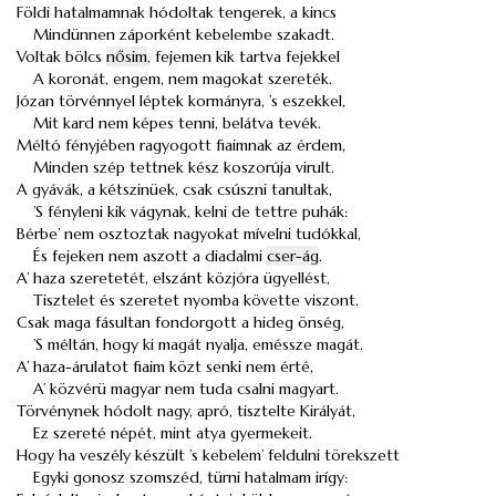
Földi hatalmamnak hódoltak tengerek, a kincs
Mindünnen záporként kebelembe szakadt.
Voltak bölcs
nősim
, fejemen kik tartva fejekkel
A koronát, engem, nem magokat szereték.
Józan törvénnyel léptek kormányra, ’s eszekkel,
Mit kard nem képes tenni, belátva tevék.
Méltó fényjében ragyogott fiaimnak az érdem,
Minden szép tettnek kész koszorúja virult.
A gyávák, a kétszinüek, csak csúszni tanultak,
’S fényleni kik vágynak, kelni de tettre puhák:
Bérbe’ nem osztoztak nagyokat mívelni tudókkal,
És fejeken nem aszott a diadalmi
cser-ág
.
A’ haza szeretetét, elszánt közjóra ügyellést,
Tisztelet és szeretet nyomba követte viszont.
Csak maga fásultan fondorgott a hideg önség,
’S méltán, hogy ki magát nyalja, eméssze magát.
A’ haza-árulatot fiaim közt senki nem érté,
A’ közvérü magyar nem tuda csalni magyart.
Törvénynek hódolt nagy, apró, tisztelte Királyát,
Ez szereté népét, mint atya gyermekeit.
Hogy ha veszély készült ’s kebelem’ feldulni törekszett
Egyki gonosz szomszéd, türni hatalmam irígy: