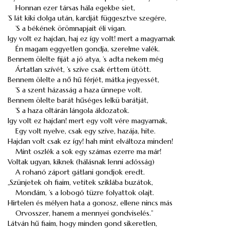
Honnan ezer társas hála egekbe siet,
’S lát kiki dolga után, kardját függesztve szegére,
’S a békének örömnapjait éli vigan.
Igy volt ez hajdan, haj ez így volt! mert a magyarnak
Én magam eggyetlen gondja, szerelme valék.
Bennem ölelte fiját a jó atya, ’s adta nekem még
Ártatlan szívét, ’s szíve csak érttem ütött.
Bennem ölelte a nő hű férjét, mátka jegyessét,
’S a szent házasság a haza ünnepe volt.
Bennem ölelte barát hűséges lelkü barátját,
’S a haza oltárán lángola áldozatok.
Igy volt ez hajdan! mert egy volt vére magyarnak,
Egy volt nyelve, csak egy szíve, hazája, hite.
Hajdan volt csak ez így! hah mint elváltoza minden!
Mint oszlék a sok egy számas ezerre ma már!
Voltak ugyan, kiknek (hálásnak lenni adósság)
A rohanó záport gátlani gondjok eredt.
„Szünjetek oh fiaim, vetitek sziklába buzátok,
Mondám, ’s a lobogó tüzre folyattok olajt.
Hirtelen és mélyen hata a gonosz, ellene nincs más
Orvosszer, hanem a mennyei gondviselés.”
Látván hű fiaim, hogy minden gond sikeretlen,