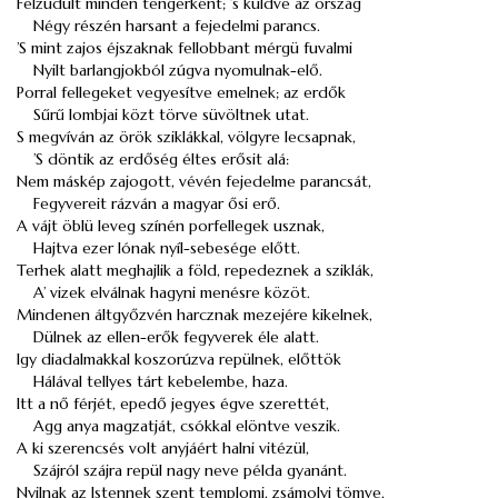
Felzúdult minden tengerként; ’s küldve az ország
Négy részén harsant a fejedelmi parancs.
’S mint zajos éjszaknak fellobbant mérgü fuvalmi
Nyilt barlangjokból zúgva nyomulnak-elő.
Porral fellegeket vegyesítve emelnek; az erdők
Sűrű lombjai közt törve süvöltnek utat.
S megvíván az örök sziklákkal, völgyre lecsapnak,
’S döntik az erdőség éltes erősit alá:
Nem máskép zajogott, vévén fejedelme parancsát,
Fegyvereit rázván a magyar ősi erő.
A vájt öblü leveg színén porfellegek usznak,
Hajtva ezer lónak nyíl-sebesége előtt.
Terhek alatt meghajlik a föld, repedeznek a sziklák,
A’ vizek elválnak hagyni menésre közöt.
Mindenen áltgyőzvén harcznak mezejére kikelnek,
Dülnek az ellen-erők fegyverek éle alatt.
Igy diadalmakkal koszorúzva repülnek, előttök
Hálával tellyes tárt kebelembe, haza.
Itt a nő férjét, epedő jegyes égve szerettét,
Agg anya magzatját, csókkal elöntve veszik.
A ki szerencsés volt anyjáért halni vitézül,
Szájról szájra repül nagy neve példa gyanánt.
Nyilnak az Istennek szent templomi, zsámolyi tömve,