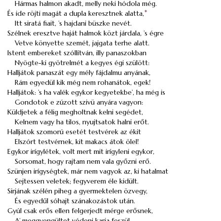
Hármas halmon akadt, melly neki hódola még.
És ide röjti magát a dupla keresztnek alatta,
*
Itt siratá fiait, ’s hajdani büszke nevét.
Szélnek eresztve haját halmok közt járdala, ’s égre
Vetve könyette szemét, jajgata terhe alatt.
Istent embereket szóllítván, illy panaszokban
Nyögte-ki gyötrelmét a kegyes égi szülött:
Halljátok panaszát egy mély fájdalmu anyának,
Rám egyedül kik még nem rohanátok, egek!
Halljátok: ’s ha valék egykor kegyetekbe’, ha még is
Gondotok e zúzott szivü anyára vagyon:
Küldjetek a félig megholtnak kelni segédet,
Kelnem vagy ha tilos, nyujtsatok halni erőt.
Halljátok szomorú esetét testvérek az ékit
Elszórt testvérnek, kit makacs átok ölel!
Egykor irígylétek, volt mert mit irígyleni egykor,
Sorsomat, hogy rajtam nem vala győzni erő.
Szünjen irígységtek, már nem vagyok az, ki hatalmat
Sejtessen veletek; fegyverem éle kidült.
Sirjának szélén piheg a gyermektelen özvegy,
És egyedűl sóhajt szánakozástok után.
Gyúl csak erős ellen felgerjedt mérge erősnek,
A’ meggyengültet védeni karja feszül.