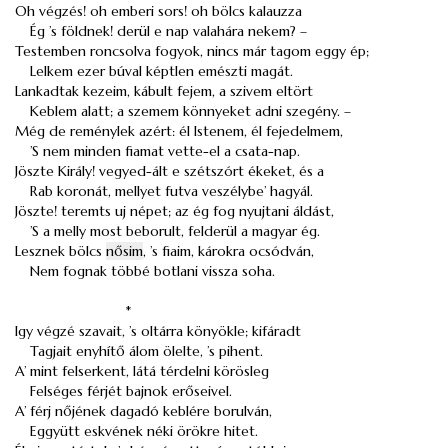
Oh végzés! oh emberi sors! oh bölcs kalauzza
Ég ’s földnek! derül e nap valahára nekem? –
Testemben roncsolva fogyok, nincs már tagom eggy ép;
Lelkem ezer búval képtlen emészti magát.
Lankadtak kezeim, kábult fejem, a szivem eltört
Keblem alatt; a szemem könnyeket adni szegény. –
Még de reménylek azért: él Istenem, él fejedelmem,
’S nem minden fiamat vette-el a csata-nap.
Jöszte Király! vegyed-ált e szétszórt ékeket, és a
Rab koronát, mellyet futva veszélybe’ hagyál.
Jöszte! teremts uj népet; az ég fog nyujtani áldást,
’S a melly most beborult, felderül a magyar ég.
Lesznek bölcs
nősim
, ’s fiaim, károkra ocsódván,
Nem fognak többé botlani vissza soha.
*
Igy végzé szavait, ’s oltárra könyökle; kifáradt
Tagjait enyhítő álom ölelte, ’s pihent.
A’ mint felserkent, látá térdelni körösleg
Felséges férjét bajnok erőseivel.
A’ férj nőjének dagadó keblére borulván,
Eggyütt eskvének néki örökre hitet.