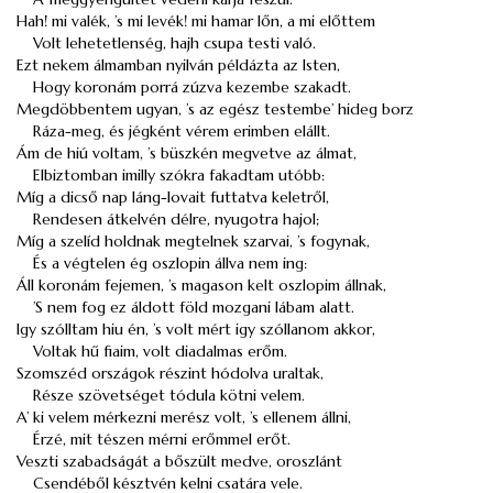
Hah! mi valék, ’s mi levék! mi hamar lőn, a mi előttem
Volt lehetetlenség, hajh csupa testi való.
Ezt nekem álmamban nyilván példázta az Isten,
Hogy koronám porrá zúzva kezembe szakadt.
Megdöbbentem ugyan, ’s az egész testembe’ hideg borz
Ráza-meg, és jégként vérem erimben elállt.
Ám de hiú voltam, ’s büszkén megvetve az álmat,
Elbiztomban imilly szókra fakadtam utóbb:
Míg a dicső nap láng-lovait futtatva keletről,
Rendesen átkelvén délre, nyugotra hajol;
Míg a szelíd holdnak megtelnek szarvai, ’s fogynak,
És a végtelen ég oszlopin állva nem ing:
Áll koronám fejemen, ’s magason kelt oszlopim állnak,
’S nem fog ez áldott föld mozgani lábam alatt.
Igy szólltam hiu én, ’s volt mért igy szóllanom akkor,
Voltak hű fiaim, volt diadalmas erőm.
Szomszéd országok részint hódolva uraltak,
Része szövetséget tódula kötni velem.
A’ ki velem mérkezni merész volt, ’s ellenem állni,
Érzé, mit tészen mérni erőmmel erőt.
Veszti szabadságát a bőszült medve, oroszlánt
Csendéből késztvén kelni csatára vele.