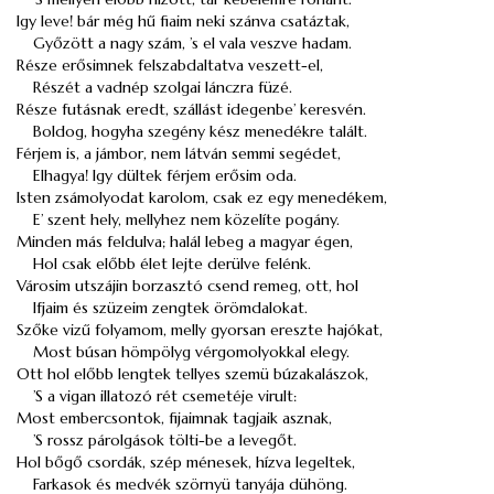
Igy leve! bár még hű fiaim neki szánva csatáztak,
Győzött a nagy szám, ’s el vala veszve hadam.
Része erősimnek felszabdaltatva veszett-el,
Részét a vadnép szolgai lánczra füzé.
Része futásnak eredt, szállást idegenbe’ keresvén.
Boldog, hogyha szegény kész menedékre talált.
Férjem is, a jámbor, nem látván semmi segédet,
Elhagya! Igy dültek férjem erősim oda.
Isten zsámolyodat karolom, csak ez egy menedékem,
E’ szent hely, mellyhez nem közelíte pogány.
Minden más feldulva; halál lebeg a magyar égen,
Hol csak előbb élet lejte derülve felénk.
Városim utszájin borzasztó csend remeg, ott, hol
Ifjaim és szüzeim zengtek örömdalokat.
Szőke vizű folyamom, melly gyorsan ereszte hajókat,
Most búsan hömpölyg vérgomolyokkal elegy.
Ott hol előbb lengtek tellyes szemü búzakalászok,
’S a vigan illatozó rét csemetéje virult:
Most embercsontok, fijaimnak tagjaik asznak,
’S rossz párolgások tölti-be a levegőt.
Hol bőgő csordák, szép ménesek, hízva legeltek,
Farkasok és medvék szörnyü tanyája dühöng.