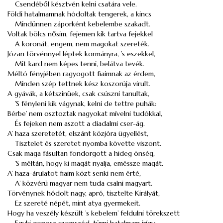
Csendéből késztvén kelni csatára vele.
Földi hatalmamnak hódoltak tengerek, a kincs
Mindünnen záporként kebelembe szakadt.
Voltak bölcs
nősim
, fejemen kik tartva fejekkel
A koronát, engem, nem magokat szereték.
Józan törvénnyel léptek kormányra, ’s eszekkel,
Mit kard nem képes tenni, belátva tevék.
Méltó fényjében ragyogott fiaimnak az érdem,
Minden szép tettnek kész koszorúja virult.
A gyávák, a kétszinüek, csak csúszni tanultak,
’S fényleni kik vágynak, kelni de tettre puhák:
Bérbe’ nem osztoztak nagyokat mívelni tudókkal,
És fejeken nem aszott a diadalmi
cser-ág
.
A’ haza szeretetét, elszánt közjóra ügyellést,
Tisztelet és szeretet nyomba követte viszont.
Csak maga fásultan fondorgott a hideg önség,
’S méltán, hogy ki magát nyalja, eméssze magát.
A’ haza-árulatot fiaim közt senki nem érté,
A’ közvérü magyar nem tuda csalni magyart.
Törvénynek hódolt nagy, apró, tisztelte Királyát,
Ez szereté népét, mint atya gyermekeit.
Hogy ha veszély készült ’s kebelem’ feldulni törekszett