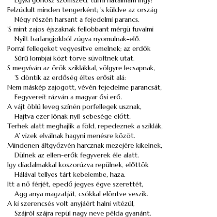
Egyki gonosz szomszéd, türni hatalmam irígy:
Felzúdult minden tengerként; ’s küldve az ország
Négy részén harsant a fejedelmi parancs.
’S mint zajos éjszaknak fellobbant mérgü fuvalmi
Nyilt barlangjokból zúgva nyomulnak-elő.
Porral fellegeket vegyesítve emelnek; az erdők
Sűrű lombjai közt törve süvöltnek utat.
S megvíván az örök sziklákkal, völgyre lecsapnak,
’S döntik az erdőség éltes erősit alá:
Nem máskép zajogott, vévén fejedelme parancsát,
Fegyvereit rázván a magyar ősi erő.
A vájt öblü leveg színén porfellegek usznak,
Hajtva ezer lónak nyíl-sebesége előtt.
Terhek alatt meghajlik a föld, repedeznek a sziklák,
A’ vizek elválnak hagyni menésre közöt.
Mindenen áltgyőzvén harcznak mezejére kikelnek,
Dülnek az ellen-erők fegyverek éle alatt.
Igy diadalmakkal koszorúzva repülnek, előttök
Hálával tellyes tárt kebelembe, haza.
Itt a nő férjét, epedő jegyes égve szerettét,
Agg anya magzatját, csókkal elöntve veszik.
A ki szerencsés volt anyjáért halni vitézül,
Szájról szájra repül nagy neve példa gyanánt.