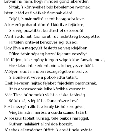
Látván hű fiaim, hogy minden gond sikeretlen,
Sirtak, ’s könnyeiket bús kebelembe nyomák.
Isten látád ezt! vétkek fiaimnak eléré
Teljét, ’s már méltó szent haragodra leve.
A keserű poharat döntéd kiürítve fejünkre,
’S a vég pusztítást küldted-el ostorodúl.
Mint
Sodomát, Gomorát
, rút feslettség közepette,
Hirtelen önté-el kénköves égi tüzed:
Úgy jöve a meggyült feslettség vég idejében
Dülve tatár népség hozni fejemre veszélyt.
Hű férjem, ki szegény idegen szigetekbe fanyalg most,
Hasztalan int, serkent, nincs ki hegyezze fülét.
Mélyen aludt minden részegségébe merülve,
’S álomként vévé a pokol-adta tatárt.
Csak kevesen hajták fejeket fejedelmi parancsnak,
Itt is a
visszavonás
lelke közikbe csuszott.
Már Tisza bőhomokú sikját a sáska tatárság
Béfutosá, ’s léptét a Duna részre tevé.
Pest mezején állott a király kis hű seregével,
Megtámadni merész a csuda számu tatárt.
A’ rosszúl táplált
Kunság
, tele pajkos haraggal,
Kuthen
haláláért állani ége boszút.
A’ sebes ellenséghez ütött, ’s erejét neki szánta,