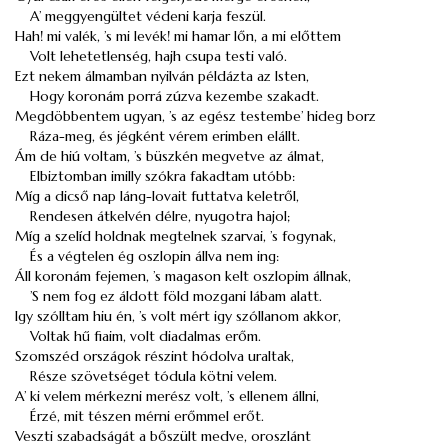
A’ meggyengültet védeni karja feszül.
Hah! mi valék, ’s mi levék! mi hamar lőn, a mi előttem
Volt lehetetlenség, hajh csupa testi való.
Ezt nekem álmamban nyilván példázta az Isten,
Hogy koronám porrá zúzva kezembe szakadt.
Megdöbbentem ugyan, ’s az egész testembe’ hideg borz
Ráza-meg, és jégként vérem erimben elállt.
Ám de hiú voltam, ’s büszkén megvetve az álmat,
Elbiztomban imilly szókra fakadtam utóbb:
Míg a dicső nap láng-lovait futtatva keletről,
Rendesen átkelvén délre, nyugotra hajol;
Míg a szelíd holdnak megtelnek szarvai, ’s fogynak,
És a végtelen ég oszlopin állva nem ing:
Áll koronám fejemen, ’s magason kelt oszlopim állnak,
’S nem fog ez áldott föld mozgani lábam alatt.
Igy szólltam hiu én, ’s volt mért igy szóllanom akkor,
Voltak hű fiaim, volt diadalmas erőm.
Szomszéd országok részint hódolva uraltak,
Része szövetséget tódula kötni velem.
A’ ki velem mérkezni merész volt, ’s ellenem állni,
Érzé, mit tészen mérni erőmmel erőt.
Veszti szabadságát a bőszült medve, oroszlánt