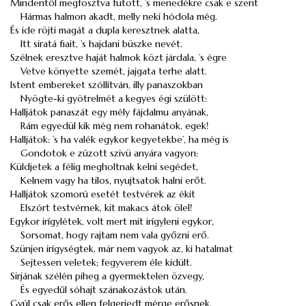
Mindentől megfosztva futott, ’s menedékre csak e szent
Hármas halmon akadt, melly neki hódola még.
És ide röjti magát a dupla keresztnek alatta,
Itt siratá fiait, ’s hajdani büszke nevét.
Szélnek eresztve haját halmok közt járdala, ’s égre
Vetve könyette szemét, jajgata terhe alatt.
Istent embereket szóllítván, illy panaszokban
Nyögte-ki gyötrelmét a kegyes égi szülött:
Halljátok panaszát egy mély fájdalmu anyának,
Rám egyedül kik még nem rohanátok, egek!
Halljátok: ’s ha valék egykor kegyetekbe’, ha még is
Gondotok e zúzott szivü anyára vagyon:
Küldjetek a félig megholtnak kelni segédet,
Kelnem vagy ha tilos, nyujtsatok halni erőt.
Halljátok szomorú esetét testvérek az ékit
Elszórt testvérnek, kit makacs átok ölel!
Egykor irígylétek, volt mert mit irígyleni egykor,
Sorsomat, hogy rajtam nem vala győzni erő.
Szünjen irígységtek, már nem vagyok az, ki hatalmat
Sejtessen veletek; fegyverem éle kidült.
Sirjának szélén piheg a gyermektelen özvegy,
És egyedűl sóhajt szánakozástok után.
Gyúl csak erős ellen felgerjedt mérge erősnek,