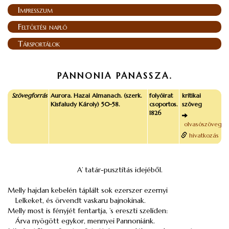
Impresszum
Feltöltési napló
Társportálok
PANNONIA
PANASSZA.
Szövegforrás
Aurora. Hazai Almanach. (szerk.
folyóirat
kritikai
Kisfaludy Károly) 50-58.
csoportos.
szöveg
1826
olvasószöveg
hivatkozás
A’ tatár-pusztítás idejéből.
Melly hajdan kebelén táplált sok ezerszer ezernyi
Lelkeket, és örvendt vaskaru bajnokinak.
Melly most is fényjét fentartja, ’s ereszti szelíden:
Árva nyögött egykor, mennyei Pannoniánk.