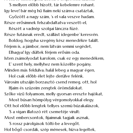
’S mellyen előbb hízott, tár kebelemre rohant.
Igy leve! bár még hű fiaim neki szánva csatáztak,
Győzött a nagy szám, ’s el vala veszve hadam.
Része erősimnek felszabdaltatva veszett-el,
Részét a vadnép szolgai lánczra füzé.
Része futásnak eredt, szállást idegenbe’ keresvén.
Boldog, hogyha szegény kész menedékre talált.
Férjem is, a jámbor, nem látván semmi segédet,
Elhagya! Igy dültek férjem erősim oda.
Isten zsámolyodat karolom, csak ez egy menedékem,
E’ szent hely, mellyhez nem közelíte pogány.
Minden más feldulva; halál lebeg a magyar égen,
Hol csak előbb élet lejte derülve felénk.
Városim utszájin borzasztó csend remeg, ott, hol
Ifjaim és szüzeim zengtek örömdalokat.
Szőke vizű folyamom, melly gyorsan ereszte hajókat,
Most búsan hömpölyg vérgomolyokkal elegy.
Ott hol előbb lengtek tellyes szemü búzakalászok,
’S a vigan illatozó rét csemetéje virult:
Most embercsontok, fijaimnak tagjaik asznak,
’S rossz párolgások tölti-be a levegőt.
Hol bőgő csordák, szép ménesek, hízva legeltek,