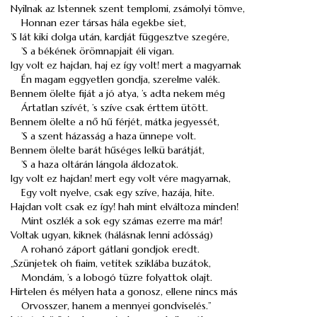
Nyilnak az Istennek szent templomi, zsámolyi tömve,
Honnan ezer társas hála egekbe siet,
’S lát kiki dolga után, kardját függesztve szegére,
’S a békének örömnapjait éli vigan.
Igy volt ez hajdan, haj ez így volt! mert a magyarnak
Én magam eggyetlen gondja, szerelme valék.
Bennem ölelte fiját a jó atya, ’s adta nekem még
Ártatlan szívét, ’s szíve csak érttem ütött.
Bennem ölelte a nő hű férjét, mátka jegyessét,
’S a szent házasság a haza ünnepe volt.
Bennem ölelte barát hűséges lelkü barátját,
’S a haza oltárán lángola áldozatok.
Igy volt ez hajdan! mert egy volt vére magyarnak,
Egy volt nyelve, csak egy szíve, hazája, hite.
Hajdan volt csak ez így! hah mint elváltoza minden!
Mint oszlék a sok egy számas ezerre ma már!
Voltak ugyan, kiknek (hálásnak lenni adósság)
A rohanó záport gátlani gondjok eredt.
„Szünjetek oh fiaim, vetitek sziklába buzátok,
Mondám, ’s a lobogó tüzre folyattok olajt.
Hirtelen és mélyen hata a gonosz, ellene nincs más
Orvosszer, hanem a mennyei gondviselés.”