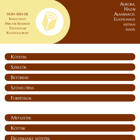
Aurora.
Hazai
Almanach.
HUN–REN-DE
Klasszikus
Elektronikus
Magyar Irodalmi
kritikai
Textológiai
kiadás
Kutatócsoport
Kötetek
Szerzők
Betűrend
Szövegtípus
Fordítások
Metszetek
Kották
Digitalizált kötetek