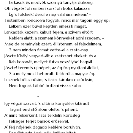
Farkasok és medvék szörnyü tanyája dühöng.
Oh végzés! oh emberi sors! oh bölcs kalauzza
Ég ’s földnek! derül e nap valahára nekem? –
Testemben roncsolva fogyok, nincs már tagom eggy ép;
Lelkem ezer búval képtlen emészti magát.
Lankadtak kezeim, kábult fejem, a szivem eltört
Keblem alatt; a szemem könnyeket adni szegény. –
Még de reménylek azért: él Istenem, él fejedelmem,
’S nem minden fiamat vette-el a csata-nap.
Jöszte Király! vegyed-ált e szétszórt ékeket, és a
Rab koronát, mellyet futva veszélybe’ hagyál.
Jöszte! teremts uj népet; az ég fog nyujtani áldást,
’S a melly most beborult, felderül a magyar ég.
Lesznek bölcs
nősim
, ’s fiaim, károkra ocsódván,
Nem fognak többé botlani vissza soha.
*
Igy végzé szavait, ’s oltárra könyökle; kifáradt
Tagjait enyhítő álom ölelte, ’s pihent.
A’ mint felserkent, látá térdelni körösleg
Felséges férjét bajnok erőseivel.
A’ férj nőjének dagadó keblére borulván,