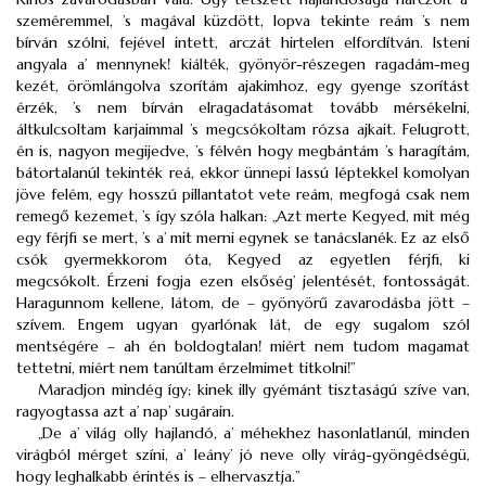
szeméremmel, ’s magával küzdött, lopva tekinte reám ’s nem
bírván szólni, fejével intett, arczát hirtelen elfordítván. Isteni
angyala a’ mennynek! kiálték, gyönyör-részegen ragadám-meg
kezét, örömlángolva szorítám ajakimhoz, egy gyenge szorítást
érzék, ’s nem bírván elragadatásomat tovább mérsékelni,
áltkulcsoltam karjaimmal ’s megcsókoltam rózsa ajkait. Felugrott,
én is, nagyon megijedve, ’s félvén hogy megbántám ’s haragítám,
bátortalanúl tekinték reá, ekkor ünnepi lassú léptekkel komolyan
jöve felém, egy hosszú pillantatot vete reám, megfogá csak nem
remegő kezemet, ’s így szóla halkan: „Azt merte Kegyed, mit még
egy férjfi se mert, ’s a’ mit merni egynek se tanácslanék. Ez az első
csók gyermekkorom óta, Kegyed az egyetlen férjfi, ki
megcsókolt. Érzeni fogja ezen elsőség’ jelentését, fontosságát.
Haragunnom kellene, látom, de – gyönyörű zavarodásba jött –
szívem. Engem ugyan gyarlónak lát, de egy sugalom szól
mentségére – ah én boldogtalan! miért nem tudom magamat
tettetni, miért nem tanúltam érzelmimet titkolni!”
Maradjon mindég így; kinek illy gyémánt tisztaságú szíve van,
ragyogtassa azt a’ nap’ sugárain.
„De a’ világ olly hajlandó, a’ méhekhez hasonlatlanúl, minden
virágból mérget színi, a’ leány’ jó neve olly virág-gyöngédségü,
hogy leghalkabb érintés is – elhervasztja.”