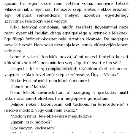
igazán, ha régen észre nem vettem volna, mennyire tetszik
Vilmosomnak a’ fejér szín, hímezete szép, ízletes – ekkor éreztem
egy ohajtást serkendezni, mellyet azonban egyetlenegy
szavadnak feláldozni kész vagyok.”
Ritka leányka! gondolám, midőn feszített figyelemmel néze
reám, gyermeki indúlat, drága együgyűsége a’ szívnek ’s léleknek.
Egy függő örömet okozhat neki. Ártatlan kivánság. De meglepés
nevelje becsét. Nem soká névnapja lesz, annak előestvéjén lepem
vele meg.
Lehet-é valami, fordulék hozzá, a’ mi neked fentebb kecset
kölcsönözhetne! ’s nem minden szépségedtől nyeri-e becsét?
„Hagyd a’ felesleg
complimenteket
. Gyűlölöm őket, ellenemre
vagynak, szóla kedvetlenűl szép szerénysége. Úgy-e Vilmos?”
Ah kedvesem! miért nem lehet épen most.
„Nem lehet? kérdé.”
Nem, felelék zavarodottan, a’ hazugság ’s iparkodás miatt
titkos örömemet elrejteni, ha a’ meglepésre gondoltam.
„Vilmos nekem bizonyosan kell tudnom, ha lehetetlen-é? ’s
nincs-e módod, vagy csak nem akarsz?”
Módom nincs, felelék kevéssé megütközve.
„Igazán, csak módod?”
Úgy vagyon, kedvesem!