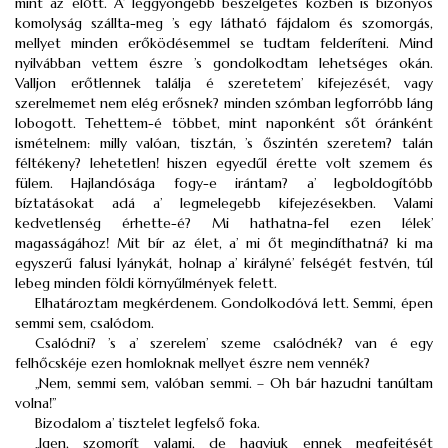
mint az előtt. A’ leggyöngébb beszélgetés közben is bizonyos
komolyság szállta-meg ’s egy látható fájdalom és szomorgás,
mellyet minden erőködésemmel se tudtam felderíteni. Mind
nyilvábban vettem észre ’s gondolkodtam lehetséges okán.
Valljon erőtlennek találja é szeretetem’ kifejezését, vagy
szerelmemet nem elég erősnek? minden szómban legforróbb láng
lobogott. Tehettem-é többet, mint naponként sőt óránként
ismételnem: milly valóan, tisztán, ’s őszintén szeretem? talán
féltékeny? lehetetlen! hiszen egyedűl érette volt szemem és
fülem. Hajlandósága fogy-e irántam? a’ legboldogítóbb
bíztatásokat adá a’ legmelegebb kifejezésekben. Valami
kedvetlenség érhette-é? Mi hathatna-fel ezen lélek’
magasságához! Mit bír az élet, a’ mi őt megindíthatná? ki ma
egyszerű falusi lyánykát, holnap a’ királyné’ felségét festvén, túl
lebeg minden földi környűlmények felett.
Elhatároztam megkérdenem. Gondolkodóvá lett. Semmi, épen
semmi sem, csalódom.
Csalódni? ’s a’ szerelem’ szeme csalódnék? van é egy
felhőcskéje ezen homloknak mellyet észre nem vennék?
„Nem, semmi sem, valóban semmi. – Oh bár hazudni tanúltam
volna!”
Bizodalom a’ tisztelet legfelső foka.
„Igen, szomorít valami, de hagyjuk ennek megfejtését