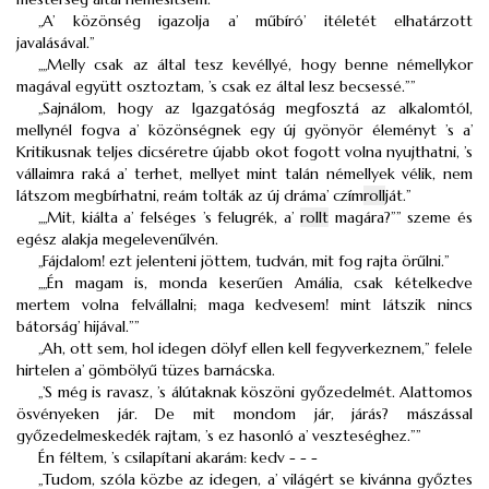
„A’ közönség igazolja a’ műbíró’ itéletét elhatárzott
javalásával.”
„„Melly csak az által tesz kevéllyé, hogy benne némellykor
magával együtt osztoztam, ’s csak ez által lesz becsessé.””
„Sajnálom, hogy az Igazgatóság megfosztá az alkalomtól,
mellynél fogva a’ közönségnek egy új gyönyör éleményt ’s a’
Kritikusnak teljes dicséretre újabb okot fogott volna nyujthatni, ’s
vállaimra raká a’ terhet, mellyet mint talán némellyek vélik, nem
látszom megbírhatni, reám tolták az új dráma’ czím
roll
ját.”
„„Mit, kiálta a’ felséges ’s felugrék, a’
rollt
magára?”” szeme és
egész alakja megelevenűlvén.
„Fájdalom! ezt jelenteni jöttem, tudván, mit fog rajta örűlni.”
„„Én magam is, monda keserűen Amália, csak kételkedve
mertem volna felvállalni; maga kedvesem! mint látszik nincs
bátorság’ hijával.””
„Ah, ott sem, hol idegen dölyf ellen kell fegyverkeznem,” felele
hirtelen a’ gömbölyű tüzes barnácska.
„’S még is ravasz, ’s álútaknak köszöni győzedelmét. Alattomos
ösvényeken jár. De mit mondom jár, járás? mászással
győzedelmeskedék rajtam, ’s ez hasonló a’ veszteséghez.””
Én féltem, ’s csilapítani akarám: kedv - - -
„Tudom, szóla közbe az idegen, a’ világért se kivánna győztes