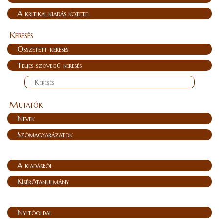
A kritikai kiadás kötetei
Keresés
Összetett keresés
Teljes szövegű keresés
Mutatók
Nevek
Szómagyarázatok
A kiadásról
Kísérőtanulmány
Nyitóoldal