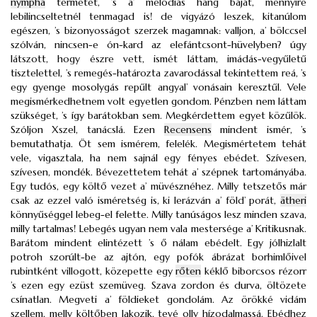
nympha
termetet, ’s a’ melódiás hang báját, mennyire
lebilincseltetnél tenmagad is! de vigyázó leszek, kitanúlom
egészen, ’s bizonyosságot szerzek magamnak: valljon, a’ bölccsel
szólván, nincsen-e ón-kard az elefántcsont-hüvelyben? úgy
látszott, hogy észre vett, ismét láttam, imádás-vegyűletű
tisztelettel, ’s remegés-határozta zavarodással tekintettem reá, ’s
egy gyenge mosolygás repűlt angyal’ vonásain keresztűl. Vele
megismérkedhetnem volt egyetlen gondom. Pénzben nem láttam
szükséget, ’s így barátokban sem. Megkérdettem egyet közűlök.
Szóljon Xszel, tanácslá. Ezen
Recensens
mindent ismér, ’s
bemutathatja. Öt sem ismérem, felelék. Megismértetem tehát
vele, vigasztala, ha nem sajnál egy fényes ebédet. Szívesen,
szívesen, mondék. Bévezettetem tehát a’ szépnek tartományába.
Egy tudós, egy költő vezet a’ müvésznéhez. Milly tetszetős már
csak az ezzel való isméretség is, ki lerázván a’ föld’ porát,
ätheri
könnyűséggel lebeg-el felette. Milly tanúságos lesz minden szava,
milly tartalmas! Lebegés ugyan nem vala mestersége a’ Kritikusnak.
Barátom mindent elintézett ’s ő nálam ebédelt. Egy jólhizlalt
potroh szorúlt-be az ajtón, egy pofók ábrázat borhimlőivel
rubintként villogott, közepette egy
rőten
kéklő biborcsos rézorr
’s ezen egy ezüst szemüveg. Szava zordon és durva, öltözete
csínatlan. Megveti a’ földieket gondolám. Az örökké vidám
szellem, melly költőben lakozik, tevé olly hízodalmassá. Ebédhez