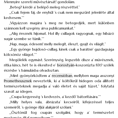
Mennyire szereti művésztársát! gondolám.
„Beteg? kérdé a’ belépő meleg részvéttel.”
„„Csak fejem fáj, de enyhűl ’s csak nem megszűnt jelenléte által
kedvesem.””
„Vigyázzon magára ’s meg ne betegedjék, mert különben
szánnom kell szegény árva publicumunkat.”
„„Alig éreznék híjomat. Hol illy csillagok ragyognak, egy hibázó
sugár szembe se tünik.””
„Nap, maga, édesem! melly melegít, éleszt, gyujt és világít.”
„„Egy gyönge bujdosó-csillag, kinek csak a barátné’ gazdagsága
kölcsönöz világot.””
Megölelék egymást. Szerénység, legszebb dísze a’ müvésznek,
ritka kincs, hét te is ékesíted e’
borostyán
-koszorúzta főt? szólék
érzésbe ’s bámulásba olvadoztan.
„Mint gyönyörködtem a’
recensióban
, mellyben maga asszonyi
Prometheusznek
neveztetik, ki a’ költőkrűl hidegen oda állított
természeteknek megadja a’ való életet és saját tüzet,” folytatá
szavát az idegen.
„„Csupa kegyesség ’s kedvezés, a’ kezdő’ bátorítására.””
„Milly helyes vala, ábrázata’ kecseiről, kifejezéssel teljes
szemeiről, ’s gyönge ifjúi alakjáról szólani.”
„„Ösztönűl fog csupán szolgálni, hogy a’ természetet
mesterség által nemesítsem.””