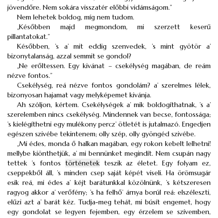
jövendőre. Nem sokára visszatér előbbi vidámságom.”
Nem lehetek boldog, míg nem tudom.
„Későbben majd megmondom, mi szerzett keserű
pillantatokat.”
Későbben, ’s a’ mit eddig szenvedek, ’s mint gyötör a’
bizonytalanság, azzal semmit se gondol?
„Ne erőltessen. Egy kivánat – csekélység magában, de reám
nézve fontos.”
Csekélység, reá nézve fontos gondolám? a’ szerelmes lélek,
bizonyosan hajamat vagy melyképemet kivánja.
Ah szóljon, kértem. Csekélységek a’ mik boldogíthatnak, ’s a’
szerelemben nincs csekélység. Mindennek van becse, fontossága;
’s kielégíthetni egy mulékony percz’ ötletét is jutalmazó. Engedjen
egészen szivébe tekintenem; olly szép, olly gyöngéd szivébe.
„Mi édes, monda ő halkan magában, egy rokon kebelt lelhetni!
mellybe kiönthetjük, a’ mi bennünket megindít. Nem csupán nagy
tettek ’s fontos
történetek
teszik az életet. Egy folyam ez,
cseppekből áll, ’s minden csep saját képét viseli. Ha örömsugár
esik reá, mi édes a’ kéjt barátunkkal közölnünk, ’s kétszeresen
ragyog akkor a’ verőfény; ’s ha felhő’ árnya borúl reá: elszéleszti,
elűzi azt a’ barát kéz. Tudja-meg tehát, mi búsít engemet, hogy
egy gondolat se legyen fejemben, egy érzelem se szívemben,