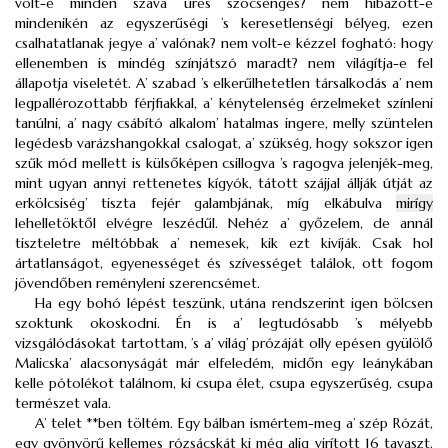
volt-e minden szava üres szócsengés? nem hibázott-e
mindenikén az egyszerűségi ’s keresetlenségi bélyeg, ezen
csalhatatlanak jegye a’ valónak? nem volt-e kézzel fogható: hogy
ellenemben is mindég színjátszó maradt? nem világítja-e fel
állapotja viseletét. A’ szabad ’s elkerűlhetetlen társalkodás a’ nem
legpallérozottabb férjfiakkal, a’ kénytelenség érzelmeket színleni
tanúlni, a’ nagy csábító alkalom’ hatalmas ingere, melly szüntelen
legédesb varázshangokkal csalogat, a’ szükség, hogy sokszor igen
szűk mód mellett is külsőképen csillogva ’s ragogva jelenjék-meg,
mint ugyan annyi rettenetes kígyók, tátott szájjal állják útját az
erkölcsiség’ tiszta fejér galambjának, míg elkábulva
mirígy
lehelletöktől elvégre leszédűl. Nehéz a’ győzelem, de annál
tiszteletre méltóbbak a’ nemesek, kik ezt kivíják. Csak hol
ártatlanságot, egyenességet és szívességet találok, ott fogom
jövendőben reményleni szerencsémet.
Ha egy bohó lépést teszünk, utána rendszerint igen bölcsen
szoktunk okoskodni. Én is a’ legtudósabb ’s mélyebb
vizsgálódásokat tartottam, ’s a’ világ’ prózáját olly epésen gyülölő
Malicska’ alacsonyságát már elfeledém, midőn egy leánykában
kelle pótolékot találnom, ki csupa élet, csupa egyszerűség, csupa
természet vala.
A’ telet **ben töltém. Egy bálban ismértem-meg a’ szép Rózát,
egy gyönyörű kellemes rózsácskát ki még alig virított 16 tavaszt.