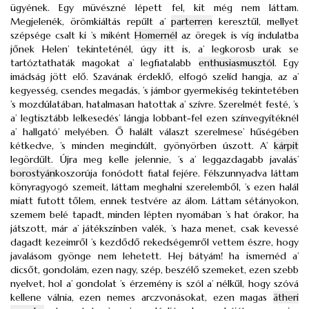
ügyének. Egy müvészné lépett fel, kit még nem láttam.
Megjelenék, örömkiáltás repűlt a’
parterren
keresztűl, mellyet
szépsége csalt ki ’s miként
Homernél
az öregek is víg indulatba
jőnek Helen’ tekinteténél, úgy itt is, a’ legkorosb urak se
tartóztathaták magokat a’ legfiatalabb
enthusiasmusztól
. Egy
imádság jött elő. Szavának érdeklő, elfogó szelíd hangja, az a’
kegyesség, csendes megadás, ’s jámbor gyermekiség tekintetében
’s mozdúlatában, hatalmasan hatottak a’ szívre. Szerelmét festé, ’s
a’ legtisztább lelkesedés’ lángja lobbant-fel ezen színvegyítéknél
a’ hallgató’ melyében. Ő halált választ szerelmese’ hűségében
kétkedve, ’s minden megindúlt, gyönyörben úszott. A’
kárpit
legördűlt. Újra meg kelle jelennie, ’s a’ leggazdagabb javalás’
borostyán
koszorúja fonódott fiatal fejére. Félszunnyadva láttam
könyragyogó szemeit, láttam meghalni szerelemből, ’s ezen halál
miatt futott tőlem, ennek testvére az álom. Láttam sétányokon,
szemem belé tapadt, minden lépten nyomában ’s hat órakor, ha
játszott, már a’ játékszínben valék, ’s haza menet, csak kevessé
dagadt kezeimről ’s kezdődő rekedségemről vettem észre, hogy
javalásom gyönge nem lehetett. Hej bátyám! ha ismernéd a’
dicsőt, gondolám, ezen nagy, szép, beszélő szemeket, ezen szebb
nyelvet, hol a’ gondolat ’s érzemény is szól a’ nélkűl, hogy szóvá
kellene válnia, ezen nemes arczvonásokat, ezen magas
ätheri