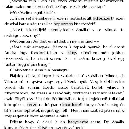
„Micsoda fejről van szó, ezen vékony fejetlen lécszszegnél?
talán csak nem ezen uréról, az úgy tetszik elég vastag.”
Mérsékelje magát kiálték.
„Oh per se! mérsékeljem, ezen megtestesűlt
fidibuszért
? ezen
deszkai karcsuságu szálkás
hoporcsos
kísértetért?”
„„Most takarodjék! mennydörgé Amália; ’s te Vilmos, te
nadrágos asszony!””
Megbántani Amáliát én általjában nem enged – –
„Most már elmegyek, játszom ’s tapsot nyerek, ha a’ csont
Amália irígy fondorlatában ’s
mirígy
dühében még jobban
összeaszik is, ha vázzá sorvad is – a’ száraz keszeg, kivel egy
füstön függ a’ pisztráng.”
Ő elrohant ’s Amália a’ pamlagra.
Elájulok kiálta, felugrott ’s szaladgált a’ szobában. Vilmos, ah
Vilmosom! te gyáva vagy, egy félénk nyúl. Meg kellett volna
ölnöd, de semmi. Szedd össze barátidat, kérlek Vilmos, ’s
fütyöltesd-ki, ne fizess a’ szabónak, osztogass szabadbiléteket,
*
csak fütyöltess. Elájulok. Férjfiruhában fog megjelenni! tollakkal,
lobogókkal,
recze
-nadrágban (
tricotban
)!! Hogy néznék még én
ki! ’s mikor léphetek megint így fel! – Nem, nem szabad játszania, ki
szépségemet dicsőségemet elrablá.
Féltem hogy ő elájul, ’s én
hagymázba
esem. De Amália,
könyörgék, hol szelídséged, szerénységed?