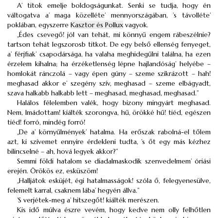
A’ titok emelje boldogságunkat. Senki se tudja, hogy én
váltogatva a’ maga közelléte’ mennyországában, ’s távolléte’
poklában, egyszerre
Kasztor és Pollux
vagyok.
„Édes csevegő! jól van tehát, mi könnyű engem rábeszélnie?
tartson tehát legszorosb titkot. De egy belső ellenség fenyeget,
a’ férjfiak’ csapodársága, ha valaha meghidegűlni találna, ha ezen
érzelem kihalna; ha érzéketlenség lépne hajlandóság’ helyébe –
homlokát ránczolá – vagy épen gúny – szeme szikrázott – hah!
meghasad akkor e’ szegény szív, meghasad – szeme elbágyadt,
szava halkabb halkabb lett – meghasad, meghasad, meghasad.”
Halálos félelemben valék, hogy bizony mingyárt meghasad.
Nem, Imádottam! kiálték szorongva, hű, örökké hű! tiéd, egészen
tiéd! forró, mindég forró!
„De a’ környűlmények’ hatalma. Ha erőszak rabolná-el tőlem
azt, ki szívemet ennyire érdekleni tudta, ’s őt egy más kézhez
bilincselné – ah, hová legyek akkor?”
Semmi földi hatalom se diadalmaskodik szenvedelmem’ óriási
erején. Örökös ez, esküszöm!
„Halljátok esküjét, égi hatalmasságok! szóla ő, felegyenesülve,
felemelt karral, csaknem lába’ hegyén állva.”
’S verjétek-meg a’ hitszegőt! kiálték merészen.
Kis idő múlva észre vevém, hogy kedve nem olly felhőtlen