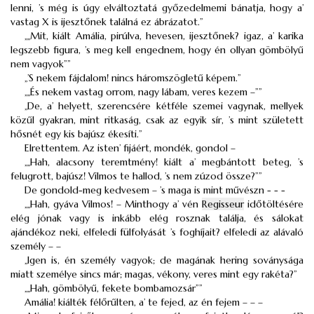
lenni, ’s még is úgy elváltoztatá győzedelmemi bánatja, hogy a’
vastag X is ijesztőnek találná ez ábrázatot.”
„„Mit, kiált Amália, pirúlva, hevesen, ijesztőnek? igaz, a’ karika
legszebb figura, ’s meg kell engednem, hogy én ollyan gömbölyű
nem vagyok””
„’S nekem fájdalom! nincs háromszögletű képem.”
„„És nekem vastag orrom, nagy lábam, veres kezem –””
„De, a’ helyett, szerencsére kétféle szemei vagynak, mellyek
közűl gyakran, mint ritkaság, csak az egyik sír, ’s mint született
hősnét egy kis bajúsz ékesíti.”
Elrettentem. Az isten’ fijáért, mondék, gondol –
„„Hah, alacsony teremtmény! kiált a’ megbántott beteg, ’s
felugrott, bajúsz! Vilmos te hallod, ’s nem zúzod össze?””
De gondold-meg kedvesem – ’s maga is mint művészn - - -
„„Hah, gyáva Vilmos! – Minthogy a’ vén
Regisseur
időtöltésére
elég jónak vagy is inkább elég rosznak találja, és sálokat
ajándékoz neki, elfeledi fülfolyását ’s foghíjait? elfeledi az alávaló
személy – –
„Igen is, én személy vagyok; de magának hering soványsága
miatt személye sincs már; magas, vékony, veres mint egy rakéta?”
„„Hah, gömbölyű, fekete bombamozsár””
Amália! kiálték félőrűlten, a’ te fejed, az én fejem – – –