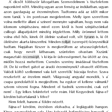
A’ dicsőt többször látogattam. Szenvedelmem ’s tiszteletem
naponként nőtt. Mindég ugyan azon fenség az indúlatban, ugyan
azon gazdagság az érzeményben. Tudtomra adá az időt mikor
nem tanúl, ’s én pontosan megjelentem. Melly igen szerettem
volna mellette állani a’ színen! mennyire sajnáltam, hogy nem vala
idomom színjátszásra; mivel ezen kivűl is honi színjátszóinkat
csillogó állapatjokért mindég irígylettem. Milly örömmel lettem
volna első hős, kinek őt ölelnie szabad volt, sőt
tyrann
is, ki őt
ölelésére akarta kínszerítni. Minden
rollját
(szerepét) könyvnélkül
tudtam. Napjában tízszer is megkerűltem az utszaszögleteket,
csak hogy nevét láthassam, szüntelen olvastam Xszünk’
magasztaló
recensiójit
, ’s ki írja-le üdvességemet, ha ütött az óra,
midőn hozzá mehettem. Csendes szerény imádással tiszteltem
őt. De ki vethet gátot az áradó érzeménynek? olvasott előttem.
Valódi költő szellemmel vala két szeretők’ búcsúja festve. Szava
reszketett az érzelem miatt. Világosság’ angyala! mondék, ’s a’
csupa gondolattól is megijedtem, ha egykor el kellene válnunk?
szívem vérzeni fogna. Mindent el tudnék szenvedni, csak ezt
nem! – Egy lelkes tekintetet vete reám. Hát Kegyednek fájna-e?
kérdém bátortalanúl ’s félve?
Nem felelt, hanem a’ földre nézett.
Fájna-e? kérdém, érzésben elolvadva, a’ leglágyabb hangon.
Kínos zavarodásban vala. Ugy tetszett hajlandósága harczolt a’