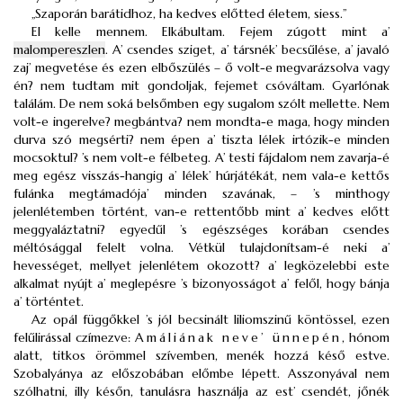
„Szaporán barátidhoz, ha kedves előtted életem, siess.”
El kelle mennem. Elkábultam. Fejem zúgott mint a’
malompereszlen
. A’ csendes sziget, a’ társnék’ becsűlése, a’ javaló
zaj’ megvetése és ezen elbőszülés – ő volt-e megvarázsolva vagy
én? nem tudtam mit gondoljak, fejemet csóváltam. Gyarlónak
találám. De nem soká belsőmben egy sugalom szólt mellette. Nem
volt-e ingerelve? megbántva? nem mondta-e maga, hogy minden
durva szó megsérti? nem épen a’ tiszta lélek irtózik-e minden
mocsoktul? ’s nem volt-e félbeteg. A’ testi fájdalom nem zavarja-é
meg egész visszás-hangig a’ lélek’ húrjátékát, nem vala-e kettős
fulánka megtámadója’ minden szavának, – ’s minthogy
jelenlétemben történt, van-e rettentőbb mint a’ kedves előtt
meggyaláztatni? egyedűl ’s egészséges korában csendes
méltósággal felelt volna. Vétkül tulajdonítsam-é neki a’
hevességet, mellyet jelenlétem okozott? a’ legközelebbi este
alkalmat nyújt a’ meglepésre ’s bizonyosságot a’ felől, hogy bánja
a’ történtet.
Az opál függőkkel ’s jól becsinált liliomszinű köntössel, ezen
felűlirással czímezve:
Amáliának neve’ ünnepén
, hónom
alatt, titkos örömmel szívemben, menék hozzá késő estve.
Szobalyánya az előszobában előmbe lépett. Asszonyával nem
szólhatni, illy későn, tanulásra használja az est’ csendét, jőnék