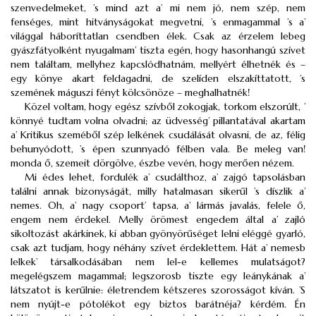
szenvedelmeket, ’s mind azt a’ mi nem jó, nem szép, nem
fenséges, mint hitványságokat megvetni, ’s enmagammal ’s a’
világgal háboríttatlan csendben élek. Csak az érzelem lebeg
gyászfátyolként nyugalmam’ tiszta egén, hogy hasonhangú szívet
nem találtam, mellyhez kapcslódhatnám, mellyért élhetnék és –
egy könye akart feldagadni, de szelíden elszakíttatott, ’s
szemének máguszi fényt kölcsönöze – meghalhatnék!
Közel voltam, hogy egész szívből zokogjak, torkom elszorúlt, ’
könnyé tudtam volna olvadni; az üdvesség’ pillantatával akartam
a’ Kritikus szeméből szép lelkének csudálását olvasni, de az, félig
behunyódott, ’s épen szunnyadó félben vala. Be meleg van!
monda ő, szemeit dörgölve, észbe vevén, hogy merően nézem.
Mi édes lehet, fordulék a’ csudálthoz, a’ zajgó tapsolásban
találni annak bizonyságát, milly hatalmasan sikerűl ’s díszlik a’
nemes. Oh, a’ nagy csoport’ tapsa, a’ lármás javalás, felele ő,
engem nem érdekel. Melly örömest engedem által a’ zajló
sikoltozást akárkinek, ki abban gyönyörűséget lelni eléggé gyarló,
csak azt tudjam, hogy néhány szívet érdeklettem. Hát a’ nemesb
lelkek’ társalkodásában nem lel-e kellemes mulatságot?
megelégszem magammal; legszorosb tiszte egy leánykának a’
látszatot is kerűlnie: életrendem kétszeres szorosságot kíván. ’S
nem nyújt-e pótolékot egy biztos barátnéja? kérdém. Én