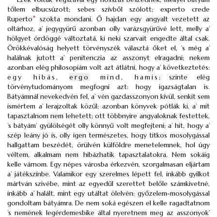
tőlem elbucsúzott; sebes szívből szólott; experto crede
Ruperto
*
szokta mondani. Ő hajdan egy angyalt vezetett az
oltárhoz, a’ jegygyürű azonban olly varázsgyürűvé lett, melly a’
hölgyet ördöggé változtatá, ki neki szarvait engedte által csak.
Örökkévalóság helyett törvényszék választá őket el, ’s még a’
halálnak jutott a’ penitenczia az asszonyt elragadni; nekem
azonban elég philosopiám volt azt átlátni, hogy a’ következtetés:
egy hibás,
ergo
mind, hamis
; szinte elég
törvénytudományom megfogni azt: hogy igazságtalan is.
Bátyámnál nevekedvén fel, a’ vén gazdasszonyon kívül, senkit sem
ismértem a’ lerajzoltak közűl; azonban könyvek pótlák ki, a’ mit
tapasztalnom nem lehetett; ott többnyire angyaloknak festettek,
’s bátyám’ gyülölségét olly könnyű volt megfejteni; a’ hit, hogy a’
szép leány jó is, olly igen természetes, hogy titkos mosolygással
hallgattam beszédét, örülvén külföldre menetelemnek, hol úgy
véltem, alkalmam nem hibázhatik tapasztalatokra. Nem sokáig
kelle várnom. Egy népes városba érkezvén, szorgalmasan eljártam
a’ játékszínbe. Valamikor egy szerelmes lépett fel, inkább gyilkot
mártván szivébe, mint az egyedűl szerettet belőle számkivetné,
inkább a’ halált, mint egy utáltat ölelvén: győzelem-mosolygással
gondoltam bátyámra. De nem soká egészen el kelle ragadtatnom
’s nemének legérdemesbike által nyeretnem meg az asszonyok’