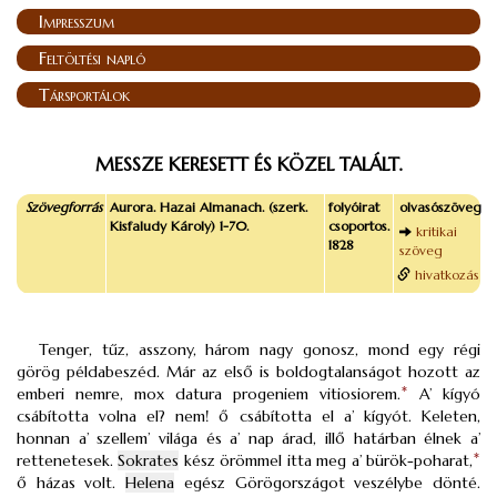
Impresszum
Feltöltési napló
Társportálok
MESSZE KERESETT ÉS KÖZEL TALÁLT.
Szövegforrás
Aurora. Hazai Almanach. (szerk.
folyóirat
olvasószöveg
Kisfaludy Károly) 1-70.
csoportos.
kritikai
1828
szöveg
hivatkozás
Tenger, tűz, asszony, három nagy gonosz, mond egy régi
görög példabeszéd. Már az első is boldogtalanságot hozott az
emberi nemre, mox datura progeniem vitiosiorem.
*
A’ kígyó
csábította volna el? nem! ő csábította el a’ kígyót. Keleten,
honnan a’ szellem’ világa és a’ nap árad, illő határban élnek a’
rettenetesek.
Sokrates
kész örömmel itta meg a’ bürök-poharat,
*
ő házas volt.
Helena
egész Görögországot veszélybe dönté.