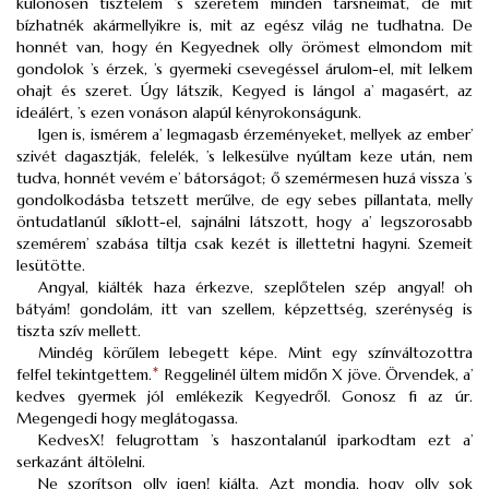
különösen tisztelem ’s szeretem minden társnéimat, de mit
bízhatnék akármellyikre is, mit az egész világ ne tudhatna. De
honnét van, hogy én Kegyednek olly örömest elmondom mit
gondolok ’s érzek, ’s gyermeki csevegéssel árulom-el, mit lelkem
ohajt és szeret. Úgy látszik, Kegyed is lángol a’ magasért, az
ideálért, ’s ezen vonáson alapúl kényrokonságunk.
Igen is, ismérem a’ legmagasb érzeményeket, mellyek az ember’
szivét dagasztják, felelék, ’s lelkesülve nyúltam keze után, nem
tudva, honnét vevém e’ bátorságot; ő szemérmesen huzá vissza ’s
gondolkodásba tetszett merűlve, de egy sebes pillantata, melly
öntudatlanúl síklott-el, sajnálni látszott, hogy a’ legszorosabb
szemérem’ szabása tiltja csak kezét is illettetni hagyni. Szemeit
lesütötte.
Angyal, kiálték haza érkezve, szeplőtelen szép angyal! oh
bátyám! gondolám, itt van szellem, képzettség, szerénység is
tiszta szív mellett.
Mindég körűlem lebegett képe. Mint egy színváltozottra
felfel tekintgettem.
*
Reggelinél ültem midőn X jöve. Örvendek, a’
kedves gyermek jól emlékezik Kegyedről. Gonosz fi az úr.
Megengedi hogy meglátogassa.
KedvesX! felugrottam ’s haszontalanúl iparkodtam ezt a’
serkazánt áltölelni.
Ne szorítson olly igen! kiálta. Azt mondja, hogy olly sok