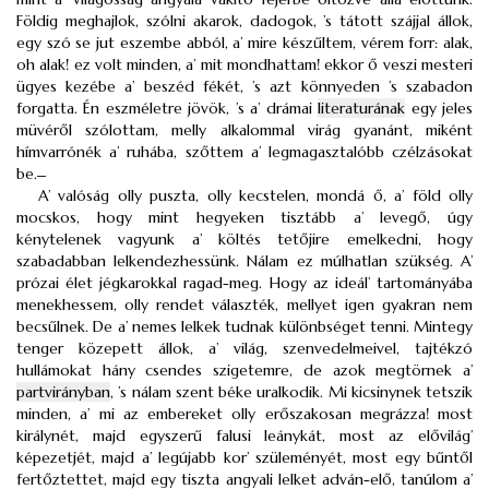
Földig meghajlok, szólni akarok, dadogok, ’s tátott szájjal állok,
egy szó se jut eszembe abból, a’ mire készűltem, vérem forr: alak,
oh alak! ez volt minden, a’ mit mondhattam! ekkor ő veszi mesteri
ügyes kezébe a’ beszéd fékét, ’s azt könnyeden ’s szabadon
forgatta. Én eszméletre jövök, ’s a’ drámai
literaturának
egy jeles
müvéről szólottam, melly alkalommal virág gyanánt, miként
hímvarrónék a’ ruhába, szőttem a’ legmagasztalóbb czélzásokat
be. ̶
A’ valóság olly puszta, olly kecstelen, mondá ő, a’ föld olly
mocskos, hogy mint hegyeken tisztább a’ levegő, úgy
kénytelenek vagyunk a’ költés tetőjire emelkedni, hogy
szabadabban lelkendezhessünk. Nálam ez múlhatlan szükség. A’
prózai élet jégkarokkal ragad-meg. Hogy az ideál’ tartományába
menekhessem, olly rendet választék, mellyet igen gyakran nem
becsűlnek. De a’ nemes lelkek tudnak különbséget tenni. Mintegy
tenger közepett állok, a’ világ, szenvedelmeivel, tajtékzó
hullámokat hány csendes szigetemre, de azok megtörnek a’
partvirányban
, ’s nálam szent béke uralkodik. Mi kicsinynek tetszik
minden, a’ mi az embereket olly erőszakosan megrázza! most
királynét, majd egyszerű falusi leánykát, most az elővilág’
képezetjét, majd a’ legújabb kor’ szüleményét, most egy bűntől
fertőztettet, majd egy tiszta angyali lelket adván-elő, tanúlom a’