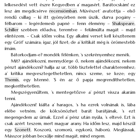
lelkesedést vett észre Kegyedben a’ magasért. Barátocskám! ez
lesz ám megdicsérve
recensiómban
. Müvészet’ avatottja – első
rendű csillag – ki itt gyönyörben nem úszik, durva pogány –
félbarom – legérdemesb papné – fenn élemény –
Shakspeare
,
Schiller
szebben előadva, teremtve – felülmúlta magát – majd
elintézem. – Csak időm volna. Egy alkalmi verset kell készítenem
egy Gróf’ számára; igaz, jól fizet; de a’ kritikát még is örömestebb
írnám.
Bátorkodjam-e? mondék félénken, ’s szekrényemhez menék.
Mit? ajándékozni, mennydörge ő, nekem ajándékozni, nekem
pénzt ajándékozni? hallja az ur, több tisztelettel charakteremhez;
a’ kritika megvesztegethetetlen, nincs szeme, se keze; egy
Themis
, egy Istenné. ’S én az ő papja megrendíthetetlen,
megkeríthetetlen.
Megszégyenűltem, ’s mentegetőzve a’ pénzt vissza akarám
tenni.
Ajándékozni! kiálta a’ haragos, ’s ha ezrek volnának is, lába
elébe vetném; de kölcsönözhet barát barátjának, ’s ezt
megengedem az úrnak. Ezzel a’ pénz után nyúla, ’s eltevé. Ezt is
csak azért teszem, mert magyar arany. Ha időm lesz, majd készűl
egy
Szonett
. Koszorú, szomorú, egykorú, háború. Meglássuk.
Másszor jobban becsűlje mind magát, mind engem.