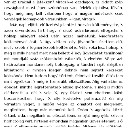
van az uraknál a’ játékszín? virágzik-e gazdagon, az áldott szép
országban? most épen szünhónap van, felelék elpirúlva, félvén,
hogy még meg kell vallanom: hogy a’ magyar művészek csak
vendégek legnagyobb várasunkban. – Igen, virágzik.
Más nap’ eljött, előfizetési jelentést hozván költeményeire, ’s
azon örvendetes hírt, hogy a’ dicső udvarlásomat elfogadja, ’s
holnap mingyárt ebéd után hozzá mehetünk. Megfizettem
költeményei’ árát, ’s úgy véltem, olly jövendőre fizettem-elő,
melly szebb a’ legmerészebb költésnél is. Milly soká lesz holnap, ’s
még is milly hamar! mert nem kellett é egy üdvezletet tanúlnom?
mit mondjak? száz szólásmódot választék, ’s elvetém. Végre azt
határoztam mondani: melly boldogság, a’ tündért saját alakjában
láthatnom! ki minden idegen alaknak nem sejtett kecseket
kölcsönöz. Nem tudom hogy’ történt, félórával tovább öltöztem
mint egyébkor, ’s még is hamarább elkészűltem. Alig várhatám az
ebédet, mintha legrettenetesb éhség gyötörne, ’s még is midőn
elérkezett a’ dél ’s vele X, egy falatot sem ehettem. Mint
boszonkodtam, hogy X olly kedvtelve poharazott! én alig
várhatám végét, ’s midőn végre az ohajtott óra megjelent,
megijedtem, hogy már mennünk kell. Öröm ’s aggódás köztt
értünk oda, megállunk az előszobában, az ajtó megnyílik, szívem
hallhatólag vert, hirtelen elmondám magamban üdvezletemet, ’s ő
mint a’ világosság angyala vakító fejérbe öltözve álla előttünk.