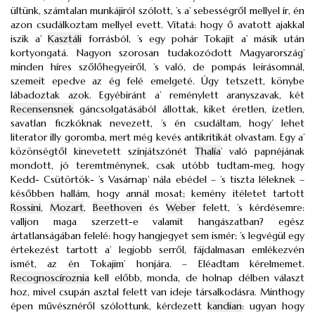
ültünk, számtalan munkájiról szólott, ’s a’ sebességről mellyel ír, én
azon csudálkoztam mellyel evett. Vitatá: hogy ő avatott ajakkal
iszik a’
Kasztáli
forrásból, ’s egy pohár Tokajit a’ másik után
kortyongatá. Nagyon szorosan tudakozódott Magyarország’
minden híres szőlőhegyeiről, ’s való, de pompás leirásomnál,
szemeit epedve az ég felé emelgeté. Úgy tetszett, könybe
lábadoztak azok. Egyébiránt a’ reménylett aranyszavak, két
Recensensnek
gáncsolgatásából állottak, kiket éretlen, ízetlen,
savatlan ficzkóknak nevezett, ’s én csudáltam, hogy’ lehet
literator illy goromba, mert még kevés antikritikát olvastam. Egy a’
közönségtől kinevetett színjátszónét
Thalía
’ való papnéjának
mondott, jó teremtménynek, csak utóbb tudtam-meg, hogy
Kedd- Csütörtök- ’s Vasárnap’ nála ebédel – ’s tiszta léleknek –
későbben hallám, hogy annál mosat; kemény itéletet tartott
Rossini
,
Mozart
,
Beethoven
és
Weber
felett, ’s kérdésemre:
valljon maga szerzett-e valamit hangászatban? egész
ártatlanságában felelé: hogy hangjegyet sem ismér; ’s legvégül egy
értekezést tartott a’ legjobb serről, fájdalmasan emlékezvén
ismét, az én Tokajim’ honjára. – Eléadtam kérelmemet.
Recognoscíroznia
kell előbb, monda, de holnap délben választ
hoz, mivel csupán asztal felett van ideje társalkodásra. Minthogy
épen művésznéről szólottunk, kérdezett
kandian
: ugyan hogy