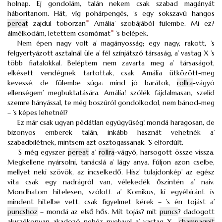
holnap. Ej gondolám, talán nekem csak szabad magányát
háborítanom. Hát, víg pohárpengés, ’s egy sokszavú hangos
pereat
zajdul toborzan
*
Amália’ szobájából fülembe. Mi ez?
álmélkodám, letettem csomómat
*
’s belépek.
Nem épen nagy volt a’ magányosság; egy nagy, rakott, ’s
felgyertyázott asztalnál üle a’ fél színjátszó társaság, a’ vastag X ’s
több fiatalokkal. Beléptem nem zavarta meg a’ társaságot,
elkésett vendégnek tartottak, csak Amália ütközött-meg
kevessé, de fülembe súga: mind jó barátok,
rollra
-vágyó
ellenségem’ megbuktatására. Amália! szólék fájdalmasan, szelíd
szemre hányással, te még boszúról gondolkodol, nem bánod-meg
– ’s képes lehetnél?
Ez már csak ugyan pédátlan együgyűség! mondá haragosan, de
bizonyos emberek talán, inkább hasznát vehetnék a’
szabadbilétnek, mintsem azt osztogassanak. ’S elfordúlt.
’S még egyszer
pereat
a’
rollra
-vágyó, harsogott össze vissza.
Megkellene nyársolni, tanácslá a’ lágy anya. Fúljon azon cselbe,
mellyet neki szövök, az incselkedő. Hisz’ tulajdonkép’ az egész
vita csak egy nadrágról van, vélekedék őszintén a’ naiv.
Mondhatom hitelesen, szólott a’ Komikus, ki egyébiránt is
mindent hitelbe vett, csak figyelmet kérek – ’s én tojást a’
puncshoz
– mondá az első hős. Mit tojás? mit
puncs
? dadogott
aluszékonyan akadozó nehéz nyelvvel a’ vastag X.,
champagnit