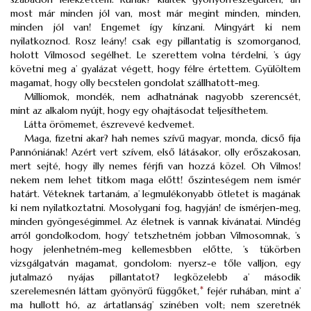
most már minden jól van, most már megint minden, minden,
minden jól van! Engemet így kínzani. Mingyárt ki nem
nyilatkoznod. Rosz leány! csak egy pillantatig is szomorganod,
holott Vilmosod segélhet. Le szerettem volna térdelni, ’s úgy
követni meg a’ gyalázat végett, hogy félre értettem. Gyülöltem
magamat, hogy olly becstelen gondolat szállhatott-meg.
Milliomok, mondék, nem adhatnának nagyobb szerencsét,
mint az alkalom nyújt, hogy egy ohajtásodat teljesíthetem.
Látta örömemet, észrevevé kedvemet.
Maga, fizetni akar? hah nemes szívű magyar, monda, dicső fija
Pannóniának! Azért vert szívem, első látásakor, olly erőszakosan,
mert sejté, hogy illy nemes férjfi van hozzá közel. Oh Vilmos!
nekem nem lehet titkom maga előtt! őszinteségem nem ismér
határt. Véteknek tartanám, a’ legmulékonyabb ötletet is magának
ki nem nyilatkoztatni. Mosolygani fog, hagyján! de ismérjen-meg,
minden gyöngeségimmel. Az életnek is vannak kivánatai. Mindég
arról gondolkodom, hogy’ tetszhetném jobban Vilmosomnak, ’s
hogy jelenhetném-meg kellemesbben előtte, ’s tükörben
vizsgálgatván magamat, gondolom: nyersz-e tőle valljon, egy
jutalmazó nyájas pillantatot? legközelebb a’ második
szerelemesnén láttam gyönyörű függőket,
*
fejér ruhában, mint a’
ma hullott hó, az ártatlanság’ szinében volt; nem szeretnék