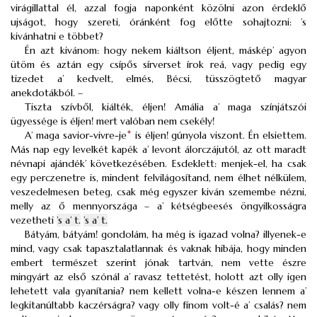
virágillattal él, azzal fogja naponként közölni azon érdeklő
ujságot, hogy szereti, óránként fog előtte sohajtozni: ’s
kivánhatni e többet?
Én azt kivánom: hogy nekem kiáltson éljent, máskép’ agyon
ütöm és aztán egy csípős sírverset írok reá, vagy pedig egy
tizedet a’ kedvelt, elmés, Bécsi, tüsszögtető magyar
anekdotákból. –
Tiszta szívből, kiálték, éljen! Amália a’ maga színjátszói
ügyessége is éljen! mert valóban nem csekély!
A’ maga savior-vivre-je
*
is éljen! gúnyola viszont. Én elsiettem.
Más nap egy levelkét kapék a’ levont álorczájutól, az ott maradt
névnapi ajándék’ következésében. Esdeklett: menjek-el, ha csak
egy perczenetre is, mindent felvilágosítand, nem élhet nélkülem,
veszedelmesen beteg, csak még egyszer kiván szemembe nézni,
melly az ő mennyországa – a’ kétségbeesés öngyilkosságra
vezetheti
’s a’ t.
’s a’ t.
Bátyám, bátyám! gondolám, ha még is igazad volna? illyenek-e
mind, vagy csak tapasztalatlannak és vaknak hibája, hogy minden
embert természet szerint jónak tartván, nem vette észre
mingyárt az első szónál a’ ravasz tettetést, holott azt olly igen
lehetett vala gyanítania? nem kellett volna-e készen lennem a’
legkitanúltabb kaczérságra? vagy olly fínom volt-é a’ csalás? nem