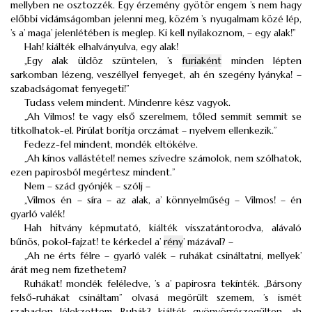
mellyben ne osztozzék. Egy érzemény gyötör engem ’s nem hagy
előbbi vidámságomban jelenni meg, közém ’s nyugalmam közé lép,
’s a’ maga’ jelenlétében is meglep. Ki kell nyilakoznom, – egy alak!”
Hah! kiálték elhalványulva, egy alak!
„Egy alak üldöz szüntelen, ’s
furiaként
minden lépten
sarkomban lézeng, veszéllyel fenyeget, ah én szegény lyányka! –
szabadságomat fenyegeti!”
Tudass velem mindent. Mindenre kész vagyok.
„Ah Vilmos! te vagy első szerelmem, tőled semmit semmit se
titkolhatok-el. Pirúlat borítja orczámat – nyelvem ellenkezik.”
Fedezz-fel mindent, mondék eltökélve.
„Ah kínos vallástétel! nemes szívedre számolok, nem szólhatok,
ezen papirosból megértesz mindent.”
Nem – szád gyónjék – szólj –
„Vilmos én – síra – az alak, a’ könnyelműség – Vilmos! – én
gyarló valék!
Hah hitvány képmutató, kiálték visszatántorodva, alávaló
bűnös, pokol-fajzat! te kérkedel a’
rény
’ mázával? –
„Ah ne érts félre – gyarló valék – ruhákat csináltatni, mellyek’
árát meg nem fizethetem?
Ruhákat! mondék feléledve, ’s a’ papirosra tekínték. „Bársony
felső-ruhákat csináltam” olvasá megörűlt szemem, ’s ismét
szabadon lélekzettem. Ruhák? kiálték gyönyörrészegűlten, ah