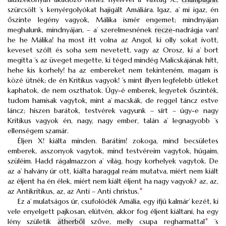
szürcsölt ’s kenyérgolyókat hajigált Amáliára. Igaz, a’ mi igaz, én
őszinte legény vagyok, Málika ismér engemet; mindnyájan
meghalunk, mindnyájan, – a’ szerelmesnének
recze
-nadrágja van!
he he Málika! ha most itt volna az Angol, ki olly sokat ivott,
keveset szólt és soha sem nevetett, vagy az Orosz, ki a’ bort
megitta ’s az üveget megette, ki téged mindég Malicskájának hítt,
hehe kis korhely! ha az embereket nem tekinteném, magam is
közé ütnék; de én Kritikus vagyok! ’s mint illyen legfelebb ütleket
kaphatok, de nem oszthatok. Úgy-é emberek, legyetek őszinték,
tudom hamisak vagytok, mint a’ macskák, de reggel táncz estve
láncz; hiszen barátok, testvérek vagyunk – sírt – úgy-e nagy
Kritikus vagyok én, nagy, nagy ember, talán a’ legnagyobb ’s
ellenségem szamár.
Éljen X! kiálta minden. Barátim! zokoga, mind becsületes
emberek, asszonyok vagytok, mind testvéreim vagytok, húgaim,
szüléim. Hadd rágalmazzon a’ világ, hogy korhelyek vagytok. De
az a’ halvány úr ott, kiálta haraggal reám mutatva, miért nem kiált
az éljent ha én élek, miért nem kiált éljent ha nagy vagyok? az, az,
az Antikritikus, az, az Anti – Anti christus.
*
Ez a’ mulatságos úr, csufolódék Amália, egy ifjú kalmár’ kezét, ki
vele enyelgett pajkosan, elütvén, akkor fog éljent kiáltani, ha egy
lény születik
ätherből
szőve, melly csupa regharmattal
*
’s