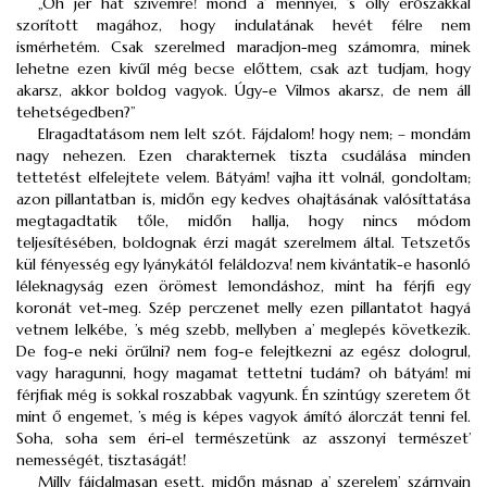
„Oh jer hát szívemre! mond a’ mennyei, ’s olly erőszakkal
szorított magához, hogy indulatának hevét félre nem
ismérhetém. Csak szerelmed maradjon-meg számomra, minek
lehetne ezen kivűl még becse előttem, csak azt tudjam, hogy
akarsz, akkor boldog vagyok. Úgy-e Vilmos akarsz, de nem áll
tehetségedben?”
Elragadtatásom nem lelt szót. Fájdalom! hogy nem; – mondám
nagy nehezen. Ezen charakternek tiszta csudálása minden
tettetést elfelejtete velem. Bátyám! vajha itt volnál, gondoltam;
azon pillantatban is, midőn egy kedves ohajtásának valósíttatása
megtagadtatik tőle, midőn hallja, hogy nincs módom
teljesítésében, boldognak érzi magát szerelmem által. Tetszetős
kül fényesség egy lyánykától feláldozva! nem kivántatik-e hasonló
léleknagyság ezen örömest lemondáshoz, mint ha férjfi egy
koronát vet-meg. Szép perczenet melly ezen pillantatot hagyá
vetnem lelkébe, ’s még szebb, mellyben a’ meglepés következik.
De fog-e neki örűlni? nem fog-e felejtkezni az egész dologrul,
vagy haragunni, hogy magamat tettetni tudám? oh bátyám! mi
férjfiak még is sokkal roszabbak vagyunk. Én szintúgy szeretem őt
mint ő engemet, ’s még is képes vagyok ámító álorczát tenni fel.
Soha, soha sem éri-el természetünk az asszonyi természet’
nemességét, tisztaságát!
Milly fájdalmasan esett, midőn másnap a’ szerelem’ szárnyain