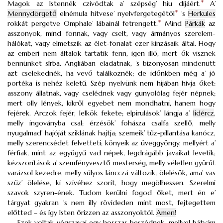
Magok az Istennék czivódtak a’ szépség’ hiu dijáért.
*
A’
Mennydörgető
elnémula hitvese’ nyelvfergetegétől
*
’s
Herkules
rokkát pergetve Omphale’ lábainál fetrengett.
*
Mind
Párkák
az
asszonyok, mind fonnak, vagy cselt, vagy ármányos szerelem-
hálókat, vagy elmetszik az élet-fonalat ezer kínzásaik által. Hogy
az emberi nem általok tartatik fenn, igen illő, mert ők visznek
bennünket sírba. Angliában eladatnak, ’s bizonyosan mindenütt
azt cselekednék, ha vevő találkoznék; de időnkben még a’ jó
portéka is nehéz keletű. Szép nyelvünk nem hijában hívja őket:
asszony állatnak, vagy cselédnek vagy gunyolólag fejér népnek;
mert olly lények, kikről egyebet nem mondhatni, hanem hogy
fejérek. Arczok fejér, lelkök fekete; elpirulások’ lángja a’
lidércz
,
melly ingoványba csal; érzésök’ fohásza csalfa szellő, melly
nyugalmad’ hajóját sziklának hajtja; szemeik’ tűz-pillantása kanócz,
melly szerencsédet felvetteti; könyeik az üveggyöngy, mellyért a’
férfiak, mint az együgyű vad népek, legdrágább javaikat levetik;
kézszorítások a’ szemfényvesztő mesterség, melly véletlen gyürűt
varázsol kezedre, melly súlyos láncczá változik; ölelésök, ama’ vas
szűz’ ölelése, ki szivéhez szorít, hogy megölhessen. Szerelmi
szavok szyren-ének. Tudom kerűlni fogod őket, mert én e’
tárgyat gyakran ’s nem illy rövideden mint most, fejtegettem
előtted – és így Isten őrizzen az asszonyoktól.
Amen!
Ezek voltak végszavai egy hosszas beszédnek, mellyel bátyám