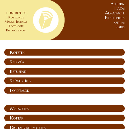
Aurora.
Hazai
Almanach.
HUN–REN-DE
Klasszikus
Elektronikus
Magyar Irodalmi
kritikai
Textológiai
kiadás
Kutatócsoport
Kötetek
Szerzők
Betűrend
Szövegtípus
Fordítások
Metszetek
Kották
Digitalizált kötetek