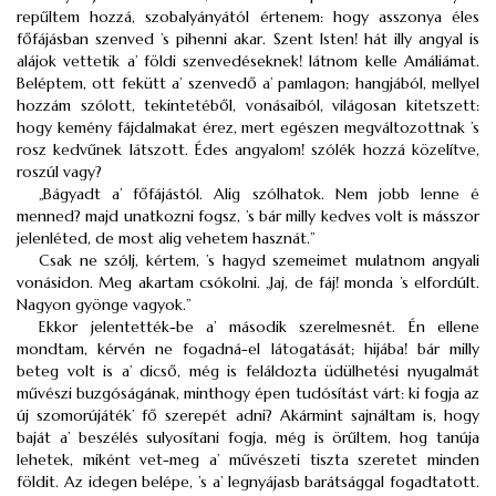
repűltem hozzá, szobalyányától értenem: hogy asszonya éles
főfájásban szenved ’s pihenni akar. Szent Isten! hát illy angyal is
alájok vettetik a’ földi szenvedéseknek! látnom kelle Amáliámat.
Beléptem, ott fekütt a’ szenvedő a’ pamlagon; hangjából, mellyel
hozzám szólott, tekintetéből, vonásaiból, világosan kitetszett:
hogy kemény fájdalmakat érez, mert egészen megváltozottnak ’s
rosz kedvűnek látszott. Édes angyalom! szólék hozzá közelítve,
roszúl vagy?
„Bágyadt a’ főfájástól. Alig szólhatok. Nem jobb lenne é
menned? majd unatkozni fogsz, ’s bár milly kedves volt is másszor
jelenléted, de most alig vehetem hasznát.”
Csak ne szólj, kértem, ’s hagyd szemeimet mulatnom angyali
vonásidon. Meg akartam csókolni. „Jaj, de fáj! monda ’s elfordúlt.
Nagyon gyönge vagyok.”
Ekkor jelentették-be a’ második szerelmesnét. Én ellene
mondtam, kérvén ne fogadná-el látogatását; hijába! bár milly
beteg volt is a’ dicső, még is feláldozta üdülhetési nyugalmát
művészi buzgóságának, minthogy épen tudósítást várt: ki fogja az
új szomorújáték’ fő szerepét adni? Akármint sajnáltam is, hogy
baját a’ beszélés sulyosítani fogja, még is örűltem, hog tanúja
lehetek, miként vet-meg a’ művészeti tiszta szeretet minden
földit. Az idegen belépe, ’s a’ legnyájasb barátsággal fogadtatott.