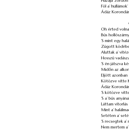
Hazája’ zordon 
Föl a’ hullámok’
Ádáz Korondár’
Oh érted volna 
Bús hollószárny
’S mint egy hal
Zúgott ködében
Aluttak a’ vité
Hosszú vadászat
’S én játszva k
Midőn az alkon
Eljött azonban
Kötözve vitte K
Ádáz Korondár 
’S kötözve vit
’S a’ bús anyána
Láttam vitorlás
Mint a’ halálma
Setéten a’ seté
’S recsegtek a’
Nem mertem a’