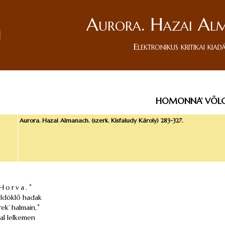
Aurora. Hazai Al
Elektronikus kritikai kiad
HOMONNA’ VÖLG
Aurora. Hazai Almanach. (szerk. Kisfaludy Károly) 283-327.
Horva.
*
ldöklő hadak
ek’ halmain,
*
al lelkemen