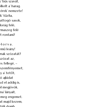
y’ bús szavát,
lkelt a’ harag.
érek’ nemzete!
k’ tűzfia,
sattogó sasok,
orág felé,
rmaszeg felé
t rontani?
Horva.
emű leány!
nak szózatát?
szózat az,
s fellegé, –
t szemfényemet,
y a’ tetőt,
ó ajkidat
sd el addig is,
l megjövök.
a’ lányait,
rj meg engemet.
at majd kezem,
 téli domb,