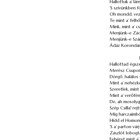
Hallottuk a’ lán
’S szivünkben fö
Oh mondd, vez
Te mint a’ felhő
Mink, mint a’ c
Menjünk-e Zád
Menjünk-e Szá
Ádáz Korondár
Hallottad égsz
Merész Csupor
Dörgő, halálos 
Mint a’ nehézke
Szeretlek, min
Mint a’ verőfén
De, ah mosolyg
Szép Csilla! rejt
Míg harczaimbó
Hídd el Homonn
’S a’ parton vá
Zászlót lobogt
Fehéret mint a’