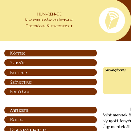
HUN–REN-DE
Klasszikus Magyar Irodalmi
Textológiai Kutatócsoport
Kötetek
Szerzők
Szövegforrás
Betűrend
Szövegtípus
Fordítások
Metszetek
Mint mennek ö
Kották
Nyugott fenyér
Úgy mentek ált
Digitalizált kötetek