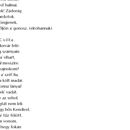
d’ halmai.
ok! Zádorág
kardotok.
döngjenek,
dőljön a’ gonosz. (elrohannak)
Csilla.
orvár felé:
ng szárnyain.
a’ vihart,
l messzire.
 bajnokom?
’ szél’ fia,
a költ madár.
nna’ lányai!
ek’ vadát.
e az sehol,
gtát nem leli.
y hős Kendivel,
a’ tűz fölött.
em vonom,
 hegy fokán