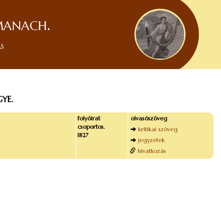
manach.
ás
YE.
folyóirat
olvasószöveg
csoportos.
kritikai szöveg
1827
jegyzetek
hivatkozás