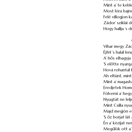
Mint a’ te keble
Most lóra bajn
Felé villogjon 
Zádor’ sziklái 
Hogy hallja ’s 
Vihar megy Zád
Éjfél ’s halál le
A’ hős elhagyja 
’S előtte nyarga
Hová rohantál
Ah eltünt, mint a
Mint a’ magasb
Eredjetek Homo
Fölverni a’ hegy
Nyugtát ne lelj
Mint Csilla nyu
Majd megjön eg
’S őz borjat lát 
Én a’ kézíjat n
Megűlök ott a’