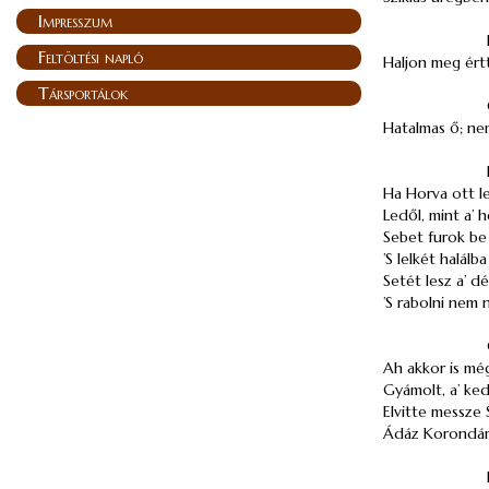
Impresszum
Feltöltési napló
Haljon meg ért
Társportálok
Hatalmas ő; nem
Ha Horva ott l
Ledől, mint a’ h
Sebet furok be
’S lelkét halálb
Setét lesz a’ dél
’S rabolni nem 
Ah akkor is még
Gyámolt, a’ ked
Elvitte messze 
Ádáz Korondár 