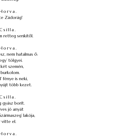
Horva.
te Zádorág!
Csilla.
 retteg senkitől.
Horva.
esz, nem hatalmas ő:
egy’ tölgyei.
 két szemén,
a burkolom.
’ fénye is neki,
nyújt több kezet.
Csilla.
 gyász borít.
ves jó anyát
Szármaszeg’ lakója,
vitte el.
Horva.