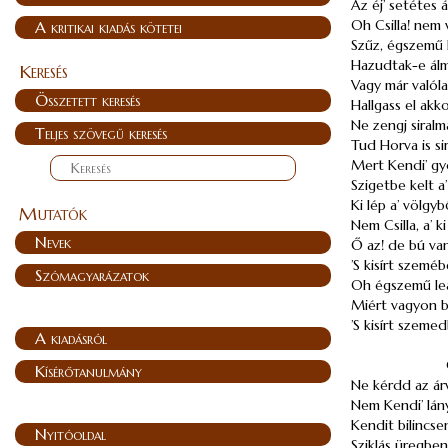
Az éj’ setétes á
Oh Csilla! nem v
A kritikai kiadás kötetei
Szűz, égszemű 
Hazudtak-e ál
Keresés
Vagy már valóla
Összetett keresés
Hallgass el akk
Ne zengj siralm
Teljes szövegű keresés
Tud Horva is si
Mert Kendi’ gy
Szigetbe kelt a’
Ki lép a’ völgyb
Mutatók
Nem Csilla, a’ k
Nevek
Ő az! de bú van
’S kisírt szemé
Szómagyarázatok
Oh égszemű le
Miért vagyon 
’S kisírt szeme
A kiadásról
Kísérőtanulmány
Ne kérdd az árv
Nem Kendi’ lány
Kendit bilincse
Nyitóoldal
Sziklás üregbe