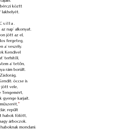
tájain.
 bérczi köztt
 lakhelyét.
Csilla.
az nap’ alkonyat.
on jött az el,
álos fergeteg,
 a’ veszély.
zek Kendivel
’ terhitől,
éstem a’ tetőn,
ya rám borúlt.
 Zádorág,
endit: öccse is
jött vele,
te Tengemért,
k gyenge karjait.
 műszerét,
*
dár, repűlt
t habok fölött,
 nagy árboczok.
 haboknak mondani: