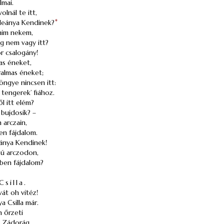
lmai.
olnál te itt,
leánya Kendinek?
*
mim nekem,
g nem vagy itt?
or csalogány!
as éneket,
ralmas éneket;
öngye nincsen itt:
 tengerek’ fiához.
ől itt elém?
i bujdosik? –
 arczain,
ben fájdalom.
ánya Kendinek!
bú arczodon,
dben fájdalom?
Csilla.
át oh vitéz!
a Csilla már.
n őrzeti
n Zádorág.