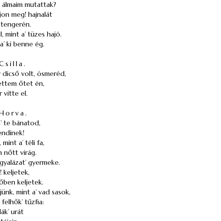
t álmaim mutattak?
jon meg! hajnalát
 tengerén.
, mint a’ tüzes hajó.
a’ ki benne ég.
Csilla.
 dicső volt, ösmeréd,
ettem őtet én,
 vitte el.
Horva.
’ te bánatod,
endinek!
mint a’ téli fa,
 nőtt virág.
gyalázat’ gyermeke.
! keljetek,
őben keljetek.
ünk, mint a’ vad sasok,
 felhők’ tűzfia:
lák’ urát