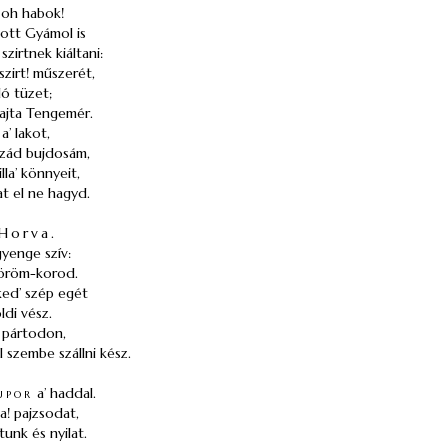
 oh habok!
gott Gyámol is
zirtnek kiáltani:
zirt! műszerét,
ló tüzet;
rajta Tengemér.
a’ lakot,
zád bujdosám,
lla’ könnyeit,
at el ne hagyd.
Horva.
gyenge szív:
 öröm-korod.
ed’ szép egét
ldi vész.
l pártodon,
l szembe szállni kész.
upor
a’ haddal.
a! pajzsodat,
tunk és nyilat.