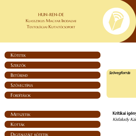
HUN–REN-DE
Klasszikus Magyar Irodalmi
Textológiai Kutatócsoport
Kötetek
Szerzők
Szövegforrás
Betűrend
Szövegtípus
Fordítások
Kritikai igé
Metszetek
Kisfaludy K
Kották
Digitalizált kötetek