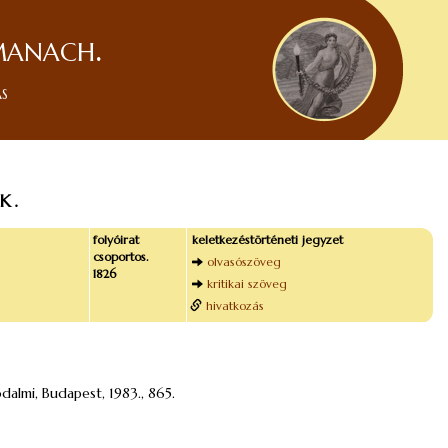
manach.
ás
K.
folyóirat
keletkezéstörténeti jegyzet
csoportos.
olvasószöveg
1826
kritikai szöveg
hivatkozás
odalmi, Budapest, 1983., 865.