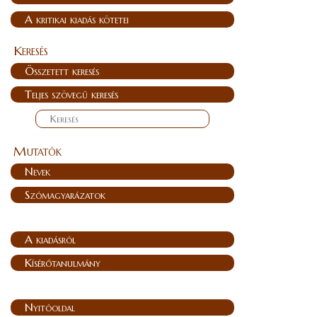
A kritikai kiadás kötetei
Keresés
Összetett keresés
Teljes szövegű keresés
Mutatók
Nevek
Szómagyarázatok
A kiadásról
Kísérőtanulmány
Nyitóoldal