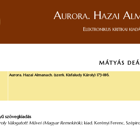
Aurora. Hazai Al
Elektronikus kritikai kiad
MÁTYÁS DEÁ
Aurora. Hazai Almanach. (szerk. Kisfaludy Károly) 173-186.
nyű szövegkiadás
ároly Válogatott Művei (Magyar Remekírók)
, kiad. Kerényi Ferenc, Szépir