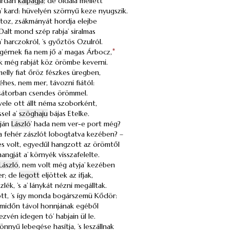
dárdán
kalpagja
; de oldala mellett
’ kard: hüvelyén szörnyű keze nyugszik.
dítoz, zsákmányát hordja elejbe
 Dalt mond szép rabja’ siralmas
a’ harczokról, ’s győztös Ozulról.
érnek fia nem jő a’ magas Árbocz,
*
k még rabját köz örömbe keverni.
 melly fiat őröz fészkes üregben,
 éhes, nem mer, távozni fiától:
’ sátorban csendes örömmel.
vele ott állt néma szoborként,
ssel a’
szöghaju
bájas Etelke.
kján
László
’ hada nem ver-e port még?
a fehér zászlót lobogtatva kezében? –
 volt, egyedűl hangzott az örömtől
angját a’ környék visszafelelte.
László
, nem volt még atyja’ kezében
er; de
legott
eljöttek az ifjak,
ék, ’s a’ lánykát nézni megálltak.
jött, ’s így monda bogárszemü Kődör:
, midőn távol honnjának egéből
vén idegen tó’ habjain ül le.
nnyű lebegése hasítja, ’s leszállnak