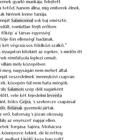
rnek gyarló munkája, felejtett
a tetőd, hanem állna, mig emberek élnek,
pák hírének lenne tanúja.
nnját
Salamonnal
sok baj emészté,
űlt, romlatlan férjfi erőben
 főkép’ a’ társas egyesség’
ője lön ellenségi’ hadának.
 a’ két végcsúcsos földközi szálkő,
*
s nyugaton kitekint az egekre, ’s midőn itt
jnek rémfátyola leplezi ormát:
a’ villám mély közepében
 meg, nagyságán nem mehet által.
ját veszedelmek’ mennykövi csapván
ék, közepén túl nem hata mérgök.
rály
Salamon
szép déli sugárként
előtt, vele két fejedelmi
leventa
ánt, bölcs
Gejza
, ’s szekercze csapással
zló
,
Bélának
gyermeki jártak.
z erő, bátorság ’s józan okosság
ály az enyészet’ napjai ellen.
etek’ forgása: Sajóra, Mohácsra
is könnyezve tekint, de ki retteg
zot, mellyet
László
’ keze harczolt?