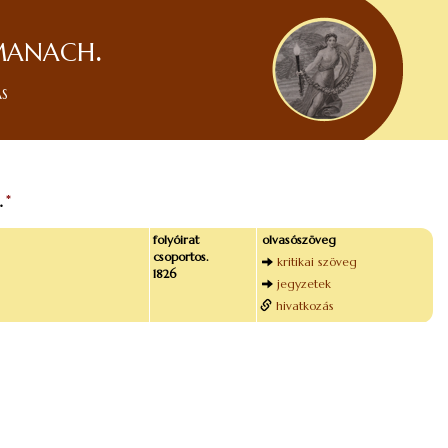
manach.
ás
.
*
folyóirat
olvasószöveg
csoportos.
kritikai szöveg
1826
jegyzetek
hivatkozás