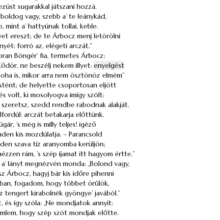
 ezüst sugarakkal játszani hozzá.
 boldog vagy, szebb a’ te leánykád,
 mint a’ hattyúnak tollai, keble.
et ereszt; de te Árbocz menj letörölni
nyét: forró az, elégeti arczát.”
oran Böngér’ fia, termetes Árbocz:
ődör, ne beszélj nekem illyet:
enyelgést
oha is, mikor arra nem ösztönöz elmém”
stént; de helyette csoportosan eljött
 és volt, ki mosolyogva imígy szólt:
 szeretsz, szedd rendbe rabodnak alakját.
ordúl: arczát betakarja előttünk.
gár, ’s még is milly teljes! igéző
den kis mozdúlatja. – Parancsold
nden szava tíz aranyomba kerüljön;
zzen rám, ’s szép íjamat itt hagyom értte.”
s a’ lányt megnézvén monda: „Bolond vagy,
 Árbocz, hagyj bár kis időre pihenni
ában, fogadom, hogy többet örűlök,
 tengert kirabolnék gyöngye’ javából.”
t, és így szóla: „Ne mondjatok annyit:
lem, hogy szép szót mondjak előtte.