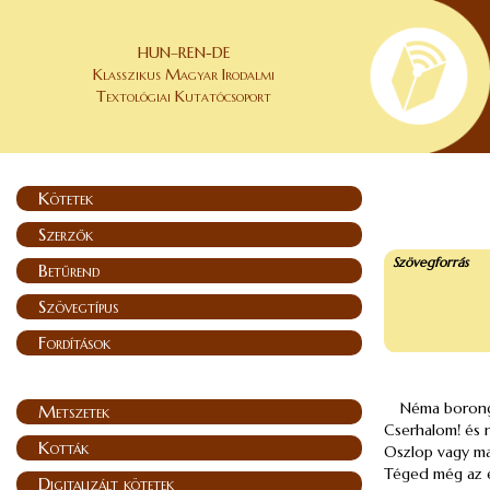
HUN–REN-DE
Klasszikus Magyar Irodalmi
Textológiai Kutatócsoport
Kötetek
Szerzők
Szövegforrás
Betűrend
Szövegtípus
Fordítások
Néma borongá
Metszetek
Cserhalom! és 
Kották
Oszlop vagy ma
Téged még az e
Digitalizált kötetek