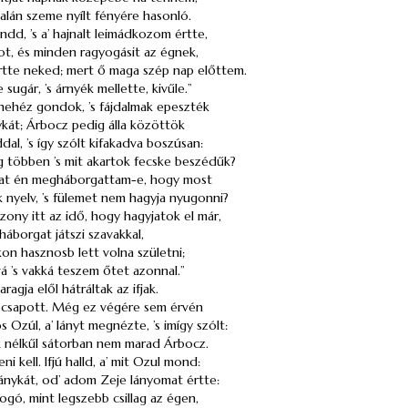
alán szeme nyílt fényére hasonló.
dd, ’s a’ hajnalt leimádkozom értte,
ot, és minden ragyogásit az égnek,
értte neked; mert ő maga szép nap előttem.
ugár, ’s árnyék mellette, kivűle.”
 nehéz gondok, ’s fájdalmak epeszték
ykát; Árbocz pedig álla közöttök
dal, ’s így szólt kifakadva boszúsan:
 többen ’s mit akartok fecske beszédűk?
kat én megháborgattam-e, hogy most
k nyelv, ’s fülemet nem hagyja nyugonni?
izony itt az idő, hogy hagyjatok el már,
 háborgat játszi szavakkal,
n hasznosb lett volna születni;
 ’s vakká teszem őtet azonnal.”
aragja elől hátráltak az ifjak.
 csapott. Még ez végére sem érvén
 Ozúl, a’ lányt megnézte, ’s imígy szólt:
k nélkűl sátorban nem marad Árbocz.
ni kell. Ifjú halld, a’ mit Ozul mond:
ánykát, od’ adom Zeje lányomat értte:
ogó, mint legszebb csillag az égen,