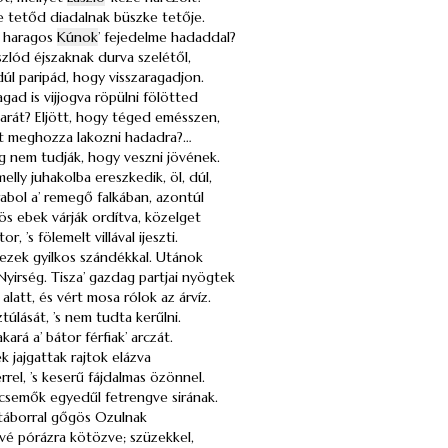
e tetőd diadalnak büszke tetője.
haragos
Kúnok
’ fejedelme hadaddal?
zlód éjszaknak durva szelétől,
úl paripád, hogy visszaragadjon.
gad is vijjogva röpülni fölötted
darát? Eljött, hogy téged emésszen,
ait meghozza lakozni hadadra?…
g nem tudják, hogy veszni jövének.
melly juhakolba ereszkedik, öl, dúl,
rabol a’ remegő falkában, azontúl
s ebek várják ordítva, közelget
r, ’s fölemelt villával ijeszti.
ezek gyilkos szándékkal. Utánok
yirség. Tisza’ gazdag partjai nyögtek
latt, és vért mosa rólok az árvíz.
túlását, ’s nem tudta kerűlni.
kará a’ bátor férfiak’ arczát.
 jajgattak rajtok elázva
rel, ’s keserű fájdalmas özönnel.
csemők egyedűl fetrengve sirának.
’ táborral gőgös Ozulnak
vé pórázra kötözve; szüzekkel,