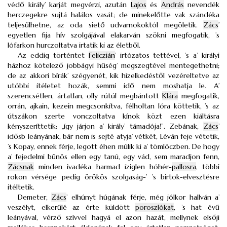
védő király’ karját megvérzi, azután
Lajos
és
András
nevendék
herczegekre sujtá halálos vasát; de minekelőtte vak szándéka
teljesűlhetne, az oda siető udvarnokoktól megöletik.
Zács
’
egyetlen fija hív szolgájával elakarván szökni megfogatik, ’s
lófarkon hurczoltatva irtatik ki az életből.
Az eddig történtet
Feliczián
’ irtózatos tettével, ’s a’ királyi
házhoz kötelező jobbágyi hűség’ megszegtével mentegethetni;
de az akkori bírák’ szégyenét, kik hízelkedéstől vezéreltetve az
utóbbi itéletet hozák, semmi idő nem moshatja le. A’
szerencsétlen, ártatlan, olly rútúl megbántott
Klára
megfogatik,
orrán, ajkain, kezein megcsonkítva, félholtan lóra köttetik, ’s az
útszákon szerte vonczoltatva kínok közt ezen kiáltásra
kényszeríttetik: „így járjon a’ király’ támadója!”. Zebának,
Zács
’
idősb leányának, bár nem is sejté atyja’ vétkét, Léván feje vétetik,
’s Kopay, ennek férje, legott éhen múlik ki a’ tömlöczben. De hogy
a’ fejedelmi bűnös ellen egy tanú, egy vád, sem maradjon fenn,
Zácsnak
minden ivadéka harmad íziglen hóhér-
pallosra
, többi
rokon vérsége pedig örökös szolgaság-’ ’s birtok-elvesztésre
itéltetik.
Demeter,
Zács
’ elhúnyt húgának férje, még jólkor hallván a’
veszélyt, elkerűlé az érte küldött
poroszlókat
, ’s hat évű
leányával, vérző szívvel hagyá el azon hazát, mellynek elsőji