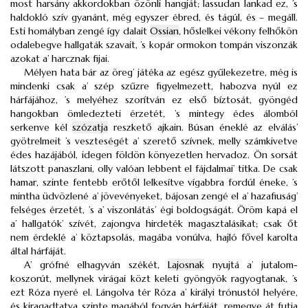
most harsány akkordokban özönli hangját; lassudan lankad ez, ’s
haldokló szív gyanánt, még egyszer ébred, és tágúl, és – megáll.
Esti homályban zengé így dalait
Ossian
, hőslelkei vékony felhőkön
odalebegve hallgaták szavait, ’s kopár ormokon tompán viszonzák
azokat a’ harcznak fijai.
Mélyen hata bár az öreg’ játéka az egész gyűlekezetre, még is
mindenki csak a’ szép szűzre figyelmezett, habozva nyúl ez
hárfájához, ’s melyéhez szorítván ez első bíztosát, gyöngéd
hangokban ömledezteti érzetét, ’s mintegy édes álomból
serkenve kél
szózatja
reszkető ajkain. Búsan éneklé az elválás’
gyötrelmeit ’s veszteségét a’ szerető szívnek, melly számkivetve
édes hazájából, idegen földön könyezetlen hervadoz. Ön sorsát
látszott panaszlani, olly valóan lebbent el fájdalmai’ titka. De csak
hamar, szinte fentebb erőtől lelkesítve vígabbra fordúl éneke, ’s
mintha üdvözlené a’ jövevényeket, bájosan zengé el a’ hazafiuság’
felséges érzetét, ’s a’ viszonlátás’ égi boldogságát. Öröm kapá el
a’ hallgatók’ szívét, zajongva hirdeték magasztalásikat; csak őt
nem érdeklé a’ köztapsolás, magába vonúlva, hajló fővel karolta
által hárfáját.
A’ grófné elhagyván székét,
Lajosnak
nyujtá a’ jutalom-
koszorút, mellynek virágai közt keleti gyöngyök ragyogtanak, ’s
ezt Róza nyeré el. Lángolva tér Róza a’ királyi trónustól helyére,
és kiragadtatva szinte magából fogván hárfáját, remegve át futja