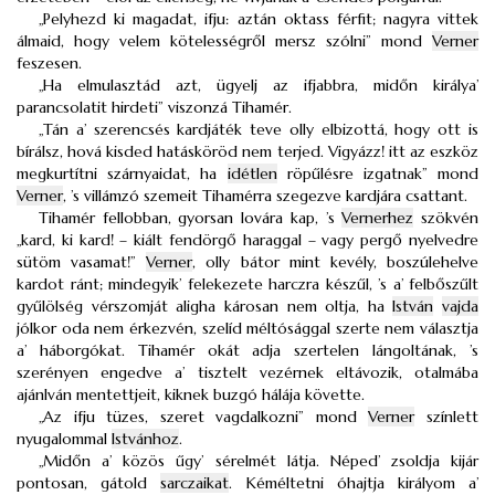
„Pelyhezd ki magadat, ifju: aztán oktass férfit; nagyra vittek
álmaid, hogy velem kötelességről mersz szólni” mond
Verner
feszesen.
„Ha elmulasztád azt, ügyelj az ifjabbra, midőn királya’
parancsolatit hirdeti” viszonzá Tihamér.
„Tán a’ szerencsés kardjáték teve olly elbizottá, hogy ott is
bírálsz, hová kisded hatásköröd nem terjed. Vigyázz! itt az eszköz
megkurtítni szárnyaidat, ha
idétlen
röpűlésre izgatnak” mond
Verner
, ’s villámzó szemeit Tihamérra szegezve kardjára csattant.
Tihamér fellobban, gyorsan lovára kap, ’s
Vernerhez
szökvén
„kard, ki kard! – kiált fendörgő haraggal – vagy pergő nyelvedre
sütöm vasamat!”
Verner
, olly bátor mint kevély, boszúlehelve
kardot ránt; mindegyik’ felekezete harczra készűl, ’s a’ felbőszűlt
gyűlölség vérszomját aligha károsan nem oltja, ha
István
vajda
jólkor oda nem érkezvén, szelíd méltósággal szerte nem választja
a’ háborgókat. Tihamér okát adja szertelen lángoltának, ’s
szerényen engedve a’ tisztelt vezérnek eltávozik, otalmába
ajánlván mentettjeit, kiknek buzgó hálája követte.
„Az ifju tüzes, szeret vagdalkozni” mond
Verner
színlett
nyugalommal
Istvánhoz
.
„Midőn a’ közös űgy’ sérelmét látja. Néped’ zsoldja kijár
pontosan, gátold
sarczaikat
. Kéméltetni óhajtja királyom a’