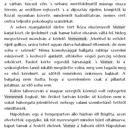
a’ várban, búcsút vőn, ’s néhány mértföldnyiről másnap vissza
térvén, az erdőben rejtezett, ’s a’ díjosztás’ éjjelén, kémjétől, ki
Rózát nyomban követé, mindenről tudósíttatván, nemes vért
ontva teljesíté pokolsugta szándékát.
A’ sebes nyargalástól életre tért Róza elszörnyedt
Verner
’
karjai közt; de íjedelmét csak hamar bátor elszánás váltá fel, hideg
megvetéssel mondván a’ kérlelő
Vernernek
: „Merítsd ki erődet
éjjeli gyilkos, urává tehet ugyan durva hatalmad éltemnek; de nem
soha e’ szívnek!” Néma komolysággal hallgatá rablója’ szerelmi
esküvéseit ’s kedvező ajánlatit, eltökélve végső perczig védeni
erkölcsét. Paolot kérte egyedűl társaságúl, ’s
Verner
, ki a’
szükségtelen tanút inkább megölette volna, még sem tagadá meg
ez első kérelmét, az időtől reménlvén önkényes hajlását. A’
balgatag nem tudta, hogy a’ szerelemben csak a’ pillantat
jutalmaz, az idő soha sem.
Külön táborozván a’ magyar seregtől, könnyű volt rejtegetni
Vernernek
foglyát, hív őröket tartván körűle; út közben nem is
sokat háborgatá jelenlétével, nehogy valami szembetűnő tettről
elárúltassék.
Nápolyban, egy a’ tengerparton álló házban élt Brigitta, azon
elvetettek’ egygyike, kik rút nyereségért minden bűnt oltalmazva,
kaput tárnak a’ feslett életnek.
Verner
a’ háború előtt Nápolyban