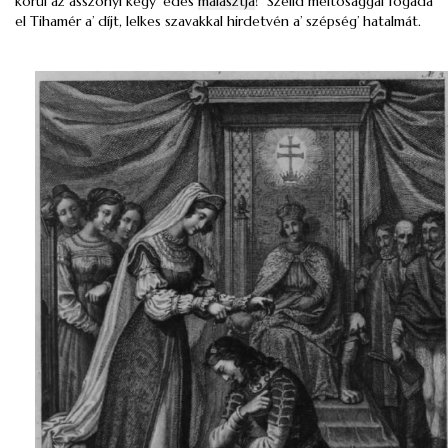
körűl az asszonyi kegy’ édes
malasztja
!” Szelíd méltósággal fogadá
el Tihamér a’ díjt, lelkes szavakkal hirdetvén a’ szépség’ hatalmát.