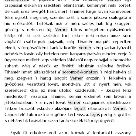
csapással elakarván széditeni ellentársát, keményen neki törtet;
de csak üres levegőt hasít, mert Tihamér fürge lován könnyeden
félre ugrott, meg-meg szembe száll, ’s szinte játszva csalogatá a’
hiu erőlködőt. Tajtékzik már a’ mén, széles hab lóg szügyén,
gőzölg, ’s nehezen fúj;
Verner
titkos mérgében nyúlszivűnek
kiáltja őt, ki csak szaladni tud, ekkor neki rohan amaz sürü
vágástól csattognak pajzsaik, míg Tihamér magáét repedten
elveti, ’s forgószélként karikáz körűle.
Verner
, vérig sarkantyúzott
nehézkés lován olly hirtelen nem kanyaroghatván minden ereje ’s
ügyessége mellett, egy véletlen lökéstől nagy robajjal a’ homokba
zuhant. Míg a’ nézők az önhitt’ lebuktán zajlódva örűltek,
Tihamér ismét általszöktet a’
sorompó-korláton
, ’s régi helyén áll
meg; szégyen ’s harag lángolt
Verner
’ arczain, ’s felkelvén a’
győzőhez vezetteti lovát, mondván: „itt a’ nyert mén, vak
szerencséd’ díja; ez nem utólsó küzdésünk.” – „készen lelsz
mindenkor!” viszonzá Tihamér, semmi érdemet sem látván a’
játékdiadalban, ’s a’ nyert lovat
Verner
’ szolgájának ajándékozza.
Titkon bosszút esküdve alázójára
legott
elbucsúzott
Verner
, ’s
Capua felé táborozó seregéhez tért vissza.
Lajos
pedig a’ gróffal,
’s néhány bíztosival hosszan tanácskozék Nápolyi ügyéről.
_____________
Egyik fő erkölcse volt azon kornak a’ fentartott asszonyi