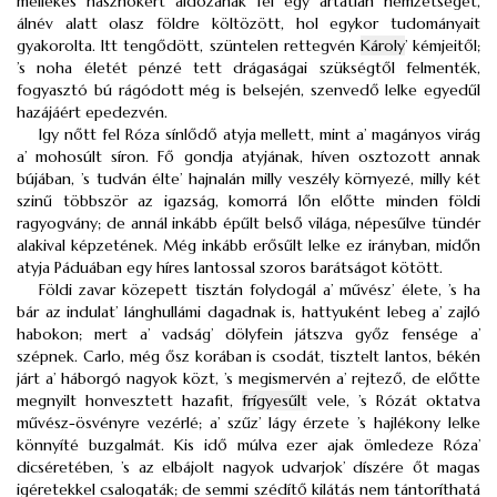
mellékes hasznokért áldozának fel egy ártatlan nemzetséget,
álnév alatt olasz földre költözött, hol egykor tudományait
gyakorolta. Itt tengődött, szüntelen rettegvén
Károly
’ kémjeitől;
’s noha életét pénzé tett drágaságai szükségtől felmenték,
fogyasztó bú rágódott még is belsején, szenvedő lelke egyedűl
hazájáért epedezvén.
Igy nőtt fel Róza sínlődő atyja mellett, mint a’ magányos virág
a’ mohosúlt síron. Fő gondja atyjának, híven osztozott annak
bújában, ’s tudván élte’ hajnalán milly veszély környezé, milly két
szinű többször az igazság, komorrá lőn előtte minden földi
ragyogvány; de annál inkább épűlt belső világa, népesűlve tündér
alakival képzetének. Még inkább erősűlt lelke ez irányban, midőn
atyja Páduában egy híres lantossal szoros barátságot kötött.
Földi zavar közepett tisztán folydogál a’ művész’ élete, ’s ha
bár az indulat’ lánghullámi dagadnak is, hattyuként lebeg a’ zajló
habokon; mert a’ vadság’ dölyfein játszva győz fensége a’
szépnek. Carlo, még ősz korában is csodát, tisztelt lantos, békén
járt a’ háborgó nagyok közt, ’s megismervén a’ rejtező, de előtte
megnyilt honvesztett hazafit,
frígyesűlt
vele, ’s Rózát oktatva
művész-ösvényre vezérlé; a’ szűz’ lágy érzete ’s hajlékony lelke
könnyíté buzgalmát. Kis idő múlva ezer ajak ömledeze Róza’
dicséretében, ’s az elbájolt nagyok udvarjok’ díszére őt magas
igéretekkel csalogaták; de semmi szédítő kilátás nem tántoríthatá