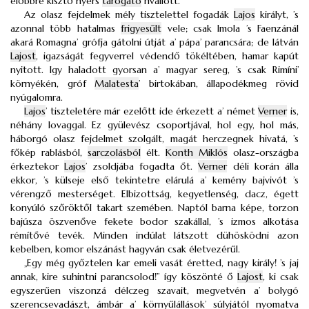
előbbre kisztő nyers
tárogató
rivallott.
Az olasz fejdelmek mély tisztelettel fogadák
Lajos
királyt, ’s
azonnal több hatalmas
frigyesűlt
vele; csak Imola ’s Faenzánál
akará Romagna’ grófja gátolni útját a’ pápa’ parancsára; de látván
Lajost
, igazságát fegyverrel védendő tökéltében, hamar kapút
nyitott. Igy haladott gyorsan a’ magyar sereg, ’s csak Rimíni’
környékén, gróf
Malatesta
’ birtokában, állapodékmeg rövid
nyúgalomra.
Lajos
’ tiszteletére már ezelőtt ide érkezett a’ német
Verner
is,
néhány lovaggal. Ez gyülevész csoportjával, hol egy, hol más,
háborgó olasz fejdelmet szolgált, magát herczegnek hivatá, ’s
főkép rablásból,
sarczolásból
élt.
Konth Miklós
olasz-országba
érkeztekor
Lajos
’ zsoldjába fogadta őt.
Verner
déli korán álla
ekkor, ’s külseje első tekintetre elárulá a’ kemény bajvivót ’s
vérengző mesterséget. Elbizottság, kegyetlenség, dacz, égett
konyúló szőröktől takart szemében. Naptól barna képe, torzon
bajúsza öszvenőve fekete bodor szakállal, ’s izmos alkotása
rémítővé tevék. Minden indúlat látszott dühösködni azon
kebelben, komor elszánást hagyván csak életvezérűl.
„Egy még győztelen kar emeli vasát éretted, nagy király! ’s jaj
annak, kire suhintni parancsolod!” így köszönté ő
Lajost
, ki csak
egyszerűen viszonzá délczeg szavait, megvetvén a’ bolygó
szerencsevadászt, ámbár a’ környűlállások’ súlyjától nyomatva