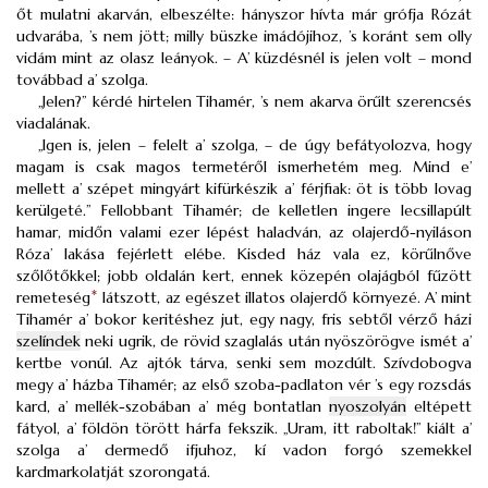
őt mulatni akarván, elbeszélte: hányszor hívta már grófja Rózát
udvarába, ’s nem jött; milly büszke imádójihoz, ’s koránt sem olly
vidám mint az olasz leányok. – A’ küzdésnél is jelen volt – mond
továbbad a’ szolga.
„Jelen?” kérdé hirtelen Tihamér, ’s nem akarva örűlt szerencsés
viadalának.
„Igen is, jelen – felelt a’ szolga, – de úgy befátyolozva, hogy
magam is csak magos termetéről ismerhetém meg. Mind e’
mellett a’ szépet mingyárt kifürkészik a’ férjfiak: öt is több lovag
kerülgeté.” Fellobbant Tihamér; de kelletlen ingere lecsillapúlt
hamar, midőn valami ezer lépést haladván, az olajerdő-nyiláson
Róza’ lakása fejérlett elébe. Kisded ház vala ez, körűlnőve
szőlőtőkkel; jobb oldalán kert, ennek közepén olajágból fűzött
remeteség
*
látszott, az egészet illatos olajerdő környezé. A’ mint
Tihamér a’ bokor keritéshez jut, egy nagy, fris sebtől vérző házi
szelíndek
neki ugrik, de rövid szaglalás után nyöszörögve ismét a’
kertbe vonúl. Az ajtók tárva, senki sem mozdúlt. Szívdobogva
megy a’ házba Tihamér; az első szoba-padlaton vér ’s egy rozsdás
kard, a’ mellék-szobában a’ még bontatlan
nyoszolyán
eltépett
fátyol, a’ földön törött hárfa fekszik. „Uram, itt raboltak!” kiált a’
szolga a’ dermedő ifjuhoz, kí vadon forgó szemekkel
kardmarkolatját szorongatá.