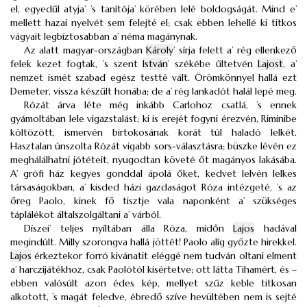
el, egyedűl atyja’ ’s tanítója’ körében lelé boldogságát. Mind e’
mellett hazai nyelvét sem felejté el; csak ebben lehellé ki titkos
vágyait legbíztosabban a’ néma magánynak.
Az alatt magyar-országban
Károly
’ sírja felett a’ rég ellenkező
felek kezet fogtak, ’s szent
István
’ székébe űltetvén
Lajost
, a’
nemzet ismét szabad egész testté vált. Örömkönnyel hallá ezt
Demeter, vissza készűlt honába; de a’ rég lankadót halál lepé meg.
Rózát árva léte még inkább Carlohoz csatlá, ’s ennek
gyámoltában lele vigazstalást; ki is erejét fogyni érezvén, Riminibe
költözött, ismervén birtokosának korát túl haladó lelkét.
Hasztalan únszolta Rózát vigabb sors-választásra; büszke lévén ez
meghálálhatni jótéteit, nyugodtan követé őt magányos lakásába.
A’ grófi ház kegyes gonddal ápolá őket, kedvet lelvén lelkes
társaságokban, a’ kisded házi gazdaságot Róza intézgeté, ’s az
őreg Paolo, kinek fő tisztje vala naponként a’ szükséges
táplálékot általszolgáltani a’ várból.
Díszei’ teljes nyíltában álla Róza, mídőn
Lajos
hadával
megindúlt. Milly szorongva hallá jöttét! Paolo alíg győzte hirekkel.
Lajos
érkeztekor forró kivánatit eléggé nem tudván oltani elment
a’ harczijátékhoz, csak Paolótól kísértetve; ott látta Tihamért, és –
ebben valósúlt azon édes kép, mellyet szűz keble titkosan
alkotott, ’s magát feledve, ébredő szíve hevültében nem is sejté