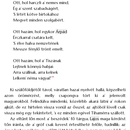
Ott, hol harczfi a’ nemes mind,
Ég a’ szent szabadságért,
’S létét kötve birtokához
Megvet minden szolgabért.
Ott hazám, hol egykor
Árpád
Érczkarral csatára kelt,
’S élve halva nemzetének
Messze fénylő trónt emelt.
Ott hazám, hol a’ Tiszának
Lejtnek könnyü habjai:
Arra szállnak, arra kelnek
Lelkem’ néma vágyai!”
*
Ki szülőföldjétől távol, váratlan hazai nyelvét hallá, képzelheti
azon örömérzést, melly csapongva tört ki a’ jelenvolt
magyarokból. Felindúlva mindenki, közelébb akará látni a’ rokon
ajkút; de ez hirtelen vissza vonúl az ősszel, az ajtóból lövell csak
vissza még egy tekíntetet, ’s ez minden egével Tihamérra szállott.
Az eltűnt lőn most a’ beszédek’ fő tárgya;
Lajos
maga kérdést
tőn iránta, de a’ gróf csak kevest értesítheté felőle, tudnillik: az