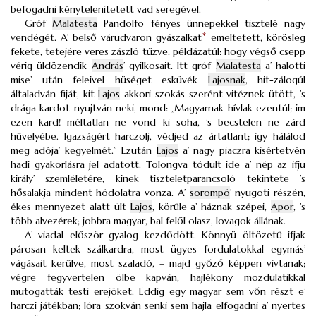
befogadni kénytelenitetett vad seregével.
Gróf
Malatesta
Pandolfo fényes ünnepekkel tisztelé nagy
vendégét. A’ belső várudvaron gyászalkat
*
emeltetett, körösleg
fekete, tetejére veres zászló tűzve, példázatúl: hogy végső csepp
vérig üldözendik
András
’ gyilkosait. Itt gróf
Malatesta
a’ halotti
mise’ után feleivel hüséget esküvék
Lajosnak
, hit-zálogúl
általadván fiját, kit
Lajos
akkori szokás szerént vitéznek ütött, ’s
drága kardot nyujtván neki, mond: „Magyarnak hívlak ezentúl; im
ezen kard! méltatlan ne vond ki soha, ’s becstelen ne zárd
hűvelyébe. Igazságért harczolj, védjed az ártatlant; így hálálod
meg adója’ kegyelmét.” Ezután
Lajos
a’ nagy piaczra kísértetvén
hadi gyakorlásra jel adatott. Tolongva tódult ide a’ nép az ifju
király’ szemléletére, kinek tiszteletparancsoló tekintete ’s
hősalakja mindent hódolatra vonza. A’
sorompó
’ nyugoti részén,
ékes mennyezet alatt ült
Lajos
, körűle a’ háznak szépei,
Apor
, ’s
több alvezérek; jobbra magyar, bal felől olasz, lovagok állának.
A’ viadal először gyalog kezdődött. Könnyü öltözetű ifjak
párosan keltek szálkardra, most ügyes fordulatokkal egymás’
vágásait kerűlve, most szaladó, – majd győző képpen vívtanak;
végre fegyvertelen ölbe kapván, hajlékony mozdulatikkal
mutogatták testi erejöket. Eddig egy magyar sem vőn részt e’
harczi játékban; lóra szokván senki sem hajla elfogadni a’ nyertes