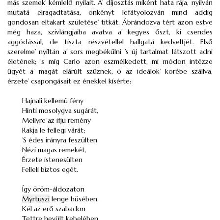
más szemek’ kémlelő nyilait. A’ díjosztás miként hata rája, nyilván
mutatá elragadtatása, önkényt lefátyolozván mind addig
gondosan eltakart születése’ titkát. Ábrándozva tért azon estve
még haza, szivlángjaiba avatva a’ kegyes őszt, ki csendes
aggódással, de tiszta részvétellel hallgatá kedveltjét. Első
szerelme’ nyíltán a’ sors megbékűlni ’s új tartalmat látszott adni
életének; ’s míg Carlo azon eszmélkedett, mi módon intézze
űgyét a’ magát elárúlt szűznek, ő az ideálok’ körébe szállva,
érzete’ csapongásait ez énekkel kísérte:
Hajnali kellemű fény
Hinti mosolygva sugárát,
Mellyre az ifju remény
Rakja le fellegi várát;
’S édes irányra feszülten
Nézi magas remekét,
Érzete istenesülten
Felleli bíztos egét.
Így öröm-áldozaton
Myrtuszi
lenge hüsében,
Kél az erő szabadon
Tettre hevült kebelében