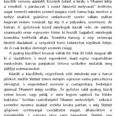
küzdők’ verseny ajánlatit. Közéjök tekint a’ király, ’s Tihamér kilép
a’ rendből, ’s párduczát ’s ezüst hímzetű melyvasát
*
leöltvén,
sugár termete minden szemet magára vont; barna haja, mentve a’
nehéz sisaktól, gyűrűzve omladozott szerte vállain, nyiltan
hagyván nemes vonásait. Igy lép ő a’ pályasíkra, szerényen, de
bátran. A’ győztesek közűl mindegyik kiszáll vele; de mintha
szunnyadó ereje egyszerre törne ki feszűlt tagjaiból, mindegyik
homokba teríttetik általa. Trombita harsog, a’ nép’ örömzaja
hirdeti diadalmát, a’ szépektől forró tekintetek röpűlnek feléje;
de ő csak királya’ derengő szemein csügg.
A’ gyalog küzdőket lovasok válták fel. Már itt több magyar állt
ki a’ viadaltérre, ’s most egyenként, majd egész csapatokban
viaskodván, karcsu paripákon tétova szökellve mutaták meg
szittya
származásokat.
Kiürűlt a’ küzdőhely, végzettnek vélé mindenki már a’ harczi
játékot, midőn
Verner
izmos ménjén, egészen vasba pánczélozva
elévágtat, ’s engedelmet nyervén a’ csatapróbára, fenhéjázó
gúnnyal Tihamért imígy szólítja: „Te győztes valál gyalog, küzdj
velem lovon, vagy pirúlj; e’ mén legyen sajátod, ha földre
buktatsz.” Szótlan csatoltatjafel Tihamér melyvértjét; ’ szikrázó
szemébe nyomva sisakját erdélyi lovára pattan, s míg
Verner
gőgösen szétnyargal csodáltatni magát, általszöktet a’
sorompófán
, ’s pajzsára ütve várja támadóját.
Verner
, egy