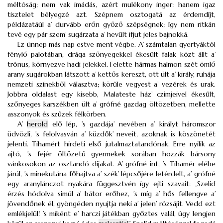
méltóság; nem vak imádás, azért mulékony inger: hanem igaz
tisztelet bélyegzé azt. Szépnem osztogatá az érdemdíjt,
példázatáúl a’ durvább erőn győző szépségnek; így nem ritkán
tevé egy pár szem’ sugárzata a’ hevűlt ifjut jeles bajnokká.
Ez ünnep más nap estve ment végbe. A’ számtalan gyertyáktól
fénylő palotában, drága szőnyegekkel ékesűlt falak közt állt a’
trónus, környezve hadi jelekkel. Felette hármas halmon szét ömlő
arany sugárokban látszott a’ kettős kereszt, ott ült a’ király, ruhája
nemzeti színekből választva; körűle vegyest a’ vezérek és urak.
Jobbra oldalast egy kisebb, Malateste ház’ czimjeivel ékesűlt,
szőnyeges karszékben ült a’ grófné gazdag öltözetben, mellette
asszonyok és szűzek félkörben.
A’
herold
elő lép, ’s gazdája’ nevében a’ királyt háromszor
üdvözli, ’s felolvasván a’ küzdők’ neveit, azoknak is köszönetét
jelenti. Tihamért hirdeti első jutalmaztatandónak. Erre nyilik az
ajtó, ’s fejér öltözetű gyermekek sorában hozzák bársony
vánkosokon az osztandó dijakat. A’ grófné int, ’s Tihamér elébe
járúl, ’s minekutána főhajtva a’ szék’ lépcsőjére letérdelt, a’ grófné
egy aranylánczot nyakára függesztvén így ejti szavait: „Szelid
érzés hódolva simúl a’ bátor erőhez, ’s míg a’ hős fellengve a’
jövendőnek él, gyöngéden nyujtja neki a’ jelen’ rózsájit. Vedd ezt
emlékjelűl! ’s míként e’ harczi játékban győztes valál, úgy lengjen