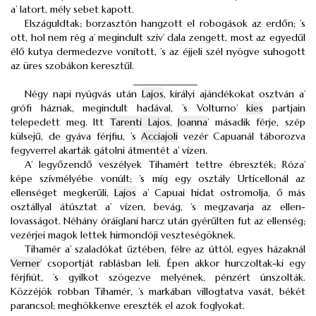
a’ latort, mély sebet kapott.
Elszáguldtak; borzasztón hangzott el robogások az erdőn; ’s
ott, hol nem rég a’ megindult szív’ dala zengett, most az egyedűl
élő kutya dermedezve vonított, ’s az éjjeli szél nyögve suhogott
az üres szobákon keresztűl.
_____________
Négy napi nyúgvás után
Lajos
, királyi ajándékokat osztván a’
grófi háznak, megindult hadával, ’s Volturno’
kies
partjain
telepedett meg. Itt
Tarenti Lajos
,
Joanna
’ másadik férje, szép
külsejű, de gyáva férjfiu, ’s
Acciajoli
vezér Capuanál táborozva
fegyverrel akarták gátolni átmentét a’ vízen.
A’ legyőzendő veszélyek Tihamért tettre ébreszték; Róza’
képe szívmélyébe vonúlt; ’s míg egy osztály Urticellonál az
ellenséget megkerűli,
Lajos
a’ Capuai hidat ostromolja, ő más
osztállyal átúsztat a’ vízen, bevág, ’s megzavarja az ellen-
lovasságot. Néhány óráiglani harcz után gyérűlten fut az ellenség;
vezérjei magok lettek hirmondóji veszteségöknek.
Tihamér a’ szaladókat űztében, félre az úttól, egyes házaknál
Verner
’ csoportját rablásban leli. Épen akkor hurczoltak-ki egy
férjfiút, ’s gyilkot szögezve melyének, pénzért únszolták.
Közzéjök robban Tihamér, ’s markában villogtatva vasát, békét
parancsol; meghökkenve ereszték el azok foglyokat.