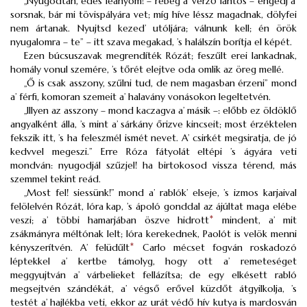
„Nyúgodtan, édes leányom! – rebeg a’ verző lantos – engedj a’
sorsnak, bár mi tövispályára vet; míg híve léssz magadnak, dölyfei
nem ártanak. Nyujtsd kezed’ utóljára; válnunk kell; én örök
nyugalomra – te” – itt szava megakad, ’s halálszín borítja el képét.
Ezen búcsuszavak megrendíték Rózát; feszűlt erei lankadnak,
homály vonul szemére, ’s tőrét elejtve oda omlik az öreg mellé.
„Ő is csak asszony, szűlni tud, de nem magasban érzeni” mond
a’ férfi, komoran szemeit a’ halavány vonásokon legeltetvén.
„Illyen az asszony – mond kaczagva a’ másik –: előbb ez öldöklő
angyalként álla, ’s mint a’ sárkány őrizve kincseit; most érzéktelen
fekszik itt, ’s ha feleszmél ismét nevet. A’ csirkét megsiratja, de jó
kedvvel megeszi.” Erre Róza fátyolát eltépi ’s ágyára veti
mondván: nyugodjál szűzjel! ha birtokosod vissza térend, más
szemmel tekint reád.
„Most fel! siessünk!” mond a’ rablók’ elseje, ’s izmos karjaival
felölelvén Rózát, lóra kap, ’s ápoló gonddal az ájúltat maga elébe
veszi; a’ többi hamarjában öszve hidrott
*
mindent, a’ mit
zsákmányra méltónak lelt; lóra kerekednek, Paolót is velök menni
kényszerítvén. A’ felüdűlt
*
Carlo mécset fogván roskadozó
léptekkel a’ kertbe támolyg, hogy ott a’ remeteséget
meggyujtván a’ várbelieket fellázítsa; de egy elkésett rabló
megsejtvén szándékát, a’ végső erővel küzdőt átgyilkolja, ’s
testét a’ hajlékba veti, ekkor az urát védő hív kutya is mardosván