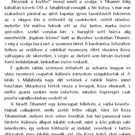
„Nézzünk a’ kertbe!” mond ismét a’ szolga, ’s Tihamér félig
kábultan követi. Ott a’ fahajléknál vonaglik a’ hív kutya, ’s már már
szakadozó párával az ajtót kaparja; gyors taszintástól felzörren
az, ’s világos lőn a’ rettentő éji cselekedet: vértől elöntve,
melyébe tőr mártva fekszik ott az ősz lantos, marka öszve
görcsűlve, szelid vonásai kín’, ’s haragtól szét húzva alig
ismerhetők. „Irgalom’ Istene!” kiált az illyeshez szokatlan Tihamér,
’s míg a’ szolga haza siet a’ szomorú hírrel, ő kardrántva, bőszülten
futkos az erdőben a’ rablókat nyomozni, éltét elszánva Róza’
váltságára; de sikeretlen, ’s végre az életerő sem birván ösztönit
forró indulatjának, lankadtan öszve roskadt.
E’ gyikoló rablás szörnyen béhatott az udvarra; magyar és
olasz nyomozó csapatok különös irányokon száguldoztak el. A’
király ’s
Malatesta
nagy díjt vetének a’ rablók’ fejére; mind
hasztalan: tikkadozva tértek vissza a’ lovagok, Róza elmaradt, ’s
méltó gyanú senkire nem eshetvén, minden töprengés csak
puszta sajnálkodásban oszlott el.
A’ fáradt Tihamért egy kémcsapat fellelvén, a’ várba késérte.
Hajnali csillagként, melly szebb létbe világít, tűnt fel Róza
Tihamérnak, mélyen érzé sebes borúltát, bár hiú panasszal nem
hirdeté. Különös állapat inkább rokonít, mint a’ köz pályán való
ismerkedés; így serken többször az indulat, veszélyek ’s tartós
áldozatok még inkább nevelik azt. Ha Róza’ külső ékei valami