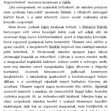
fegyvertelent” viszonzá nyomósan a’
vajda
.
„Ura seregemnek, én számolok tetteikért; de minden pórázon
nem szoktam tánczolni!” mormolá
Verner
, ’s elfojtott méreggel
kürtöt fúvat, ’s a’ mint lehetett, öszve szedé zsákmány után
kószáló csoportját.
Nem lévén czélunk
Lajos
királynak tetteit, ’s
Durazzo Károly
herczegen vett véres boszúját leírni, csak azt adjuk elő, mi
szorosan függ öszve történetünkkel: azért is Nápolyba követjük,
hová egyszerű pompával tartá bementét. Tihamér vivé előtte a’
gyász zászlót, a’ megöletett
András
’ képével; bús emlékjel minden
jobb kebelnek. A’ fővárosnak minden újságon kapó lakosi
örömzajjal fogadák az érkezőket, ’s látván a’ szoros rendet, melly
a’ magyarokat leginkább különzé, szűnve szűnt a’ rettegés, melly
nem rég minden szívet nyugtalaníta.
Lajos
áltvevén a’ Nápolyi
kormányt, öcsének kinyomozott gyilkosait keményen
megbűnteté, ’s mindenkép iparkodott a’ közbátorságot helyre
állítani, ’s a’ szédelygő elpuhúlt népet hathatós törvény alá
szorítani. Tihamér napról napra kedvesebb lőn előtte,
Apornál
szerzett ísméreti ’s munkás, de önérzetétől függő lelke, fentebb
czélokra jegyzék őt, az érdembecsülő királynál. Minden bájai az
olasz szépeknek, minden hevítő ’s szabad éleményre buzdító
mulatságok, újak bár az egyszerű magyarnak, nem törűlheték el