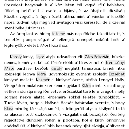
ürességet hagyának is a’ köz léten túl vágyó ifju’ keblében,
fölösleg betölte’ bal esete a’ hijányt, ’s az óhajtott dicsőség
Rózába vegyűlt, ’s úgy nézett utána, mint a’ vándor a’ leszálló
napra, tudván: útja még vad sivatagon viszi keresztűl, de a’ czélnál
szent béke jutalmazza.
Az öreg lantos’ hideg
teteme
más nap földbe takaríttatott, ’s
temetési pompa végzé a’ fellengző ünnepet, miként halál a’
legfénylőbb életet. Most Rózához.
______________
Károly
király’,
Lajos
atyja’ udvarában élt
Zács Feliczíán
, büszke
nemes, kemény erkölcsű férfiú; előbb a’ híres zendítő
Trencsényi
Máté
párthíve, később
Károly
’ meghitt tanácsosa. Ennek ritka
szépségű leánya
Klára
, udvarnokszűz gyanánt szolgált
Erzsébet
királyné mellett.
Kazmér
a’ királyné’ öccse, utóbb Lengyel király,
Visegrádon mulatván szerelemre gyúladt
Klára
iránt, ’s minthogy
vétkes indulatja meg lőn vetve, erőszakkal töré le a’ virágot, melly
sorsára nézve alatta, érdemére sokkal felette tündöklött. –
Tudva lévén, hogy a’ királyné öccsét határtalan szereté, ’s hogy
Klára
mindég társaságában élt, a’ felingerűlt atya a’ királynét tartá
az alacson tett’ eszközének, ’s vizsgálatlanúl, boszújától őrülésíg
ragadtatva dühösen rohan a’ palotába, hol a’ király önnönivel
ebédnél ült; a’ királyné’ jobb kezének négy újját elvágja, a’ hitvesét