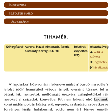
Impresszum
Feltöltési napló
Társportálok
TIHAMÉR.
Szövegforrás
Aurora. Hazai Almanach. (szerk.
folyóirat
olvasószöveg
Kisfaludy Károly) 107-211.
csoportos.
kritikai
1825
szöveg
jegyzetek
hivatkozás
A’ hajdankor’ hős-vonásin fellengve múlat a’ buzgó maradék; ’s
lefolyt idők’ homályiból világos árnyék gyanánt tűnnek fel a’
bátrak, kik, nemzetök’ méltóságát érezvén, csillagbetűkkel irák
nevöket a’ századok’ könyvébe. Kit nem lelkesit első
Lajosunk
’
kora? midőn polgári hűség, erő, egyeség, szabadság, szövetkezve
törvényes királyi hatalommal, addig nem ért fényre emelék