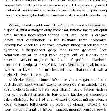
benne Róza’ emlékezetét: azon lelkek közűl volt ő, kik ha egy
tárgyat felfognak, többé el nem eresztik azt. Eleget serénykedett
az elrablottnak nyomára juthatni, de nem vala képes a’ gonoszság’
fondor szövevényibe hathatni; mellyeket itt közelebb szemlélünk.
_____________
Verner
, miként feljebb említők, előbb jött Riminibe
Lajosnál
, hol
a’ gróf őt, mint a’ magyar király’ zsoldosát, ismerve bár véren épűlt
hírét, minden becsülettel fogadá. Ott látá Rózát, ’s czéljává
jegyzé vad ösztönének, ’s bár kivánatit tiszta hódolattal
leplezgetve közeléte is hozzája, egyebet hideg tiszteletnél nem
nyerhete, ’s megbántott gőgje még inkább gyúlasztá őtet.
Nemtelen czélját az öreg Paolo segité elő; ez tudnillik nem
keveset tartván magáról, ha Rózát a’ grófhoz kísérheté,
mindenütt rajzolgatá e’ szűz’ tulajdonit.
Vernernek
egyik bíztosa,
csak hamar kivett belőle mindent, mi használhata urának, sőt a’
házhoz is elvezetteté magát.
A’ büszke
Verner
örömest köszönte vólna magának a’ Rózán
vett diadalt, azért vizsga
*
szeme fellelvén őt a’ harczjáték’ nézői
közt, ’s elértvén miként hata reája Tihamér, ezt önhitten viadalra
hivá ki, megaláztával akarván fényleni. A’ küzdés bal kimenetele
vak gyűlölségre forralá őt a’ a’ kétszeri győzödelmű ifju ellen, ’s
Róza’ kellemeit féltekenyűl irígyelvén, őt elorzani eltökélé; de
hogy minden gyanút elhárítson magától, meghitt kémjét hagyván