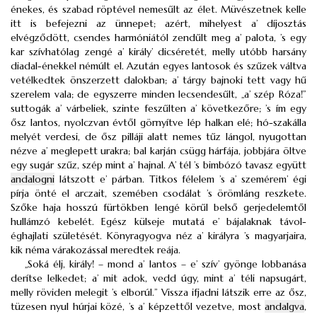
énekes, és szabad röptével nemesűlt az élet. Müvészetnek kelle
itt is befejezni az ünnepet; azért, mihelyest a’ díjosztás
elvégződött, csendes harmóniától zendűlt meg a’ palota, ’s egy
kar szívhatólag zengé a’ király’ dicséretét, melly utóbb harsány
diadal-énekkel némúlt el. Azután egyes lantosok és szűzek váltva
vetélkedtek önszerzett dalokban; a’ tárgy bajnoki tett vagy hű
szerelem vala; de egyszerre minden lecsendesűlt, „a’ szép Róza!”
suttogák a’ várbeliek, szinte feszűlten a’ következőre; ’s ím egy
ősz lantos, nyolczvan évtől görnyítve lép halkan elé; hó-szakálla
melyét verdesi, de ősz pilláji alatt nemes tűz lángol, nyugottan
nézve a’ meglepett urakra; bal karján csügg hárfája, jobbjára öltve
egy sugár szűz, szép mint a’ hajnal. A’ tél ’s bimbózó tavasz együtt
andalogni
látszott e’ párban. Titkos félelem ’s a’ szemérem’ égi
pírja önté el arczait, szemében csodálat ’s örömláng reszkete.
Szőke haja hosszú fürtökben lengé körűl belső gerjedelemtől
hullámzó kebelét. Egész külseje mutatá e’ bájalaknak távol-
éghajlati születését. Könyragyogva néz a’ királyra ’s magyarjaira,
kik néma várakozással meredtek reája.
„Soká élj, király! – mond a’ lantos – e’ szív’ gyönge lobbanása
derítse lelkedet; a’ mit adok, vedd úgy, mint a’ téli napsugárt,
melly röviden melegit ’s elborúl.” Vissza ifjadni látszik erre az ősz,
tüzesen nyul húrjai közé, ’s a’ képzettől vezetve, most
andalgva
,