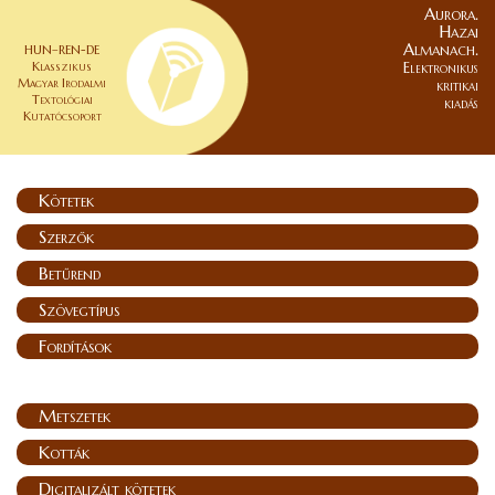
Aurora.
Hazai
Almanach.
HUN–REN-DE
Klasszikus
Elektronikus
Magyar Irodalmi
kritikai
Textológiai
kiadás
Kutatócsoport
Kötetek
Szerzők
Betűrend
Szövegtípus
Fordítások
Metszetek
Kották
Digitalizált kötetek