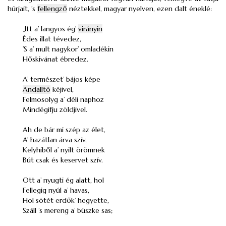
húrjait, ’s
fellengző
néztekkel, magyar nyelven, ezen dalt éneklé:
„Itt a’ langyos ég’
virányin
Édes illat tévedez,
’S a’ mult nagykor’ omladékin
Hőskivánat ébredez.
A’ természet’ bájos képe
Andalító
kéjivel,
Felmosolyg a’ déli naphoz
Mindégifju zöldjivel.
Ah de bár mi szép az élet,
A’ hazátlan árva szív,
Kelyhiből a’ nyilt örömnek
Bút csak és keservet szív.
Ott a’ nyugti ég alatt, hol
Fellegig nyúl a’ havas,
Hol sötét erdők’ hegyette,
Száll ’s mereng a’ büszke sas;