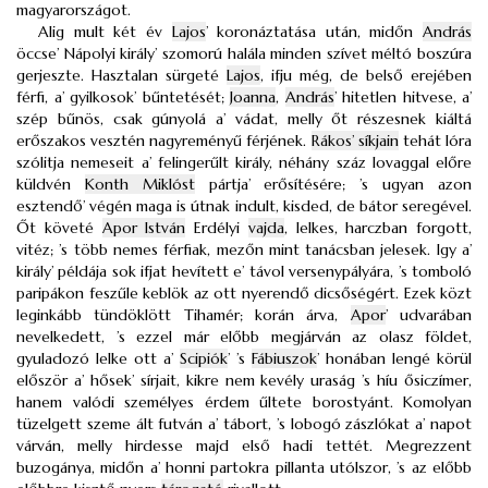
magyarországot.
Alig mult két év
Lajos
’ koronáztatása után, midőn
András
öccse’ Nápolyi király’ szomorú halála minden szívet méltó boszúra
gerjeszte. Hasztalan sürgeté
Lajos
, ifju még, de belső erejében
férfi, a’ gyilkosok’ bűntetését;
Joanna
,
András
’ hitetlen hitvese, a’
szép bűnös, csak gúnyolá a’ vádat, melly őt részesnek kiáltá
erőszakos vesztén nagyreményű férjének.
Rákos’ síkjain
tehát lóra
szólitja nemeseit a’ felingerűlt király, néhány száz lovaggal előre
küldvén
Konth Miklóst
pártja’ erősítésére; ’s ugyan azon
esztendő’ végén maga is útnak indult, kisded, de bátor seregével.
Őt követé
Apor István
Erdélyi
vajda
, lelkes, harczban forgott,
vitéz; ’s több nemes férfiak, mezőn mint tanácsban jelesek. Igy a’
király’ példája sok ifjat hevített e’ távol versenypályára, ’s tomboló
paripákon feszűle keblök az ott nyerendő dicsőségért. Ezek közt
leginkább tündöklött Tihamér; korán árva,
Apor
’ udvarában
nevelkedett, ’s ezzel már előbb megjárván az olasz földet,
gyuladozó lelke ott a’
Scipiók
’ ’s
Fábiuszok
’ honában lengé körül
először a’ hősek’ sírjait, kikre nem kevély uraság ’s híu ősiczímer,
hanem valódi személyes érdem űltete borostyánt. Komolyan
tüzelgett szeme ált futván a’ tábort, ’s lobogó zászlókat a’ napot
várván, melly hirdesse majd első hadi tettét. Megrezzent
buzogánya, midőn a’ honni partokra pillanta utólszor, ’s az előbb