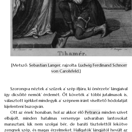
[Metsző:
Sebastian Langer
, rajzolta:
Ludwig Ferdinand Schnorr
von Carolsfeld
.]
Szorongva néztek a’ szűzek a’ szép ifjúra, ki önérzete’ lángjaival
így dicsőité nemök’ érdemét. Őt követék a’ többi jutalmasok is,
választott igékkel mindegyik a’ szépnem iránt víseltető hódolatját
kijelenteni buzogván.
Ott az ének’ honában, hol az akkor élő
Petrarca
minden szívet
elbájolt, minden hatalmas versenyge udvarában lantosokat
marasztani, kik nem szolgai bér, de baráti tisztelettől lekötve
zengnek szép, és magas érzelmeket. Hallgatók’ lángjától hevült az