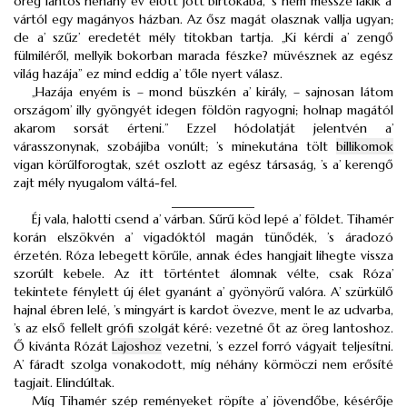
öreg lantos néhány év előtt jött birtokába, ’s nem messze lakik a’
vártól egy magányos házban. Az ősz magát olasznak vallja ugyan;
de a’ szűz’ eredetét mély titokban tartja. „Ki kérdi a’ zengő
fülmiléről, mellyik bokorban marada fészke? müvésznek az egész
világ hazája” ez mind eddig a’ tőle nyert válasz.
„Hazája enyém is – mond büszkén a’ király, – sajnosan látom
országom’ illy gyöngyét idegen földön ragyogni; holnap magától
akarom sorsát érteni.” Ezzel hódolatját jelentvén a’
várasszonynak, szobájiba vonúlt; ’s minekutána tölt
billikomok
vigan körűlforogtak, szét oszlott az egész társaság, ’s a’ kerengő
zajt mély nyugalom váltá-fel.
_____________
Éj vala, halotti csend a’ várban. Sűrű köd lepé a’ földet. Tihamér
korán elszökvén a’ vigadóktól magán tünődék, ’s áradozó
érzetén. Róza lebegett körűle, annak édes hangjait lihegte vissza
szorúlt kebele. Az itt történtet álomnak vélte, csak Róza’
tekintete fénylett új élet gyanánt a’ gyönyörű valóra. A’ szürkülő
hajnal ébren lelé, ’s mingyárt is kardot övezve, ment le az udvarba,
’s az első fellelt grófi szolgát kéré: vezetné őt az öreg lantoshoz.
Ő kivánta Rózát
Lajoshoz
vezetni, ’s ezzel forró vágyait teljesítni.
A’ fáradt szolga vonakodott, míg néhány körmöczi nem erősíté
tagjait. Elindúltak.
Míg Tihamér szép reményeket röpíte a’ jövendőbe, késérője