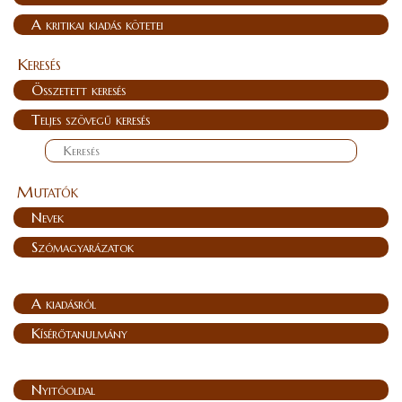
A kritikai kiadás kötetei
Keresés
Összetett keresés
Teljes szövegű keresés
Mutatók
Nevek
Szómagyarázatok
A kiadásról
Kísérőtanulmány
Nyitóoldal