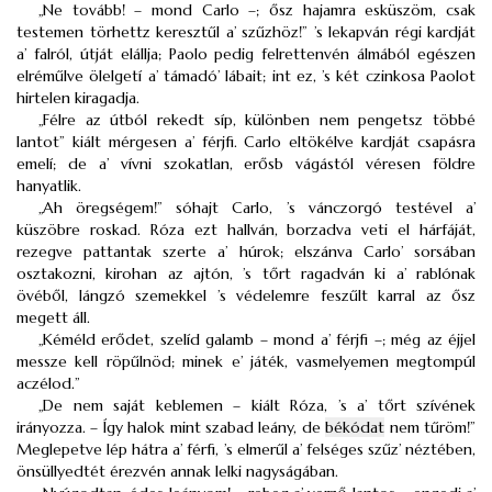
„Ne tovább! – mond Carlo –; ősz hajamra esküszöm, csak
testemen törhettz keresztűl a’ szűzhöz!” ’s lekapván régi kardját
a’ falról, útját elállja; Paolo pedig felrettenvén álmából egészen
elréműlve ölelgetí a’ támadó’ lábait; int ez, ’s két czinkosa Paolot
hirtelen kiragadja.
„Félre az útból rekedt síp, különben nem pengetsz többé
lantot” kiált mérgesen a’ férjfi. Carlo eltökélve kardját csapásra
emelí; de a’ vívni szokatlan, erősb vágástól véresen földre
hanyatlik.
„Ah öregségem!” sóhajt Carlo, ’s vánczorgó testével a’
küszöbre roskad. Róza ezt hallván, borzadva veti el hárfáját,
rezegve pattantak szerte a’ húrok; elszánva Carlo’ sorsában
osztakozni, kirohan az ajtón, ’s tőrt ragadván ki a’ rablónak
övéből, lángzó szemekkel ’s védelemre feszűlt karral az ősz
megett áll.
„Kéméld erődet, szelíd galamb – mond a’ férjfi –; még az éjjel
messze kell röpűlnöd; minek e’ játék, vasmelyemen megtompúl
aczélod.”
„De nem saját keblemen – kiált Róza, ’s a’ tőrt szívének
irányozza. – Így halok mint szabad leány, de
békódat
nem tűröm!”
Meglepetve lép hátra a’ férfi, ’s elmerűl a’ felséges szűz’ néztében,
önsüllyedtét érezvén annak lelki nagyságában.