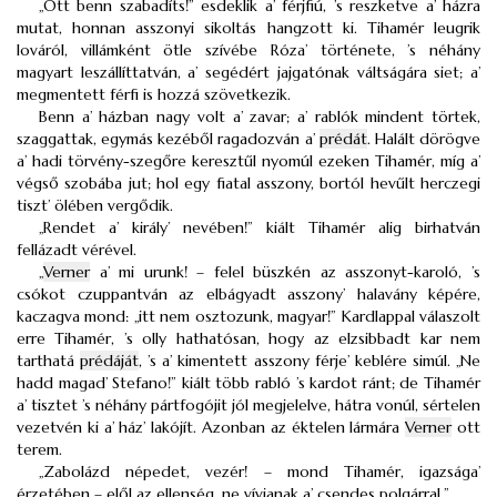
„Ott benn szabadíts!” esdeklik a’ férjfiú, ’s reszketve a’ házra
mutat, honnan asszonyi sikoltás hangzott ki. Tihamér leugrik
lováról, villámként ötle szívébe Róza’ története, ’s néhány
magyart leszállíttatván, a’ segédért jajgatónak váltságára siet; a’
megmentett férfi is hozzá szövetkezik.
Benn a’ házban nagy volt a’ zavar; a’ rablók mindent törtek,
szaggattak, egymás kezéből ragadozván a’
prédát
. Halált dörögve
a’ hadi törvény-szegőre keresztűl nyomúl ezeken Tihamér, míg a’
végső szobába jut; hol egy fiatal asszony, bortól hevűlt herczegi
tiszt’ ölében vergődik.
„Rendet a’ király’ nevében!” kiált Tihamér alig birhatván
fellázadt vérével.
„
Verner
a’ mi urunk! – felel büszkén az asszonyt-karoló, ’s
csókot czuppantván az elbágyadt asszony’ halavány képére,
kaczagva mond: „itt nem osztozunk, magyar!” Kardlappal válaszolt
erre Tihamér, ’s olly hathatósan, hogy az elzsibbadt kar nem
tarthatá
prédáját
, ’s a’ kimentett asszony férje’ keblére simúl. „Ne
hadd magad’ Stefano!” kiált több rabló ’s kardot ránt; de Tihamér
a’ tisztet ’s néhány pártfogójit jól megjelelve, hátra vonúl, sértelen
vezetvén ki a’ ház’ lakójít. Azonban az éktelen lármára
Verner
ott
terem.
„Zabolázd népedet, vezér! – mond Tihamér, igazsága’
érzetében – elől az ellenség, ne vívjanak a’ csendes polgárral.”