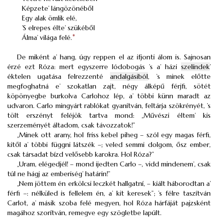
Képzete’ lángözönéből
Egy alak ömlik elé,
’S elrepes élte’ szükéből
Álma’ világa felé.
*
De miként a’ hang, úgy reppen el az ifjonti álom is. Sajnosan
érzé ezt Róza: mert egyszerre lódobogás ’s a’ házi
szelíndek
’
éktelen ugatása felrezzenté
andalgásiból
, ’s minek előtte
megfoghatná e’ szokatlan zajt, négy álképű férjfi, sötét
köpönyegbe burkolva Carlohoz lép, a’ többi künn maradt az
udvaron. Carlo mingyárt rablókat gyanítván, feltárja szökrényét, ’s
tölt erszényt feléjök tartva mond: „Művészi éltem’ kis
szerzeményét áltadom, csak távozzatok!”
„Minek ott arany, hol friss kebel piheg – szól egy magas férfi,
kitől a’ többi függni látszék –; veled semmi dolgom, ősz ember,
csak társadat bízd velősebb karokra. Hol Róza?”
„Uram, elégedjél! – mond ijedten Carlo –, vidd mindenem’, csak
túl ne hágj az emberiség’ határin!”
„Nem jöttem én erkölcsi leczkét hallgatní, – kiált háborodtan a’
férfi –: nélküled is fellelem én, a’ kit keresek”; ’s félre taszítván
Carlot, a’ másik szoba felé megyen, hol Róza hárfáját pajzsként
magához szorítván, remegve egy szögletbe lapúlt.