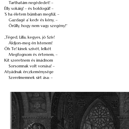
Tarthatám negédedet! –
Élly sokáig! – és boldogúl! –
’S ha életem búmban megfúl, –
Gazdagé a’ kedv és kény, –
Örűlly, hogy nem vagy szegény!“
„Téged, Lilla, kegyes, jó Szív!
Áldjon-meg én Istenem!
Óh Te! kinek szívét, lelkét
Megfognom és értenem, –
Kit szeretnem és imádnom
Sorsomnak volt vonása! –
Atyádnak érczkeménysége
Szerelmemnek sírt ása: –