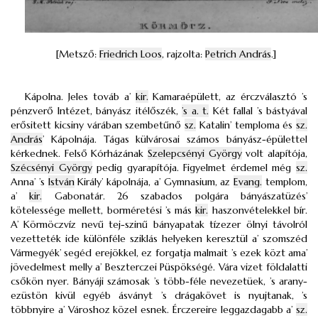
[Metsző:
Friedrich Loos
, rajzolta:
Petrich András
.]
Kápolna. Jeles továb a’
kir.
Kamaraépülett, az érczválasztó ’s
pénzverő Intézet, bányász itélőszék,
’s a. t.
Két fallal ’s bástyával
erősitett kicsiny várában szembetűnő
sz.
Katalin’ temploma és
sz.
András
’ Kápolnája. Tágas külvárosai számos bányász-épülettel
kérkednek. Felső Kórházának
Szelepcsényi György
volt alapítója,
Szécsényi György
pedig gyarapítója. Figyelmet érdemel még
sz.
Anna’ ’s
István
Király’ kápolnája, a’ Gymnasium, az
Evang.
templom,
a’
kir.
Gabonatár. 26 szabados polgára bányászatüzés’
kötelessége mellett, borméretési ’s más
kir.
haszonvételekkel bír.
A’ Körmöczvíz nevű tej-szinű bányapatak tízezer ölnyi távolról
vezetteték ide különféle sziklás helyeken keresztül a’ szomszéd
Vármegyék’ segéd erejökkel, ez forgatja malmait ’s ezek közt ama’
jövedelmest melly a’ Beszterczei Püspökségé. Vára vizet földalatti
csőkön nyer. Bányáji számosak ’s több-féle nevezetüek, ’s arany-
ezüstön kivül egyéb ásványt ’s drágakövet is nyujtanak, ’s
többnyire a’ Városhoz közel esnek. Érczereire leggazdagabb a’
sz.