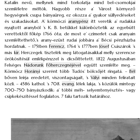
Katalin nevű, mellynek mind torkolatja mind bel-csornokjai
szemléletre méltók. Nagyobb része a’ Várost környező
hegységnek csupa bányaüreg, ez okozza a’ gyakor süllyedéseket
és szakadásokat. A’ körmöczi
aranypénz
itt veretik a’ rudakká
nyujtott aranyból ’s K. B. betűkkel különböztetik az egyebütt
verettektől főkép 1766 óta; de most e’ czímerlet csak aranyain
szemléltethető,’s arany-ezüst rudai jobbára a’ Bécsi pénzházba
hordatnak. – 1751ben
Ferencz
, 1764 ’s 1777ben
Jósef
Császárok ’s
más
kir.
Herczegek tisztelék meg látogatásaikkal melly szerencse
örökösitésül emlékpénzzel is dicsőíttetett. 1822 Augustusában
Felséges
Nádorunk
Főherczegnéjével
együtt szemlélte meg. –
Körmöcz
Horányi
szerént több Tudós’ bölcsőjét ringatá. –
Bél
bőven leírja eredetét, viszontagságait, ’s
Vályi
minden feliratait
közli. – 4586 kathol. ’s 708.
evang.
lélek lakja, ’s közülök mintegy
700–750 bányászkodik: a’ többi méh- selyemtenyésztés- vagy
csipkekészitéssel foglalatos. 7 falu tartozik határához.