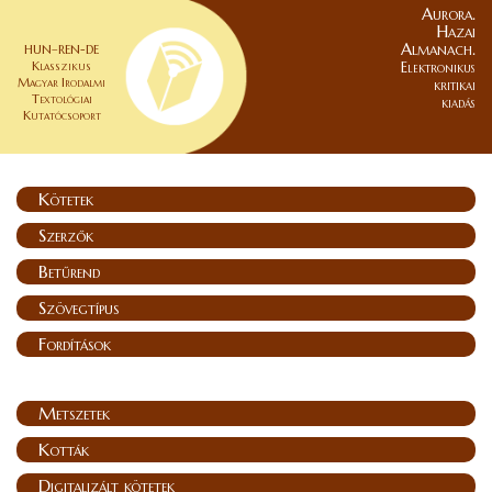
Aurora.
Hazai
Almanach.
HUN–REN-DE
Klasszikus
Elektronikus
Magyar Irodalmi
kritikai
Textológiai
kiadás
Kutatócsoport
Kötetek
Szerzők
Betűrend
Szövegtípus
Fordítások
Metszetek
Kották
Digitalizált kötetek