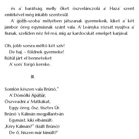
és a’ barátság, melly őket öszvelánczolá a’ Haza’ szent
emlékével még inkább szentesűl.
A’
goth
-szoba’ mélyében játszanak gyermekeik, kiket a’ két
jámbor öreg egymásnak szánt vala. A’ Leányka rózsát nyujtva a’
fiunak, szelíden néz fel reá, míg az kardocskát emelget karjával.
Oh, jobb sorsra méltó két szív!
De haj, – földnek gyermeke!
Rútúl járt el benneteket
A’ sors’ forgó kereke.
III.
Somlón készen vala Brúnó,
*
A’ Dömölki
Apátúr
,
Öszveadni a’ Mátkákat,
Eggy öreg, ősz, tisztes Úr.
Brúnó ’s Kálmán megpillantván
Egymást, kiki elbámúlt:
„Kéry Kálmán?
*
(kiált Brúnó)
De ő, hiszen már kimúlt?”