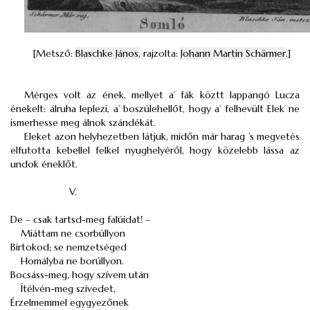
[Metsző:
Blaschke János
, rajzolta:
Johann Martin Schärmer
.]
Mérges volt az ének, mellyet a’ fák köztt lappangó Lucza
énekelt: álruha leplezi, a’ boszúlehellőt, hogy a’ felhevült Elek ne
ismerhesse meg álnok szándékát.
Eleket azon helyhezetben látjuk, midőn már harag ’s megvetés
elfutotta kebellel felkel nyughelyéről, hogy közelebb lássa az
undok éneklőt.
V.
De – csak tartsd-meg falúidat! –
Miáttam ne csorbúllyon
Birtokod; se nemzetséged
Homályba ne borúllyon.
Bocsáss-meg, hogy szívem után
Ítélvén-meg szívedet,
Érzelmemmel egygyezőnek