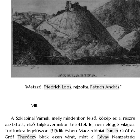
[Metsző:
Friedrich Loos
, rajzolta:
Petrich András
.]
VIII.
A’ Szklabinai Várnak, melly mindenkor felső, közép és al részre
osztatott, első talpkövei mikor tétettek-le, nem eléggé világos.
Tudtunkra legelőször 1315dik évben Maczedóniai
Danch
Gróf és
Gróf
Thuróczy
bírák ezen várat, mint a’
Révay
Nemzetség’