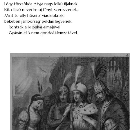
Légy törzsökös Atyja nagy lelkü fijaknak!
Kik dicső nevedre uj fényt szerezzenek,
Mint te olly hősei a’ viadaloknak,
Békében jámborság’ példáji legyenek,
Rontsák a’ ki
pulya
elméjével
Gyáván él ’s nem gondol Nemzetével.