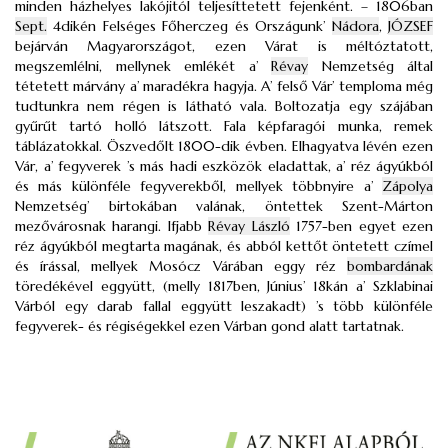
minden házhelyes lakójitól teljesíttetett fejenként. – 1806ban
Sept.
4dikén Felséges Főherczeg és Országunk’
Nádora
,
JÓZSEF
bejárván Magyarországot, ezen Várat is méltóztatott,
megszemlélni, mellynek emlékét a’
Révay
Nemzetség által
tétetett márvány a’ maradékra hagyja. A’ felső Vár’ temploma még
tudtunkra nem régen is látható vala. Boltozatja egy szájában
gyűrűt tartó holló látszott. Fala képfaragói munka, remek
táblázatokkal. Öszvedőlt 1800-dik évben. Elhagyatva lévén ezen
Vár, a’ fegyverek ’s más hadi eszközök eladattak, a’ réz ágyúkból
és más különféle fegyverekből, mellyek többnyire a’
Zápolya
Nemzetség’ birtokában valának, öntettek Szent-Márton
mezővárosnak harangi. Ifjabb
Révay László
1757-ben egyet ezen
réz ágyúkból megtarta magának, és abból kettőt öntetett czímel
és írással, mellyek Mosócz Várában eggy réz
bombardának
töredékével eggyütt, (melly 1817ben, Június’ 18kán a’ Szklabinai
Várból egy darab fallal eggyütt leszakadt) ’s több különféle
fegyverek- és régiségekkel ezen Várban gond alatt tartatnak.