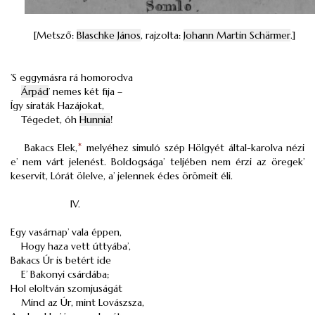
[Metsző:
Blaschke János
, rajzolta:
Johann Martin Schärmer
.]
’S eggymásra rá homorodva
Árpád
’ nemes két fija –
Így siraták Hazájokat,
Tégedet, óh
Hunnia
!
Bakacs Elek,
*
melyéhez simuló szép Hölgyét által-karolva nézi
e’ nem várt jelenést. Boldogsága’ teljében nem érzi az öregek’
keservit, Lórát ölelve, a’ jelennek édes örömeit éli.
IV.
Egy vasárnap’ vala éppen,
Hogy haza vett úttyába’,
Bakacs Úr is betért ide
E’ Bakonyi csárdába;
Hol eloltván szomjuságát
Mind az Úr, mint Lovászsza,