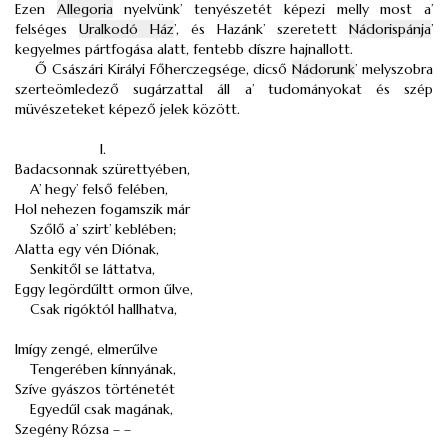
Ezen
Allegoria
nyelvünk’ tenyészetét képezi melly most a’
felséges
Uralkodó Ház
’, és Hazánk’ szeretett
Nádorispánja
’
kegyelmes pártfogása alatt, fentebb díszre hajnallott.
Ő Császári Királyi Főherczegsége, dicső
Nádorunk
’ melyszobra
szerteömledező sugárzattal áll a’ tudományokat és szép
müvészeteket képező jelek között.
I.
Badacsonnak szürettyében,
A’ hegy’ felső felében,
Hol nehezen fogamszik már
Szőlő a’ szirt’ keblében;
Alatta egy vén Diónak,
Senkitől se láttatva,
Eggy legördűltt ormon űlve,
Csak rigóktól hallhatva,
Imígy zengé, elmerűlve
Tengerében kínnyának,
Szíve gyászos történetét
Egyedűl csak magának,
Szegény Rózsa – –