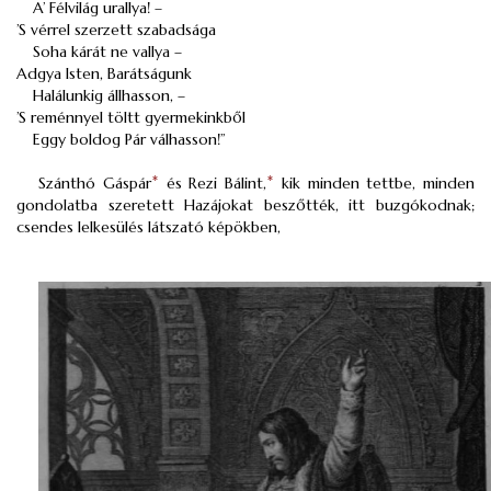
A’ Félvilág urallya! –
’S vérrel szerzett szabadsága
Soha kárát ne vallya –
Adgya Isten, Barátságunk
Halálunkig állhasson, –
’S reménnyel töltt gyermekinkből
Eggy boldog Pár válhasson!”
Szánthó Gáspár
*
és Rezi Bálint,
*
kik minden tettbe, minden
gondolatba szeretett Hazájokat beszőtték, itt buzgókodnak;
csendes lelkesülés látszató képökben,