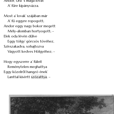
Andor, Ura’ ’s maga lovát
A’ fűre kipányvázza.
Most a’ lovak’ szájában már
A’ fű eggyre ropogott;
Andor eggy nagy bokor megett
Mély-álomban hortyogott; –
Elek oda lévén dűlve
Eggy tölgy’ görcsös tövéhez,
Szívszakadva, sohajtozva
Vágyott kedves Hölgyéhez; –
Hogy egyszerre a’ füleit
Reménytelen meghattya
Eggy közelről hangzó ének’
Lanttal kísértt
szózattya
. –