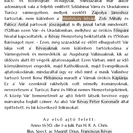
Bács- és Bodrogban el-hagyták. Mindazáltal már akkor
adományok vala a’ feljebb említett Szklabinai Várra és Uradalomra
Turócz vármegyében, mellyek ezelőtt
Zápolya Jánoshoz
tartoztak; nem különben a’
Werbőczy István
,
Zob Mihály
és
Palócz Antal
pártosok’
jószágaikat
is illy
jussal
tarták mindenütt.
1528ban ezen Vár- és Uradalomban, mellyhez az örökös
Főispáni
hivatal kapcsoltaték, a’
Révay
Nemzetség beiktattatik és 1556ban
Báróságot nyer. – Ezen, még századdal ez előtt elhagyatott Vár
lakja volt a’
Révayaknak
nem különben tartózkodása a’
Vármegyének és menedékök az Augsburgi Vallásuaknak, kik az
üldözés alatt itt végzék ájtatosságaikat. Ezen Várban, mint az idő
környülményei engedék, majd Katholikusok, majd Evangelikusok
ajtatoskodának; mindazáltal úgy ez első mint a’ másik Valláshoz
tartozó Szent Ilona’
Plébánosa
maradt a’ Várnak örökös
Káplánja
.
Ez a’ Vár ezenkivül rakhelyök volt némelly írományoknak,
nevezetesen a’ Turóczi, Barsi és Nitrai nemes Nemzetségekéinek.
A’ közép Vár’ bemeneténél az ajtó felett látszik bevésve eggy
márványba foglalt czímer. Az alsó Vár
Révay Péter
Koronaőr
által
építtetett, és bír következő felírásokat:
Az első ajtó felett:
Anno 1630. die 1-a Julii. Pax N. R. A. Chris.
Illus. Spect. ac Magnif. Dnus.
Franciscus Révay