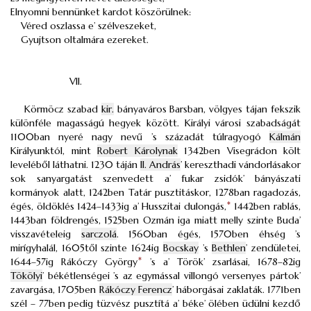
Elnyomni bennünket kardot köszörülnek:
Véred oszlassa e’ szélveszeket,
Gyujtson oltalmára ezereket.
VII.
Körmöcz szabad
kir.
bányaváros Barsban, völgyes tájan fekszik
különféle magasságú hegyek között. Királyi városi szabadságát
1100ban nyeré nagy nevű ’s századát túlragyogó
Kálmán
Királyunktól, mint
Robert Károlynak
1342ben Visegrádon költ
leveléből láthatni. 1230 táján
II. András
’ kereszthadi vándorlásakor
sok sanyargatást szenvedett a’ fukar zsidók’ bányászati
kormányok alatt, 1242ben Tatár pusztitáskor, 1278ban ragadozás,
égés, öldöklés 1424–1433ig a’ Husszitai dulongás,
*
1442ben rablás,
1443ban földrengés, 1525ben Ozmán iga miatt melly szinte Buda’
visszavételeig
sarczolá
. 1560ban égés, 1570ben éhség ’s
mirígyhalál, 1605től szinte 1624ig
Bocskay
’s
Bethlen
’ zendületei,
1644–57ig Rákóczy György
*
’s a’ Török’ zsarlásai, 1678–82ig
Tökölyi
’ békétlenségei ’s az egymással villongó versenyes pártok’
zavargása, 1705ben
Rákóczy Ferencz
’ háborgásai zaklaták. 1771ben
szél – 77ben pedig tüzvész pusztítá a’ béke’ ölében üdülni kezdő