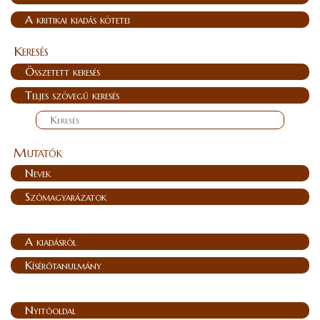
A kritikai kiadás kötetei
Keresés
Összetett keresés
Teljes szövegű keresés
Mutatók
Nevek
Szómagyarázatok
A kiadásról
Kísérőtanulmány
Nyitóoldal