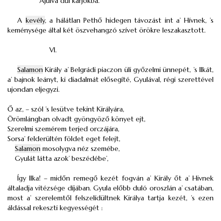
Ájulva dűl karjokba.
A
kevély
, a hálátlan Pethő hidegen távozást int a’ Hívnek, ’s
keménysége által két öszvehangzó szívet örökre leszakasztott.
VI.
Salamon
Király a’ Belgrádi piaczon üli győzelmi ünnepét, ’s Ilkát,
a’ bajnok leányt, ki diadalmát elősegíté, Gyulával, régi szerettével
ujondan eljegyzi.
Ő az, – szól ’s lesütve tekint Királyára,
Örömlángban olvadt gyöngyöző könyet ejt,
Szerelmi szemérem terjed orczájára,
Sorsa’ felderültén földet eget felejt,
Salamon
mosolygva néz szemébe,
Gyulát látta azok’ beszédébe’,
Így Ilka! – midőn remegő kezét fogván a’ Király őt a’ Hivnek
általadja vitézsége díjában. Gyula előbb duló oroszlán a’ csatában,
most a’ szerelemtől felszelídültnek Királya tartja kezét, ’s ezen
áldással rekeszti kegyességét :