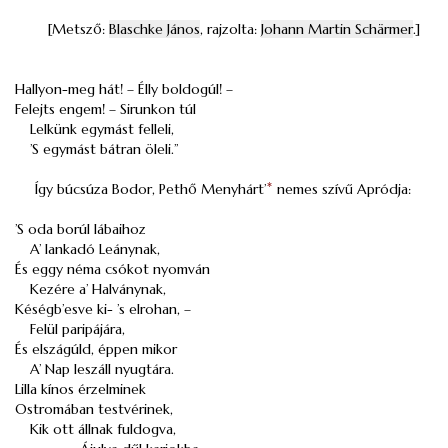
[Metsző:
Blaschke János
, rajzolta:
Johann Martin Schärmer
.]
Hallyon-meg hát! – Élly boldogúl! –
Felejts engem! – Sirunkon túl
Lelkünk egymást felleli,
’S egymást bátran öleli.”
Így búcsúza Bodor, Pethő Menyhárt’
*
nemes szívű Apródja:
’S oda borúl lábaihoz
A’ lankadó Leánynak,
És eggy néma csókot nyomván
Kezére a’ Halványnak,
Késégb’esve ki- ’s elrohan, –
Felül paripájára,
És elszágúld, éppen mikor
A’ Nap leszáll nyugtára.
Lilla kínos érzelminek
Ostromában testvérinek,
Kik ott állnak fuldogva,