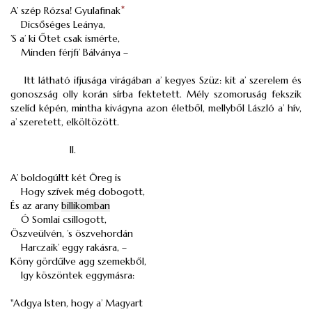
A’ szép Rózsa! Gyulafinak
*
Dicsőséges Leánya,
’S a’ ki Őtet csak ismérte,
Minden férjfi’ Bálványa –
Itt látható ifjusága virágában a’ kegyes Szüz: kit a’ szerelem és
gonoszság olly korán sírba fektetett. Mély szomoruság fekszik
szelíd képén, mintha kivágyna azon életből, mellyből László a’ hív,
a’ szeretett, elköltözött.
II.
A’ boldogúltt két Öreg is
Hogy szívek még dobogott,
És az arany
billikomban
Ó Somlai csillogott,
Öszveülvén, ’s öszvehordán
Harczaik’ eggy rakásra, –
Köny gördűlve agg szemekből,
Igy köszöntek eggymásra:
"Adgya Isten, hogy a’ Magyart