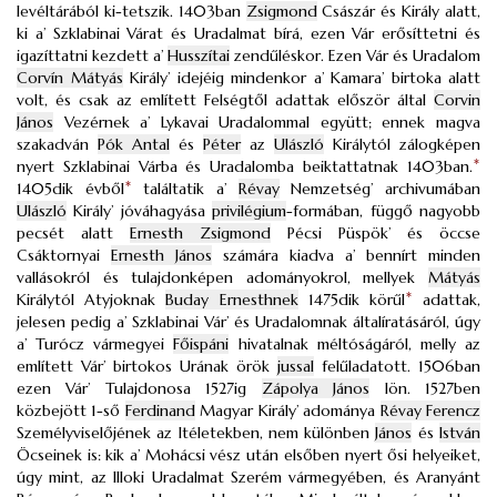
levéltárából ki-tetszik. 1403ban
Zsigmond
Császár és Király alatt,
ki a’ Szklabinai Várat és Uradalmat bírá, ezen Vár erősíttetni és
igazíttatni kezdett a’
Husszítai
zendűléskor. Ezen Vár és Uradalom
Corvín Mátyás
Király’ idejéig mindenkor a’ Kamara’ birtoka alatt
volt, és csak az említett Felségtől adattak először által
Corvin
János
Vezérnek a’ Lykavai Uradalommal együtt; ennek magva
szakadván
Pók Antal
és
Péter
az
Ulászló
Királytól zálogképen
nyert Szklabinai Várba és Uradalomba beiktattatnak 1403ban.
*
1405dik évből
*
találtatik a’
Révay
Nemzetség’ archivumában
Ulászló
Király’ jóváhagyása
privilégium
-formában, függő nagyobb
pecsét alatt
Ernesth Zsigmond
Pécsi Püspök’ és öccse
Csáktornyai
Ernesth János
számára kiadva a’ bennírt minden
vallásokról és tulajdonképen adományokrol, mellyek
Mátyás
Királytól Atyjoknak
Buday Ernesthnek
1475dik körűl
*
adattak,
jelesen pedig a’ Szklabinai Vár’ és Uradalomnak általíratásáról, úgy
a’ Turócz vármegyei
Főispáni
hivatalnak méltóságáról, melly az
említett Vár’ birtokos Urának örök
jussal
felűladatott. 1506ban
ezen Vár’ Tulajdonosa 1527ig
Zápolya János
lön. 1527ben
közbejött 1-ső
Ferdinand
Magyar Király’ adománya
Révay Ferencz
Személyviselőjének az Itéletekben, nem különben
János
és
István
Öcseinek is: kik a’ Mohácsi vész után elsőben nyert ősi helyeiket,
úgy mint, az Illoki Uradalmat Szerém vármegyében, és Aranyánt