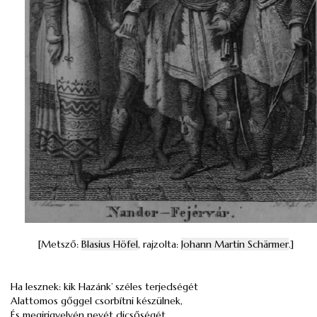
[Metsző:
Blasius Höfel
, rajzolta:
Johann Martin Schärmer
.]
Ha lesznek: kik Hazánk’ széles terjedségét
Alattomos gőggel csorbítni készülnek,
És megirigyelvén nevét dicsőségét,