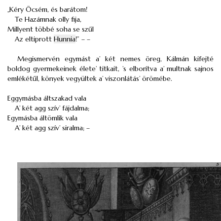
„Kéry Öcsém, és barátom!
Te Hazámnak olly fija,
Millyent többé soha se szűl
Az eltiprott
Hunnia
!” – –
Megismervén egymást a’ két nemes öreg, Kálmán kifejté
boldog gyermekeinek élete’ titkait, ’s elborítva a’ multnak sajnos
emlékétűl, könyek vegyültek a’ viszonlátás’ örömébe.
Eggymásba áltszakad vala
A’ két agg szív’ fájdalma;
Egymásba áltömlik vala
A’ két agg szív’ siralma; –