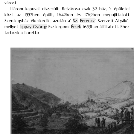
várost.
Három kapuval diszesült. Belvárosa csak 32 ház, ’s épületei
közt az 1557ben épült, 1642ben és 1769ben megujíttatott
Szentegyház ékeskedik; azután a’
Sz.
Ferencz
’ Szerzeti Atyáké,
mellyet
Lippay György
Esztergomi
Érsek
1653ban állíttatott. Ehez
tartozik a’ Loretto