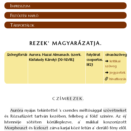
Impresszum
Feltöltési napló
Társportálok
REZEK' MAGYARÁZATJA.
Szövegforrás
Aurora. Hazai Almanach. (szerk.
folyóirat
olvasószöveg
Kisfaludy Károly) [XI-XLVIII.]
csoportos.
kritikai
1823
szöveg
jegyzetek
hivatkozás
CZÍM
REZEK
.
Auróra
nyájas tekintettel ’s csendes méltósággal
szövétneket
és Rózsafüzért tartván kezében, fellebeg a’ föld’ szinére. Az éj’
Istennéje sötéten körülleplezve, a’ mákkal koszorúzott
Morpheuszt
és
Iceloszt
zárva karjai közé letün a’ derülő fény elől.