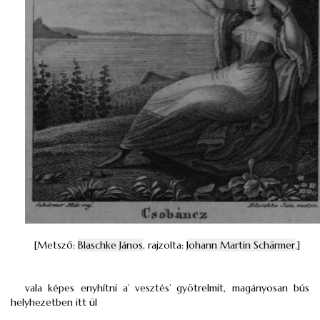
[Metsző:
Blaschke János
, rajzolta:
Johann Martin Schärmer
.]
vala képes enyhítni a’ vesztés’ gyötrelmit, magányosan bús
helyhezetben itt ül