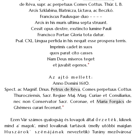
de Réva, supr. ac perpetuus Comes Cottus. Thúr. L. B.
Arcis Szklabina, Blatnicza, Lictava, ac Beczkó.
Franciscus Paulusque duo – – – –
Arcis in his muris ultima septa struunt.
Cessit opus dextre, exstincto Iumine Pauli
Francisco Portae Gloria tota datur.
Psal. CXL. Lingua perfida in his nequit esse prospera terris.
Imprimis cadet in suos
quos parat cito casses
Nam Deus miseros teget
et juvabit egenos.
*
Az ajtó mellett:
Anno Domini 1610.
Spect. ac Magnif. Dnus.
Petrus de Réva
, Comes perpetuus Cottus
Thurocziensis, Sacr. Regiae Maj. Mag. Curiae et Consiliarius,
nec non Conservator Sacr. Coronae, et
Maria Forgács
de
Ghémess curari fecerunt.
*
Ezen Vár számos gyalogság és lovagok által
őrzeték
, kiknek
mind a’ magok’, mind lovaiknak tartások (melly utóbbi maiglan
Huszárok’ szénájának
neveztetik) Turány mezővárosa’