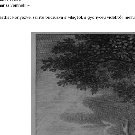
ár szivemnek! –
mátkát könyezve, szinte bucsúzva a’ világtól, a gyönyörű vidéktől, mel