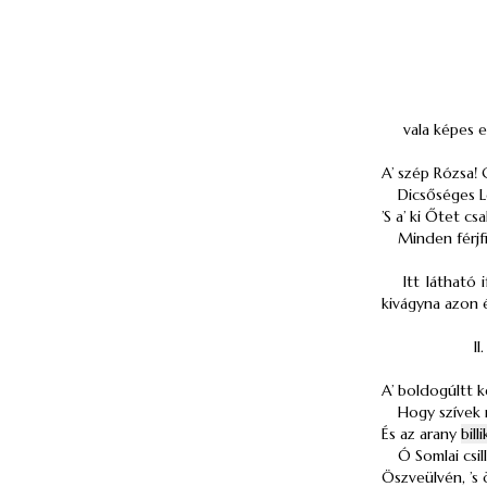
vala képes e
A’ szép Rózsa! 
Dicsőséges L
’S a’ ki Őtet cs
Minden férjfi
Itt látható
kivágyna azon él
II.
A’ boldogúltt k
Hogy szívek
És az arany
bil
Ó Somlai csil
Öszveülvén, ’s