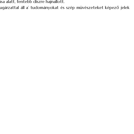
sa alatt, fentebb díszre hajnallott.
ugárzattal áll a’ tudományokat és szép müvészeteket képező jelek