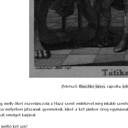
[Metsző:
Blaschke János
, rajzolta:
Jo
ág, melly őket öszvelánczolá a’ Haza’ szent emlékével még inkább szente
ba’ mélyében játszanak gyermekeik, kiket a’ két jámbor öreg egymásnak s
át emelget karjával.
 méltó két szív!