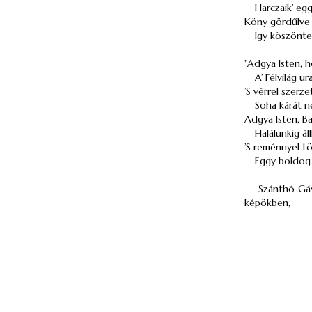
Harczaik’ egg
Köny gördűlve
Igy köszönte
"Adgya Isten, 
A’ Félvilág ura
’S vérrel szerz
Soha kárát ne
Adgya Isten, B
Halálunkig ál
’S reménnyel t
Eggy boldog 
Szánthó Gá
képökben,