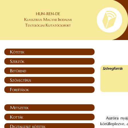
HUN–REN-DE
Klasszikus Magyar Irodalmi
Textológiai Kutatócsoport
Kötetek
Szerzők
Szövegforrás
Betűrend
Szövegtípus
Fordítások
Metszetek
Kották
Auróra
nyáj
körülleplezve,
Digitalizált kötetek