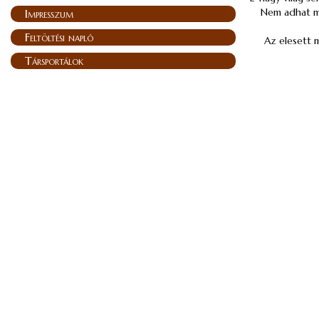
Nem adhat m
Impresszum
Feltöltési napló
Az elesett 
Társportálok