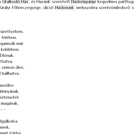
es
Uralkodó Ház
’, és Hazánk’ szeretett
Nádorispánja
’ kegyelmes pártfogá
Királyi Főherczegsége, dicső
Nádorunk
’ melyszobra szerteömledező s
zürettyében,
ő felében,
ogamszik már
’ keblében;
 Diónak,
áttatva,
t ormon űlve,
 hallhatva,
lmerűlve
kínnyának,
történetét
 magának,
– –
lgyilkolva
mnek;
emmit többé