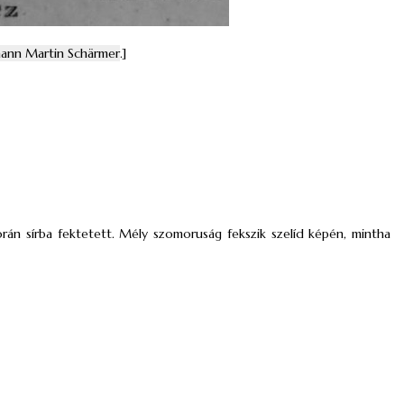
hann Martin Schärmer
.]
korán sírba fektetett. Mély szomoruság fekszik szelíd képén, mintha