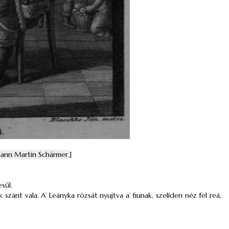
hann Martin Schärmer
.]
sűl.
zánt vala. A’ Leányka rózsát nyujtva a’ fiunak, szelíden néz fel reá,