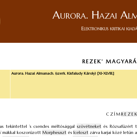
Aurora. Hazai Al
Elektronikus kritikai kiad
REZEK' MAGYARÁ
Aurora. Hazai Almanach. (szerk. Kisfaludy Károly) [XI-XLVIII.]
CZÍM
REZE
as tekintettel ’s csendes méltósággal
szövétneket
és Rózsafüzért ta
 a’ mákkal koszorúzott
Morpheuszt
és
Iceloszt
zárva karjai közé letün a