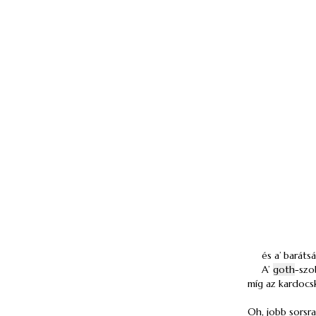
és a’ baráts
A’
goth
-szo
míg az kardocsk
Oh, jobb sorsra