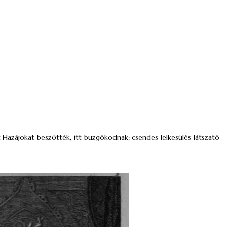
Hazájokat beszőtték, itt buzgókodnak; csendes lelkesülés látszató