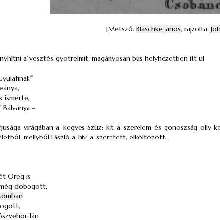
[Metsző:
Blaschke János
, rajzolta:
Jo
nyhítni a’ vesztés’ gyötrelmit, magányosan bús helyhezetben itt ül
Gyulafinak
*
eánya,
ak ismérte,
’ Bálványa –
 ifjusága virágában a’ kegyes Szüz: kit a’ szerelem és gonoszság olly 
etből, mellyből László a’ hív, a’ szeretett, elköltözött.
ét Öreg is
 még dobogott,
likomban
logott,
 öszvehordán