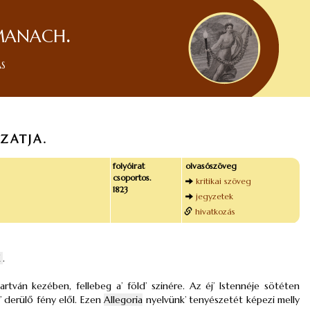
manach.
ás
ZATJA.
folyóirat
olvasószöveg
csoportos.
kritikai szöveg
1823
jegyzetek
hivatkozás
K
.
rtván kezében, fellebeg a’ föld’ szinére. Az éj’ Istennéje sötéten
’ derülő fény elől. Ezen
Allegoria
nyelvünk’ tenyészetét képezi melly