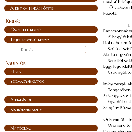
most a’ felség
Ő Császári 
A kritikai kiadás kötetei
között.
Keresés
I.
Összetett keresés
Badacsonnak s
A’ hegy’ fels
Teljes szövegű keresés
Hol nehezen f
Szőlő a’ szirt
Alatta egy vén
Senkitől se l
Mutatók
Eggy legördűlt
Nevek
Csak rigóktól
Szómagyarázatok
Imígy zengé, e
Tengerében 
Szíve gyászos 
A kiadásról
Egyedűl csak
Szegény Rózsa 
Kísérőtanulmány
Oda van ő! – fe
Örömei élte
Nyitóoldal
E’ nagy világ s