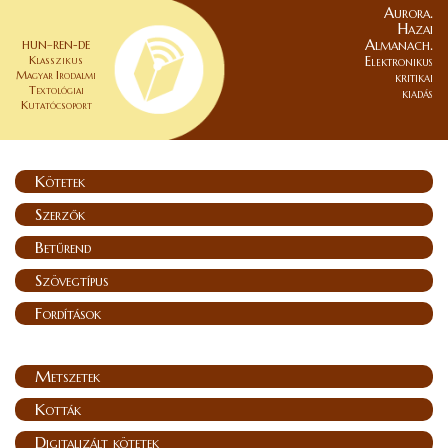
Aurora.
Hazai
Almanach.
HUN–REN-DE
Klasszikus
Elektronikus
Magyar Irodalmi
kritikai
Textológiai
kiadás
Kutatócsoport
Kötetek
Szerzők
Betűrend
Szövegtípus
Fordítások
Metszetek
Kották
Digitalizált kötetek