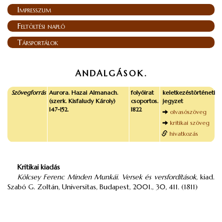
Impresszum
Feltöltési napló
Társportálok
ANDALGÁSOK.
Szövegforrás
Aurora. Hazai Almanach.
folyóirat
keletkezéstörténeti
(szerk. Kisfaludy Károly)
csoportos.
jegyzet
147-152.
1822
olvasószöveg
kritikai szöveg
hivatkozás
Kritikai kiadás
Kölcsey Ferenc Minden Munkái. Versek és versfordítások,
kiad.
Szabó G. Zoltán, Universitas, Budapest, 2001., 30, 411. (1811)