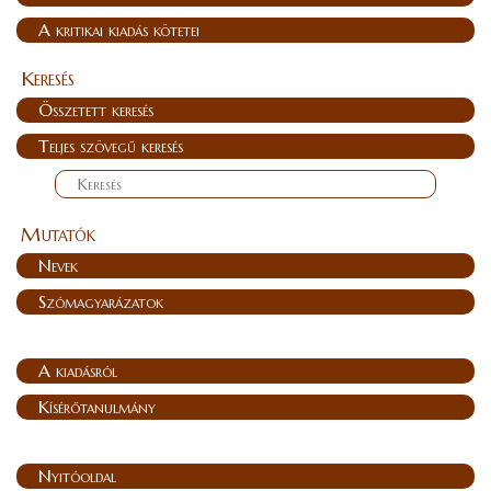
A kritikai kiadás kötetei
Keresés
Összetett keresés
Teljes szövegű keresés
Mutatók
Nevek
Szómagyarázatok
A kiadásról
Kísérőtanulmány
Nyitóoldal