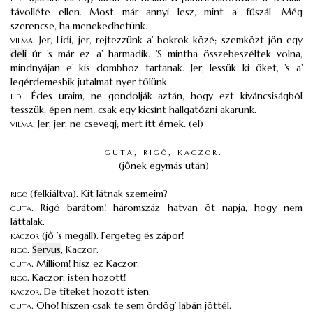
távolléte ellen. Most már annyi lesz, mint a’ fűszál. Még
szerencse, ha menekedhetünk.
vilma
.
Jer, Lidi, jer, rejtezzünk a’ bokrok közé; szemközt jön egy
deli
úr ’s már ez a’ harmadik. ’S mintha összebeszéltek volna,
mindnyájan e’ kis dombhoz tartanak. Jer, lessük ki őket, ’s a’
legérdemesbik jutalmat nyer tőlünk.
lidi
.
Édes uraim, ne gondolják aztán, hogy ezt kiváncsiságból
tesszük, épen nem; csak egy kicsínt hallgatózni akarunk.
vilma
.
Jer, jer, ne csevegj; mert itt érnek. (el)
guta, rigó, kaczor.
(jőnek egymás után)
rigó
(felkiáltva). Kit látnak szemeim?
guta
.
Rigó barátom! háromszáz hatvan öt napja, hogy nem
láttalak.
kaczor
(jő ’s megáll). Fergeteg és zápor!
rigó
.
Servus
, Kaczor.
guta
.
Milliom! hisz ez Kaczor.
rigó
.
Kaczor, isten hozott!
kaczor
.
De titeket hozott isten.
guta
.
Ohó! hiszen csak te sem ördög’ lábán jöttél.