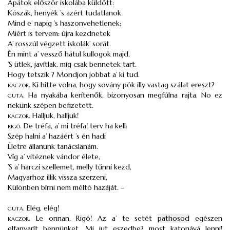
Apátok először iskolába küldött:
Kószák, henyék ’s azért tudatlanok
Mind e’ napig ’s haszonvehetlenek;
Miért is tervem: újra kezdnetek
A’ rosszúl végzett iskolák’ sorát.
Én mint a’ vessző hátul kullogok majd,
’S ütlek, javítlak, míg csak bennetek tart.
Hogy tetszik ? Mondjon jobbat a’ ki tud.
kaczor
.
Ki hitte volna, hogy sovány pók illy vastag szálat ereszt?
guta
.
Ha nyakába kerítenők, bizonyosan megfúlna rajta. No ez
nekünk szépen befizetett.
kaczor
.
Halljuk, halljuk!
rigó
.
De tréfa, a’ mi tréfa! terv ha kell:
Szép halni a’ hazáért ’s én hadi
Életre állanunk tanácslanám.
Víg a’ vitéznek vándor élete,
’S a’ harczi szellemet, melly tűnni kezd,
Magyarhoz illik vissza szerzeni,
Különben bírni nem méltó hazáját. –
guta
.
Elég, elég!
kaczor
.
Le onnan, Rigó! Az a’ te setét
pathosod
egészen
elfanyarít bennünket. Mi jut eszedbe? most katonává lenni!