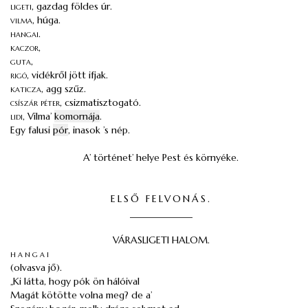
ligeti
, gazdag földes úr.
vilma
, húga.
hangai
.
kaczor
,
guta
,
rigó
, vidékről jött ifjak.
katicza
, agg szűz.
csíszár
péter
, csizmatisztogató.
lidi
, Vilma’
komornája
.
Egy falusi
pór
, inasok ’s nép.
A’ történet’ helye Pest és környéke.
ELSŐ FELVONÁS.
_____________
VÁRASLIGETI HALOM.
hangai
(olvasva jő).
„Ki látta, hogy pók ön hálóival
Magát kötötte volna meg? de a’