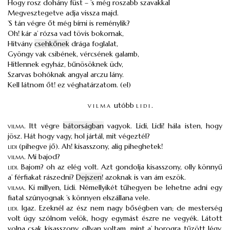
Hogy rosz dohány füst – ’s még roszabb szavakkal
Megvesztegetve adja vissza majd.
’S tán végre őt még bírni is reménylik?
Oh! kár a’ rózsa vad tövis bokornak,
Hitvány
csehkőnek
drága foglalat,
Gyöngy vak csibének, vércsének galamb,
Hitlennek egyház, bűnösöknek üdv,
Szarvas bohóknak angyal arczu lány.
Kell látnom őt! ez véghatárzatom. (el)
vilma
utóbb
lidi
.
vilma
.
Itt végre
bátorságban
vagyok. Lidi, Lidi! hála isten, hogy
jösz. Hát hogy vagy, hol jártál, mit végeztél?
lidi
(pihegve jő). Ah! kisasszony, alig piheghetek!
vilma
.
Mi bajod?
lidi
.
Bajom? oh az elég volt. Azt gondolja kisasszony, olly könnyű
a’ férfiakat rászedni?
Dejszen
! azoknak is van ám eszök.
vilma
.
Ki millyen, Lidi. Némellyikét tűhegyen be lehetne adni egy
fiatal szúnyognak ’s könnyen elszállana vele.
lidi
.
Igaz. Ezeknél az ész nem nagy bőségben van; de mesterség
volt úgy szólnom velök, hogy egymást észre ne vegyék. Látott
volna csak kisasszony, ollyan voltam, mint a’ horogra tűzött légy,