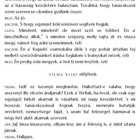
az a’ házasság’ kezdetére halasztani. Továbbá, hogy tanácskozni
ezen szerencse-dombra gyűlünk össze.
rigó
.
Az jó.
kaczor.
’S hogy egymást kölcsönösen segíteni fogjuk.
guta.
Mindent, mindent! de most szót se többet. Én a’
lánczhídhoz állok,
*
’s minden szépség, melly rajta át és vissza
megy, vámot fog adni szemeimnek. (el)
kaczor.
Én a’ fogadó’ csarnokába ülök ’s egy pohár ártatlan tej
mellett szerződésünket írásba foglalom ’s leányokat nézek. (el)
rigó.
Én pedig oda megyek, a’ hol ti nem lesztek. (el)
vilma
’s
lidi
előjőnek.
vilma
.
Lidi! ez iszonyú megbántás. Hallottad-e valaha, hogy
asszonyt illy olcsón áruljanak? Ezek a’ férfiak, ha lovat, de csak egy
együgyű birkát akarnak is vásárlani, mi nagy készülettel, ’s mi
hosszás tanácskozással fognak hozzá, mennyire kutatják
eredetét, nemzetsége’ faját, ’s uram’ fia! feleséget hármával is
négy hét alatt akarnak szerezni.
lidi
.
Jaj! lássa kisasszony, ollyan lesz ám a’ feleség is, a’ mint utána
járnak.
vilma
.
Hallgass.