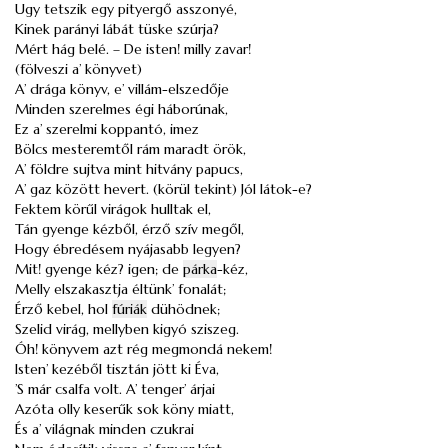
Ugy tetszik egy pityergő asszonyé,
Kinek parányi lábát tüske szúrja?
Mért hág belé. – De isten! milly zavar!
(fölveszi a’ könyvet)
A’ drága könyv, e’ villám-elszedője
Minden szerelmes égi háborúnak,
Ez a’ szerelmi koppantó, imez
Bölcs mesteremtől rám maradt örök,
A’ földre sujtva mint hitvány papucs,
A’ gaz között hevert. (körül tekint) Jól látok-e?
Fektem körűl virágok hulltak el,
Tán gyenge kézből, érző szív megől,
Hogy ébredésem nyájasabb legyen?
Mit! gyenge kéz? igen; de
párka
-kéz,
Melly elszakasztja éltünk’ fonalát;
Érző kebel, hol
fúriák
dühödnek;
Szelid virág, mellyben kigyó sziszeg.
Óh! könyvem azt rég megmondá nekem!
Isten’ kezéből tisztán jött ki Éva,
’S már csalfa volt. A’ tenger’ árjai
Azóta olly keserűk sok köny miatt,
És a’ világnak minden czukrai