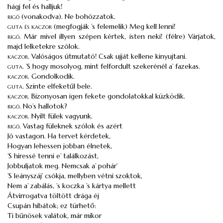
hágj fel és halljuk!
rigó
(vonakodva). Ne bohózzatok.
guta
és
kaczor
(megfogják ’s felemelik) Meg kell lenni!
rigó
.
Már mivel illyen szépen kértek, isten neki! (félre) Várjatok,
majd lelketekre szólok.
kaczor
.
Valóságos útmutató! Csak ujját kellene kinyujtani.
guta
.
’S hogy mosolyog, mint felfordult szekerénél a’ fazekas.
kaczor
.
Gondolkodik.
guta
.
Szinte elfeketűl bele.
kaczor
.
Bizonyosan igen fekete gondolatokkal küzködik.
rigó
.
No’s hallotok?
kaczor
.
Nyilt fülek vagyunk.
rigó
.
Vastag füleknek szólok és azért
Jó vastagon. Ha tervet kérdetek,
Hogyan lehessen jobban élnetek,
’S hiressé tenni e’ találkozást,
Jobbuljatok meg. Nemcsak a’ pohár’
’S leányszáj’ csókja, mellyben vétni szoktok,
Nem a’ zabálás, ’s koczka ’s kártya mellett
Átvirrogatva töltött drága éj
Csupán hibátok; ez türhető:
Ti bűnösek valátok, már mikor