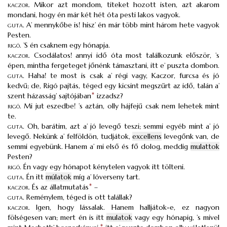
kaczor
.
Mikor azt mondom, titeket hozott isten, azt akarom
mondani, hogy én már két hét óta pesti lakos vagyok.
guta
.
A’ mennykőbe is! hisz’ én már több mint három hete vagyok
Pesten.
rigó
.
’S én csaknem egy hónapja.
kaczor
.
Csodálatos! annyi idő óta most találkozunk először, ’s
épen, mintha fergeteget jőnénk támasztani, itt e’ puszta dombon.
guta
.
Haha! te most is csak a’ régi vagy, Kaczor, furcsa és jó
kedvű; de, Rigó pajtás, téged egy kicsint megszűrt az idő, talán a’
szent házasság’ sajtójában
*
izzadsz?
rigó
.
Mi jut eszedbe! ’s aztán, olly hájfejű csak nem lehetek mint
te.
guta
.
Oh, barátim, azt a’ jó levegő teszi; semmi egyéb mint a’ jó
levegő. Nekünk a’ felföldön, tudjátok,
excellens
levegőnk van, de
semmi egyebünk. Hanem a’ mi első és fő dolog, meddig
mulattok
Pesten?
rigó
.
Én vagy egy hónapot kénytelen vagyok itt tölteni.
guta
.
Én itt
múlatok
míg a’ lóverseny tart.
kaczor
.
És az állatmutatás
*
–
guta.
Reménylem, téged is ott talállak?
kaczor
.
Igen, hogy lássalak. Hanem halljátok-e, ez nagyon
fölségesen van; mert én is itt
mulatok
vagy egy hónapig, ’s mivel
*