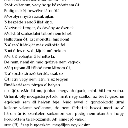
Szót váltanom, vagy hogy köszöntsem őt.
Pedig mi kéj, beszélve látni őt!
Mosolyra nyíló rózsák ajkai,
’S beszéde zengő illat’ árjai,
A’ szívnek tenger, és örvény az észnek,
Mellyből szabadulni többé nem lehet.
Hallottam őt, azt mondta: fájdalom!
’S a’ szó’ fulánkját méz váltotta fel.
’S mi édes e’ szó „fájdalom” nekem,
Mert ő sohajtá, ő lehelte ki.
De nem, nem! én még győzve nem vagyok,
Még rajtam áll többé nem látnom őt,
’S a’ sorshatározó kérdés csak ez:
Őt látni vagy nem látni, ’s ez legyen
Elmélkedésem’ tárgya e’ helyen.
lidi
(jő). Már látom, jobban megy dolgunk, mint hittem volna.
Urfiaink olly mozgásba jöttek, mint nagy szélkor az érett gabona;
egyiknek sem áll helyén feje. Még evvel a’ gondolkodó úrral
kellene valamit szólanom, de nem férhetek hozzá, mert az a’
három úr is szüntelen sarkamon van, pedig nem akarnám, hogy
körülöttem találkozzanak. Ah! ismét jő valaki!
rigó
(jő). Szép hugocskám, megálljon egy kicsint.