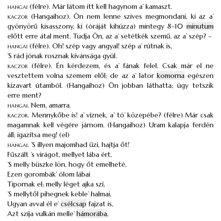
hangai
(félre). Már látom itt kell hagynom a’ kamaszt.
kaczor
(Hangaihoz). Ön nem lenne szives megmondani, ki az a’
gyönyörű kisasszony, ki (óráját kihúzza) mintegy 8–10
minutum
előtt erre átal ment. Tudja Ön, az a’ setétkék szemű, az a’ szép? –
hangai
(félre). Oh! szép vagy angyal! szép a’ rútnak is,
’S rád jónak rosznak kívánsága gyúl.
kaczor
(félre). Én kérdezem, és a’ fának felel. Csak már el ne
vesztettem volna szemem elől; de az a’ lator
komorna
egészen
kizavart útamból. (Hangaihoz) Ön jobban láthatta; úgy tetszik
erre ment?
hangai
.
Nem, amarra.
kaczor
.
Mennykőbe is! a’ víznek, a’ tó’ közepébe? (félre) Már csak
magamnak kell végére járnom. (Hangaihoz) Uram kalapja ferdén
áll; igazítsa meg! (el)
hangai
.
’S illyen majomhad űzi, hajtja őt!
Fűszált ’s virágot, mellyet lába ért,
’S melly büszke lön, hogy őt emelheté,
Ezen gorombák’ ólom lábai
Tipornak el; melly léget ajka szí,
’S mellytől pihegnek keble’ halmai,
Ugyan avval él e’
csélcsap
fajzat is,
Azt szíja vulkán melle’
hámorába
,