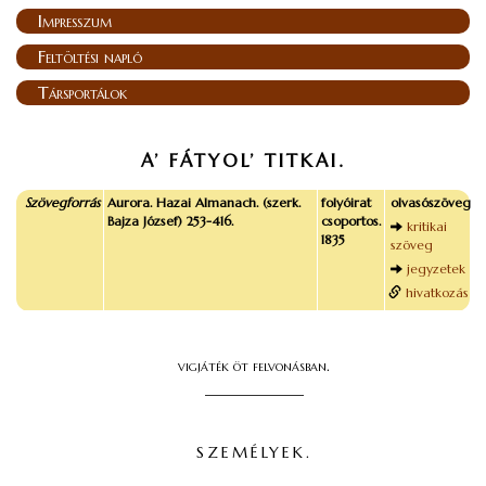
Impresszum
Feltöltési napló
Társportálok
A’ FÁTYOL’ TITKAI.
Szövegforrás
Aurora. Hazai Almanach. (szerk.
folyóirat
olvasószöveg
Bajza József) 253-416.
csoportos.
kritikai
1835
szöveg
jegyzetek
hivatkozás
vigjáték öt felvonásban.
_____________
SZEMÉLYEK.