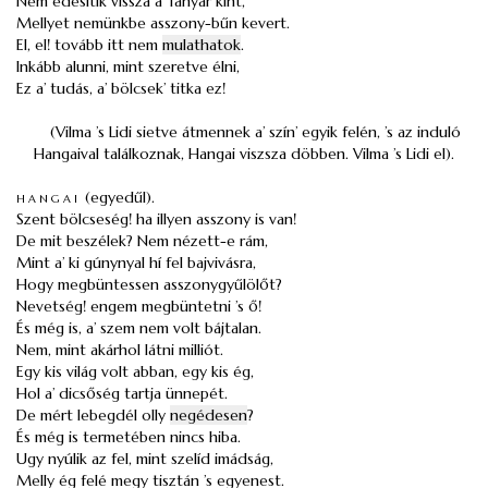
Nem édesítik vissza a’ fanyar kínt,
Mellyet nemünkbe asszony-bűn kevert.
El, el! tovább itt nem
mulathatok
.
Inkább alunni, mint szeretve élni,
Ez a’ tudás, a’ bölcsek’ titka ez!
(Vilma ’s Lidi sietve átmennek a’ szín’ egyik felén, ’s az induló
Hangaival találkoznak, Hangai viszsza döbben. Vilma ’s Lidi el).
hangai
(egyedűl).
Szent bölcseség! ha illyen asszony is van!
De mit beszélek? Nem nézett-e rám,
Mint a’ ki gúnynyal hí fel bajvivásra,
Hogy megbüntessen asszonygyűlölőt?
Nevetség! engem megbüntetni ’s ő!
És még is, a’ szem nem volt bájtalan.
Nem, mint akárhol látni milliót.
Egy kis világ volt abban, egy kis ég,
Hol a’ dicsőség tartja ünnepét.
De mért lebegdél olly
negédesen
?
És még is termetében nincs hiba.
Ugy nyúlik az fel, mint szelíd imádság,
Melly ég felé megy tisztán ’s egyenest.