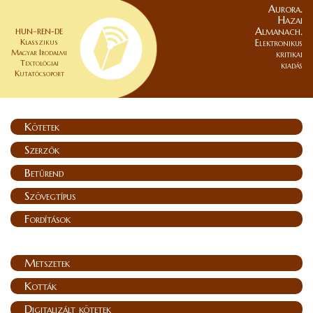
Aurora.
Hazai
Almanach.
HUN–REN-DE
Klasszikus
Elektronikus
Magyar Irodalmi
kritikai
Textológiai
kiadás
Kutatócsoport
Kötetek
Szerzők
Betűrend
Szövegtípus
Fordítások
Metszetek
Kották
Digitalizált kötetek