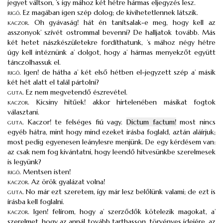
jegyet váltson, ’s igy mához két hétre hármas eljegyzés lesz.
rigó
.
Ez magában igen szép dolog; de kivihetetlennek látszik.
kaczor
.
Oh gyávaság! hát én tanítsalak-e meg, hogy kell az
asszonyok’ szívét ostrommal bevenni? De halljatok tovább. Más
két hetet nászkészületekre fordíthatunk, ’s mához négy hétre
úgy kell intéznünk a’ dolgot, hogy a’ hármas menyekzőt együtt
tánczolhassuk el.
rigó
.
Igen! de hátha a’ két első hétben el-jegyzett szép a’ másik
két hét alatt el talál pártolni?
guta
.
Ez nem megvetendő észrevétel.
kaczor
.
Kicsiny hitűek! akkor hirtelenében másikat fogtok
választani.
guta
.
Kaczor! te felséges fiú vagy.
Dictum factum!
most nincs
egyéb hátra, mint hogy mind ezeket irásba foglald, aztán aláírjuk;
most pedig egyenesen leánylesre menjünk. De egy kérdésem van:
az csak nem fog kivántatni, hogy leendő hitvesünkbe szerelmesek
is legyünk?
rigó
.
Mentsen isten!
kaczor
.
Az örök gyalázat volna!
guta
.
No már ezt szeretem, így már lesz belőlünk valami; de ezt is
írásba kell foglalni.
kaczor
.
Igen! felírom, hogy a’ szerződők kötelezik magokat, a’
szerelmet, hogy az annál tovább tarthasson, törvényes idejére, az