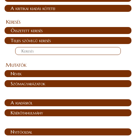
A kritikai kiadás kötetei
Keresés
Összetett keresés
Teljes szövegű keresés
Mutatók
Nevek
Szómagyarázatok
A kiadásról
Kísérőtanulmány
Nyitóoldal