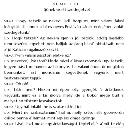
vilma, lidi.
(jőnek violát szedegetve)
vilma
.
Hogy tetszik az neked, Lidi, hogy mi, mint valami falusi
leánykák, itt ennek a’ híres neves Pest’ városának erdejében violát
szedegetünk?
lidi
.
Hogy tetszik? Az nekem igen is jól tetszik, addig legalább
nem teszünk egyebet; nem halljuk az öreg bácsi’ oktatásait; nem
a’ jó Katicza’ rágalmazó szavát.
vilma
.
Nem valami pásztori élet-e ez?
lidi
(nevetve). Pásztori? Node mivel a’ kisaszszonynak úgy tetszik,
legyen pásztori; hanem az bizonyos, ha valami finom úr meglátna
bennünket, azt mondaná: kegyetlenek vagyunk, mert
testvéreinket tépjük.
vilma
.
Oh oh!
lidi
.
Talán nem? Hiszen mi épen olly gyengék ’s ártatlanok
vagyunk, mint ez a’ kis ibolya, melly ide a’ bokor megé bújt ’s
mellyet én tüstént leszakasztok.
vilma
.
Ugy hát inkább ne is szakaszd le, Lidi.
lidi
.
Miért ne szakasztanám? Ihol ni, melly szép, milly gyönyörűn
csillog benne a’ harmat, mint egy kis drága gyöngy.
vilma
.
Lásd, lásd, most egy ártatlanságot téptél el, ’s a’ mit te elég