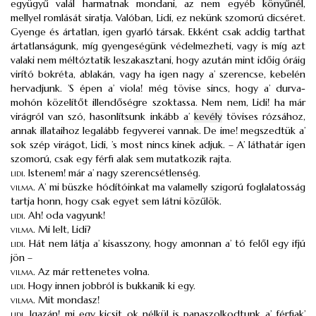
együgyű valál harmatnak mondani, az nem egyéb
könyűnél
,
mellyel romlását siratja. Valóban, Lidi, ez nekünk szomorú dicséret.
Gyenge és ártatlan, igen gyarló társak. Ekként csak addig tarthat
ártatlanságunk, míg gyengeségünk védelmezheti, vagy is míg azt
valaki nem méltóztatik leszakasztani, hogy azután mint időig óráig
virító bokréta, ablakán, vagy ha igen nagy a’ szerencse, kebelén
hervadjunk. ’S épen a’ viola! még tövise sincs, hogy a’ durva-
mohón közelítőt illendőségre szoktassa. Nem nem, Lidi! ha már
virágról van szó, hasonlítsunk inkább a’
kevély
tövises rózsához,
annak illataihoz legalább fegyverei vannak. De ime! megszedtük a’
sok szép virágot, Lidi, ’s most nincs kinek adjuk. – A’ láthatár igen
szomorú, csak egy férfi alak sem mutatkozik rajta.
lidi
.
Istenem! már a’ nagy szerencsétlenség.
vilma
.
A’ mi büszke hódítóinkat ma valamelly szigorú foglalatosság
tartja honn, hogy csak egyet sem látni közűlök.
lidi
.
Ah! oda vagyunk!
vilma
.
Mi lelt, Lidi?
lidi
.
Hát nem látja a’ kisasszony, hogy amonnan a’ tó felől egy ifjú
jön –
vilma
.
Az már rettenetes volna.
lidi
.
Hogy innen jobbról is bukkanik ki egy.
vilma
.
Mit mondasz!
lidi
.
Igazán! mi egy kicsit ok nélkül is panaszolkodtunk a’ férfiak’