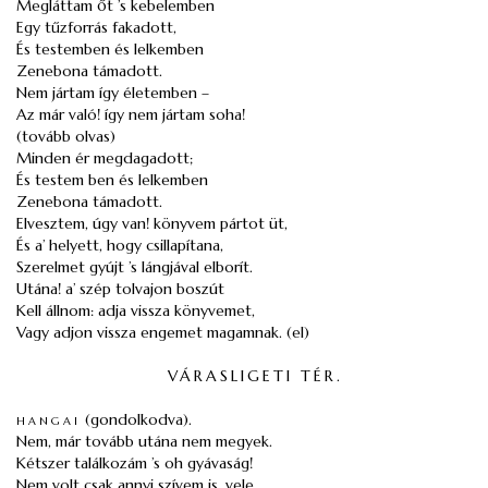
Megláttam őt ’s kebelemben
Egy tűzforrás fakadott,
És testemben és lelkemben
Zenebona támadott.
Nem jártam így életemben –
Az már való! így nem jártam soha!
(tovább olvas)
Minden ér megdagadott;
És testem ben és lelkemben
Zenebona támadott.
Elvesztem, úgy van! könyvem pártot üt,
És a’ helyett, hogy csillapítana,
Szerelmet gyújt ’s lángjával elborít.
Utána! a’ szép tolvajon boszút
Kell állnom: adja vissza könyvemet,
Vagy adjon vissza engemet magamnak. (el)
VÁRASLIGETI TÉR.
hangai
(gondolkodva).
Nem, már tovább utána nem megyek.
Kétszer találkozám ’s oh gyávaság!
Nem volt csak annyi szívem is, vele