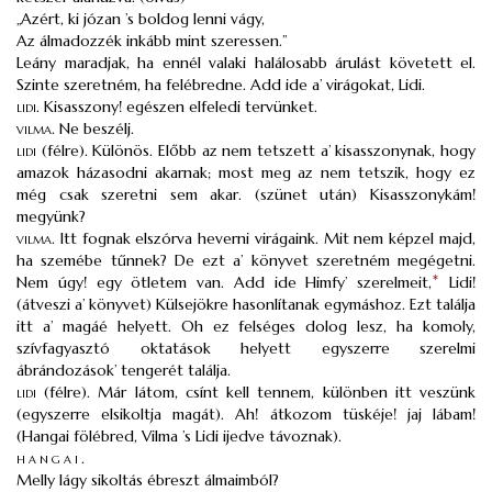
„Azért, ki józan ’s boldog lenni vágy,
Az álmadozzék inkább mint szeressen.”
Leány maradjak, ha ennél valaki halálosabb árulást követett el.
Szinte szeretném, ha felébredne. Add ide a’ virágokat, Lidi.
lidi
.
Kisasszony! egészen elfeledi tervünket.
vilma
.
Ne beszélj.
lidi
(félre). Különös. Előbb az nem tetszett a’ kisasszonynak, hogy
amazok házasodni akarnak; most meg az nem tetszik, hogy ez
még csak szeretni sem akar. (szünet után) Kisasszonykám!
megyünk?
vilma
.
Itt fognak elszórva heverni virágaink. Mit nem képzel majd,
ha szemébe tűnnek? De ezt a’ könyvet szeretném megégetni.
Nem úgy! egy ötletem van. Add ide Himfy’ szerelmeit,
*
Lidi!
(átveszi a’ könyvet) Külsejökre hasonlítanak egymáshoz. Ezt találja
itt a’ magáé helyett. Oh ez felséges dolog lesz, ha komoly,
szívfagyasztó oktatások helyett egyszerre szerelmi
ábrándozások’ tengerét találja.
lidi
(félre). Már látom, csínt kell tennem, különben itt veszünk
(egyszerre elsikoltja magát). Ah! átkozom tüskéje! jaj lábam!
(Hangai fölébred, Vilma ’s Lidi ijedve távoznak).
hangai
.
Melly lágy sikoltás ébreszt álmaimból?