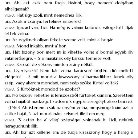
lidi
.
Ah! azt csak nem fogja kívánni, hogy nemem’ dolgában
elhallgassak?
vilma
.
Hát úgy szólj, mint nemedhez illik.
lidi
.
Azok a’ csunya, fertelmes emberek!
vilma
.
Igazad van, Lidi. Ha még is valami különös, válogatott ifjak
lettek volna.
lidi
.
Az egyiknek ollyan fekete szeme volt, mint a’ bogár.
vilma
.
Mond inkább, mint a’ bor.
lidi
.
Hát bizony bor! mert mi is vihette volna a’ bornál egyéb illy
vakmerőségre. – ’S a’ másiknak olly karcsú termete volt.
vilma
.
Karcsú, de vékony minden arány nélkűl.
lidi
.
Gyertyaszál! Nem kár volna karácson’ bőjtén dió mellett
elégetni. – ’S mit mond a’ kisasszony a’ harmadikhoz, kinek olly
szép, vagy akarom mondani, nem szép szőke fürtei voltak?
vilma
.
’S fürtöknek mondod te azokat?
lidi
.
No bizony! lehetne is lenszöszből fürtöket csinálni. Szerettem
volna hajából madzagot sodorni ’s egypár seregélyt akasztani reá.
– (félre) Ah istenem! csak az enyém volna, megsimogatnám azt a’
szőke haját, ’s azt mondanám, selymet illettem meg.
vilma
.
’S aztán ha a’ világ’ szépségei volnának is, Lidi, nekünk
haragudnunk illik.
lidi
.
Ah! biz’ azt kellene ám; de tudja kisasszony, hogy a’ harag a’