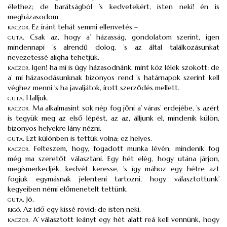
élethez; de barátságból ’s kedvetekért, isten neki! én is
megházasodom.
kaczor
.
Ez iránt tehát semmi ellenvetés –
guta
.
Csak az, hogy a’ házasság, gondolatom szerint, igen
mindennapi ’s alrendű dolog, ’s az által találkozásunkat
nevezetessé aligha tehetjük.
kaczor
.
Igen! ha mi is úgy házasodnánk, mint köz lélek szokott; de
a’ mi házasodásunknak bizonyos rend ’s határnapok szerint kell
véghez menni ’s ha javaljátok, írott szerződés mellett.
guta
.
Halljuk.
kaczor
.
Ma alkalmasint sok nép fog jőni a’ váras’ erdejébe, ’s azért
is tegyük meg az első lépést, az az, álljunk el, mindenik külön,
bizonyos helyekre lány nézni.
guta
.
Ezt különben is tettük volna; ez helyes.
kaczor
.
Felteszem, hogy, fogadott munka lévén, mindenik fog
még ma szeretőt választani. Egy hét elég, hogy utána járjon,
megismerkedjék, kedvét keresse, ’s így mához egy hétre azt
fogjuk egymásnak jelenteni tartozni, hogy választottunk’
kegyeiben némi előmenetelt tettünk.
guta
.
Jó.
rigó
.
Az idő egy kissé rövid; de isten neki.
kaczor
.
A’ választott leányt egy hét alatt reá kell vennünk, hogy