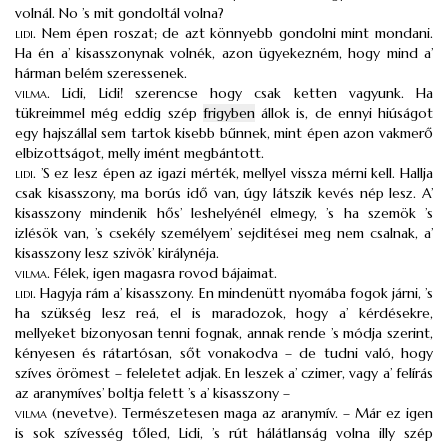
volnál. No ’s mit gondoltál volna?
lidi
.
Nem épen roszat; de azt könnyebb gondolni mint mondani.
Ha én a’ kisasszonynak volnék, azon ügyekezném, hogy mind a’
hárman belém szeressenek.
vilma
.
Lidi, Lidi! szerencse hogy csak ketten vagyunk. Ha
tükreimmel még eddig szép
frigyben
állok is, de ennyi hiúságot
egy hajszállal sem tartok kisebb bűnnek, mint épen azon vakmerő
elbizottságot, melly imént megbántott.
lidi
.
’S ez lesz épen az igazi mérték, mellyel vissza mérni kell. Hallja
csak kisasszony, ma borús idő van, úgy látszik kevés nép lesz. A’
kisasszony mindenik hős’ leshelyénél elmegy, ’s ha szemök ’s
izlésök van, ’s csekély személyem’ sejditései meg nem csalnak, a’
kisasszony lesz szivök’ királynéja.
vilma
.
Félek, igen magasra rovod bájaimat.
lidi
.
Hagyja rám a’ kisasszony. En mindenütt nyomába fogok járni, ’s
ha szükség lesz reá, el is maradozok, hogy a’ kérdésekre,
mellyeket bizonyosan tenni fognak, annak rende ’s módja szerint,
kényesen és rátartósan, sőt vonakodva – de tudni való, hogy
szíves örömest – feleletet adjak. En leszek a’ czimer, vagy a’ felírás
az aranymíves’ boltja felett ’s a’ kisasszony –
vilma
(nevetve). Természetesen maga az aranymív. – Már ez igen
is sok szívesség tőled, Lidi, ’s rút hálátlanság volna illy szép