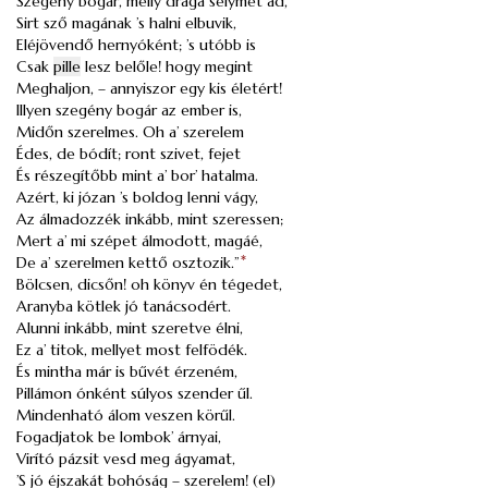
Szegény bogár, melly drága selymet ad,
Sirt sző magának ’s halni elbuvik,
Eléjövendő hernyóként; ’s utóbb is
Csak
pille
lesz belőle! hogy megint
Meghaljon, – annyiszor egy kis életért!
Illyen szegény bogár az ember is,
Midőn szerelmes. Oh a’ szerelem
Édes, de bódít; ront szivet, fejet
És részegítőbb mint a’ bor’ hatalma.
Azért, ki józan ’s boldog lenni vágy,
Az álmadozzék inkább, mint szeressen;
Mert a’ mi szépet álmodott, magáé,
De a’ szerelmen kettő osztozik.”
*
Bölcsen, dicsőn! oh könyv én tégedet,
Aranyba kötlek jó tanácsodért.
Alunni inkább, mint szeretve élni,
Ez a’ titok, mellyet most felfödék.
És mintha már is bűvét érzeném,
Pillámon ónként súlyos szender űl.
Mindenható álom veszen körűl.
Fogadjatok be lombok’ árnyai,
Virító pázsit vesd meg ágyamat,
’S jó éjszakát bohóság – szerelem! (el)