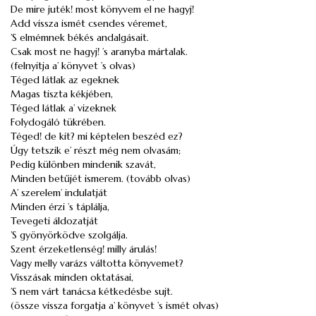
De mire juték! most könyvem el ne hagyj!
Add vissza ismét csendes véremet,
’S elmémnek békés andalgásait.
Csak most ne hagyj! ’s aranyba mártalak.
(felnyitja a’ könyvet ’s olvas)
Téged látlak az egeknek
Magas tiszta kékjében,
Téged látlak a’ vizeknek
Folydogáló tükrében.
Téged! de kit? mi képtelen beszéd ez?
Úgy tetszik e’ részt még nem olvasám;
Pedig különben mindenik szavát,
Minden betűjét ismerem. (tovább olvas)
A’ szerelem’ indulatját
Minden érzi ’s táplálja,
Tevegeti áldozatját
’S gyönyörködve szolgálja.
Szent érzeketlenség! milly árulás!
Vagy melly varázs váltotta könyvemet?
Visszásak minden oktatásai,
’S nem várt tanácsa kétkedésbe sujt.
(össze vissza forgatja a’ könyvet ’s ismét olvas)