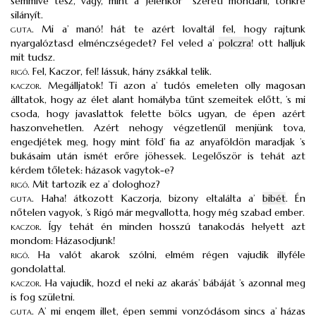
semmivé tesz, vagy, mint a’ Jelenkor
szereti mondani, tönkre
silányít.
guta
.
Mi a’ manó! hát te azért lovaltál fel, hogy rajtunk
nyargalóztasd elménczségedet? Fel veled a’
polczra
! ott halljuk
mit tudsz.
rigó
.
Fel, Kaczor, fel! lássuk, hány zsákkal telik.
kaczor
.
Megálljatok! Ti azon a’ tudós emeleten olly magosan
álltatok, hogy az élet alant homályba tűnt szemeitek előtt, ’s mi
csoda, hogy javaslattok felette bölcs ugyan, de épen azért
haszonvehetlen. Azért nehogy végzetlenűl menjünk tova,
engedjétek meg, hogy mint föld’ fia az anyaföldön maradjak ’s
bukásaim után ismét erőre jöhessek. Legelőször is tehát azt
kérdem tőletek: házasok vagytok-e?
rigó
.
Mit tartozik ez a’ dologhoz?
guta
.
Haha! átkozott Kaczorja, bizony eltalálta a’
bibét
. Én
nőtelen vagyok, ’s Rigó már megvallotta, hogy még szabad ember.
kaczor
.
Így tehát én minden hosszú tanakodás helyett azt
mondom: Házasodjunk!
rigó
.
Ha valót akarok szólni, elmém régen vajudik illyféle
gondolattal.
kaczor
.
Ha vajudik, hozd el neki az akarás’ bábáját ’s azonnal meg
is fog születni.
guta
.
A’ mi engem illet, épen semmi vonzódásom sincs a’ házas