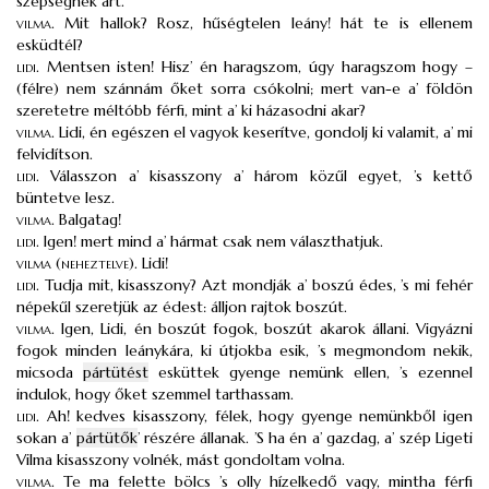
szépségnek árt.
vilma
.
Mit hallok? Rosz, hűségtelen leány! hát te is ellenem
esküdtél?
lidi
.
Mentsen isten! Hisz’ én haragszom, úgy haragszom hogy –
(félre) nem szánnám őket sorra csókolni; mert van-e a’ földön
szeretetre méltóbb férfi, mint a’ ki házasodni akar?
vilma
.
Lidi, én egészen el vagyok keserítve, gondolj ki valamit, a’ mi
felvidítson.
lidi
.
Válasszon a’ kisasszony a’ három közűl egyet, ’s kettő
büntetve lesz.
vilma
.
Balgatag!
lidi
.
Igen! mert mind a’ hármat csak nem választhatjuk.
vilma
(neheztelve).
Lidi!
lidi
.
Tudja mit, kisasszony? Azt mondják a’ boszú édes, ’s mi fehér
népekűl szeretjük az édest: álljon rajtok boszút.
vilma
.
Igen, Lidi, én boszút fogok, boszút akarok állani. Vigyázni
fogok minden leánykára, ki útjokba esik, ’s megmondom nekik,
micsoda
pártütést
esküttek gyenge nemünk ellen, ’s ezennel
indulok, hogy őket szemmel tarthassam.
lidi
.
Ah! kedves kisasszony, félek, hogy gyenge nemünkből igen
sokan a’
pártütők
’ részére állanak. ’S ha én a’ gazdag, a’ szép Ligeti
Vilma kisasszony volnék, mást gondoltam volna.
vilma
.
Te ma felette bölcs ’s olly hízelkedő vagy, mintha férfi