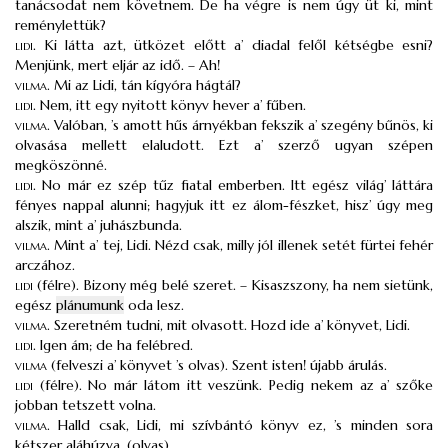
tanácsodat nem követnem. De ha végre is nem úgy üt ki, mint
reménylettük?
lidi
.
Ki látta azt, ütközet előtt a’ diadal felől kétségbe esni?
Menjünk, mert eljár az idő. – Ah!
vilma
.
Mi az Lidi, tán kígyóra hágtál?
lidi
.
Nem, itt egy nyitott könyv hever a’ fűben.
vilma
.
Valóban, ’s amott hűs árnyékban fekszik a’ szegény bűnös, ki
olvasása mellett elaludott. Ezt a’ szerző ugyan szépen
megköszönné.
lidi
.
No már ez szép tűz fiatal emberben. Itt egész világ’ láttára
fényes nappal alunni; hagyjuk itt ez álom-fészket, hisz’ úgy meg
alszik, mint a’ juhászbunda.
vilma
.
Mint a’ tej, Lidi. Nézd csak, milly jól illenek setét fürtei fehér
arczához.
lidi
(félre). Bizony még belé szeret. – Kisaszszony, ha nem sietünk,
egész
plánumunk
oda lesz.
vilma
.
Szeretném tudni, mit olvasott. Hozd ide a’ könyvet, Lidi.
lidi
.
Igen ám; de ha felébred.
vilma
(felveszi a’ könyvet ’s olvas). Szent isten! újabb árulás.
lidi
(félre). No már látom itt veszünk. Pedig nekem az a’ szőke
jobban tetszett volna.
vilma
.
Halld csak, Lidi, mi szívbántó könyv ez, ’s minden sora
kétszer aláhúzva. (olvas)