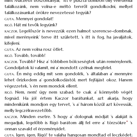
mint Macbeth’ boszorkányai,
itt e’ puszta dombon olly véletlenül
találkozánk, nem volna-e méltó tervről gondolkodni, mellyel
találkozásunkat örökre nevezetessé tegyük?
guta
.
Mennyei gondolat!
rigó
.
Hát mi tevők legyünk?
kaczor
.
Legelőször is nevezzük ezen halmot szerencse-dombnak,
mivel merényeink’ terve itt született, ’s itt is fog, ha javaljátok,
kifejleni.
guta
.
Az nem volna rosz ötlet.
rigó
.
Tovább, tovább!
kaczor
.
Tovább? Hisz a’ többiben bölcseségtek után reménylenék.
Gondoljatok ki valamit, mi a’ mondott czélnak megfelel.
guta
.
Én még eddig mit sem gondolék, ’s általában a’ mennyire
lehet őrizkedem a’ gondolkodástól; mert fejfájást okoz. Hanem
végezzetek, ’s én nem mondok ellent.
rigó
.
Nem, nem! úgy nem szabad; te csak a’ könnyebb végét
fognád. Ha jól értem Kaczor barátunkat, azt akarja, hogy
mindenikünk mondjon egy tervet, ’s a’ három közűl azt kövessük,
melly legczélravezetőbb.
kaczor
.
Minden esetre. ’S hogy a’ dolognak módját ’s alakját is
megadjuk, legelőbb is Rigó barátom állj fel erre a’ törzsökre
*
’s
onnan szavald el érzeményidet.
guta
.
Igen, igen, Rigó! te valaha hangosan mondtad el leczkédet;