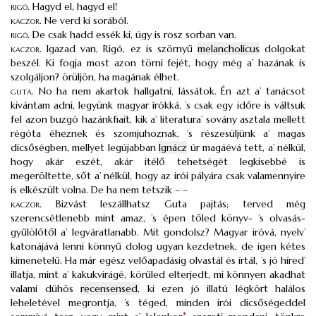
rigó
.
Hagyd el, hagyd el!
kaczor
.
Ne verd ki sorából.
rigó
.
De csak hadd essék ki, úgy is rosz sorban van.
kaczor
.
Igazad van, Rigó, ez is szörnyű
melancholicus
dolgokat
beszél. Ki fogja most azon törni fejét, hogy még a’ hazának is
szolgáljon? örüljön, ha magának élhet.
guta
.
No ha nem akartok hallgatni, lássátok. Én azt a’ tanácsot
kivántam adni, legyünk magyar írókká, ’s csak egy időre is váltsuk
fel azon buzgó hazánkfiait, kik a’ literatura’ sovány asztala mellett
régóta éheznek és szomjuhoznak, ’s részesüljünk a’ magas
dicsőségben, mellyet legújabban
Ignácz
úr magáévá tett, a’ nélkül,
hogy akár eszét, akár itélő tehetségét legkisebbé is
megeröltette, sőt a’ nélkül, hogy az irói pályára csak valamennyire
is elkészült volna. De ha nem tetszik – –
kaczor
.
Bizvást leszállhatsz Guta pajtás; terved még
szerencsétlenebb mint amaz, ’s épen tőled könyv- ’s olvasás-
gyűlölőtől a’ legváratlanabb. Mit gondolsz? Magyar iróvá, nyelv’
katonájává lenni könnyű dolog ugyan kezdetnek, de igen kétes
kimenetelű. Ha már egész velőapadásig olvastál és írtál, ’s jó híred’
illatja, mint a’ kakukvirágé, körűled elterjedt, mi könnyen akadhat
valami dühös
recensensed
, ki ezen jó illatú légkört halálos
leheletével megrontja, ’s téged, minden irói dicsőségeddel
*