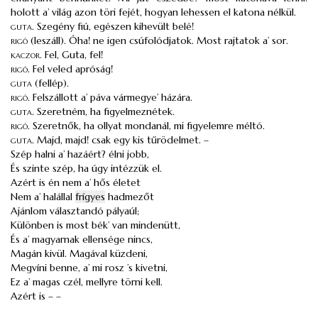
holott a’ világ azon töri fejét, hogyan lehessen el katona nélkül.
guta
.
Szegény fiú, egészen kihevült belé!
rigó
(leszáll). Óha! ne igen csúfolódjatok. Most rajtatok a’ sor.
kaczor
.
Fel, Guta, fel!
rigó
.
Fel veled apróság!
guta
(fellép).
rigó
.
Felszállott a’ páva vármegye’ házára.
guta
.
Szeretném, ha figyelmeznétek.
rigó
.
Szeretnők, ha ollyat mondanál, mi figyelemre méltó.
guta
.
Majd, majd! csak egy kis tűrödelmet. –
Szép halni a’ hazáért? élni jobb,
És szinte szép, ha úgy intézzük el.
Azért is én nem a’ hős életet
Nem a’ halállal
frígyes
hadmezőt
Ajánlom választandó pályaúl;
Különben is most bék’ van mindenütt,
És a’ magyarnak ellensége nincs,
Magán kivül. Magával küzdeni,
Megvíni benne, a’ mi rosz ’s kivetni,
Ez a’ magas czél, mellyre törni kell.
Azért is – –