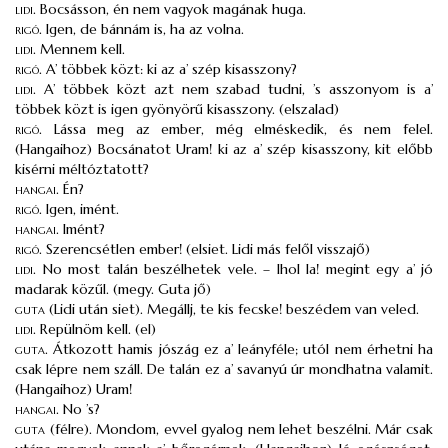
lidi
.
Bocsásson, én nem vagyok magának huga.
rigó
.
Igen, de bánnám is, ha az volna.
lidi
.
Mennem kell.
rigó
.
A’ többek közt: ki az a’ szép kisasszony?
lidi
.
A’ többek közt azt nem szabad tudni, ’s asszonyom is a’
többek közt is igen gyönyörű kisasszony. (elszalad)
rigó
.
Lássa meg az ember, még elméskedik, és nem felel.
(Hangaihoz) Bocsánatot Uram! ki az a’ szép kisasszony, kit előbb
kisérni méltóztatott?
hangai
.
Én?
rigó
.
Igen, imént.
hangai
.
Imént?
rigó
.
Szerencsétlen ember! (elsiet. Lidi más felől visszajő)
lidi
.
No most talán beszélhetek vele. – Ihol la! megint egy a’ jó
madarak közűl. (megy. Guta jő)
guta
(Lidi után siet). Megállj, te kis fecske! beszédem van veled.
lidi
.
Repülnöm kell. (el)
guta
.
Átkozott hamis jószág ez a’ leányféle; utól nem érhetni ha
csak lépre nem száll. De talán ez a’ savanyú úr mondhatna valamit.
(Hangaihoz) Uram!
hangai
.
No ’s?
guta
(félre). Mondom, evvel gyalog nem lehet beszélni. Már csak