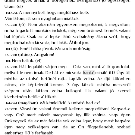
utána megyek annak a’ bőregérnek. (Hangaihoz) Jó egészséget,
Uram! (el)
hangai
.
A’ mennyi kell, hogy megfúlhass belé.
Már látom, itt sem nyughatom miattok.
kaczor
(jő). Nem akarnám egyenesen megrohanni, ’s megvallom,
noha fogadott munkára indulok, még sem örömest tennék valami
bal lépést. Csak az a’ lepke lábú szobaleány állana szót, hogy
megtudhatnám kicsoda, hol lakik. Á! ihol jön.
lidi
(jő). Ismét hiába jövök. Micsoda mohóság!
kaczor
(utána). Angyalom!
lidi
.
Nem hallok. (el)
kaczor
.
Hát legalább várjon meg. – Oda van, mint a’ jó gondolat,
mellyet le nem írnak. De hát ez micsoda
bankó
csináló itt? Úgy áll,
mintha az utolsó betűnél rajta kapták volna. Az ifjú különben
csínos; de képtelenül komor. ’S úgy látszik, mintha messziről
szépem után láttam volna kullogni. Ha valami jó szerrel
kivehetném belőle a’ titkot.
hangai
(magában). Mi kémlelődő ’s untató had ez!
kaczor
.
Várasi úr, valami finomúl kellene megszólítani. Kegyed-e
vagy Ön? mert mivelt magyarnak így illik szólnia; vagy épen
Önkegyed? de ez már felette sok volna. Igaz, hogy most kegyére
igen nagy szükségem van; de az Ön függetlenebb, szabad
emberhez illő ’s férfiasabb.