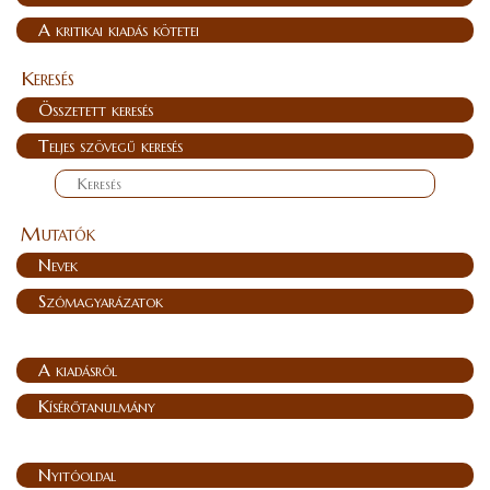
A kritikai kiadás kötetei
Keresés
Összetett keresés
Teljes szövegű keresés
Mutatók
Nevek
Szómagyarázatok
A kiadásról
Kísérőtanulmány
Nyitóoldal