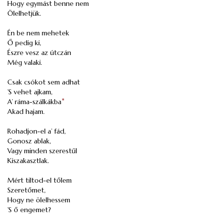
Hogy egymást benne nem
Ölelhetjük.
Én be nem mehetek
Ő pedig ki,
Észre vesz az útczán
Még valaki.
Csak csókot sem adhat
’S vehet ajkam,
A’ ráma-szálkákba
*
Akad hajam.
Rohadjon-el a’ fád,
Gonosz ablak,
Vagy minden szerestűl
Kiszakasztlak.
Mért tiltod-el tőlem
Szeretőmet,
Hogy ne ölelhessem
’S ő engemet?