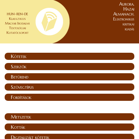
Aurora.
Hazai
Almanach.
HUN–REN-DE
Klasszikus
Elektronikus
Magyar Irodalmi
kritikai
Textológiai
kiadás
Kutatócsoport
Kötetek
Szerzők
Betűrend
Szövegtípus
Fordítások
Metszetek
Kották
Digitalizált kötetek