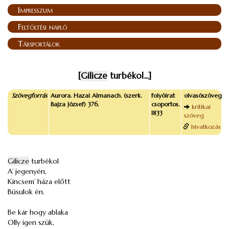
Impresszum
Feltöltési napló
Társportálok
[
Gilicze
turbékol...]
Szövegforrás
Aurora. Hazai Almanach. (szerk.
folyóirat
olvasószöveg
Bajza József) 376.
csoportos.
kritikai
1833
szöveg
hivatkozás
Gilicze
turbékol
A’ jegenyén,
Kincsem’ háza előtt
Búsulok én.
Be kár hogy ablaka
Olly igen szük,