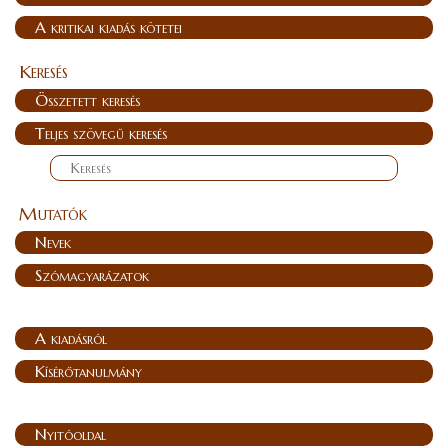
A kritikai kiadás kötetei
Keresés
Összetett keresés
Teljes szövegű keresés
Mutatók
Nevek
Szómagyarázatok
A kiadásról
Kísérőtanulmány
Nyitóoldal