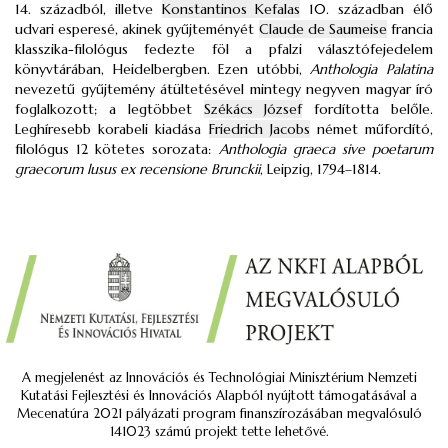
14. századból, illetve
Konstantinos Kefalas
10. században élő
udvari esperesé, akinek gyűjteményét
Claude de Saumeise
francia
klasszika-filológus fedezte föl a pfalzi választófejedelem
könyvtárában, Heidelbergben. Ezen utóbbi,
Anthologia Palatina
nevezetű gyűjtemény átültetésével mintegy negyven magyar író
foglalkozott; a legtöbbet
Székács József
fordította belőle.
Leghíresebb korabeli kiadása
Friedrich Jacobs
német műfordító,
filológus 12 kötetes sorozata:
Anthologia graeca sive poetarum
graecorum lusus ex recensione Brunckii
, Leipzig, 1794–1814.
A megjelenést az Innovációs és Technológiai Minisztérium Nemzeti
Kutatási Fejlesztési és Innovációs Alapból nyújtott támogatásával a
Mecenatúra 2021 pályázati program finanszírozásában megvalósuló
141023 számú projekt tette lehetővé.