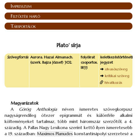
Impresszum
Feltöltési napló
Társportálok
Plato’ sírja
Szövegforrás
Aurora. Hazai Almanach.
folyóirat
keletkezéstörténeti
(szerk. Bajza József) 302.
csoportos.
jegyzet
1833
olvasószöveg
kritikai szöveg
hivatkozás
Magyarázatok
A
Görög Anthologia
néven ismeretes szövegkorpusz
nagyságrendileg ötezer epigrammát és különféle alkalmi
költeményeket tartalmaz, több mint háromszáz szerzőtől, a 4.
századig. A Pallas Nagy Lexikona szerint kettő ilyen ismeretesebb
a 19. században:
Maximos Planudes
konstantinápolyi szerzetesé a