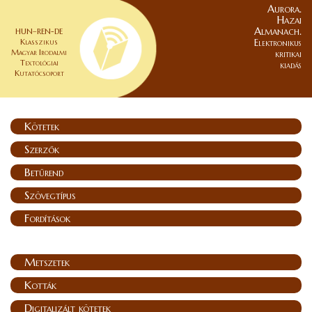
Aurora.
Hazai
Almanach.
HUN–REN-DE
Klasszikus
Elektronikus
Magyar Irodalmi
kritikai
Textológiai
kiadás
Kutatócsoport
Kötetek
Szerzők
Betűrend
Szövegtípus
Fordítások
Metszetek
Kották
Digitalizált kötetek